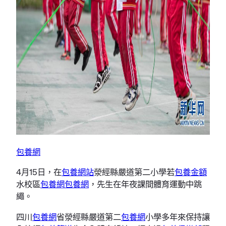
包養網
4月15日，在
包養網站
滎經縣嚴道第二小學若
包養金額
水校區
包養網
包養網
，先生在年夜課間體育運動中跳
繩。
四川
包養網
省滎經縣嚴道第二
包養網
小學多年來保持讓