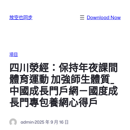
跳至主要內容
放空也同步
Download Now
項目
四川滎經：保持年夜課間
體育運動 加強師生體質_
中國成長門戶網－國度成
長門專包養網心得戶
admin
·
2025 年 9 月 16 日