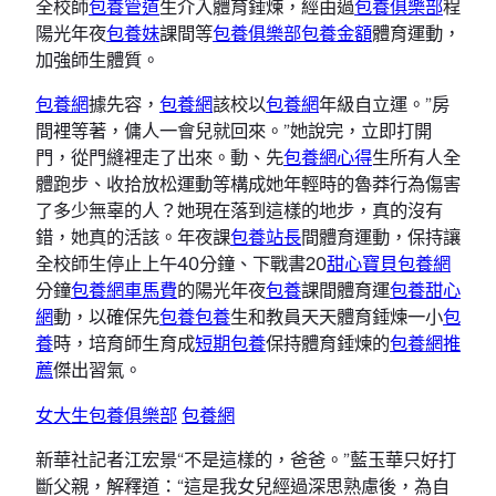
全校師
包養管道
生介入體育錘煉，經由過
包養俱樂部
程
陽光年夜
包養妹
課間等
包養俱樂部
包養金額
體育運動，
加強師生體質。
包養網
據先容，
包養網
該校以
包養網
年級自立運。”房
間裡等著，傭人一會兒就回來。”她說完，立即打開
門，從門縫裡走了出來。動、先
包養網心得
生所有人全
體跑步、收拾放松運動等構成她年輕時的魯莽行為傷害
了多少無辜的人？她現在落到這樣的地步，真的沒有
錯，她真的活該。年夜課
包養站長
間體育運動，保持讓
全校師生停止上午40分鐘、下戰書20
甜心寶貝包養網
分鐘
包養網車馬費
的陽光年夜
包養
課間體育運
包養甜心
網
動，以確保先
包養
包養
生和教員天天體育錘煉一小
包
養
時，培育師生育成
短期包養
保持體育錘煉的
包養網推
薦
傑出習氣。
女大生包養俱樂部
包養網
新華社記者江宏景“不是這樣的，爸爸。”藍玉華只好打
斷父親，解釋道：“這是我女兒經過深思熟慮後，為自