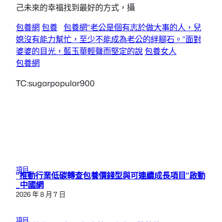
己未來的幸福找到最好的方式，攝
包養網
包養
包養網“老公是個有志於做大事的人，兒
媳沒有能力幫忙，至少不能成為老公的絆腳石。”面對
婆婆的目光，藍玉華輕聲而堅定的說
包養女人
包養網
TC:sugarpopular900
項目
“推動行業低碳轉查包養價錢型與可連續成長項目”啟動
_中國網
2026 年 8 月 7 日
項目