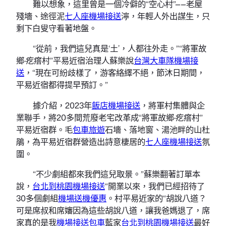
難以想象，這里曾是一個冷僻的“空心村”——老屋
殘墻、途徑泥
七人座機場接送
濘，年輕人外出謀生，只
剩下白叟守看著地盤。
“從前，我們這兒真是‘土’，人都往外走。”“將軍故
鄉·疙瘩村”平易近宿治理人蘇樂說
台灣大車隊機場接
送
，“現在可紛歧樣了，游客絡繹不絕，節沐日期間，
平易近宿都得提早預訂。”
據介紹，2023年
飯店機場接送
，將軍村集體與企
業聯手，將20多間荒廢老宅改革成“將軍故鄉·疙瘩村”
平易近宿群。毛
包車旅遊
石墻、落地窗、湯池畔的山杜
鵑，為平易近宿群營造出詩意棲居的
七人座機場接送
氛
圍。
“不少劇組都來我們這兒取景。”蘇樂翻著訂單本
說，
台北到桃園機場接送
“開業以來，我們已經招待了
30多個劇組
機場送機優惠
。村平易近家的“胡說八道？
可是席叔和席嬸因為這些胡說八道，讓我爸媽退了，席
家真的是我
機場接送包車
藍家
台北到桃園機場接送
最好