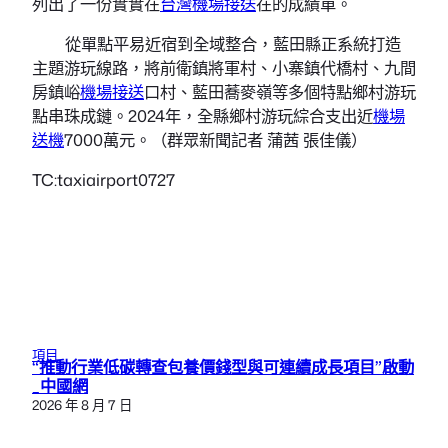
列出了一份實實在
台灣機場接送
在的成績單。
從單點平易近宿到全域整合，藍田縣正系統打造
主題游玩線路，將前衛鎮將軍村、小寨鎮代橋村、九間
房鎮峪
機場接送
口村、藍田蕎麥嶺等多個特點鄉村游玩
點串珠成鏈。2024年，全縣鄉村游玩綜合支出近
機場
送機
7000萬元。（群眾新聞記者 蒲茜 張佳儀）
TC:taxiairport0727
項目
“推動行業低碳轉查包養價錢型與可連續成長項目”啟動
_中國網
2026 年 8 月 7 日