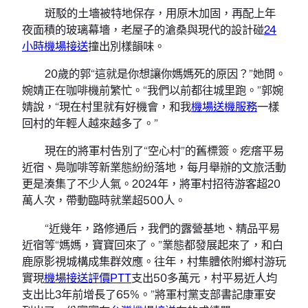
斑駁的土墻被特地保存，用原木加固，再配上年
夜面積的玻璃幕墻，老屋子的滄桑與現代的設計碰
24
小時機場接送
撞出別樣韻味。
20歲的郭“這就是你想讓你媽媽死的原因？”她問。
婉婧正在咖啡機前繁忙。“我們以前都往城里跑。”郭婉
婧說，“現在村里就有好機會，和我
機場送機服務
一樣
回村的年輕人越來越多了。”
現在的將軍村告別了“空心村”的舊標簽。疙瘩平易
近宿、鳧咖啡等新業態紛紛落地，每月舉辦的文旅活動
更是湊集了不少人氣。2024年，將軍村招待游客超20
萬人次，帶動臨時就業超500人。
“近幾年，路修通后，我們的露營基地、精品平易
近宿等“媽媽，寶寶回來了。”業態都發展起來了，和白
鹿原影視城構成集群效應。往年，村集體依附鄉村游玩
實現
機場接送評價PTT
支出50多萬元，村平易近人均
支出比3年前增長了65%。”將軍村黨支部書記康軍安