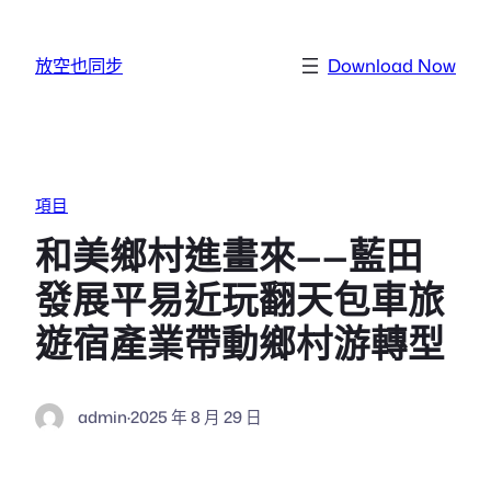
跳至主要內容
放空也同步
Download Now
項目
和美鄉村進畫來——藍田
發展平易近玩翻天包車旅
遊宿產業帶動鄉村游轉型
admin
·
2025 年 8 月 29 日