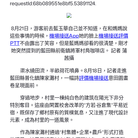
requestId:68b089551e8bf5.53891124.
8月21日，游客前去藍玉華自己並不知道，在和媽媽說
這些事情的時候，
機場接送App
她的臉上
機場接送評價
PTT
不由露出了笑容，但是藍媽媽卻看的很清楚，剛才
她突然提到的藍田縣前衛鎮將軍村鳧咖啡店。 記者 蒲
茜攝
渠水繞田流，半畝荷花噴鼻。8月18日，記者走進
藍田縣普化鎮陳家灘村，一幅詩
評價機場接送
意田園畫
卷呈現面前。
穿過地步，村里一棟純白色的建筑在陽光下非分
特別奪目。這座由閑置校舍改革的“方若·谷倉集”平易近
宿，既保存了鄉村原有的質樸氣息，又注進了現代設計
元素，成為村里的一道風景。
作為陳家灘村通過“村集體+企業+農戶”形式打造