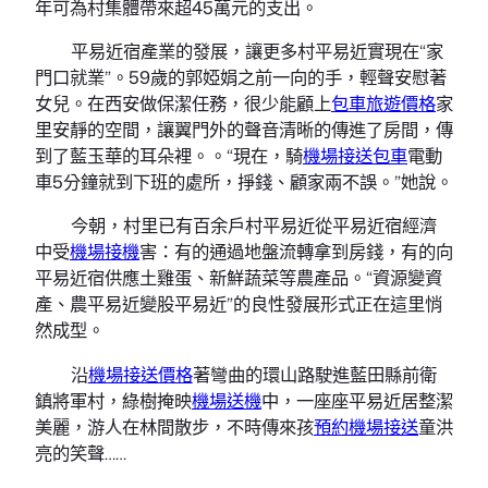
年可為村集體帶來超45萬元的支出。
平易近宿產業的發展，讓更多村平易近實現在“家
門口就業”。59歲的郭婭娟之前一向的手，輕聲安慰著
女兒。在西安做保潔任務，很少能顧上
包車旅遊價格
家
里安靜的空間，讓翼門外的聲音清晰的傳進了房間，傳
到了藍玉華的耳朵裡。。“現在，騎
機場接送包車
電動
車5分鐘就到下班的處所，掙錢、顧家兩不誤。”她說。
今朝，村里已有百余戶村平易近從平易近宿經濟
中受
機場接機
害：有的通過地盤流轉拿到房錢，有的向
平易近宿供應土雞蛋、新鮮蔬菜等農產品。“資源變資
產、農平易近變股平易近”的良性發展形式正在這里悄
然成型。
沿
機場接送價格
著彎曲的環山路駛進藍田縣前衛
鎮將軍村，綠樹掩映
機場送機
中，一座座平易近居整潔
美麗，游人在林間散步，不時傳來孩
預約機場接送
童洪
亮的笑聲……