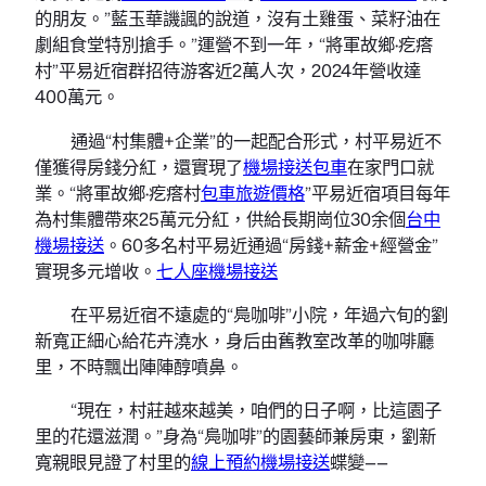
的朋友。”藍玉華譏諷的說道，沒有土雞蛋、菜籽油在
劇組食堂特別搶手。”運營不到一年，“將軍故鄉·疙瘩
村”平易近宿群招待游客近2萬人次，2024年營收達
400萬元。
通過“村集體+企業”的一起配合形式，村平易近不
僅獲得房錢分紅，還實現了
機場接送包車
在家門口就
業。“將軍故鄉·疙瘩村
包車旅遊價格
”平易近宿項目每年
為村集體帶來25萬元分紅，供給長期崗位30余個
台中
機場接送
。60多名村平易近通過“房錢+薪金+經營金”
實現多元增收。
七人座機場接送
在平易近宿不遠處的“鳧咖啡”小院，年過六旬的劉
新寬正細心給花卉澆水，身后由舊教室改革的咖啡廳
里，不時飄出陣陣醇噴鼻。
“現在，村莊越來越美，咱們的日子啊，比這園子
里的花還滋潤。”身為“鳧咖啡”的園藝師兼房東，劉新
寬親眼見證了村里的
線上預約機場接送
蝶變——