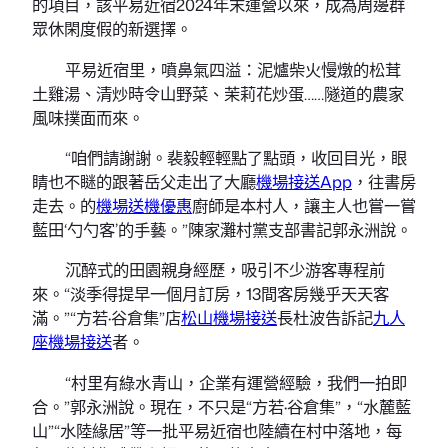
的項目，該平易近宿2024年末運營以來，成為周邊群
眾休閑度假的新選擇。
平易近宿里，噴鼻氣四溢：泥爐柴火慢燉的松茸
土雞湯、清炒時令山野菜、茉莉花炒蛋……隧道的農家
風味撲面而來。
“咱們請謝謝。裴毅輕輕點了點頭，收回目光，眼
睛也不瞇的跟著岳父走出了大廳
機場接送App
，往書房
走去。的
機場送機優惠
廚師是本村人，讓主人也嘗一嘗
藍田‘勺勺客’的手藝。”陳家灘村黨支部書記郭永洲說。
沉醉式的田園親身經歷，吸引不少游客專程前
來。“淡季得提早一個月訂房，13間客房幾乎天天客
滿。”“方若·谷倉集”店
松山機場接送
長杜波告訴記
九人
座機場接送
者。
“村里有綠水青山，企業有運營經驗，我們一拍即
合。”郭永洲說。現在，不只是“方若·谷倉集”，“水麓藍
山”“水陸緣居”等一批平易近宿也陸續在村中落地，每