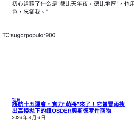
初心詮釋了什么是“戲比天年夜，德比地厚”，也
色，忘卻我。”
TC:sugarpopular900
項目
護航十五運會，實力“萌將”來了！它曾冒雨搜
出高樓拋下的證OSDER奧斯德零件商物
2026 年 8 月 6 日