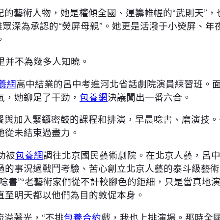
記的藝術人物，她是權傾全國、運籌帷幄的“武則天”，
雅眾深為承認的“熒屏母親”。她更是活潑于小熒屏、
。
里并不為幾多人知曉。
養網
高中結業的呂中考進河北省話劇院演員練習班。
氣，她鉚足了干勁，
包養網
決議闖出一番六合。
餐與加入緊鑼密鼓的課程和排演，早晨唸書、磨演技。
她從未結束過盡力。
功被
包養網
調往北京國民藝術劇院。在北京人藝，呂
過的事況過戰鬥考驗、苦心創立北京人藝的泰斗級藝術
唸書”“老藝術家們從不計較腳色的鉅細，只是當真地
直至明天都以他們為目的敦促本身。
流溢著光，“不排
包養合約
戲，我也上排演場。那時全