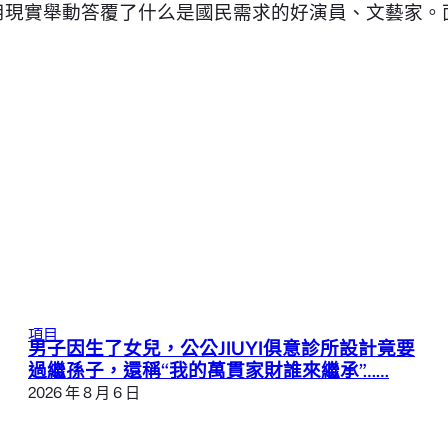
用現實舉動答覆了什么是國民需求的好演員、文藝家。
項目
男子因生了女兒，公公JIUYI俱意診所設計竟要
過繼孫子，還稱“我的萬貫家財誰來繼承”……
2026 年 8 月 6 日