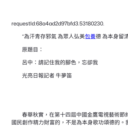
requestId:68a4ad2d97bfd3.53180230.
“為汗青存邪氣 為眾人弘美
包養
德 為本身留
原題目：
呂中：請記住我的腳色，忘卻我
光亮日報記者 牛夢笛
春華秋實，在第十四屆中國金鷹電視藝術節終
國民創作精力財富的，不是為本身歌功頌德的。