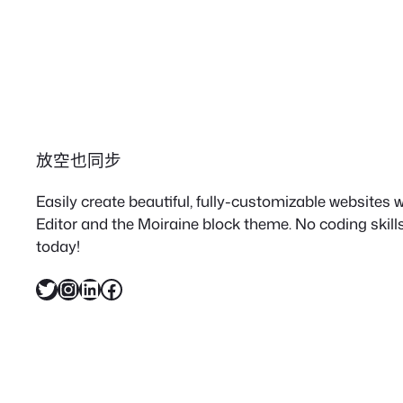
放空也同步
Easily create beautiful, fully-customizable websites
Editor and the Moiraine block theme. No coding skills
today!
X
Instagram
LinkedIn
Facebook