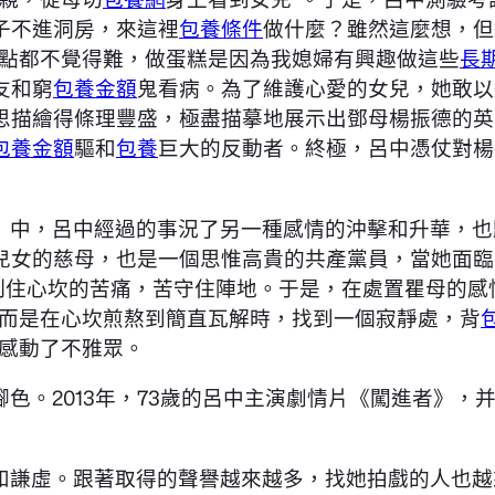
子不進洞房，來這裡
包養條件
做什麼？雖然這麼想，但
一點都不覺得難，做蛋糕是因為我媳婦有興趣做這些
長
友和窮
包養金額
鬼看病。為了維護心愛的女兒，她敢以
思描繪得條理豐盛，極盡描摹地展示出鄧母楊振德的英
包養金額
驅和
包養
巨大的反動者。終極，呂中憑仗對楊
》中，呂中經過的事況了另一種感情的沖擊和升華，也
兒女的慈母，也是一個思惟高貴的共產黨員，當她面臨
。制住心坎的苦痛，苦守住陣地。于是，在處置瞿母的感
，而是在心坎煎熬到簡直瓦解時，找到一個寂靜處，背
地感動了不雅眾。
色。2013年，73歲的呂中主演劇情片《闖進者》，
和謙虛。跟著取得的聲譽越來越多，找她拍戲的人也越