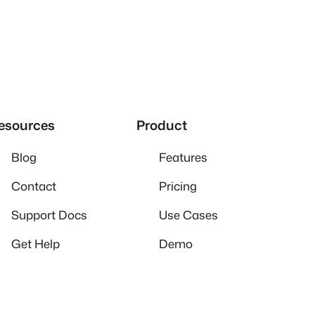
esources
Product
Blog
Features
Contact
Pricing
Support Docs
Use Cases
Get Help
Demo