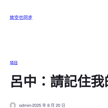
跳至主要內容
放空也同步
項目
呂中：請記住我
admin
·
2025 年 8 月 20 日