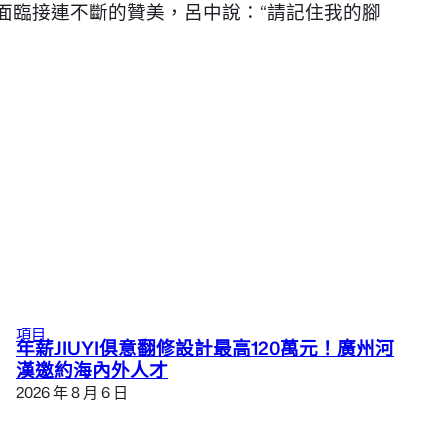
面臨接連不斷的贊美，呂中說：“請記住我的腳
項目
年薪JIUYI俱意翻修設計最高120萬元！廣州河
漢邀約海內外人才
2026 年 8 月 6 日