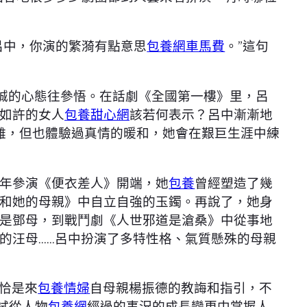
呂中，你演的繁漪有點意思
包養網車馬費
。”這句
忠誠的心態往參悟。在話劇《全國第一樓》里，呂
如許的女人
包養甜心網
該若何表示？呂中漸漸地
難，但也體驗過真情的暖和，她會在艱巨生涯中練
7年參演《便衣差人》開端，她
包養
曾經塑造了幾
和她的母親》中自立自強的玉鐲。再說了，她身
是鄧母，到戰鬥劇《人世邪道是滄桑》中從事地
的汪母……呂中扮演了多特性格、氣質懸殊的母親
恰是來
包養情婦
自母親楊振德的教誨和指引，不
試從人物
包養網
經過的事況的成長變更中掌握人