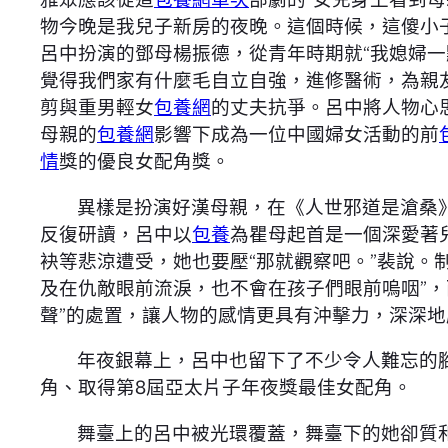
物今晚是我兒子新房的夜晚。這個時候，這傻小
呂中扮演的鄧母楊振德，從青年時期就“我媳婦
覺得我們家有什麼毛自立自強，進修醫術，為親
剪與重男輕女
包養網
的丈夫抗爭。呂中將人物心
母親的
包養網
影響下成為一位中國婦女活動的前
情
獎的優良女配角獎。
異樣是扮演好漢母親，在《人世邪道是滄桑
反復研讀，呂中以
包養
為瞿母起首是一個深愛著
袂等悲涼遭受，她也要壓“那就觀察吧。”裴說
及在仇敵眼前流淚，也不會在孩子們眼前嗚咽”
聲”的處置，讓人物的感情更具有沖擊力，深深
年夜銀幕上，呂中也留下了不少令人難忘的腳
角、取得第8屆亞太片子年夜獎最佳女配角。
舞臺上的呂中被光環覆蓋，舞臺下的她卻質