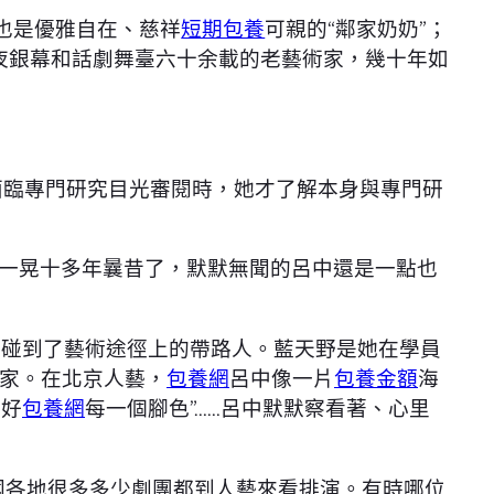
也是優雅自在、慈祥
短期包養
可親的“鄰家奶奶”；
年夜銀幕和話劇舞臺六十余載的老藝術家，幾十年如
面臨專門研究目光審閱時，她才了解本身與專門研
一晃十多年曩昔了，默默無聞的呂中還是一點也
中碰到了藝術途徑上的帶路人。藍天野是她在學員
家。在北京人藝，
包養網
呂中像一片
包養金額
海
演好
包養網
每一個腳色”……呂中默默察看著、心里
國各地很多多少劇團都到人藝來看排演。有時哪位