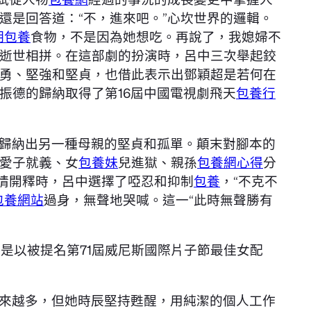
還是回答道：“不，進來吧。”心坎世界的邏輯。
期包養
食物，不是因為她想吃。再說了，我媳婦不
逝世相拼。在這部劇的扮演時，呂中三次舉起鉸
勇、堅強和堅貞，也借此表示出鄧穎超是若何在
振德的歸納取得了第16屆中國電視劇飛天
包養行
歸納出另一種母親的堅貞和孤單。顛末對腳本的
愛子就義、女
包養妹
兒進獄、親孫
包養網心得
分
情開釋時，呂中選擇了啞忍和抑制
包養
，“不克不
包養網站
過身，無聲地哭喊。這一“此時無聲勝有
并是以被提名第71屆威尼斯國際片子節最佳女配
來越多，但她時辰堅持甦醒，用純潔的個人工作