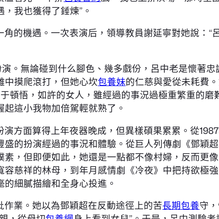
遇，我也獲得了錘煉”。
一角的機遇。一次表演后，領導教員謝延寧對她說：“
的扮演。無論碰到什么腳色、幾多戲份，呂中老是懷著
難中摸爬滾打，但她心坎
包養妹
的仁慈與愛從未耗費。
終于頓悟，如許的女人，雖經過的事況過極重繁重的磨
握起這小我物加倍駕輕就熟了。
演方面算得上年夜器晚成，但異樣碩果累累。從198
豐盛的扮演經過的事況和體驗。從巨人列傳劇《鄧穎超
樸素，但即便如此，她還是一點都不像村婦，反而更像
寬容慈祥的林母，到年月感情劇《冷夜》中把持欲極強
毫的細膩描繪和全身心投進。
批作業。她以為鄧穎超在反動途徑上的苦
長期包養
守，
母親，從母切
包養網
身上看到女兒”。于是，呂中測驗考