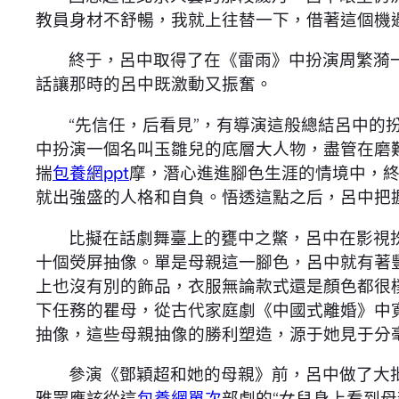
教員身材不舒暢，我就上往替一下，借著這個機
終于，呂中取得了在《雷雨》中扮演周繁漪
話讓那時的呂中既激動又振奮。
“先信任，后看見”，有導演這般總結呂中
中扮演一個名叫玉雛兒的底層大人物，盡管在磨
揣
包養網ppt
摩，潛心進進腳色生涯的情境中，
就出強盛的人格和自負。悟透這點之后，呂中把
比擬在話劇舞臺上的甕中之鱉，呂中在影視扮
十個熒屏抽像。單是母親這一腳色，呂中就有著
上也沒有別的飾品，衣服無論款式還是顏色都很
下任務的瞿母，從古代家庭劇《中國式離婚》中
抽像，這些母親抽像的勝利塑造，源于她見于分
參演《鄧穎超和她的母親》前，呂中做了大
雅眾應該從這
包養網單次
部劇的“女兒身上看到