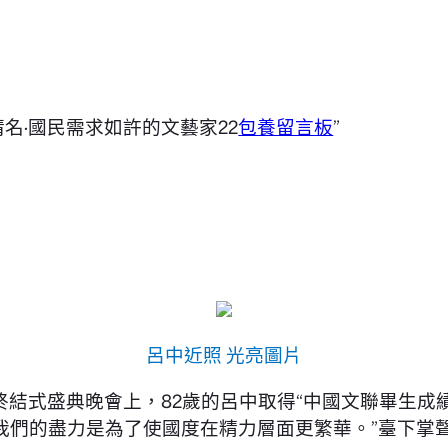
清名·國民需求如許的文藝家22
包養留言板
”
呂中近照 光亮圖片
結式盛典晚會上，82歲的呂中取得“中國文聯畢生成
我們的盡力是為了使國度在精力層面更繁華。”臺下掌