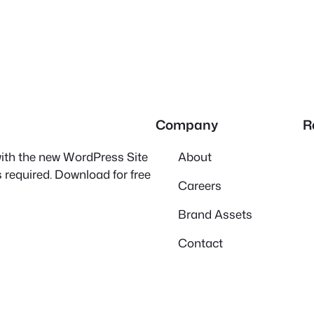
Company
R
 with the new WordPress Site
About
 required. Download for free
Careers
Brand Assets
Contact