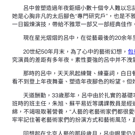
呂中曾塑造過年夜鉅細小數十個令人難以忘
她是心胸非凡的太后腳色“專門研究戶”，也是不
一日鍛煉演技，帶給不雅眾一部又一部經典佳作
現在星光熠熠的呂中，在從藝最後的20余年
20世紀50年月末，為了心中的藝術幻想，
包
究演員的差距有多年夜。素性要強的呂中并不洩
那時的呂中，天天夙起練聲、練臺詞，白日
看不到登上年夜舞臺、塑造年夜腳色的盼望。但
天道酬勤，33歲那年，呂中由於扎實的基礎
班時的班主任，朱旭、蘇平易近等講課教員是經
綿，不竭吸取著營養，“人藝的老藝術家們都很愛
牢牢記住著老藝術家們的扮演方式和藝術風范，
回想起在北京人藝的那段歲月，呂中眼里仍