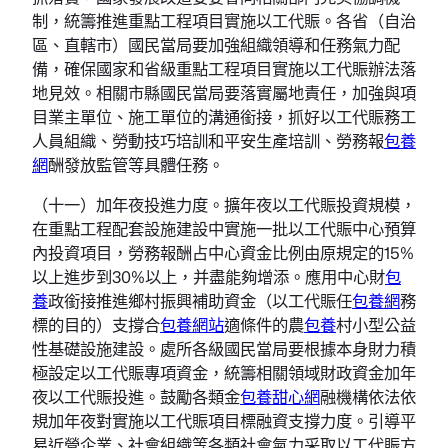
制，統籌推進重點工程項目實施以工代賑。各省（自治
區、直轄市）國民當局要加強組織領導和任務氣力配
備，確保國家和省級重點工程項目實施以工代賑辦法落
地見效。相關市縣國民當局要落實屬地責任，加強與項
目業主單位、施工單位的溝通銜接，抓好以工代賑務工
人員組織、勞動技巧培訓和平安生產培訓、勞務報
包養
網
酬發放監管等具體任務。
（十一）加年夜投進力度。擴年夜以工代賑投資規模，
在重點工程配套設施建設中實施一批以工代賑中心預算
內投資項目，勞務報酬占中心資金比例由原規定的15%
以上進步到30%以上，并盡能夠增添。應用中心財
包
養
政銜接推進鄉村振興補助資金（以工代賑任
包養網
務
標的目的）支撐合
包養網站
適條件的農
包養
村小型公益
性基礎設施建設。處所各級國民當局要根據本身財力積
極設定以工代賑專項資金，統籌相關領域財政資金加年
夜以工代賑投進。鼓勵各類金
包養甜心網
融機構依法依
規加年夜對實施以工代賑項目標融資支撐力度。引導平
易近營企業、社會組織等各類社會氣力采取以工代賑方