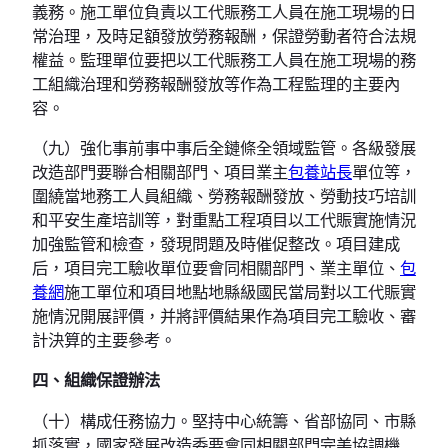
義務。施工單位負責以工代賑務工人員在施工現場的日
常治理，及時足額發放勞務報酬，保證勞動者符合法規
權益。監理單位要把以工代賑務工人員在施工現場的務
工組織治理和勞務報酬發放等作為工程監理的主要內
容。
（九）強化事前事中事后全鏈條全領域監管。各級發展
改造部門要聯合相關部門、項目業主
包養站長
單位等，
圍繞當地務工人員組織、勞務報酬發放、勞動技巧培訓
和平安生產培訓等，對重點工程項目以工代賑實施情況
加強監管和檢查，發現問題及時催促整改。項目建成
后，項目完工驗收單位要會同相關部門、業主單位、
包
養網
施工單位和項目地點地縣級國民當局對以工代賑實
施情況開展評價，并將評價結果作為項目完工驗收、審
計決算的主要參考。
四、組織保證辦法
（十）構成任務協力。堅持中心統籌、省部協同、市縣
抓落實，國家發展改造委要會同相關部門完美協調機