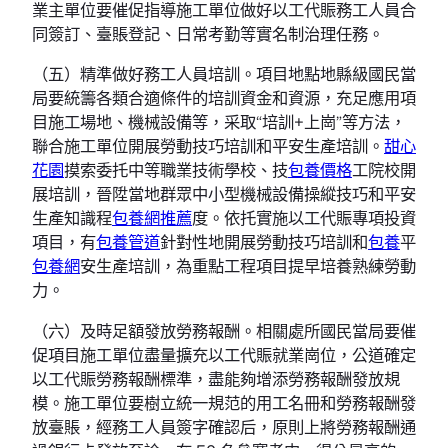
業主單位要催促指導施工單位做好以工代賑務工人員合
同簽訂、臺賬登記、日常考勤等實名制治理任務。
（五）精準做好務工人員培訓。項目地點地縣級國民當
局要統籌各類合適條件的培訓資金和資源，充足應用項
目施工場地、機械設備等，采取“培訓+上崗”等方法，
聯合施工單位開展勞動技巧培訓和平安生產培訓。
甜心
花園
摸索委托中等職業技術學校、技
包養價格
工院校開
展培訓，晉陞當地群眾中小型機械設備操縱技巧和平安
生產知識程
包養網推薦
度。依托實施以工代賑專項投資
項目，有
包養管道
針對性地開展勞動技巧培訓和
包養
平
包養網
安生產培訓，為重點工程項目提早培養熟練勞動
力。
（六）及時足額發放勞務報酬。相關處所國民當局要催
促項目施工單位盡量擴充以工代賑就業崗位，公道確定
以工代賑勞務報酬標準，盡能夠增添勞務報酬發放規
模。施工單位要樹立統一規范的用工名冊和勞務報酬發
放臺賬，經務工人員簽字確認后，原則上將勞務報酬通