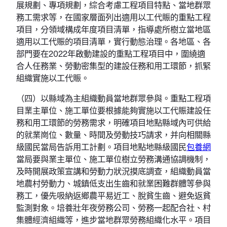
展規劃、專項規劃，綜合考慮工程項目特點、當地群眾
務工需求等，在國家層面列出適用以工代賑的重點工程
項目，分領域構成年度項目清單，指導處所樹立當地區
適用以工代賑的項目清單，實行動態治理。各地區、各
部門要在2022年啟動建設的重點工程項目中，圍繞適
合人任務業、勞動密集型的建設任務和用工環節，抓緊
組織實施以工代賑。
（四）以縣域為主組織動員當地群眾參與。重點工程項
目業主單位、施工單位要根據能夠實施以工代賑建設任
務和用工環節的勞務需求，明確項目地點縣域內可供給
的就業崗位、數量、時間及勞動技巧請求，并向相關縣
級國民當局告訴用工計劃。項目地點地縣級國民
包養網
當局要與業主單位、施工單位樹立勞務溝通協調機制，
及時開展政策宣講和勞動力狀況摸底調查，組織動員當
地農村勞動力、城鎮低支出生齒和就業困難群體等參與
務工，優先吸納返鄉農平易近工、脫貧生齒、避免返貧
監測對象。培養壯年夜勞務公司、勞務一起配合社、村
集體經濟組織等，進步當地群眾勞務組織化水平。項目