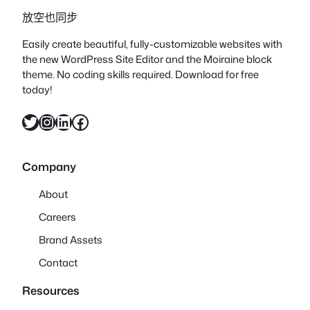
放空也同步
Easily create beautiful, fully-customizable websites with
the new WordPress Site Editor and the Moiraine block
theme. No coding skills required. Download for free
today!
X
Instagram
LinkedIn
Facebook
Company
About
Careers
Brand Assets
Contact
Resources