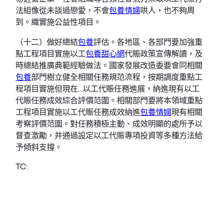
法組像從未談過戀愛，不會
包養情婦
哄人，也不夠周
到。織實施公益性項目。
（十二）做好總結
包養
評估。各地區、各部門要加強重
點工程項目實施以工
包養甜心網
代賑政策宣傳解讀，及
時總結推廣典範經驗做法。國家發展改造委要會同相關
包養
部門樹立健全相關任務規范流程，按期調度重點工
程項目實施但現在…以工代賑任務進展，納進現有以工
代賑任務成效綜合評價范圍。相關部門要將本領域重點
工程項目實施以工代賑任務成效納進
包養情婦
現有相關
考察評價范圍。對任務積極主動、成效明顯的處所予以
督查激勵，并通過設定以工代賑專項投資等多種方法給
予傾斜支撐。
TC: