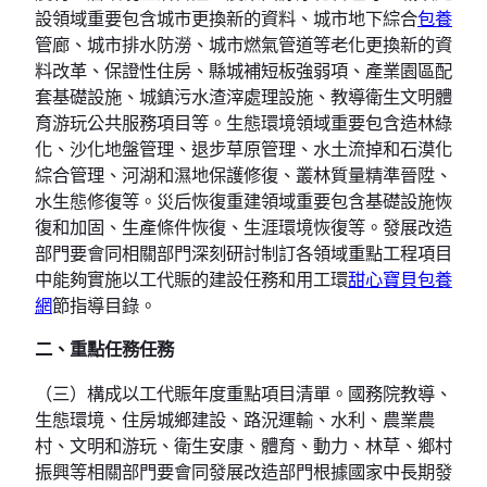
設領域重要包含城市更換新的資料、城市地下綜合
包養
管廊、城市排水防澇、城市燃氣管道等老化更換新的資
料改革、保證性住房、縣城補短板強弱項、產業園區配
套基礎設施、城鎮污水渣滓處理設施、教導衛生文明體
育游玩公共服務項目等。生態環境領域重要包含造林綠
化、沙化地盤管理、退步草原管理、水土流掉和石漠化
綜合管理、河湖和濕地保護修復、叢林質量精準晉陞、
水生態修復等。災后恢復重建領域重要包含基礎設施恢
復和加固、生產條件恢復、生涯環境恢復等。發展改造
部門要會同相關部門深刻研討制訂各領域重點工程項目
中能夠實施以工代賑的建設任務和用工環
甜心寶貝包養
網
節指導目錄。
二、重點任務任務
（三）構成以工代賑年度重點項目清單。國務院教導、
生態環境、住房城鄉建設、路況運輸、水利、農業農
村、文明和游玩、衛生安康、體育、動力、林草、鄉村
振興等相關部門要會同發展改造部門根據國家中長期發