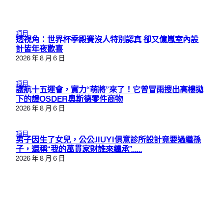
項目
透視角：世界杯季殿賽沒人特別認真 卻又億嵐室內設
計皆年夜歡喜
2026 年 8 月 6 日
項目
護航十五運會，實力“萌將”來了！它曾冒雨搜出高樓拋
下的證OSDER奧斯德零件商物
2026 年 8 月 6 日
項目
男子因生了女兒，公公JIUYI俱意診所設計竟要過繼孫
子，還稱“我的萬貫家財誰來繼承”……
2026 年 8 月 6 日