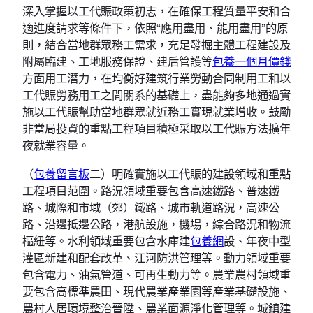
深入掌握以工代賑政策初志，在確保工程質量平安和合
適進度請求等條件下，依照“應用盡用、能用盡用”的原
則，結合當地群眾務工需求，充足發掘主體工程建設及
附屬臨建、工地服務保證、建后管護等
包養一個月價錢
方面用工潛力，在均衡好建筑行業勞動合同制用工和以
工代賑勞務用工之間關系的基礎上，盡能夠多地通過實
施以工代賑幫助當地群眾就近務工實現就業增收。鼓勵
非當局投資的重點工程項目積極采取以工代賑方法擴年
夜就業容量。
（
包養留言板
二）明確實施以工代賑的建設領域和重點
工程項目范圍。路況領域重要包含高速鐵路、普速鐵
路、城際和市域（郊）鐵路、城市軌道路況，高速公
路、沿邊抵邊公路，港航設施，機場，綜合路況和物流
樞紐等。水利領域重要包含水庫建
包養網
設、年夜中型
灌區新建和配套改革、江河防洪管理等。動力領域重要
包含電力、油氣管道、可再生動力等。農業農村領域重
要包含高標準農田、現代農業產業園等產業基礎設施、
農村人居環境整治晉陞、農業面源淨化管理等。城鎮建