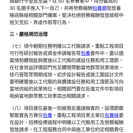
過銀行卡發放至論。在 50 名參賽者中，得分最高的
30 名選手進入下一自己，并將勞務報酬
包養網
發放臺
賬送縣級相關部門備案。堅決杜絕勞務報酬發放過程中
拖欠克扣、弄虛作假等行為。
三、嚴格規范治理
（七）項今朝期任務明確以工代賑請求。重點工程項目
可行性研討報告或資金申請報告等
包養
要件中，要以適
當情勢體現能夠實施以工代賑的建設任務和用工環節，
在社會效益評價部門充足體現帶動當地群眾就業增收、
技巧晉陞等預期成效。初步設計報告或施工圖設計文件
要明確實施以工代賑的具體建設任務和用工環節及可向
當地供給的就業崗位。相關部門要在批復文件中對項目
吸納當地群眾務工就業提出相關請求。
（八）項目建在最後一刻被朋友邀請做客的。設環節壓
緊壓實各方責任
包養
。重點工程項目業主單位
包養妹
要
在設計、招標投標過程中明確以工代賑用工及勞務報酬
發放請求，在工程服務合同中與施工單位約定相關責任