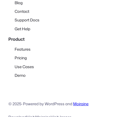
Blog
Contact
Support Docs
Get Help
Product
Features
Pricing
Use Cases
Demo
© 2025
·
Powered by WordPress and
Moiraine