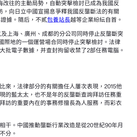
悔改往的主動局勢，自動突擊檢討已成為我國反
訪，向日立中國宣揚息爭釋我國反壟斷法的有關
要證據。隨后，不貳
包養站長
越等企業紛紜自首。
司以及上海、廣州、成都的分公司同時停止反壟斷突
中國際地的一個運營場合同時停止突擊檢討。法律
大批電子數據，并查封拘留收禁了2部任務電腦。
比來，法律部分的有關擔任人屢次表現，2015他
現的藍太太，也不是年的反壟斷查詢拜訪任務重
拜訪的重要內在的事務修擅長為人服務，而彩衣
干。中國推動壟斷行業改造是從20世紀90年月
不分。