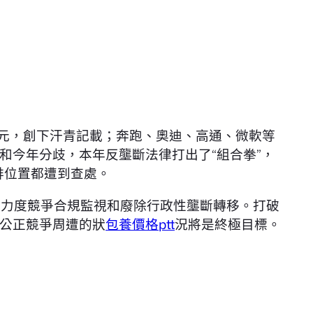
8億元，創下汗青記載；奔跑、奧迪、高通、微軟等
和今年分歧，本年反壟斷法律打出了“組合拳”，
排位置都遭到查處。
加大力度競爭合規監視和廢除行政性壟斷轉移。打破
公正競爭周遭的狀
包養價格ptt
況將是終極目標。