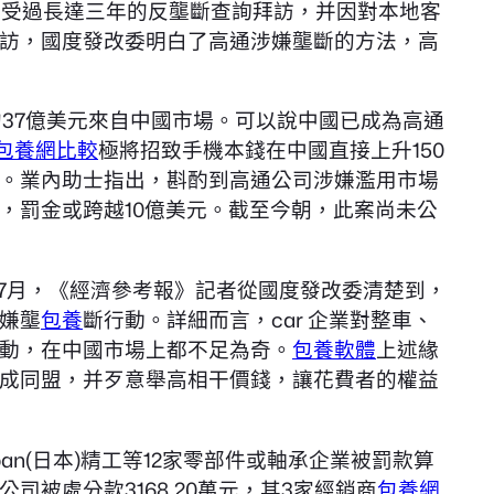
遭受過長達三年的反壟斷查詢拜訪，并因對本地客
訪，國度發改委明白了高通涉嫌壟斷的方法，高
約37億美元來自中國市場。可以說中國已成為高通
包養網比較
極將招致手機本錢在中國直接上升150
。業內助士指出，斟酌到高通公司涉嫌濫用市場
，罰金或跨越10億美元。截至今朝，此案尚未公
。7月，《經濟參考報》記者從國度發改委清楚到，
嫌壟
包養
斷行動。詳細而言，car 企業對整車、
動，在中國市場上都不足為奇。
包養軟體
上述緣
，構成同盟，并歹意舉高相干價錢，讓花費者的權益
pan(日本)精工等12家零部件或軸承企業被罰款算
公司被處分款3168.20萬元，其3家經銷商
包養網