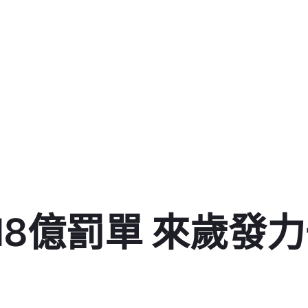
18億罰單 來歲發