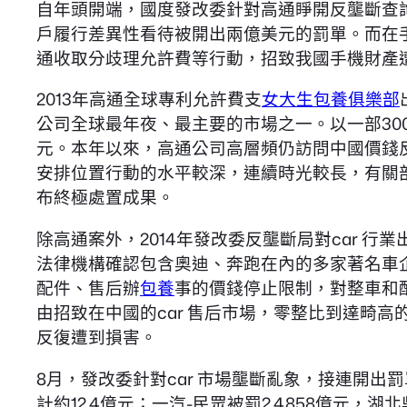
自年頭開端，國度發改委針對高通睜開反壟斷查詢
戶履行差異性看待被開出兩億美元的罰單。而在
通收取分歧理允許費等行動，招致我國手機財產
2013年高通全球專利允許費支
女大生包養俱樂部
公司全球最年夜、最主要的市場之一。以一部30
元。本年以來，高通公司高層頻仍訪問中國價錢
安排位置行動的水平較深，連續時光較長，有關
布終極處置成果。
除高通案外，2014年發改委反壟斷局對car
法律機構確認包含奧迪、奔跑在內的多家著名車
配件、售后辦
包養
事的價錢停止限制，對整車和
由招致在中國的car 售后市場，零整比到達畸
反復遭到損害。
8月，發改委針對car 市場壟斷亂象，接連開出罰單
計約12.4億元；一汽-民眾被罰2.4858億元，