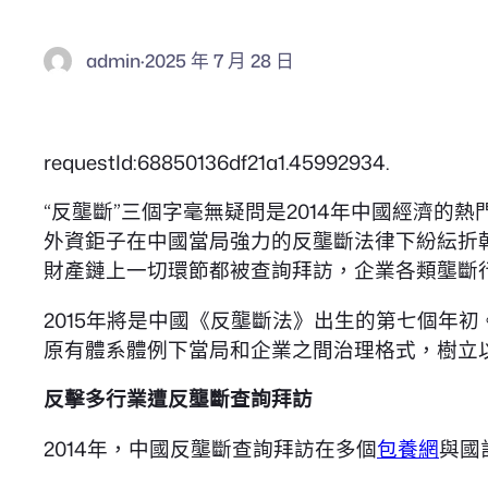
admin
·
2025 年 7 月 28 日
requestId:68850136df21a1.45992934.
“反壟斷”三個字毫無疑問是2014年中國經濟
外資鉅子在中國當局強力的反壟斷法律下紛紜折
財產鏈上一切環節都被查詢拜訪，企業各類壟斷
2015年將是中國《反壟斷法》出生的第七個年
原有體系體例下當局和企業之間治理格式，樹立
反擊多行業遭反壟斷查詢拜訪
2014年，中國反壟斷查詢拜訪在多個
包養網
與國