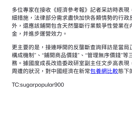
多位專家在接收《經濟參考報》記者采訪時表現
細措施，法律部分需求盡快加快各類情勢的行政
外，還應該鋪開包含天然壟斷行業競爭性營業在
金，并進步運營效力。
更主要的是，接連睜開的反壟斷查詢拜訪是當局
構成機制”、“鋪開商品價錢”、“管理無序價錢
務。據國度成長改造委政研室副主任文步高表現
周遭的狀況，對中國經濟在新常
包養網比較
態下
TC:sugarpopular900