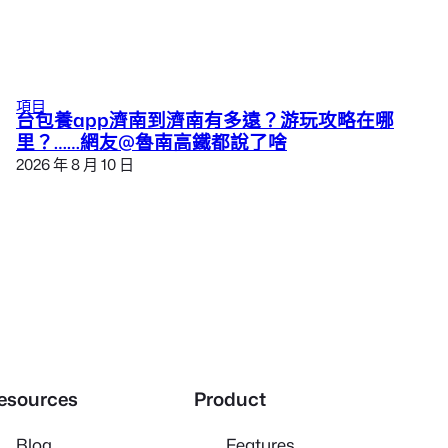
項目
台包養app濟南到濟南有多遠？游玩攻略在哪
里？……網友@魯南高鐵都說了啥
2026 年 8 月 10 日
esources
Product
Blog
Features