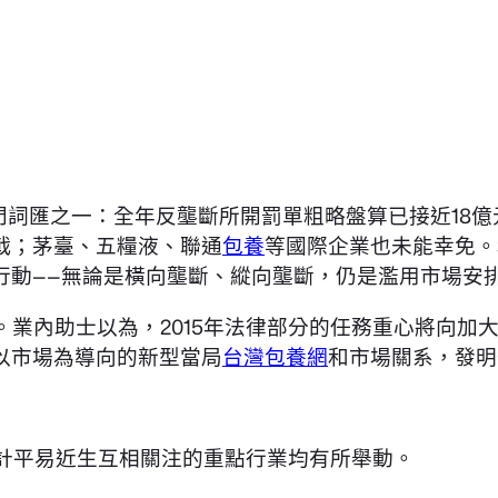
的熱門詞匯之一：全年反壟斷所開罰單粗略盤算已接近1
戟；茅臺、五糧液、聯通
包養
等國際企業也未能幸免。
行動——無論是橫向壟斷、縱向壟斷，仍是濫用市場安
初。業內助士以為，2015年法律部分的任務重心將向
以市場為導向的新型當局
台灣包養網
和市場關系，發明
計平易近生互相關注的重點行業均有所舉動。