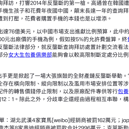
拜訪，打響2014年反壟斷的第一槍。高通曾在韓國
手機生孩子和花費年夜國中國，顛末長達一年的查詢拜
遭到打壓，花費者購置手機的本錢也是以增添。
出達76億美元，以中國市場支出進獻比例預算，此中
00元出廠價的手機為例，假如按5%的允許費盤算，終
反壟斷法律部分，就反壟斷查詢拜訪處置計劃交流看法
部分
女大生包養俱樂部
能夠會以較高限制斷定處分比例
 行業出手更是掀起了一場大張旗鼓的全財產鏈反壟斷舉動
企存在橫向限制、縱向限制以及濫用市場安排位置等涉
配件的轉售價錢停止限制，以及原廠配件專供等行
包養
高的12：1。除此之外，分歧車企還經由過程相互串聯
：湖北武漢4家寶馬[weibo]經銷商被罰162萬元；ja
湖北鼎杰等8家奧迪經銷商被罰款合計2996萬元；克萊斯勒