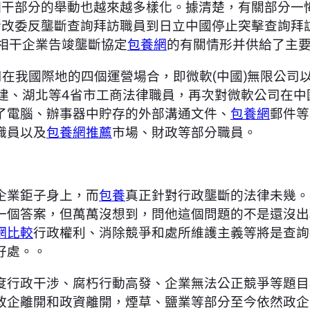
相干部分的舉動也越來越多樣化。據清楚，有關部分一
發改委反壟斷查詢拜訪職員到日立中國停止突擊查詢拜
相干企業告竣壟斷協定
包養網
的有關情形并供給了主
司在我國際地的四個運營場合，即微軟(中國)無限公
福建、湖北等4省市工商法律職員，再次對微軟公司在
了電腦、辦事器中貯存的外部溝通文件、
包養網
郵件等
職員以及
包養網推薦
市場、財政等部分職員。
企業鉅子身上，而
包養
真正針對行政壟斷的法律未幾。
一個答案，但萬萬沒想到，問他這個問題的不是還沒出
網比較
行政權利、消除競爭和處所維護主義等將是查詢
好處。。
行政干涉、腐朽行動高發、企業無法公正競爭等題目相
政企離開和政資離開，煙草、鹽業等部分至今依然政企