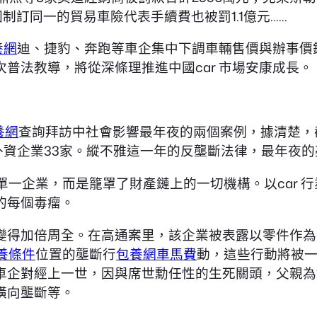
因制訂同一的貿易車險代表手續費也被罰1.1億元……
養網
迪、捷豹、奔跑等車企集中下調車輛售價與辦事價
普法教導，將從深條理推進中國car 市場安康成長。
養網
查詢拜訪中社會影響最年夜的兩個案例，據清楚，
外資企業33家。縱不雅這一年的反壟斷法律，最年夜的
單一企業，而是籠罩了財產鏈上的一切機構。以car 
的每個毒瘤。
變得加倍周全。在高通案里，該企業被表露以零件作為
養條件
位置的壟斷行
包養網車馬費
動，這些行動將被一
車企對經上一世，因與席世勳任性的生死關頭，父親為
橫向壟斷等。