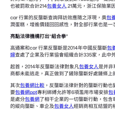
也被罰款合計214
包養女人
.21萬元，浙江保險業
car 行業的反壟斷查詢拜訪效應隨之浮現，奧
包
潤蛋糕，增進價錢回回感性，對全部行業也是一次
亮點法律機構打出“組合拳”
高通案和car 行業反壟斷是2014年中國反壟斷
包
婦
查處了企業及行業協會組織合計335家，此中
起首，2014年反壟斷法律對象凡
包養女人
是并非
商都未能逃走，真正做到了鏟除壟斷好處鏈條上
其次
包養網比較
，反壟斷法律針對的壟斷行動也
要
包養網ppt
專利綁縛允許等6項濫用市場安排
包
是處分
包養網
了相干企業的一切壟斷行動，包含
的縱向壟斷、車企及
包養女人
經銷商相互結盟的