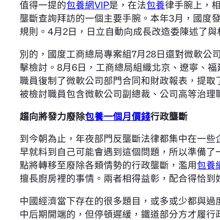
值得一提的
包養網VIP
是，在法
包養
律手腕上，
壟斷查詢拜訪的一個主要手腕。本年3月，國度
規則。4月2日，日立自動向成長改造委陳述了與
別的，國度工商總局專案組7月28日還對微軟公
擊檢討。8月6日，工商總局組織北京、遼寧、
職員復制了微軟公司部門合同和財政報表，提取
被檢討職員包含微軟公司副總裁、公司高等治理
趨向將發力廢除
包養一個月價錢
行政壟斷
到今朝為止，年夜部門反壟斷法律都集中在一些
早就料到自己可能會遇到這個問題，所以準備了
點將轉移至廢除各類情勢的行政壟斷，濫用
包養
擅長廚房裡的事情。兩者相得益彰，配合得恰到
中國經濟當下存在的很多題目，或多或少都與過度
中后期開端的，但停頓遲緩，鐵道部分方才履行