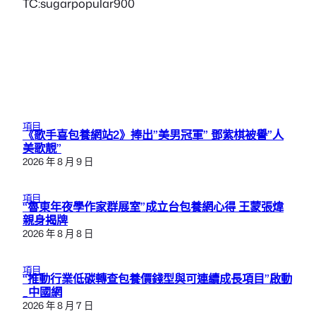
TC:sugarpopular900
項目
《歌手喜包養網站2》捧出”美男冠軍” 鄧紫棋被譽”人
美歌靚”
2026 年 8 月 9 日
項目
“魯東年夜學作家群展室”成立台包養網心得 王蒙張煒
親身揭牌
2026 年 8 月 8 日
項目
“推動行業低碳轉查包養價錢型與可連續成長項目”啟動
_中國網
2026 年 8 月 7 日