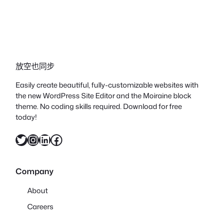
放空也同步
Easily create beautiful, fully-customizable websites with
the new WordPress Site Editor and the Moiraine block
theme. No coding skills required. Download for free
today!
X
Instagram
LinkedIn
Facebook
Company
About
Careers