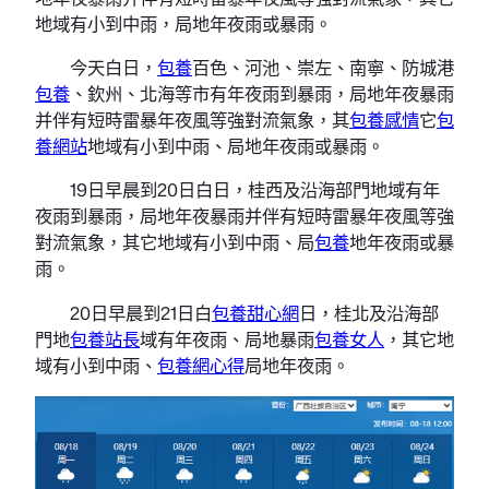
地域有小到中雨，局地年夜雨或暴雨。
今天白日，
包養
百色、河池、崇左、南寧、防城港
包養
、欽州、北海等市有年夜雨到暴雨，局地年夜暴雨
并伴有短時雷暴年夜風等強對流氣象，其
包養感情
它
包
養網站
地域有小到中雨、局地年夜雨或暴雨。
19日早晨到20日白日，桂西及沿海部門地域有年
夜雨到暴雨，局地年夜暴雨并伴有短時雷暴年夜風等強
對流氣象，其它地域有小到中雨、局
包養
地年夜雨或暴
雨。
20日早晨到21日白
包養甜心網
日，桂北及沿海部
門地
包養站長
域有年夜雨、局地暴雨
包養女人
，其它地
域有小到中雨、
包養網心得
局地年夜雨。