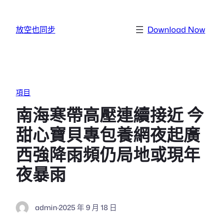
跳至主要內容
放空也同步
Download Now
項目
南海寒帶高壓連續接近 今
甜心寶貝專包養網夜起廣
西強降雨頻仍局地或現年
夜暴雨
admin
·
2025 年 9 月 18 日