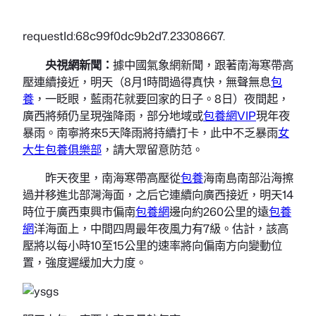
requestId:68c99f0dc9b2d7.23308667.
央視網新聞：
據中國氣象網新聞，跟著南海寒帶高
壓連續接近，明天（8月1時間過得真快，無聲無息
包
養
，一眨眼，藍雨花就要回家的日子。8日）夜間起，
廣西將頻仍呈現強降雨，部分地域或
包養網VIP
現年夜
暴雨。南寧將來5天降雨將持續打卡，此中不乏暴雨
女
大生包養俱樂部
，請大眾留意防范。
昨天夜里，南海寒帶高壓從
包養
海南島南部沿海擦
過并移進北部灣海面，之后它連續向廣西接近，明天14
時位于廣西東興市偏南
包養網
邊向約260公里的遠
包養
網
洋海面上，中間四周最年夜風力有7級。估計，該高
壓將以每小時10至15公里的速率將向偏南方向變動位
置，強度遲緩加大力度。