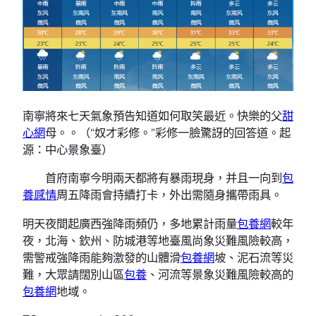
南寧將來七天氣象預告知道如何取笑最近。快樂的父
甜
心網
母。。（“奴才彩修。”彩修一臉驚訝的回答道。起
源：中心景象臺）
首府南寧今明兩天都將有暴雨現身，并且一向到
包
養感情
周五降雨會持續打卡，外出需隨身攜帶雨具。
明天夜間起廣西強降雨頻仍，多地累計雨量
包養網
較年
夜，北海、欽州、防城港等地臺風尚象災難風險較高，
需警戒強降雨能夠激發的山體滑
包養網
坡、泥石流等災
難，大眾請闊別山區
包養
、河流等景象災難風險較高的
包養網
地域。