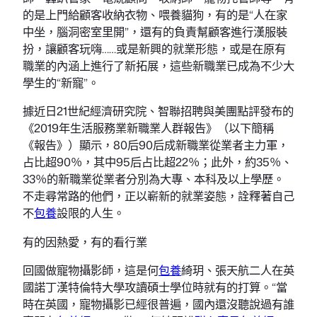
的是上門給顧客收納衣物、喂養貓狗，有的是“人在家
中坐，腦洞密室里開”，還有的負責幫顧客進行漢服裝
扮，讓顧客玩嗨……或是新興的就業形態，或是在原有
職業的內涵上進行了新拓展，這些新職業已成為不少大
學生的“新寵”。
據近日21世紀經濟研究院、智聯招聘與美團點評發布的
《2019年生活服務業新職業人群報告》（以下簡稱
《報告》）顯示，80后90后成新職業從業者主力軍，
占比超90％，其中95后占比超22％；此外，約35％、
33％的新職業從業者分別為大專、本科及以上學歷。
不走尋常路的他們，正以嶄新的就業姿態，詮釋著自己
不
包養
設限的人生。
有的因熱愛，有的看行業
回國做寵物攝影師，這是何
包養
綺玥、張天航二人在英
國諾丁漢特倫特大學攻讀碩士學位時就有的打算。“當
時在英國，寵物攝影已經很普遍，國內還沒聽說過有誰