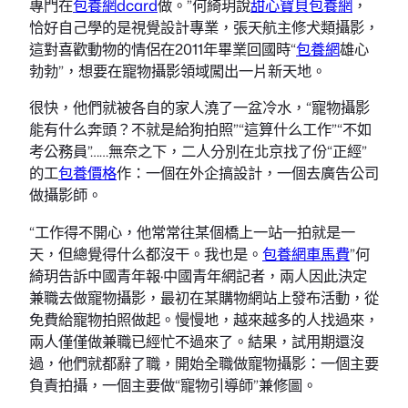
專門在
包養網dcard
做。”何綺玥說
甜心寶貝包養網
，
恰好自己學的是視覺設計專業，張天航主修犬類攝影，
這對喜歡動物的情侶在2011年畢業回國時“
包養網
雄心
勃勃”，想要在寵物攝影領域闖出一片新天地。
很快，他們就被各自的家人澆了一盆冷水，“寵物攝影
能有什么奔頭？不就是給狗拍照”“這算什么工作”“不如
考公務員”……無奈之下，二人分別在北京找了份“正經”
的工
包養價格
作：一個在外企搞設計，一個去廣告公司
做攝影師。
“工作得不開心，他常常往某個橋上一站一拍就是一
天，但總覺得什么都沒干。我也是。
包養網車馬費
”何
綺玥告訴中國青年報·中國青年網記者，兩人因此決定
兼職去做寵物攝影，最初在某購物網站上發布活動，從
免費給寵物拍照做起。慢慢地，越來越多的人找過來，
兩人僅僅做兼職已經忙不過來了。結果，試用期還沒
過，他們就都辭了職，開始全職做寵物攝影：一個主要
負責拍攝，一個主要做“寵物引導師”兼修圖。