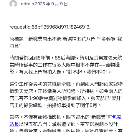
admin
·
2025 年 9 月 9 日
requestId:68bf135968d971.18246913.
原標題：新職業層出不窮 新選擇五花八門 千金難買“我
愿意”
時間若倒回到8年前，85后海歸何綺玥及其男友張天航
當時所從事的工作在很多人眼中根本不存在——寵物攝
影。有人找上門想拍人像，“對不起，我們不拍”。
這份工作從最初的兼職到全職，再到兩人開起兩家寵物
攝影夫妻店，正逐漸為人所知曉、所接納。如今兩人的
店已有不少90后專職寵物攝影師加入，張天航已“榮升”
店里的攝影總監，拍攝訂單排到了明年5月。
當然，不僅有寵物攝影師，眼下冒出的“新職業”可
包養
站長
以說五花八門：漢服造型師、密室逃脫劇本設計
師、轟趴管家、電競顧問、收納師、寵物托管師等。有