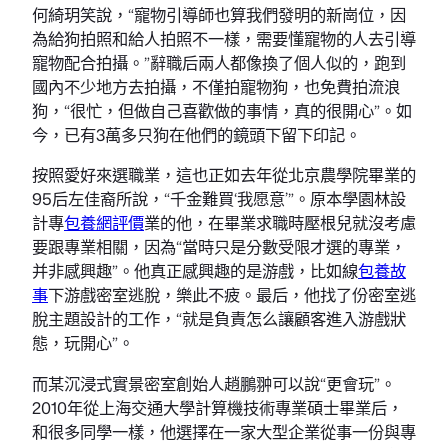
何綺玥笑說，“寵物引導師也算我們發明的新崗位，因
為給狗拍照和給人拍照不一樣，需要懂寵物的人去引導
寵物配合拍攝。”辭職后兩人都像換了個人似的，跑到
國內不少地方去拍攝，不僅拍寵物狗，也免費拍流浪
狗，“很忙，但做自己喜歡做的事情，真的很開心”。如
今，已有3萬多只狗在他們的鏡頭下留下印記。
按照愛好來選職業，這也正如去年從北京農學院畢業的
95后左佳裔所說，“千金難買‘我愿意’”。原本學園林設
計專
包養網評價
業的他，在畢業求職時壓根兒就沒考慮
要跟專業相關，因為“當時只是分數受限才選的專業，
并非感興趣”。他真正感興趣的是游戲，比如線
包養故
事
下游戲密室逃脫，樂此不疲。最后，他找了份密室逃
脫主題設計的工作，“就是負責怎么讓顧客進入游戲狀
態，玩開心”。
而某沉浸式實景密室創始人趙鵬翀可以說“更會玩”。
2010年從上海交通大學計算機技術專業碩士畢業后，
和很多同學一樣，他選擇在一家大型企業從事一份與專