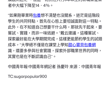
者中大幅下降至14．4％。
“如果剛畢業時
包養
想不清楚也沒關系，迷茫是這階段
學生的共同特點，首先在心態上要坦誠面對這一特點。
此外，在不知道自己想要干什么時，那就先干起來，要
嘗試、實踐，而非一味逃避。”戴云建議，這種嘗試、
探索最好能在大學期間完成，這樣更能節約學生的試錯
成本，“大學絕不僅是在課堂上學知
甜心寶貝包養網
識，還要多參與社會實踐，探索外部職業世界的同時，
其實也是在不斷認識自己”。
中國青年報·中國青年網記者 孫慶玲 來源：中國青年報
TC:sugarpopular900