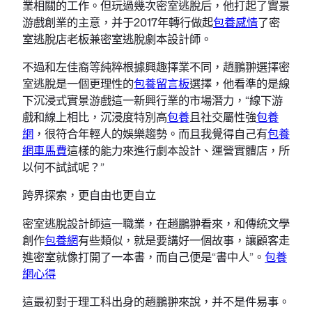
業相關的工作。但玩過幾次密室逃脫后，他打起了實景
游戲創業的主意，并于2017年轉行做起
包養感情
了密
室逃脫店老板兼密室逃脫劇本設計師。
不過和左佳裔等純粹根據興趣擇業不同，趙鵬翀選擇密
室逃脫是一個更理性的
包養留言板
選擇，他看準的是線
下沉浸式實景游戲這一新興行業的市場潛力，“線下游
戲和線上相比，沉浸度特別高
包養
且社交屬性強
包養
網
，很符合年輕人的娛樂趨勢。而且我覺得自己有
包養
網車馬費
這樣的能力來進行劇本設計、運營實體店，所
以何不試試呢？”
跨界探索，更自由也更自立
密室逃脫設計師這一職業，在趙鵬翀看來，和傳統文學
創作
包養網
有些類似，就是要講好一個故事，讓顧客走
進密室就像打開了一本書，而自己便是“書中人”。
包養
網心得
這最初對于理工科出身的趙鵬翀來說，并不是件易事。