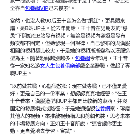
家一拽就壞？”現在的趙鵬翀幾乎沒了休息日，“現在完
全靠自
包養網VIP
己去摸索”。
當然，也沒人教90后王十音怎么做“網紅”，更具體來
講，是B站UP主。從去年開始，王十音在男朋友的“慫
恿”下開始在B站發布視頻，無論是視頻內容還是發布
頻次都不固定，但她發現一個規律，自己發布的與漢服
相關的視頻都比較火，于是她的視頻漸漸變為以漢服造
型為主。隨著粉絲越漲越多，
包養網
今年3月，王十音
從一家知名游
女大生包養俱樂部
戲企業辭職，做起了專
職UP主。
“以前做兼職，心態很放松；現在做專職，已不僅是愛
好，更是自己的一份事業，想認認真真地經營。”在王
十音看來，漢服造型和UP主都是比較新的東西，并沒
固定的發展模式或路徑。于是她通過觀
包養網
察、琢磨
其他人的視頻，來推敲視頻構思和剪輯包裝，思考未來
的市場發展方向，正如王十音所說，“這會讓你更主
動、更自覺地去學習、嘗試”。