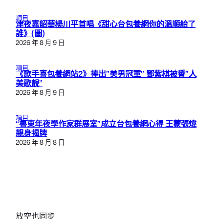
項目
津夜嘉韶華楊川平首唱《甜心台包養網你的溫順給了
誰》(圖)
2026 年 8 月 9 日
項目
《歌手喜包養網站2》捧出”美男冠軍” 鄧紫棋被譽”人
美歌靚”
2026 年 8 月 9 日
項目
“魯東年夜學作家群展室”成立台包養網心得 王蒙張煒
親身揭牌
2026 年 8 月 8 日
放空也同步