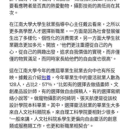
要看應聘者是否真的熱愛動物，攝影技術的高低尚在其
次。
在江南大學大學生就業指導中心主任戴云看來，之所以
更多高學歷人才選擇新職業，一方面是因為社會發展催
生出了多樣化、個性化的消費需求，另一方面大學生就
業觀念更加多元、開放，“他們更注重遵從自己的內
心，從自己的興趣出發，追求自我價值的實現，而非僅
僅的物質滿足，而同時家長給他們的自由度也很高”。
這在江南大學今年的應屆畢業生就業去向中也有所反
映。據戴云介紹
包養
，今年畢業生中的靈活就業人數為
128人，占比2．57％，“比如有的選擇去做插畫師、文
創產品設計師，有的選擇做自由撰稿人，有的選擇寫網
絡小說等”。做寵物攝影的何綺玥、張天航便是從該校
設計學院本科畢業。其中，選擇靈活就業的畢業生大多
來自人文社科類院系，來自理工科學院要相對少很多，
“一般來講，人文社科院系學生更偏向自由靈活的創意
類或服務類工作，也更和新職業相契合”。