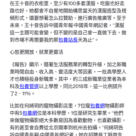
在王十音的衣柜里，至少有100多套漢服。吃飯也好走
路也好，她都會不自覺地開始構思當天的漢服造型及視
頻形式，還要想著怎么拉贊助、進行廣告推廣等。至于
未來，王十音告訴中國青年報·中國青年網記者，“漢服
這一主題可能會變，但不變的是自己會一直做下去，做
到市場不再需要我的那
包養站長
天為止”。
心態更開放，就業更靈活
《報告》顯示，隨著生活服務業的轉型升級，加之新職
業時間自由、收入高、靈活度大等因素，一批高學歷人
才也積極投身新職業。其中，約三成新職業從業者為本
科及
包養管道
以上學歷，同比2018年，這一比例提升
了2．11％。
比如在何綺玥的寵物攝影店里，7位寵
包養網
物攝影師
中有5
包養網
位是本科學歷，1位是研究生畢業。“他們
來做寵物攝影絕大多數是因為喜歡動物，也喜歡攝影，
有的甚至會自費從北京開車到杭州去拍攝。”何綺玥告
訴中國青年報·中國青年網記者，她在招聘員工時首先