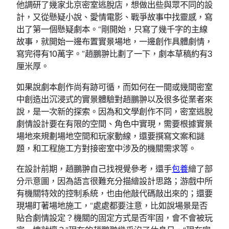
他調研了幾家北京密室逃脫店，想做出些與眾不同的設
計，又從懸疑小說、愛情電影、戰爭故事中找靈感，寫
出了第一個懸疑劇本。“剛開始，只寫了幾千字的主線
故事，就開始一邊布置實景場地，一邊創作具體劇情，
寫完得有10萬字。”趙鵬翀比劃了一下，劇本草稿約有3
厘米厚。
如果說劇本創作尚有跡可循，而如何在一間或幾間密室
中創造出沉浸式的實景體驗對趙鵬翀以及很多從業者來
說，是一次新的探索。因為和文學創作不同，密室逃脫
劇情設計要在有限的空間、角色中實現，需要根據實景
場地來規劃場地空間和玩家動線，還要撰寫文案和謎
題，和工程施工方對接密室中涉及的機關需求等。
在設計前期，趙鵬翀自己找視覺參考，還手
包養
繪了部
分示意圖，因為語言很難充分描繪設計思路；游戲中所
有機關特效的控制系統，也由他敲代碼敲出來的；還要
現場盯著場地施工，“處處都要注意，比如說場景是否
貼合劇情設定？機關的固定方式是否牢固，會不會被玩