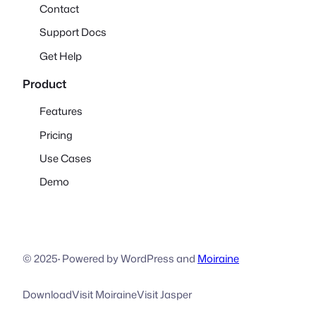
Contact
Support Docs
Get Help
Product
Features
Pricing
Use Cases
Demo
© 2025
·
Powered by WordPress and
Moiraine
Download
Visit Moiraine
Visit Jasper