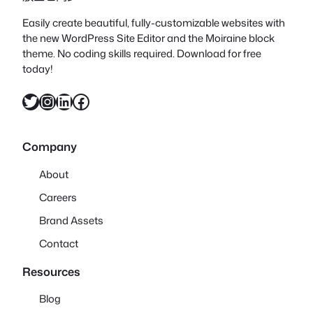
Easily create beautiful, fully-customizable websites with
the new WordPress Site Editor and the Moiraine block
theme. No coding skills required. Download for free
today!
X
Instagram
LinkedIn
Facebook
Company
About
Careers
Brand Assets
Contact
Resources
Blog