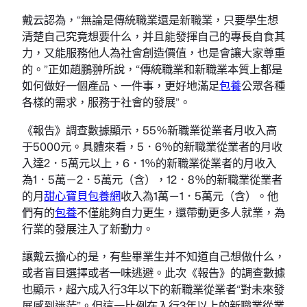
戴云認為，“無論是傳統職業還是新職業，只要學生想
清楚自己究竟想要什么，并且能發揮自己的專長自食其
力，又能服務他人為社會創造價值，也是會讓大家尊重
的。”正如趙鵬翀所說，“傳統職業和新職業本質上都是
如何做好一個產品、一件事，更好地滿足
包養
公眾各種
各樣的需求，服務于社會的發展”。
《報告》調查數據顯示，55％新職業從業者月收入高
于5000元。具體來看，5．6％的新職業從業者的月收
入達2．5萬元以上，6．1％的新職業從業者的月收入
為1．5萬－2．5萬元（含），12．8％的新職業從業者
的月
甜心寶貝包養網
收入為1萬－1．5萬元（含）。他
們有的
包養
不僅能夠自力更生，還帶動更多人就業，為
行業的發展注入了新動力。
讓戴云擔心的是，有些畢業生并不知道自己想做什么，
或者盲目選擇或者一味逃避。此次《報告》的調查數據
也顯示，超六成入行3年以下的新職業從業者“對未來發
展感到迷茫”。但這一比例在入行3年以上的新職業從業