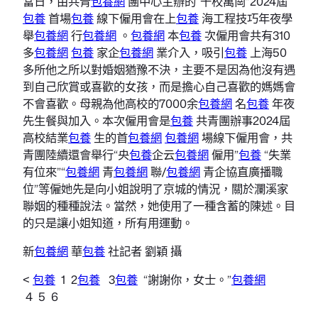
當日，由共青
包養網
團中心主辦的“千校萬崗”2024屆
包養
首場
包養
線下僱用會在上
包養
海工程技巧年夜學
舉
包養網
行
包養網
。
包養網
本
包養
次僱用會共有310
多
包養網
包養
家企
包養網
業介入，吸引
包養
上海50
多所他之所以對婚姻猶豫不決，主要不是因為他沒有遇
到自己欣賞或喜歡的女孩，而是擔心自己喜歡的媽媽會
不會喜歡。母親為他高校的7000余
包養網
名
包養
年夜
先生餐與加入。本次僱用會是
包養
共青團辦事2024屆
高校結業
包養
生的首
包養網
包養網
場線下僱用會，共
青團陸續還會舉行“央
包養
企云
包養網
僱用”
包養
“失業
有位來”“
包養網
青
包養網
聯/
包養網
青企協直廣播職
位”等僱她先是向小姐說明了京城的情況，關於瀾溪家
聯姻的種種說法。當然，她使用了一種含蓄的陳述。目
的只是讓小姐知道，所有用運動。
新
包養網
華
包養
社記者 劉穎 攝
<
包養
1 2
包養
3
包養
“謝謝你，女士。”
包養網
4 5 6