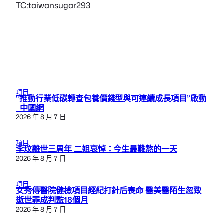
TC:taiwansugar293
項目
“推動行業低碳轉查包養價錢型與可連續成長項目”啟動
_中國網
2026 年 8 月 7 日
項目
李玟離世三周年 二姐哀悼：今生最難熬的一天
2026 年 8 月 7 日
項目
女秀傳醫院健檢項目經紀打針后喪命 醫美醫陌生忽致
逝世罪成判監18個月
2026 年 8 月 7 日