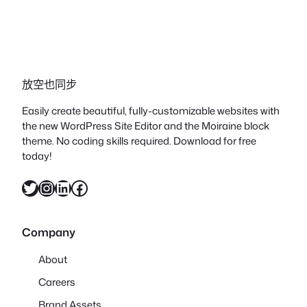
放空也同步
Easily create beautiful, fully-customizable websites with
the new WordPress Site Editor and the Moiraine block
theme. No coding skills required. Download for free
today!
X
Instagram
LinkedIn
Facebook
Company
About
Careers
Brand Assets