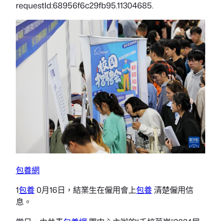
requestId:68956f6c29fb95.11304685.
包養網
1
包養
0月16日，結業生在僱用會上
包養
清楚僱用信
息。