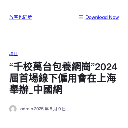
跳至主要內容
放空也同步
Download Now
項目
“千校萬台包養網崗”2024
屆首場線下僱用會在上海
舉辦_中國網
admin
·
2025 年 8 月 9 日