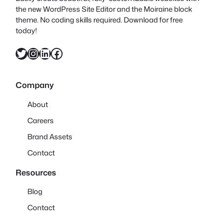
the new WordPress Site Editor and the Moiraine block
theme. No coding skills required. Download for free
today!
X
Instagram
LinkedIn
Facebook
Company
About
Careers
Brand Assets
Contact
Resources
Blog
Contact