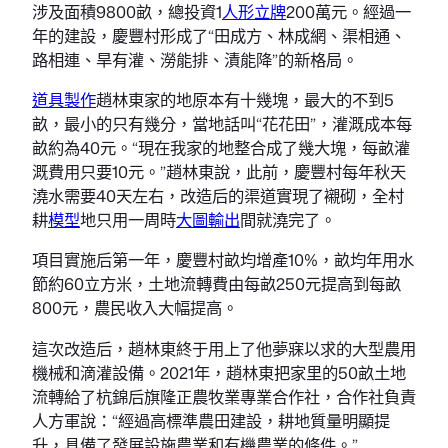
涉及面積9800畝，總投資1
人形立牌
200萬元。經過一
年的建設，慶豐村形成了“田成方、林成網、渠相通、
路相連、旱有灌、澇能排、漬能降”的新格局。
道具製作
趙林東家的地原本有十幾塊，最大的不到5
畝，最小的只有幾分，當地話叫“花花田”，灌溉成本每
畝約為40元。“現在我家的地整合成了幾大塊，每畝灌
溉費用只要10元。”趙林東說，此前，慶豐村每年秋天
澆水需要40天左右，改造后的渠道實現了襯砌，全村
耕
模型
地只用一周時
大圖輸出
間就澆完了。
項目實施后第一年，慶豐村畝均增產10%，畝均年用水
節約60立方米，土地流轉費由每畝250元提高到每畝
800元，農民收入大幅提高。
這次改造后，趙林東終于用上了他夢寐以求的大型農用
機械和滴灌設備。2021年，趙林東把家里的50畝土地
流轉給了杭錦后旗隆正農牧業專業合作社，合作社負責
人方軍說：“經過高標準農田建設，耕地質量明顯提
升，具備了發展設施農業和有機農業的條件。”