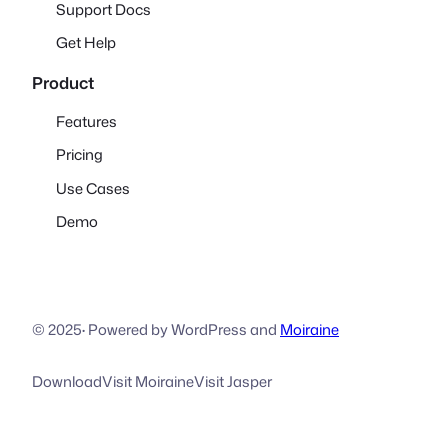
Support Docs
Get Help
Product
Features
Pricing
Use Cases
Demo
© 2025
·
Powered by WordPress and
Moiraine
Download
Visit Moiraine
Visit Jasper