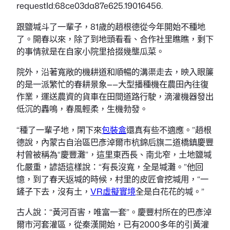
requestId:68ce03da87e625.19016456.
跟鹽堿斗了一輩子，81歲的趙根德從今年開始不種地
了。開春以來，除了到地頭看看、合作社里瞧瞧，剩下
的事情就是在自家小院里拾掇幾壟瓜菜。
院外，沿著寬敞的機耕道和順暢的溝渠走去，映入眼簾
的是一派繁忙的春耕景象——大型播種機在農田內往復
作業，運送農資的貨車在田間道路行駛，滴灌機器發出
低沉的轟鳴，春風輕柔，生機勃發。
“種了一輩子地，閑下來
包裝盒
還真有些不適應。”趙根
德說，內蒙古自治區巴彥淖爾市杭錦后旗二道橋鎮慶豐
村曾被稱為“慶豐灘”，這里東西長、南北窄，土地鹽堿
化嚴重，諺語這樣說：“有長沒寬，全是堿灘。”他回
憶，到了春天返堿的時候，村里的皮匠會挖堿用，“一
鏟子下去，沒有土，
VR虛擬實境
全是白花花的堿。”
古人說：“黃河百害，唯富一套”。慶豐村所在的巴彥淖
爾市河套灌區，從秦漢開始，已有2000多年的引黃灌