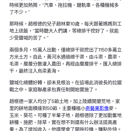
時候更加熱鬧，“汽車、拖拉機、鏈軌車，各種機械多
了不少。”
那時候，趙根德的兒子趙林東10歲，每天跟著媽媽到工
地上送飯，“當時聽大人們講，等總排干挖好了，就能
少受鹽堿的苦了。”
兩個多月，15萬人出動，僅總排干就挖出了1150多萬立
方米土方。自此，黃河水通過總干渠，由斗渠、農渠、
毛渠，層層分散灌入農田，再經由層層排干，匯入總排
干，最終注入烏梁素海。
鹽堿化總體好轉，卻未見根治。在這場此消彼長的拉鋸
戰之中，家庭聯產承包責任制開始實施了。
趙根德一家人均分了5畝土地，加上陸續開墾荒地，家
里的耕地面積達到50畝，主要種植小
奇藝果影像
麥、
玉米、葵花。可種了半輩子地，趙根德除了更加勤奮地
耕種、施肥、除草，實在想不到還有什么辦法提高產
量。為了增加收入，他還學會了開拖拉機，賺點外快。