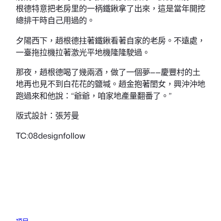
根德特意把老房里的一柄鐵鍬拿了出來，這是當年開挖
總排干時自己用過的。
夕陽西下，趙根德拄著鐵鍬看著自家的老房。不遠處，
一臺拖拉機拉著激光平地機隆隆駛過。
那夜，趙根德喝了幾兩酒，做了一個夢——慶豐村的土
地再也見不到白花花的鹽堿。趙金抱著閨女，興沖沖地
跑過來和他說：“爺爺，咱家地產量翻番了。”
版式設計：張芳曼
TC:08designfollow