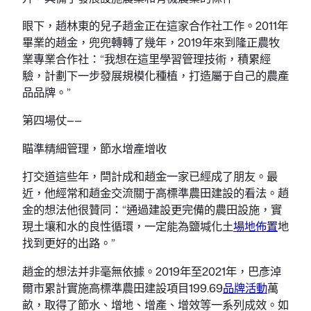
眼下，趙林東的兒子趙金正在這家合作社工作。2011年
畢業的趙金，兜兜轉轉了幾年，2019年來到隆正農牧
業專業合作社：“我想在這里學習管理技術，積累經
驗，計劃下一步發展規模化種植，打造屬于自己的農產
品品牌。”
第四場仗——
瞄準精細管理，節水增產增收
打交道這些年，閆計成和趙金一家已經成了朋友。最
近，他經常和趙金交流關于高標準農田建設的看法。趙
金的想法他很贊同：“通過建設更完備的農田設施，實
現土壤和水的良性循環，一定能為鹽堿化土
場地佈置
地
找到更好的出路。”
趙金的想法并非毫無依據。2019年至2021年，巴彥淖
爾市累計實施高標準農田建設項目199.69
品牌活動
萬
畝，取得了節水、增地、增產、增效等一系列成效。如