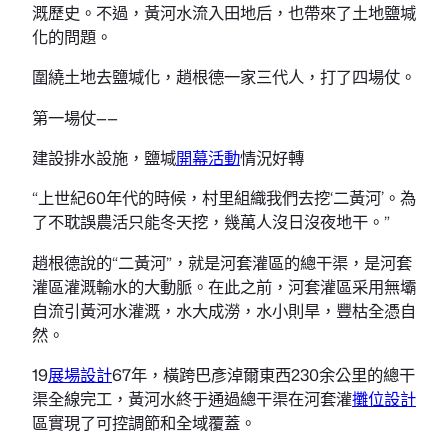
溉歷史。不過，黃河水流入田地后，也帶來了土地鹽堿
化的問題。
圍繞土地去鹽堿化，趙根德一家三代人，打了四場仗。
第一場仗——
建設排水設施，鹽堿
開幕活動
情況好轉
“上世紀60年代的時候，村里組織我們去挖‘二黃河’。為
了不耽誤農活只能冬天挖，幾萬人沒日沒夜地干。”
趙根德說的“二黃河”，就是河套灌區的總干渠，是河套
灌區灌溉輸水的大動脈。在此之前，河套灌區采用無壩
自流引黃河水灌溉，水大成澇，水小則旱，豐枯全憑自
然。
19
展場設計
67年，橫跨巴彥淖爾東西230余公里的總干
渠全線完工，黃河水終于通過總干渠在河套灌
攤位設計
區實現了可控調節和全域覆蓋。