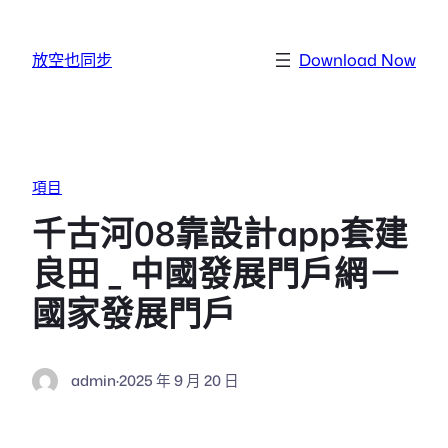
跳至主要內容
放空也同步
Download Now
項目
千古河08靠設計app套建
良田 _ 中國發展門戶網－
國家發展門戶
admin
·
2025 年 9 月 20 日