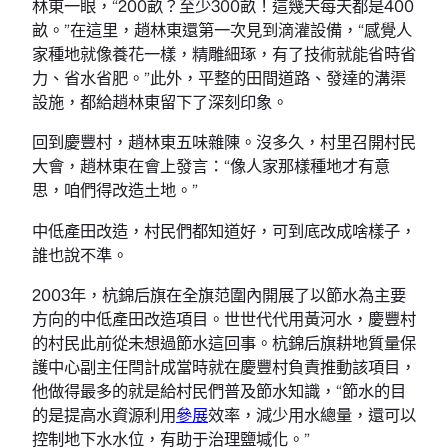
林東一眼，“200畝？至少300畝！這幾天每天都是400
畝。”在這里，趙林東還第一次見到滴灌設備，“感覺人
家種地就像養花一樣，精雕細琢，有了技術就能省時省
力、省水省肥。”此外，平整的田間道路、發達的溝渠
設施，都給趙林東留下了深刻印象。
回到慶豐村，趙林東五味雜陳。沒多久，村里召開村民
大會，趙林東在會上發言：“像人家那樣種地才有意
思，咱們得改造土地。”
中低產田改造，村民們都知道好，可到底改成啥樣子，
誰也說不準。
2003年，杭錦后旗在全旗范圍內開展了以節水為主要
方向的中低產田改造項目。世世代代用黃河水，慶豐村
的村民此前從未想過節水這回事。杭錦后旗耕地質量保
護中心副主任閆計成當時就在慶豐村負責推動該項目，
他做得最多的就是給村民們普及節水知識，“節水的目
的是提高水資源利用
參展
效率，減少用水總量，還可以
控制地下水水位，有助于治理鹽堿化。”