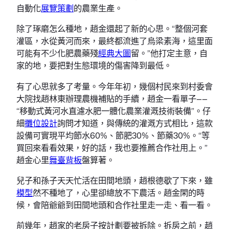
自動化
展覽策劃
的農業生產。
除了琢磨怎么種地，趙金還起了新的心思。“整個河套
灌區，水從黃河而來，最終都流進了烏梁素海，這里面
可能有不少化肥農藥殘
經典大圖
留。”他打定主意，自
家的地，要把對生態環境的傷害降到最低。
有了心思就多了考量。今年年初，幾個村民來到村委會
大院找趙林東辦理農機補貼的手續，趙金一看單子——
“移動式黃河水直濾水肥一體化農業灌溉技術裝備”。仔
細
攤位設計
詢問才知道，與傳統的灌溉方式相比，這款
設備可實現平均節水60%、節肥30%、節藥30%。“等
買回來看看效果，好的話，我也要推薦合作社用上。”
趙金心里
舞臺背板
盤算著。
兒子和孫子天天忙活在田間地頭，趙根德歇了下來，雖
模型
然不種地了，心里卻總放不下農活。趙金閑的時
候，會陪爺爺到田間地頭和合作社里走一走、看一看。
前幾年，趙家的老房子按計劃要被拆除。拆房之前，趙