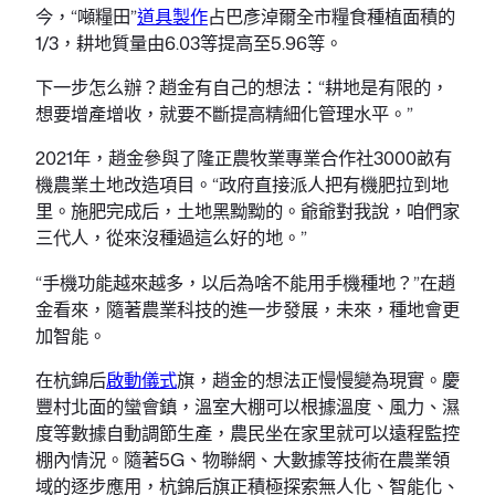
今，“噸糧田”
道具製作
占巴彥淖爾全市糧食種植面積的
1/3，耕地質量由6.03等提高至5.96等。
下一步怎么辦？趙金有自己的想法：“耕地是有限的，
想要增產增收，就要不斷提高精細化管理水平。”
2021年，趙金參與了隆正農牧業專業合作社3000畝有
機農業土地改造項目。“政府直接派人把有機肥拉到地
里。施肥完成后，土地黑黝黝的。爺爺對我說，咱們家
三代人，從來沒種過這么好的地。”
“手機功能越來越多，以后為啥不能用手機種地？”在趙
金看來，隨著農業科技的進一步發展，未來，種地會更
加智能。
在杭錦后
啟動儀式
旗，趙金的想法正慢慢變為現實。慶
豐村北面的蠻會鎮，溫室大棚可以根據溫度、風力、濕
度等數據自動調節生產，農民坐在家里就可以遠程監控
棚內情況。隨著5G、物聯網、大數據等技術在農業領
域的逐步應用，杭錦后旗正積極探索無人化、智能化、