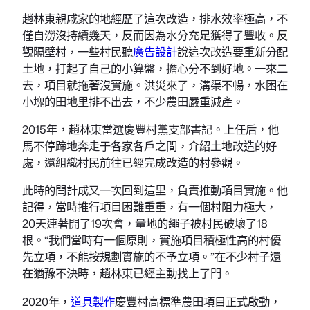
趙林東親戚家的地經歷了這次改造，排水效率極高，不
僅自澇沒持續幾天，反而因為水分充足獲得了豐收。反
觀隔壁村，一些村民聽
廣告設計
說這次改造要重新分配
土地，打起了自己的小算盤，擔心分不到好地。一來二
去，項目就拖著沒實施。洪災來了，溝渠不暢，水困在
小塊的田地里排不出去，不少農田嚴重減產。
2015年，趙林東當選慶豐村黨支部書記。上任后，他
馬不停蹄地奔走于各家各戶之間，介紹土地改造的好
處，還組織村民前往已經完成改造的村參觀。
此時的閆計成又一次回到這里，負責推動項目實施。他
記得，當時推行項目困難重重，有一個村阻力極大，
20天連著開了19次會，量地的繩子被村民破壞了18
根。“我們當時有一個原則，實施項目積極性高的村優
先立項，不能按規劃實施的不予立項。”在不少村子還
在猶豫不決時，趙林東已經主動找上了門。
2020年，
道具製作
慶豐村高標準農田項目正式啟動，