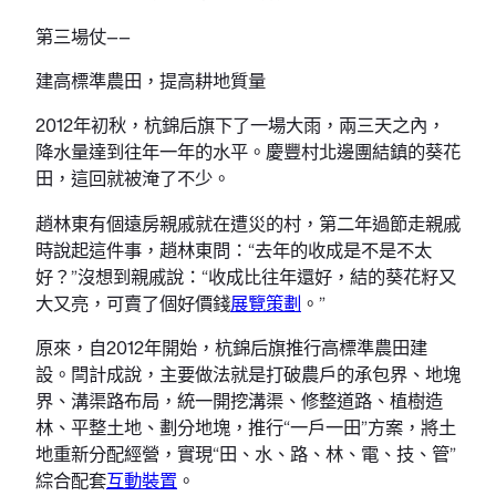
第三場仗——
建高標準農田，提高耕地質量
2012年初秋，杭錦后旗下了一場大雨，兩三天之內，
降水量達到往年一年的水平。慶豐村北邊團結鎮的葵花
田，這回就被淹了不少。
趙林東有個遠房親戚就在遭災的村，第二年過節走親戚
時說起這件事，趙林東問：“去年的收成是不是不太
好？”沒想到親戚說：“收成比往年還好，結的葵花籽又
大又亮，可賣了個好價錢
展覽策劃
。”
原來，自2012年開始，杭錦后旗推行高標準農田建
設。閆計成說，主要做法就是打破農戶的承包界、地塊
界、溝渠路布局，統一開挖溝渠、修整道路、植樹造
林、平整土地、劃分地塊，推行“一戶一田”方案，將土
地重新分配經營，實現“田、水、路、林、電、技、管”
綜合配套
互動裝置
。