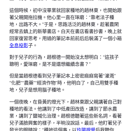
這個時候，初中沒畢業就回家種地的趙林東，也開始跟
著父親開拖拉機。他心里一直在琢磨：“靠老法子種
地，出路不大。”于是，思路活泛的趙林東，趁著農閑
經常去鎮上的新華書店。白天在書店看書抄書，晚上就
回家復習思考，用過的筆記本前前后后裝滿了一個小箱
全息投影
子。
對于兒子的行為，趙根德一開始沒太想明白：“這孩子
聰明，愛琢磨，是不是還想繼續念書？”
但是當趙根德看到兒子筆記本上密密麻麻寫著“灌溉”
“化肥”“農藥”“經濟作物”時，他明白了，自己用雙手種
地，兒子是想用腦子種地。
一個夜晚，在昏黃的燈光下，趙林東跟父親講著自己對
種地的看法。他講到了中低產田改造，講到了節水農
業，講到了鹽堿化治理。趙根德聽著這些新名詞，看著
兒子滿臉興奮的樣子，半晌沒說話。最后，他盯著兒子
發光的眼睛說：“種地這個事，以
玖陽視覺
后我聽你