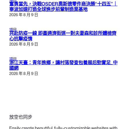
項目
奮勇當先，決戰OSDER奧斯德零件商決勝“十四五”｜
寧波加速打造全球進步前輩制造業基地
2026 年 8 月 9 日
項目
共赴防疫一線 即墨通濟街道一對夫妻森和診所體檢齊
心抗擊疫情
2026 年 8 月 9 日
項目
浙江天臺：青年進鄉，讓村落發查包養展后勁實足_中
國網
2026 年 8 月 9 日
放空也同步
Easily create beautiful, fully-customizable websites with