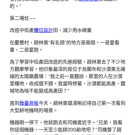
的。”
第二場仗——
改造中低產
攤位設計
田，減少用水總量
在慶豐村，趙林東“有名頭”的地方是兩個，一是愛看
書，二是愛跑。
為了學習中低產田改造的先進經驗，趙林東去了不少地
方觀摩學習。他印象最深的是位于烏蘭布和沙漠東北邊
緣的太陽廟農場：“我之前一直聽說，那里的人在沙漠
里種地，收成還不錯。我當時想著，沙漠都能高產，鹽
堿地為啥不能變成高產田？”
直到
舞臺背板
今天，趙林東還清晰記得自己第一次看到
大型耕地機時的場景。
機器剛一停下，他就跑去和司機套近乎。“兄弟，我看
你這個機器，一天至少能耕200畝地吧？”司機瞥了趙