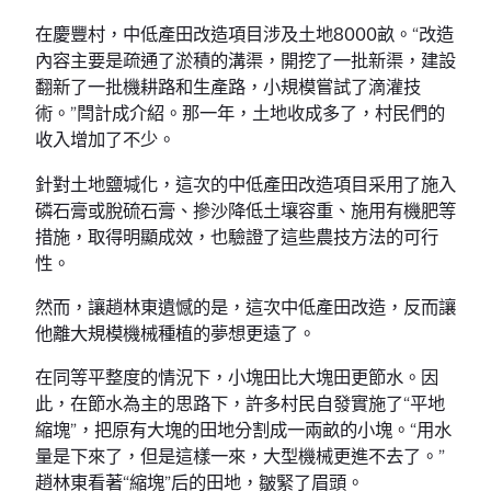
在慶豐村，中低產田改造項目涉及土地8000畝。“改造
內容主要是疏通了淤積的溝渠，開挖了一批新渠，建設
翻新了一批機耕路和生產路，小規模嘗試了滴灌技
術。”閆計成介紹。那一年，土地收成多了，村民們的
收入增加了不少。
針對土地鹽堿化，這次的中低產田改造項目采用了施入
磷石膏或脫硫石膏、摻沙降低土壤容重、施用有機肥等
措施，取得明顯成效，也驗證了這些農技方法的可行
性。
然而，讓趙林東遺憾的是，這次中低產田改造，反而讓
他離大規模機械種植的夢想更遠了。
在同等平整度的情況下，小塊田比大塊田更節水。因
此，在節水為主的思路下，許多村民自發實施了“平地
縮塊”，把原有大塊的田地分割成一兩畝的小塊。“用水
量是下來了，但是這樣一來，大型機械更進不去了。”
趙林東看著“縮塊”后的田地，皺緊了眉頭。