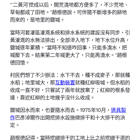
“‘二黃河’挖成以后，開荒澆地都方便多了，不少荒地、
草甸都成了田地。”趙根德說。可伴隨不斷增多的耕地
而來的，是地里的鹽堿。
當時河套灌區灌溉系統和排水系統的建設沒有同步，引
黃灌溉的水無法排出，全部滲入地下，地下水位升高，
鹽堿逐年累積。“當時不知道咋回事，只能多澆水，把
堿壓下去。結果第二年堿更大了，只能再澆水。”趙根
德回憶。
村民們想了不少辦法：水下不去，種不成麥子，那就種
水稻；地里堿大，那
互動裝置
就種紅柳吸堿。但水稻的
收成一直不好，只嘗試了兩年就放棄了；紅柳的根系發
達，靠近紅柳的土地幾乎沒什么收成。
鹽堿因水而來，也要隨水而去。1975年10月，
道具製
作
巴彥淖爾作出開挖排水設施總排干和十大排干的決
定。
趙根德記得，當時挖總排干的工地上比之前挖總干渠的