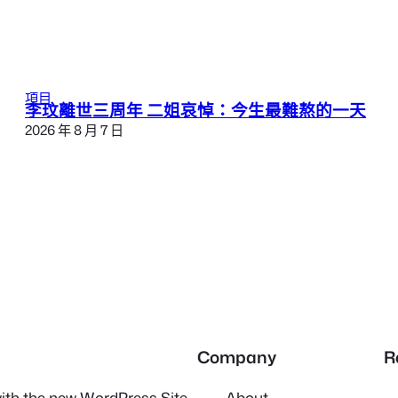
項目
李玟離世三周年 二姐哀悼：今生最難熬的一天
2026 年 8 月 7 日
Company
R
 with the new WordPress Site
About