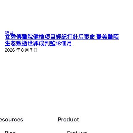
項目
女秀傳醫院健檢項目經紀打針后喪命 醫美醫陌
生忽致逝世罪成判監18個月
2026 年 8 月 7 日
esources
Product
Blog
Features