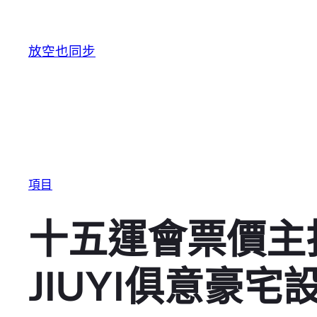
跳至主要內容
放空也同步
項目
十五運會票價主
JIUYI俱意豪