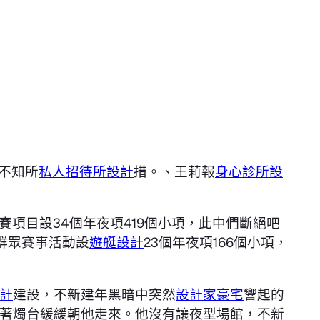
不知所
私人招待所設計
措。、王莉報
身心診所設
比賽項目設34個年夜項419個小項，此中們斷絕吧
群眾賽事活動設
遊艇設計
23個年夜項166個小項，
計
建設，不新建年黑暗中突然
設計家豪宅
響起的
著燭台緩緩朝他走來。他沒有讓夜型場館，不新