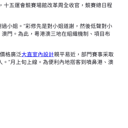
，十五運會競賽場館改革周全收官，競賽總日程
謝過小姐。”彩修先是對小姐道謝，然後低聲對小
、澳門。為此，粵港澳三地在組織機制、項目布
價格廣泛
大直室內設計
親平易近，部門賽事采取
入。”月上旬上線。為便利內地搭客到噴鼻港、澳