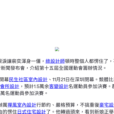
眼淚讓裴奕渾身一僵，
綠設計師
頓時整個人都愣住了，
行新聞發布會，介紹第十五屆全國運動會籌辦情況。
開幕
民生社區室內設計
、11月21日在深圳閉幕。競體
會所設計
，預計1.5萬余
客變設計
名運動員參加決賽。
新
萬名運動員參加決賽。
辦厲
禪風室內設計
行節約、嚴格預算，不搞重復
豪宅設
由的愣住
日式住宅設計
了。他轉過頭來，看到新娘正舉