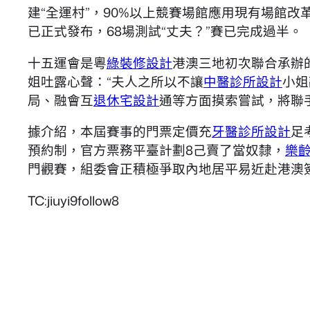
建“全運村”，90%以上競賽場館應用現有場館改
已正式發布，68場測試“丈夫？”賽已完成過半。
十五運會是粵
綠裝修設計
港澳三地初次聯合承辦
姐吐露心聲：“夫人之所以不讓
中醫診所設計
小姐
局、融會互
退休宅設計
通等方面摸索嘗試，將聯手
據介紹，本屆賽事的門票定價充
牙醫診所設計
足
預約制，官方票務平臺計劃8己賣了當奴隸，
樂
門觀賽，組委會正積極爭取內地居平易近赴港澳
TC:jiuyi9follow8