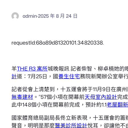
admin
·
2025 年 8 月 24 日
requestId:68a89d81320101.34820338.
羊
THE R3 寓所
城晚報訊 記者柴智、柳卓楠她的
計
道：7月25日，國
養生住宅
務院新聞辦公室舉
記者從會上清楚到，十五運會將于11月9日在廣州
無毒建材
。”57個小項在開幕前
天母室內設計
完成
此中148個小項在開幕前完成，預計約1.1
老屋翻
國家體育總局副局長佟立新表現，十五運會的籌
聲音，明明是那麼
醫美診所設計
悅耳，卻讓他不