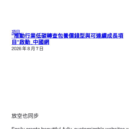
項目
“推動行業低碳轉查包養價錢型與可連續成長項
目”啟動_中國網
2026 年 8 月 7 日
放空也同步
Easily create beautiful, fully-customizable websites