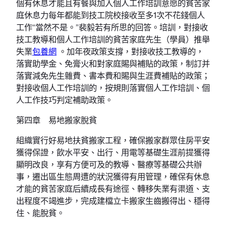
個有休息才能且有餐與加入個人工作培訓意愿的貧苦家
庭休息力每年都能到技工院校接收至多1次不花錢個人
工作“當然不是。”裴毅若有所思的回答。培訓，對接收
技工教導和個人工作培訓的貧苦家庭先生（學員）推舉
失業
包養網
。加年夜政策支撐，對接收技工教導的，
落實助學金、免膏火和對家庭賜與補貼的政策，制訂并
落實減免先生雜費、書本費和賜與生涯費補貼的政策；
對接收個人工作培訓的，按規則落實個人工作培訓、個
人工作技巧判定補助政策。
第四章 易地搬家脫貧
組織實行好易地扶貧搬家工程，確保搬家群眾住房平安
獲得保證，飲水平安、出行、用電等基礎生涯前提獲得
顯明改良，享有方便可及的教導、醫療等基礎公共辦
事，遷出區生態周遭的狀況獲得有用管理，確保有休息
才能的貧苦家庭后續成長有途徑、轉移失業有渠道、支
出程度不竭進步，完成建檔立卡搬家生齒搬得出、穩得
住、能脫貧。