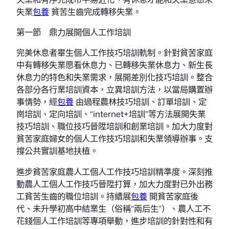
失業
包養
貧苦生齒完成轉移失業。
第一節 鼎力展開個人工作培訓
完美休息者畢生個人工作技巧培訓軌制。針對貧苦家庭
中有轉移失業愿看休息力、已轉移失業休息力、新生長
休息力的特色和失業需求，展開差別化技巧培訓。整合
各部分各行業培訓資本，立異培訓方法，以當局購置辦
事情勢，經
包養
由過程農林技巧培訓、訂單培訓、定
崗培訓、定向培訓、“internet+培訓”等方法展開失業
技巧培訓、職位技巧晉陞培訓和創業培訓。加大力度對
貧苦家庭婦女的個人工作技巧培訓和失業領導辦事。支
撐公共實訓基地扶植。
進步貧苦家庭農人工個人工作技巧培訓精準度。深刻推
動農人工個人工作技巧晉陞打算，加大力度對已外出務
工貧苦生齒的職位培訓。持續展
包養
開貧苦家庭後
代、未升學初高中結業生（俗稱“兩后生”）、農人工不
花錢個人工作培訓等專項舉動，進步培訓的針對性和有