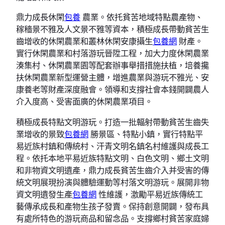
鼎力成長休閑
包養
農業。依托貧苦地域特點農產物、
稼穡景不雅及人文景不雅等資本，積極成長帶動貧苦生
齒增收的休閑農業和叢林休閑安康攝生
包養網
財產。
實行休閑農業和村落游玩晉陞工程，加大力度休閑農業
湊集村、休閑農業園等配套辦事舉措措施扶植，培養攙
扶休閑農業新型運營主體，增進農業與游玩不雅光、安
康養老等財產深度融會。領導和支撐社會本錢開闢農人
介入度高、受害面廣的休閑農業項目。
積極成長特點文明游玩。打造一批輻射帶動貧苦生齒失
業增收的景致
包養網
勝景區、特點小鎮，實行特點平
易近族村鎮和傳統村、汗青文明名鎮名村維護與成長工
程。依托本地平易近族特點文明、白色文明、鄉土文明
和非物資文明遺產，鼎力成長貧苦生齒介入并受害的傳
統文明展現扮演與體驗運動等村落文明游玩。展開非物
資文明遺發生產
包養網
性維護，激勵平易近族傳統工
藝傳承成長和產物生孩子發賣。保持創意開闢，發布具
有處所特色的游玩商品和留念品。支撐鄉村貧苦家庭婦