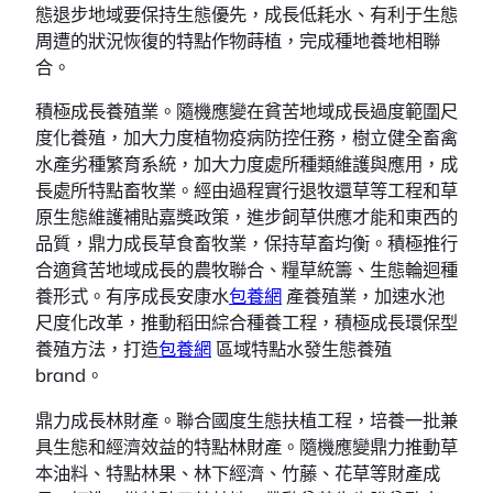
態退步地域要保持生態優先，成長低耗水、有利于生態
周遭的狀況恢復的特點作物蒔植，完成種地養地相聯
合。
積極成長養殖業。隨機應變在貧苦地域成長過度範圍尺
度化養殖，加大力度植物疫病防控任務，樹立健全畜禽
水產劣種繁育系統，加大力度處所種類維護與應用，成
長處所特點畜牧業。經由過程實行退牧還草等工程和草
原生態維護補貼嘉獎政策，進步飼草供應才能和東西的
品質，鼎力成長草食畜牧業，保持草畜均衡。積極推行
合適貧苦地域成長的農牧聯合、糧草統籌、生態輪迴種
養形式。有序成長安康水
包養網
產養殖業，加速水池
尺度化改革，推動稻田綜合種養工程，積極成長環保型
養殖方法，打造
包養網
區域特點水發生態養殖
brand。
鼎力成長林財產。聯合國度生態扶植工程，培養一批兼
具生態和經濟效益的特點林財產。隨機應變鼎力推動草
本油料、特點林果、林下經濟、竹藤、花草等財產成