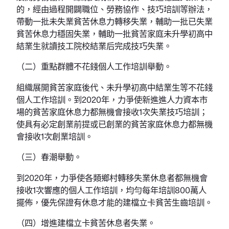
的，經由過程開闢職位、勞務協作、技巧培訓等辦法，
帶動一批未失業貧苦休息力轉移失業，輔助一批已失業
貧苦休息力穩固失業，輔助一批貧苦家庭未升學初高中
結業生就讀技工院校結業后完成技巧失業。
（二）重點群體不花錢個人工作培訓舉動。
組織展開貧苦家庭後代、未升學初高中結業生等不花錢
個人工作培訓。到2020年，力爭使新進進人力資本市
場的貧苦家庭休息力都無機會接收1次失業技巧培訓；
使具有必定創業前提或已創業的貧苦家庭休息力都無機
會接收1次創業培訓。
（三）春潮舉動。
到2020年，力爭使各類鄉村轉移失業休息者都無機會
接收1次響應的個人工作培訓，均勻每年培訓800萬人
擺佈，優先保證有休息才能的建檔立卡貧苦生齒培訓。
（四）增進建檔立卡貧苦休息者失業。