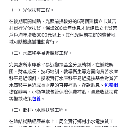
（一）光伏扶貧工程。
在後期展開試點、光照前提較好的5萬個建檔立卡貧苦
村實行光伏扶貧，保證280萬無休息才能建檔立卡貧苦
戶戶均年增收3000元以上。其他光照前提好的貧苦地
域可隨機應變推動實行。
（二）水庫移平易近脫貧工程。
完美處所水庫移平易近攙扶基金分派軌制，在避險解
困、財產成長、技巧培訓、教導衛生等方面向貧苦水庫
移平易近傾斜，摸索實行水庫移平易近攙扶基金對貧苦
水庫移平易近成長財產的直接補貼、存款貼息、
包養網
擔保辦事、小額存款包管保險保費補貼、資產收益扶貧
等攙扶政策
包養
。
（三）鄉村小水電扶貧工程。
在總結試點經歷基本上，周全實行鄉村小水電扶貧工