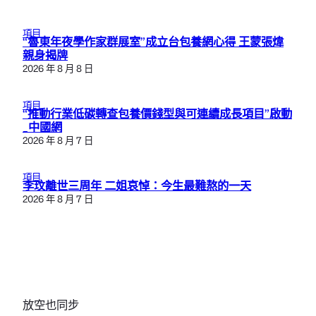
項目
“魯東年夜學作家群展室”成立台包養網心得 王蒙張煒
親身揭牌
2026 年 8 月 8 日
項目
“推動行業低碳轉查包養價錢型與可連續成長項目”啟動
_中國網
2026 年 8 月 7 日
項目
李玟離世三周年 二姐哀悼：今生最難熬的一天
2026 年 8 月 7 日
放空也同步