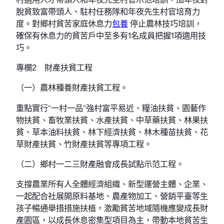
脫貧致富帶頭人、駐村任務隊和年夜先生村官培育力
度。對鄉村貧苦家庭休息力
包養
停止農林技巧培訓，
確保有休息力的貧苦戶中至多有1名成員把握1項適用技
巧。
專欄2 財產扶貧工程
（一）農林種養財產扶貧工程。
重點實行“一村一品”強村富平易近、糧油扶貧、園藝作
物扶貧、畜牧業扶貧、水產扶貧、中草藥扶貧、林果扶
貧、草本油料扶貧、林下經濟扶貧、林木種苗扶貧、花
草財產扶貧、竹財產扶貧等專項工程。
（二）鄉村一二三財產融會成長試點示范工程。
支撐農業所有人全體經濟組織、新型運營主體、企業、
一起配合社展開原料基地、農產物加工、營銷平臺等生
孩子暢通舉措措施扶植，激勵貧苦地域隨機應變成長財
產園區，以成長休息密集型項目為主，帶動本地貧苦生