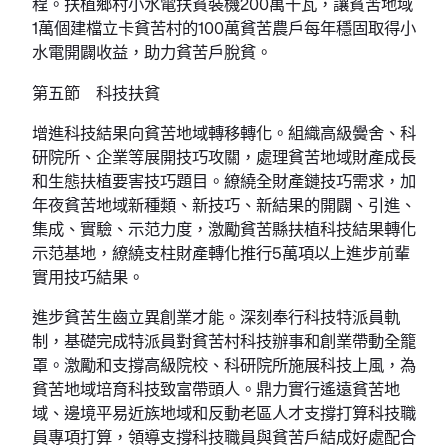
程。扶植鄉村小水電扶貧裝機200萬千瓦，讓貧苦地域
1萬個建檔立卡貧苦村的100萬貧苦農戶每年穩固取得小
水電開闢收益，助力貧苦戶脫貧。
第五節 科技扶貧
增進科技結果向貧苦地域轉移轉化。組織高級黌舍、科
研院所、企業等展開技巧攻關，處理貧苦地域財產成長
和生態扶植要害技巧題目。繚繞全財產鏈技巧需求，加
年夜貧苦地域新種類、新技巧、新結果的開闢、引進、
集成、實驗、示范力度，激勵貧苦縣扶植科技結果轉化
示范基地，繚繞支柱財產轉化推行5萬項以上進步前輩
實用技巧結果。
進步貧苦生齒立異創業才能。深刻奉行科技特派員軌
制，基礎完成特派員對貧苦村科技辦事和創業帶動全籠
罩。激勵和支撐高級院校、科研院所施展科技上風，為
貧苦地域培育科技致富帶頭人。鼎力實行遙遠貧苦地
域、邊境平易近族地域和反動老區人才支撐打算科技職
員專項打算，領導支撐科技職員與貧苦戶結成好處配合