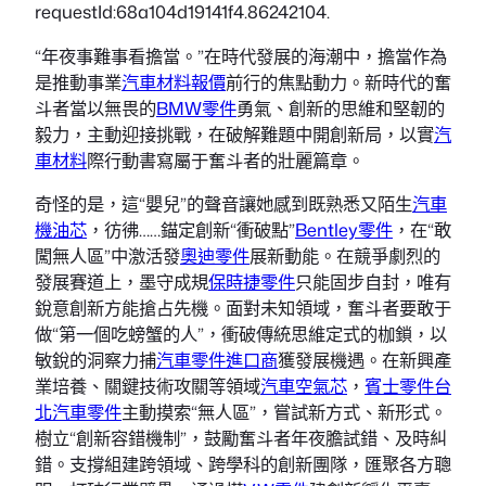
requestId:68a104d19141f4.86242104.
“年夜事難事看擔當。”在時代發展的海潮中，擔當作為
是推動事業
汽車材料報價
前行的焦點動力。新時代的奮
斗者當以無畏的
BMW零件
勇氣、創新的思維和堅韌的
毅力，主動迎接挑戰，在破解難題中開創新局，以實
汽
車材料
際行動書寫屬于奮斗者的壯麗篇章。
奇怪的是，這“嬰兒”的聲音讓她感到既熟悉又陌生
汽車
機油芯
，彷彿……錨定創新“衝破點”
Bentley零件
，在“敢
闖無人區”中激活發
奧迪零件
展新動能。在競爭劇烈的
發展賽道上，墨守成規
保時捷零件
只能固步自封，唯有
銳意創新方能搶占先機。面對未知領域，奮斗者要敢于
做“第一個吃螃蟹的人”，衝破傳統思維定式的枷鎖，以
敏銳的洞察力捕
汽車零件進口商
獲發展機遇。在新興產
業培養、關鍵技術攻關等領域
汽車空氣芯
，
賓士零件
台
北汽車零件
主動摸索“無人區”，嘗試新方式、新形式。
樹立“創新容錯機制”，鼓勵奮斗者年夜膽試錯、及時糾
錯。支撐組建跨領域、跨學科的創新團隊，匯聚各方聰