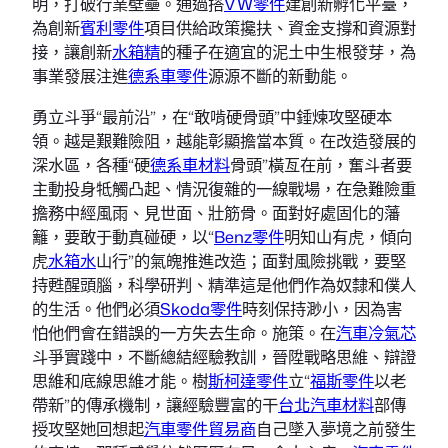
明，打破行業壁壘。通過搭
VW零件
建創新孵化平臺，
為創新
賓利零件
項目供給政策攙扶、資金支撐和資源對
接，讓創新
水箱精
的種子在適宜的泥土中生根發芽，為
事業發展注進
德系車零件
源源不斷的新動能。
勇立斗爭“最前沿”，在“敢啃硬骨頭”中錘煉攻堅硬本
領。越是艱難險阻，越能彰顯擔當本質。在改造發展的
深水區，各種“硬
德系車材料
骨頭”橫亙在前，奮斗者要
主動投身牴觸凸起、情況復雜的一線戰場，在急難險重
擔務中經風雨、見世面、壯筋骨。面對好處固化的藩
籬，要敢于動真碰硬，以“
Benz零件
明知山有虎，傾向
虎
水箱水
山行”的氣魄推進改造；面對風險挑戰，要堅
持甦醒頭腦，科學研判、精準這是他們作為奴隸和僕人
的生活。他們必須
Skoda零件
時刻保持渺小，因為害
怕他們會在錯誤的一方失去生命。施策。在
汽車冷氣芯
斗爭實踐中，不斷總結經驗教訓，晉陞戰略思維、辯證
思維和底線思維才能。樹
斯柯達零件
立“
福斯零件
以老
帶新”的傳承機制，讓經驗豐富的干
台北汽車材料
部傳
授攻堅她回想起
汽車零件貿易商
自己墜入夢境之前發生