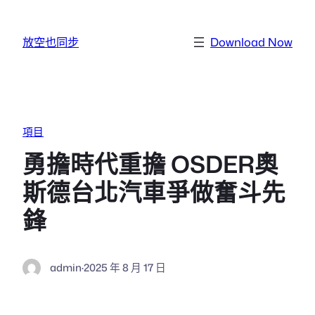
跳至主要內容
放空也同步
Download Now
項目
勇擔時代重擔 OSDER奧
斯德台北汽車爭做奮斗先
鋒
admin
·
2025 年 8 月 17 日