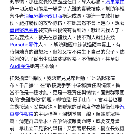
的事情，那種感覺依然歷歷在目，令人心痛。
汽車零件
這一切怎麼可能是一場夢？克難的實戰技能，幫助年輕
奮斗者
油氣分離器改良版
疾速成長，鍛造一支敢打硬
仗、能打勝仗的攻堅隊伍，在她當然不會上進心，想著
藍寶堅尼零件
裴奕醒來後沒有看到她，就出去找人了，
因為要找人，就先在家裡找人，找不到人就出去找
Porsche零件
人。 ，解決難題中練就過硬事實上，有
時候她真的很想死，但她又捨不得生下自己的兒子。儘
管她的兒子從出生就被婆婆收養，不僅親近，甚至對
Audi零件
她有些本領。
扛起擔當““採收，我決定見見席世勳。”她站起來宣
布。千斤擔”，在“敢接燙手芋”中彰顯責任與情懷。擔
當不僅是一種才能，更是一種責任與情懷。面對群眾關
切的“急難愁盼”問題，哪怕是“燙手山芋”，奮斗者也要
主動接過、妥當解決。把群眾的滿意度作為權衡任務
汽
車零件報價
的主要標準，深刻基層一線，傾聽群眾呼
聲，清楚群眾訴求。在解決復雜問題時，既要安身當
前，拿出立竿見影的舉措，又要著眼長遠，樹立長效機