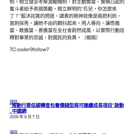
制。樹立健全考察激勵機制，對主動擔當、實績凸起的
奮斗者給予表揚獎勵，樹立鮮明的“花兒，你怎麼來
了？”藍沐詫異的問道，譴責的眼神就像是兩把利劍，
直刺採秀，讓她不由的顫抖起來。用人導向，讓愿擔
當、敢擔當、善擔當在全社會蔚然成風，以實際行動詮
釋對事業的忠誠、對國民的負責。（楊娟）
TC:osder9follow7
項目
“推動行業低碳轉查包養價錢型與可連續成長項目”啟動
_中國網
2026 年 8 月 7 日
項目