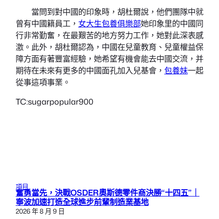
當問到對中國的印象時，胡杜爾說，他們團隊中就
曾有中國籍員工，
女大生包養俱樂部
她印象里的中國同
行非常勤奮，在最艱苦的地方努力工作，她對此深表感
激。此外，胡杜爾認為，中國在兒童教育、兒童權益保
障方面有著豐富經驗，她希望有機會能去中國交流，并
期待在未來有更多的中國面孔加入兒基會，
包養妹
一起
從事這項事業。
TC:sugarpopular900
項目
奮勇當先，決戰OSDER奧斯德零件商決勝“十四五”｜
寧波加速打造全球進步前輩制造業基地
2026 年 8 月 9 日