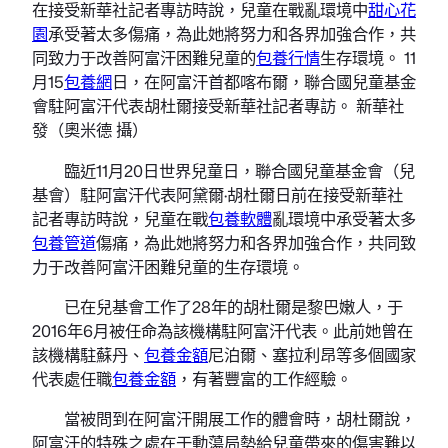
在接受新華社記者專訪時說，兒童在戰亂環境中
甜心花
園
承受著太多傷痛，為此她將努力和各界加強合作，共
同致力于改善阿富汗困難兒童的
包養行情
生存環境。 11
月15
包養網
日，在阿富汗首都喀布爾，聯合國兒童基金
會駐阿富汗代表胡杜爾接受新華社記者專訪。 新華社
發（奧米德 攝）
臨近11月20日世界兒童日，聯合國兒童基金會（兒
基會）駐阿富汗代表阿黛爾·胡杜爾日前在接受新華社
記者專訪時說，兒童在戰
包養軟體
亂環境中承受著太多
包養管道
傷痛，為此她將努力和各界加強合作，共同致
力于改善阿富汗困難兒童的生存環境。
已在兒基會工作了28年的胡杜爾是黎巴嫩人，于
2016年6月被任命為該機構駐阿富汗代表。此前她曾在
該機構駐蘇丹、
包養金額
尼泊爾、塞拉利昂等多個國家
代表處任職
包養金額
，有著豐富的工作經驗。
當被問到在阿富汗開展工作的體會時，胡杜爾說，
阿富汗的特殊之處在于動蕩局勢給兒童帶來的傷害難以