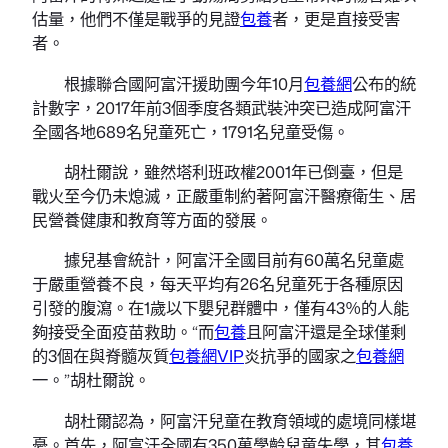
估量，他們不僅是戰爭的見證
包養
者，更是直接受害
者。
根據聯合國阿富汗援助團今年10月
包養網
公布的統
計數字，2017年前3個季度各類武裝沖突已造成阿富汗
全國各地689名兒童死亡，1791名兒童受傷。
胡杜爾說，雖然塔利班政權2001年已倒臺，但是
戰火至今仍未熄滅，正嚴重制約著阿富汗醫療衛生、居
民營養健康和教育等方面的發展。
據兒基會統計，阿富汗全國目前有60萬名兒童處
于嚴重營養不良，每天平均有26名兒童死于各種原因
引發的腹瀉。在1歲以下嬰兒群體中，僅有43％的人能
夠接受全面疫苗救助。“而
包養
且阿富汗還是全球僅剩
的3個在與脊髓灰質
包養網VIP
炎抗爭的國家之
包養網
一。”胡杜爾說。
胡杜爾認為，阿富汗兒童在教育領域的處境同樣堪
憂。首先，阿富汗全國有350萬學齡兒童失學，其
包養