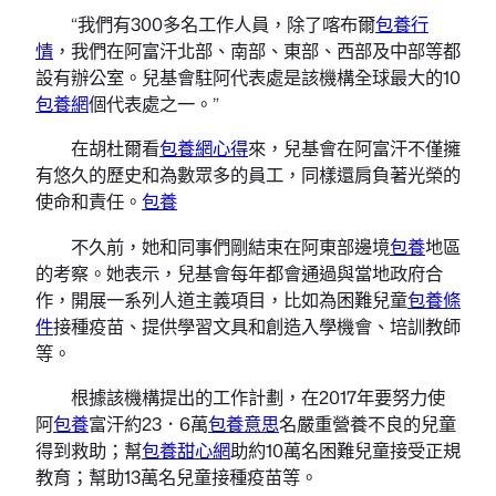
“我們有300多名工作人員，除了喀布爾
包養行
情
，我們在阿富汗北部、南部、東部、西部及中部等都
設有辦公室。兒基會駐阿代表處是該機構全球最大的10
包養網
個代表處之一。”
在胡杜爾看
包養網心得
來，兒基會在阿富汗不僅擁
有悠久的歷史和為數眾多的員工，同樣還肩負著光榮的
使命和責任。
包養
不久前，她和同事們剛結束在阿東部邊境
包養
地區
的考察。她表示，兒基會每年都會通過與當地政府合
作，開展一系列人道主義項目，比如為困難兒童
包養條
件
接種疫苗、提供學習文具和創造入學機會、培訓教師
等。
根據該機構提出的工作計劃，在2017年要努力使
阿
包養
富汗約23．6萬
包養意思
名嚴重營養不良的兒童
得到救助；幫
包養甜心網
助約10萬名困難兒童接受正規
教育；幫助13萬名兒童接種疫苗等。