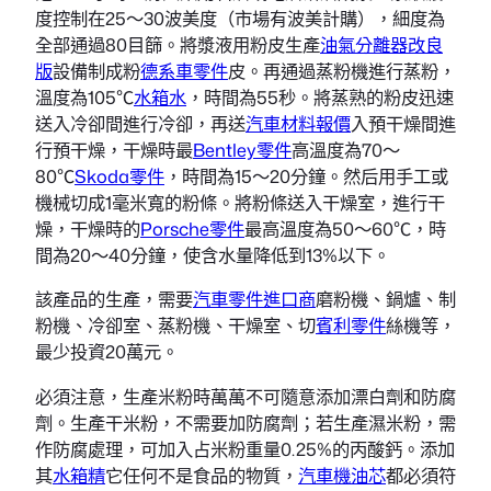
度控制在25～30波美度（市場有波美計購），細度為
全部通過80目篩。將漿液用粉皮生產
油氣分離器改良
版
設備制成粉
德系車零件
皮。再通過蒸粉機進行蒸粉，
溫度為105℃
水箱水
，時間為55秒。將蒸熟的粉皮迅速
送入冷卻間進行冷卻，再送
汽車材料報價
入預干燥間進
行預干燥，干燥時最
Bentley零件
高溫度為70～
80℃
Skoda零件
，時間為15～20分鐘。然后用手工或
機械切成1毫米寬的粉條。將粉條送入干燥室，進行干
燥，干燥時的
Porsche零件
最高溫度為50～60℃，時
間為20～40分鐘，使含水量降低到13%以下。
該產品的生產，需要
汽車零件進口商
磨粉機、鍋爐、制
粉機、冷卻室、蒸粉機、干燥室、切
賓利零件
絲機等，
最少投資20萬元。
必須注意，生產米粉時萬萬不可隨意添加漂白劑和防腐
劑。生產干米粉，不需要加防腐劑；若生產濕米粉，需
作防腐處理，可加入占米粉重量0.25%的丙酸鈣。添加
其
水箱精
它任何不是食品的物質，
汽車機油芯
都必須符