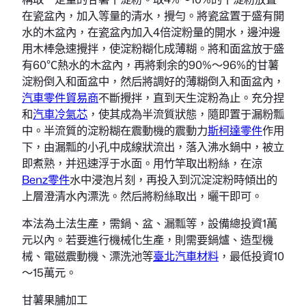
在瓷盆內，加入等量的清水，攪勻。將瓷盆置于盛有開
水的木盆內，在瓷盆內加入4倍淀粉量的開水，邊沖邊
用木棒急速攪拌，使淀粉糊化成薄糊。將和面盆放于盛
有60℃熱水的木盆內，再將剩余的90%～96%的甘薯
淀粉倒入和面盆中，然后將調好的薄糊倒入和面盆內，
汽車零件貿易商
不斷攪拌，直到天生淀粉為止。充分捏
和
汽車冷氣芯
，使其成為半流質狀態，隨即置于漏粉瓢
中。半流質的淀粉糊在震動機的震動力
斯柯達零件
作用
下，由漏瓢的小孔中成線狀流出，落入沸水鍋中，被立
即煮熟，并迅速浮于水面。用竹竿取出粉絲，在涼
Benz零件
水中浸泡片刻，再投入到沉淀淀粉時傾出的
上層澄清水內漂洗。然后將粉絲取出，曬干即可。
本法為土法生產，需鍋、盆、漏瓢等，設備總投資1萬
元以內。若要進行機械化生產，則需要鍋爐、造型機
械、電磁震動機、漂洗池等
臺北汽車材料
，最低投資10
～15萬元。
甘薯果脯加工