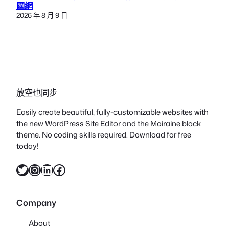
國網
2026 年 8 月 9 日
放空也同步
Easily create beautiful, fully-customizable websites with
the new WordPress Site Editor and the Moiraine block
theme. No coding skills required. Download for free
today!
X
Instagram
LinkedIn
Facebook
Company
About