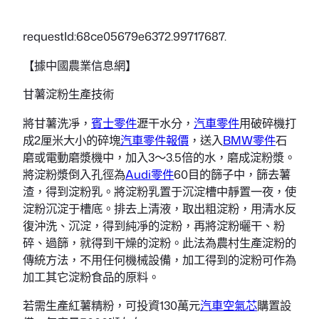
requestId:68ce05679e6372.99717687.
【據中國農業信息網】
甘薯淀粉生產技術
將甘薯洗凈，
賓士零件
瀝干水分，
汽車零件
用破碎機打
成2厘米大小的碎塊
汽車零件報價
，送入
BMW零件
石
磨或電動磨漿機中，加入3～3.5倍的水，磨成淀粉漿。
將淀粉漿倒入孔徑為
Audi零件
60目的篩子中，篩去薯
渣，得到淀粉乳。將淀粉乳置于沉淀槽中靜置一夜，使
淀粉沉淀于槽底。排去上清液，取出粗淀粉，用清水反
復沖洗、沉淀，得到純凈的淀粉，再將淀粉曬干、粉
碎、過篩，就得到干燥的淀粉。此法為農村生產淀粉的
傳統方法，不用任何機械設備，加工得到的淀粉可作為
加工其它淀粉食品的原料。
若需生產紅薯精粉，可投資130萬元
汽車空氣芯
購置設