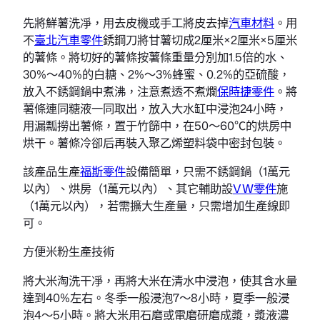
先將鮮薯洗凈，用去皮機或手工將皮去掉
汽車材料
。用
不
臺北汽車零件
銹鋼刀將甘薯切成2厘米×2厘米×5厘米
的薯條。將切好的薯條按薯條重量分別加1.5倍的水、
30%～40%的白糖、2%～3%蜂蜜、0.2%的亞硫酸，
放入不銹鋼鍋中煮沸，注意煮透不煮爛
保時捷零件
。將
薯條連同糖液一同取出，放入大水缸中浸泡24小時，
用漏瓢撈出薯條，置于竹篩中，在50～60℃的烘房中
烘干。薯條冷卻后再裝入聚乙烯塑料袋中密封包裝。
該產品生產
福斯零件
設備簡單，只需不銹鋼鍋（1萬元
以內）、烘房（1萬元以內）、其它輔助設
VW零件
施
（1萬元以內），若需擴大生產量，只需增加生產線即
可。
方便米粉生產技術
將大米淘洗干凈，再將大米在清水中浸泡，使其含水量
達到40%左右。冬季一般浸泡7～8小時，夏季一般浸
泡4～5小時。將大米用石磨或電磨研磨成漿，漿液濃