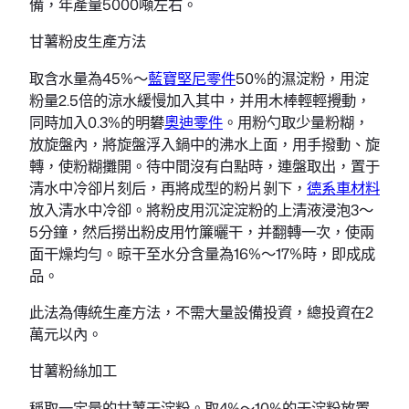
備，年產量5000噸左右。
甘薯粉皮生產方法
取含水量為45%～
藍寶堅尼零件
50%的濕淀粉，用淀
粉量2.5倍的涼水緩慢加入其中，并用木棒輕輕攪動，
同時加入0.3%的明礬
奧迪零件
。用粉勺取少量粉糊，
放旋盤內，將旋盤浮入鍋中的沸水上面，用手撥動、旋
轉，使粉糊攤開。待中間沒有白點時，連盤取出，置于
清水中冷卻片刻后，再將成型的粉片剝下，
德系車材料
放入清水中冷卻。將粉皮用沉淀淀粉的上清液浸泡3～
5分鐘，然后撈出粉皮用竹簾曬干，并翻轉一次，使兩
面干燥均勻。晾干至水分含量為16%～17%時，即成成
品。
此法為傳統生產方法，不需大量設備投資，總投資在2
萬元以內。
甘薯粉絲加工
稱取一定量的甘薯干淀粉。取4%～10%的干淀粉放置