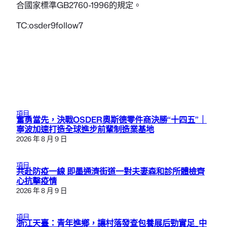
合國家標準GB2760-1996的規定。
TC:osder9follow7
項目
奮勇當先，決戰OSDER奧斯德零件商決勝“十四五”｜
寧波加速打造全球進步前輩制造業基地
2026 年 8 月 9 日
項目
共赴防疫一線 即墨通濟街道一對夫妻森和診所體檢齊
心抗擊疫情
2026 年 8 月 9 日
項目
浙江天臺：青年進鄉，讓村落發查包養展后勁實足_中