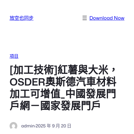
跳至主要內容
放空也同步
Download Now
項目
[加工技術]紅薯與大米，
OSDER奧斯德汽車材料
加工可增值_中國發展門
戶網－國家發展門戶
admin
·
2025 年 9 月 20 日