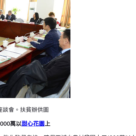
座談會。扶貧辦供圖
000萬以
甜心花園
上