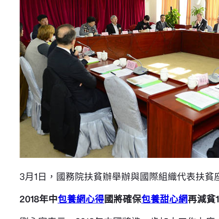
3月1日，國務院扶貧辦舉辦與國際組織代表扶貧
2018年中
包養網心得
國將確保
包養甜心網
再減貧1