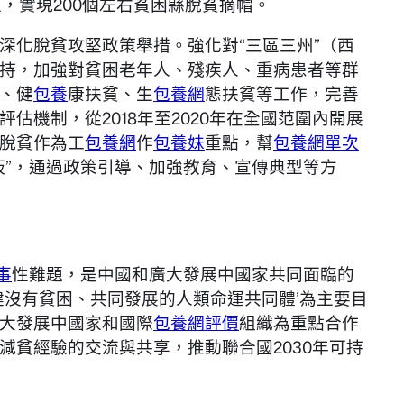
上，實現200個左右貧困縣脫貧摘帽。
深化脫貧攻堅政策舉措。強化對“三區三州”（西
持，加強對貧困老年人、殘疾人、重病患者等群
、健
包養
康扶貧、生
包養網
態扶貧等工作，完善
機制，從2018年至2020年在全國范圍內開展
脫貧作為工
包養網
作
包養妹
重點，幫
包養網單次
板”，通過政策引導、加強教育、宣傳典型等方
事
性難題，是中國和廣大發展中國家共同面臨的
建沒有貧困、共同發展的人類命運共同體’為主要目
大發展中國家和國際
包養網評價
組織為重點合作
貧經驗的交流與共享，推動聯合國2030年可持