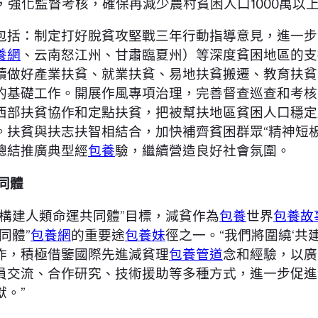
，強化監督考核，確保再減少農村貧困人口1000萬以
包括：制定打好脫貧攻堅戰三年行動指導意見，進一步
養網
、云南怒江州、甘肅臨夏州）等深度貧困地區的支
續做好產業扶貧、就業扶貧、易地扶貧搬遷、教育扶貧
基礎工作。開展作風專項治理，完善督查巡查和考核評估
西部扶貧協作和定點扶貧，把被幫扶地區貧困人口穩定
。扶貧與扶志扶智相結合，加快補齊貧困群眾“精神短
總結推廣典型經
包養
驗，繼續營造良好社會氛圍。
同體
構建人類命運共同體”目標，減貧作為
包養
世界
包養故
同體”
包養網
的重要途
包養妹
徑之一。“我們將圍繞‘共
作，積極借鑒國際先進減貧理
包養管道
念和經驗，以廣
交流、合作研究、技術援助等多種方式，進一步促進減
。”