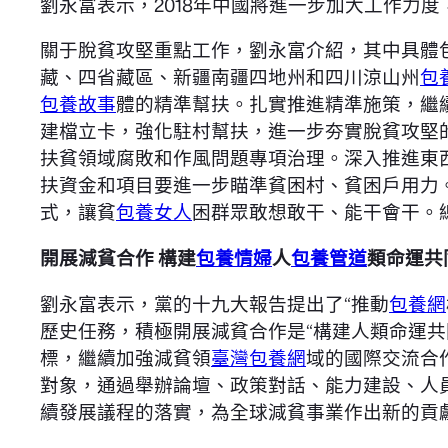
劉永富表示，2018年中國將進一步加大工作力度
關于脫貧攻堅重點工作，劉永富介紹，其中具體
藏、四省藏區、新疆南疆四地州和四川涼山州
包
包養故事
體的精準幫扶。扎實推進精準施策，繼
建檔立卡，強化駐村幫扶，進一步夯實脫貧攻堅的
扶貧領域腐敗和作風問題專項治理。深入推進東
扶資金和項目要進一步瞄準貧困村、貧困戶用力
式，讓貧
包養女人
困群眾敢想敢干、能干會干。
開展減貧合作 構建
包養情婦
人
包養管道
類命運共
劉永富表示，黨的十九大報告提出了“推動
包養網
歷史任務，積極開展減貧合作是“構建人類命運共
標，繼續加強減貧領
臺灣包養網
域的國際交流合
對象，通過舉辦論壇、政策對話、能力建設、人員
續發展議程的落實，為全球減貧事業作出新的貢獻