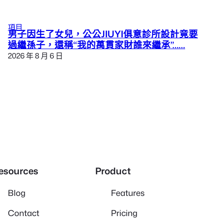
項目
男子因生了女兒，公公JIUYI俱意診所設計竟要
過繼孫子，還稱“我的萬貫家財誰來繼承”……
2026 年 8 月 6 日
esources
Product
Blog
Features
Contact
Pricing