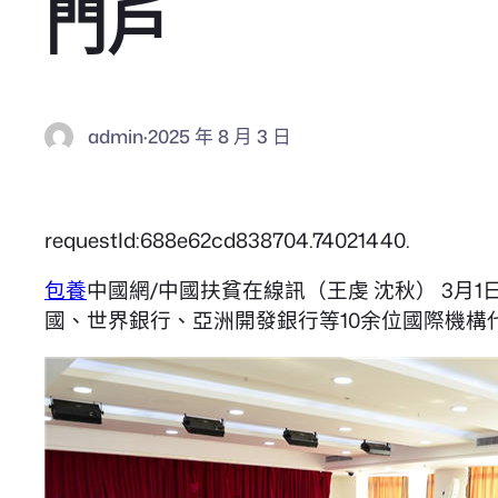
門戶
admin
·
2025 年 8 月 3 日
requestId:688e62cd838704.74021440.
包養
中國網/中國扶貧在線訊（王虔 沈秋） 3
國、世界銀行、亞洲開發銀行等10余位國際機