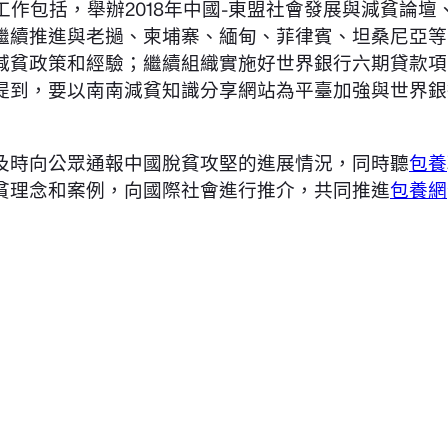
作包括，舉辦2018年中國-東盟社會發展與減貧論壇、
繼續推進與老撾、柬埔寨、緬甸、菲律賓、坦桑尼亞等
減貧政策和經驗；繼續組織實施好世界銀行六期貸款項
提到，要以南南減貧知識分享網站為平臺加強與世界銀
及時向公眾通報中國脫貧攻堅的進展情況，同時聽
包養
貧理念和案例，向國際社會進行推介，共同推進
包養網