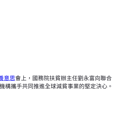
養意思
會上，國務院扶貧辦主任劉永富向聯合
際機構攜手共同推進全球減貧事業的堅定決心。