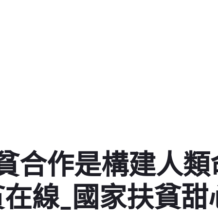
貧合作是構建人類
貧在線_國家扶貧甜