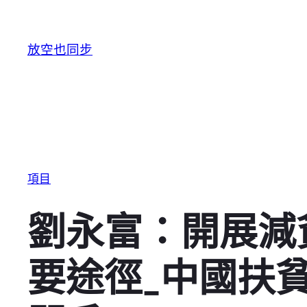
跳至主要內容
放空也同步
項目
劉永富：開展減
要途徑_中國扶