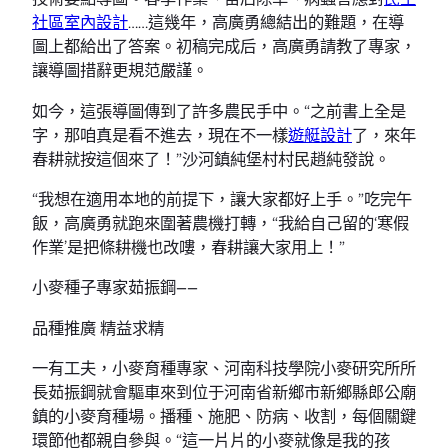
社區室內設計
……這幾年，高廣勇總結出的難題，在導
圖上都給出了答案。初稿完成后，高廣勇請教了專家，
讓導圖措辭更規范嚴謹。
如今，這張導圖傳到了許多農民手中。“之前書上全是
字，那咱真是看不進去，現在不一樣
遊艇設計
了，來年
春耕就按這個來了！”沙河鎮純堡村村民趙純發說。
“我想在適用本地的前提下，讓大家都好上手。”吃完午
飯，高廣勇就跑來圍著農機打轉，“我給自己留的‘寒假
作業’是把條耕機也改嘍，春耕讓大家用上！”
小麥種子專家茹振鋼——
品種推廣 精益求精
一有工夫，小麥育種專家、河南科技學院小麥研究所所
長茹振鋼就會驅車來到位于河南省新鄉市新鄉縣郎公廟
鎮的小麥育種場。播種、施肥、防病、收割，每個關鍵
環節他都親自參與。“這一片片的小麥就像是我的孩