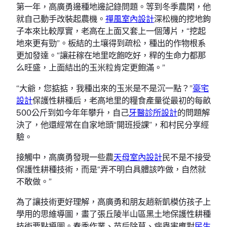
第一年，高廣勇邊種地邊記錄問題。等到冬季農閑，他
就自己動手改裝起農機。
禪風室內設計
深松機的挖地鉤
子本來比較厚實，老高在上面又套上一個薄片，“挖起
地來更有勁”。板結的土壤得到疏松，種出的作物根系
更加發達。“讓莊稼在地里吃飽吃好，稈的生命力都那
么旺盛，上面結出的玉米粒肯定更飽滿。”
“大爺，您掂掂，我種出來的玉米是不是沉一點？”
豪宅
設計
保護性耕種后，老高地里的糧食產量從最初的每畝
500公斤到如今年年攀升，自己
牙醫診所設計
的問題解
決了，他還經常在自家地頭“開班授課”，和村民分享經
驗。
接觸中，高廣勇發現一些農
天母室內設計
民不是不接受
保護性耕種技術，而是“弄不明白具體該咋做，自然就
不敢做。”
為了讓技術更好理解，高廣勇和朋友趙新凱模仿孩子上
學用的思維導圖，畫了張丘陵半山區黑土地保護性耕種
技術要點導圖。春季作業、苗后除草、病蟲害應對
民生