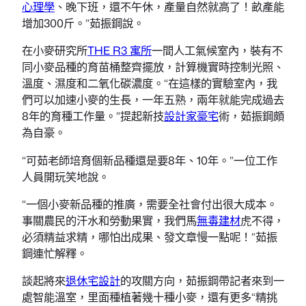
心理學
、晚下班，還不午休，產量自然就高了！畝產能
增加300斤。”茹振鋼說。
在小麥研究所
THE R3 寓所
一間人工氣候室內，裝有不
同小麥品種的育苗桶整齊擺放，計算機實時控制光照、
溫度、濕度和二氧化碳濃度。“在這樣的實驗室內，我
們可以加速小麥的生長，一年五熟，兩年就能完成過去
8年的育種工作量。”提起新技
設計家豪宅
術，茹振鋼頗
為自豪。
“可茹老師培育個新品種還是要8年、10年。”一位工作
人員開玩笑地說。
“一個小麥新品種的推廣，需要全社會付出很大成本。
事關農民的汗水和勞動果實，我們馬
無毒建材
虎不得，
必須精益求精，哪怕出成果、發文章慢一點呢！”茹振
鋼連忙解釋。
談起將來
退休宅設計
的攻關方向，茹振鋼帶記者來到一
處智能溫室，里面種植著幾十種小麥，還有更多“精挑