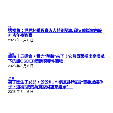
項目
透視角：世界杯季殿賽沒人特別認真 卻又億嵐室內設
計皆年夜歡喜
2026 年 8 月 6 日
項目
護航十五運會，實力“萌將”來了！它曾冒雨搜出高樓拋
下的證OSDER奧斯德零件商物
2026 年 8 月 6 日
項目
男子因生了女兒，公公JIUYI俱意診所設計竟要過繼孫
子，還稱“我的萬貫家財誰來繼承”……
2026 年 8 月 6 日