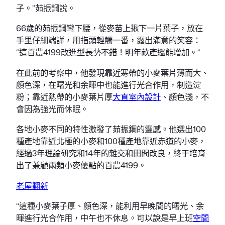
子。”茹振鋼說。
66歲的茹振鋼彎下腰，從麥苗上揪下一片葉子，放在
手里仔細端詳，用指頭輕觸一番，露出滿意的笑容：
“這百農4199改進型長勢不錯！明年畝產還能增加。”
在此前的考察中，他發現靠近寒帶的小麥葉片薄而大、
顏色深，在曙光和余暉中也能進行光合作用，制造淀
粉；靠近熱帶的小麥葉片厚
大直室內設計
、顏色淺，不
會因為強光而休眠。
各地小麥不同的特性激發了茹振鋼的靈感。他選出100
種產地靠近北極的小麥和100種產地靠近赤道的小麥，
經過3年理論研究和14年的雜交和田間改良，終于培育
出了兼顧兩類小麥優點的百農4199。
老屋翻新
“這種小麥葉子厚、顏色深，能利用早晚間的曙光、余
暉進行光合作用，中午也不休息。可以說是早上班
空間