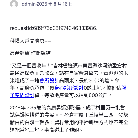
admin
·
2025 年 8 月 16 日
requestId:689f76a3819743.46833986.
種糧大戶高廣勇——
高產經驗 作圖總結
“又是一個豐收年！”吉林省遼源市東豐縣沙河鎮盈倉村
農民高廣勇面帶欣喜，站在自家糧倉望去，黃澄澄的玉
米堆成了一堵
會所設計
高兩米、長約30米的墻。今
年，高廣勇承包了15
身心診所設計
0畝土地，據他估
親
子空間設計
算，每畝地產量可以達到800公斤。
2018年，35歲的高廣勇返鄉務農，成了村里第一批嘗
試保護性耕種的農民。可盈倉村屬于丘陵半山區，發灰
發白的白漿土較多，農村常用的平播耕種方式也不完全
適配當地土地，老高碰上了難題。