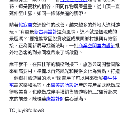
花，還是夏秋的稻谷，田間作物層層疊疊，從山頂一直
延伸至山腳，如同一條條美麗的腰帶。
隨著
侘寂風
交通條件的改善，越來越多的外地人進村游
玩。“有風景
新古典設計
還有風情，這不就是個現成的
景區嗎？”要推進鞏固脫貧攻堅成果同鄉村振興有效銜
接，正為開新局尋找辦法時，一批
商業空間室內設計
批
外地游客的到來同樣帶來了新啟發。
說干就干，在陳桂華的積極對接下，旅游公司開發團隊
來到高要村，準備以自然風光和民俗文化為賣點，打造
一個鄉村旅游目的地。“閑置房子可以用來發展
養生住
宅
農家樂和民宿，出
醫美診所設計
產的農產品既能做成
待客美食，也能做成伴手禮銷售給游客們……”盤算起未
來的前景，陳桂華
綠設計師
信心滿滿。
TC:jiuyi9follow8