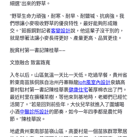
細選”出來的野草。
“野草生命力頑強，耐寒、耐旱、耐鹽堿、抗病強。我
們想讓小麥吸收野草的優良特性，最好能夠形成雜
交。”茹振鋼對記者
客變設計
說，他這輩子沒干別的，
就是想著法讓小麥長得更好、產量更高、品質更佳。
脫貧村第一書記陳桂華——
文旅融合 致富路寬
入冬以后，山區氣溫一天比一天低。吃過早餐，貴州省
黔東南苗族侗族自治州丹寨縣龍
loft風室內設計
泉鎮高
要村駐村第一書記陳桂華裹
健康住宅
著厚棉衣出了門。
最近村里在擴種茶樹，等他來到基地時，老鄉們已經忙
活開了。“若是回到前些年，大伙兒早就進入了圍爐喝
小酒
中醫診所設計
的節奏，如今一年四季都是農忙時
節。”陳桂華說。
地處貴州東南部苗嶺山區，高要村是一個苗族群眾聚居