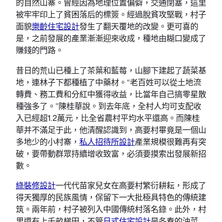
的自然山寨。曾經因為地理位置偏僻，交通閉塞，這里
被牢牢印上了貧困落后的標簽。經過脫貧攻堅戰，村子
面貌
樂齡住宅設計
發生了翻天覆地的改變。更可喜的
是，之前發展的產業漸漸迎來收成，種地由糊口變成了
賺錢的門路。
昔日的荒山已種上了茶葉和藍莓，山腳下建起了蔬菜基
地，連林子下都種植了中藥材。“老百姓可以從土地流
轉費、務工費和分紅中獲得收益，比當年自己搞零星散
種強多了。”陳桂華說。到去年底，全村人均可支配收
入已經超1.2萬元，比全省農村平均水平還高。而陳桂
華并不滿足于此，他清醒認識到，高要村畢竟是一個山
多地少的小村寨，
私人招待所設計
產業規模很難再有突
破，要帶動群眾持續增收致富，必須要摸索出發展新招
數。
綠裝修設計
一代代苗家兒女在高要村繁衍耕耘，形成了
得天獨厚的民族風情，保留下一大批極具特色的傳統建
筑。兩年前，村子被列入中國傳統村落名錄。此外，村
里還有上千畝梯田，不管
日式住宅設計
是冬春的油菜