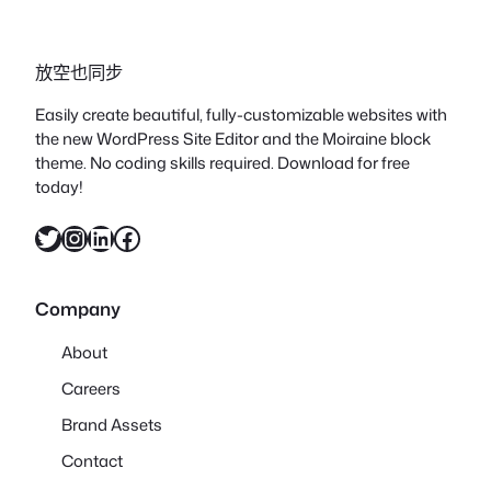
放空也同步
Easily create beautiful, fully-customizable websites with
the new WordPress Site Editor and the Moiraine block
theme. No coding skills required. Download for free
today!
X
Instagram
LinkedIn
Facebook
Company
About
Careers
Brand Assets
Contact