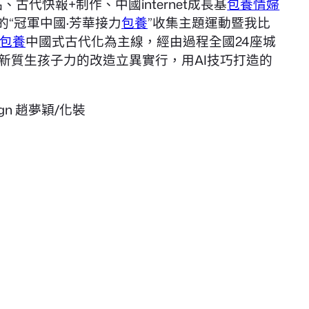
古代快報+制作、中國internet成長基
包養情婦
的“冠軍中國·芳華接力
包養
”收集主題運動暨我比
包養
中國式古代化為主線，經由過程全國24座城
新質生孩子力的改造立異實行，用AI技巧打造的
gn 趙夢穎/化裝