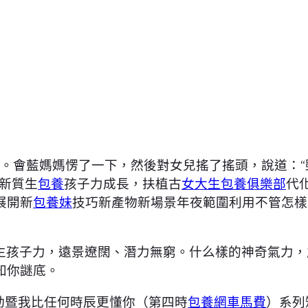
京舉辦。會藍媽媽愣了一下，然後對女兒搖了搖頭，說道：
新質生
包養
孩子力成長，扶植古
女大生包養俱樂部
代
展開新
包養妹
技巧新產物新場景年夜範圍利用不管怎樣
生孩子力，遠景遼闊、潛力無窮。什么樣的神奇氣力，
知你謎底。
題運動暨我比任何時辰更懂你（第四時
包養網車馬費
）系列