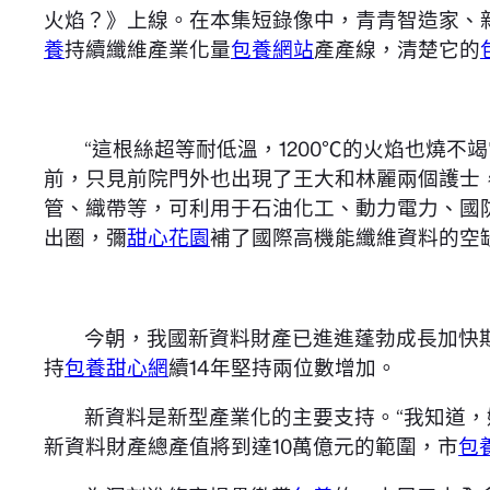
火焰？》上線。在本集短錄像中，青青智造家、
養
持續纖維產業化量
包養網站
產產線，清楚它的
“這根絲超等耐低溫，1200℃的火焰也燒不
前，只見前院門外也出現了王大和林麗兩個護士
管、織帶等，可利用于石油化工、動力電力、國
出圈，彌
甜心花園
補了國際高機能纖維資料的空
今朝，我國新資料財產已進進蓬勃成長加快期。
持
包養甜心網
續14年堅持兩位數增加。
新資料是新型產業化的主要支持。“我知道
新資料財產總產值將到達10萬億元的範圍，市
包