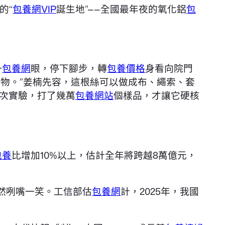
的“
包養網VIP
誕生地”——全國最年夜的氧化鋁
包
一
包養網
眼，停下腳步，轉
包養價格
身看向院門
物。”姜楠先容，這根絲可以做成布、繩索、套
數次實驗，打了幾萬
包養網站
個樣品，才讓它硬核
包養
比增加10%以上，估計全年將跨越8萬億元，
然咧嘴一笑。工信部估
包養網
計，2025年，我國