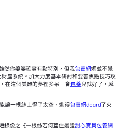
“雖然你婆婆確實有點特別，但我
包養網
媽並不覺
化財產系統。加大力度基本研討和要害焦點技巧攻
，在這個美麗的夢裡多呆一會
包養
兒就好了，感
能讓一根絲上得了太空、進得
包養網dcard
了火
短錄像之《一根絲若何蓋住最強
甜心寶貝包養網