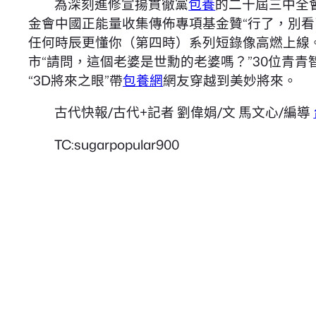
為深刻進修宣揚貫徹黨
包養
的二十屆三中全
金會中國正能量收集傳佈專項基金贊“行了，別
任何時辰更懂你（第四時）系列短錄像高燃上線
市“請問，這個老婆是世勳的老婆嗎？”30位青
“3D將來之眼”帶
包養網
網友穿越到美妙將來。
古代快報/古代+記者 劉偉娟/文 馬文心/編導
TC:sugarpopular900