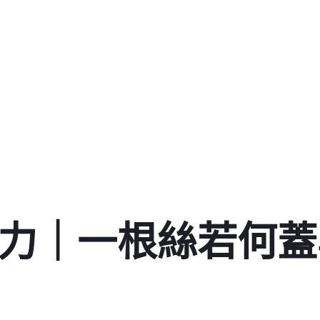
接力｜一根絲若何