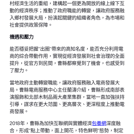
村經濟生活的重組，建構起一個更為開放的線上線下互
動的經濟秩序；推動了政府職能的轉變，讓政府服務融
入鄉村發展大局，扮演起關鍵的組織者角色，為市場和
社會提供政策保障。
機遇和壓力
能否穩妥把握“出圈”帶來的高知名度，能否充分利用電
商的綜合帶動作用，實現從經濟發展到社會治理的全面
提升，從官方到民間，曹縣都察覺到了機會，也感受到
了壓力。
當地政府主動轉變職能，讓政府服務融入電商發展大
局。曹縣電商服務中心主任蘭濤介紹，曹縣形成南部表
演服飾和北部木制品兩大產業集群，當地一直加強扶持
引導，謀求在更大范圍、更高層次、更深程度上推動電
商發展。
2018年，曹縣為加快互聯網與實體經濟
包養網
深度融
合，形成“點上帶動，面上開花，特色鮮明”態勢，制定