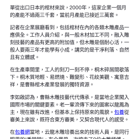
單從出口日本的棺材來說，2000年，這家企業一個月
的產能不過兩三千套，當前月產能已接近三萬套。
記者在企業展廳看到，包括棺材在內的各類木雕產品一
應俱全。工作人員介紹，與一般木材加工不同，融入雕
刻技藝的產品有更高的附加值，但木雕是個耐心活，一
般人要兩三年才能學有小成，講究的是干凈利落、自然
且有立體感。
在生產車間里，工人的刻刀一刻不停，桐木碎屑間歇落
下。桐木質地輕、易燃燒、難變形、花紋美觀、寓意吉
祥，是曹縣棺木產業發展的獨特資源。
李如啟認為，曹縣木雕技藝代代傳承，是當地企業闖入
國際市場的關鍵要素。老一輩流傳下來的圖案以龍鳳為
主，現在雖有改進，但基本上保持原來的風貌。
包養
從
審美上來說，既符合東方審美，又契合現代人的感受。
在
包養網
當地，云龍木雕培養出來的技術人員，是同行