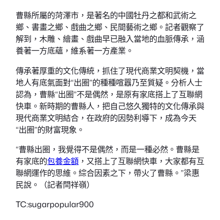
曹縣所屬的菏澤市，是著名的中國牡丹之都和武術之
鄉、書畫之鄉、戲曲之鄉、民間藝術之鄉。記者觀察了
解到，木雕、繪畫、戲曲早已融入當地的血脈傳承，涵
養著一方底蘊，維系著一方產業。
傳承著厚重的文化傳統，抓住了現代商業文明契機，當
地人有底氣面對“出圈”的種種喧囂乃至質疑。分析人士
認為，曹縣“出圈”不是偶然，是原有家底搭上了互聯網
快車。新時期的曹縣人，把自己悠久獨特的文化傳承與
現代商業文明結合，在政府的因勢利導下，成為今天
“出圈”的財富現象。
“曹縣出圈，我覺得不是偶然，而是一種必然。曹縣是
有家底的
包養金額
，又搭上了互聯網快車，大家都有互
聯網運作的思維。綜合因素之下，帶火了曹縣。”梁惠
民說。（記者閆祥嶺）
TC:sugarpopular900