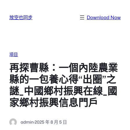
跳至主要內容
放空也同步
Download Now
項目
再探曹縣：一個內陸農業
縣的一包養心得“出圈”之
謎_中國鄉村振興在線_國
家鄉村振興信息門戶
admin
·
2025 年 8 月 5 日