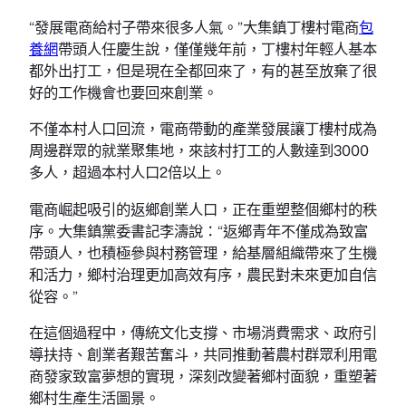
“發展電商給村子帶來很多人氣。”大集鎮丁樓村電商
包
養網
帶頭人任慶生說，僅僅幾年前，丁樓村年輕人基本
都外出打工，但是現在全都回來了，有的甚至放棄了很
好的工作機會也要回來創業。
不僅本村人口回流，電商帶動的產業發展讓丁樓村成為
周邊群眾的就業聚集地，來該村打工的人數達到3000
多人，超過本村人口2倍以上。
電商崛起吸引的返鄉創業人口，正在重塑整個鄉村的秩
序。大集鎮黨委書記李濤說：“返鄉青年不僅成為致富
帶頭人，也積極參與村務管理，給基層組織帶來了生機
和活力，鄉村治理更加高效有序，農民對未來更加自信
從容。”
在這個過程中，傳統文化支撐、市場消費需求、政府引
導扶持、創業者艱苦奮斗，共同推動著農村群眾利用電
商發家致富夢想的實現，深刻改變著鄉村面貌，重塑著
鄉村生產生活圖景。