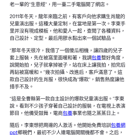
老一輩的“生意經”，用一臺二手電腦開了網店。
2011年冬天，龍年來臨之前，有客戶向他求購生肖龍的
兒童演出服。這種大量定制，在當地是第一次。李東手
里并沒有現成模板，他和愛人一起，查閱了各種資料，
自己設計、定型，最后用膠水黏出來一個試驗品。
“那年冬天很冷，我借了一個傻瓜相機，讓四歲的兒子
套上服裝，先在被窩里面暖和著，我調
包養
整好角度，
說開始拍，兒子就拿掉被子，站在床上讓我拍，拍完后
再鉆被窩暖和。”幾次拍攝、改進后，客戶滿意了。這
款自己設計的生肖服，很快成為“爆款”，銷售熱度讓他
措手不及。
“這是全曹縣第一款自主設計的爆款兒童演出服。”李東
說。看到不少孩子穿著自己設計的服裝，在電視上表演
節目，他備受鼓舞，電商
包養
事業也隨之蒸蒸日上。
隨后，李東想把周邊的人激活。他開始免費培訓
包養網
ppt
鄉親們，最初不少人連電腦開關機都不會。之后，