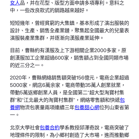
女人
品，并在花型、版型方面申請多項專利。意料之
中，一些改良款式的銷路越來越好。
短短幾年，曾經貧窮的大集鎮，基本形成了演出服裝的
設計、生產、銷售全產業鏈，聚集起全國最大的兒童表
演服裝產業集群，并逐漸向漢服產業延伸。
目前，曹縣約有漢服及上下游相關企業2000多家，原
創漢服加工企業超過600家，銷售額占到全國同類市場
的近三分之一。
2020年，曹縣網絡銷售額突破156億元，電商企業超過
5000家，網店6萬余家，電商帶動35萬人創業就業，
帶動5萬返鄉創業人員，是全國第二“超大型淘寶村集
群”和“江北最大的淘寶村集群”，網絡零售額和快遞
包
養網
物流包裹量兩項連續三年
包養甜心網
位列山東省第
一。
北京大學社會
包養合約
學系教授邱澤奇說，電商突破了
地理條件的限制，為小鄉村創造了大市場，進而推動鄉