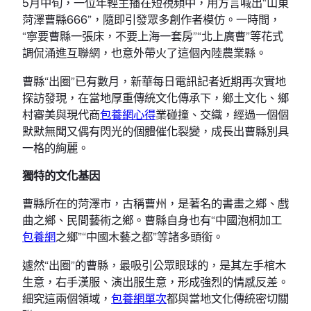
5月中旬，一位年輕主播在短視頻中，用方言喊出“山東
菏澤曹縣666”，隨即引發眾多創作者模仿。一時間，
“寧要曹縣一張床，不要上海一套房”“北上廣曹”等花式
調侃涌進互聯網，也意外帶火了這個內陸農業縣。
曹縣“出圈”已有數月，新華每日電訊記者近期再次實地
探訪發現，在當地厚重傳統文化傳承下，鄉土文化、鄉
村審美與現代商
包養網心得
業碰撞、交織，經過一個個
默默無聞又偶有閃光的個體催化裂變，成長出曹縣別具
一格的絢麗。
獨特的文化基因
曹縣所在的菏澤市，古稱曹州，是著名的書畫之鄉、戲
曲之鄉、民間藝術之鄉。曹縣自身也有“中國泡桐加工
包養網
之鄉”“中國木藝之都”等諸多頭銜。
遽然“出圈”的曹縣，最吸引公眾眼球的，是其左手棺木
生意，右手漢服、演出服生意，形成強烈的情感反差。
細究這兩個領域，
包養網單次
都與當地文化傳統密切關