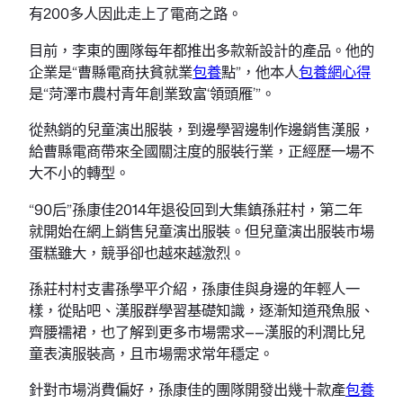
有200多人因此走上了電商之路。
目前，李東的團隊每年都推出多款新設計的產品。他的
企業是“曹縣電商扶貧就業
包養
點”，他本人
包養網心得
是“菏澤市農村青年創業致富‘領頭雁’”。
從熱銷的兒童演出服裝，到邊學習邊制作邊銷售漢服，
給曹縣電商帶來全國關注度的服裝行業，正經歷一場不
大不小的轉型。
“90后”孫康佳2014年退役回到大集鎮孫莊村，第二年
就開始在網上銷售兒童演出服裝。但兒童演出服裝市場
蛋糕雖大，競爭卻也越來越激烈。
孫莊村村支書孫學平介紹，孫康佳與身邊的年輕人一
樣，從貼吧、漢服群學習基礎知識，逐漸知道飛魚服、
齊腰襦裙，也了解到更多市場需求——漢服的利潤比兒
童表演服裝高，且市場需求常年穩定。
針對市場消費偏好，孫康佳的團隊開發出幾十款產
包養