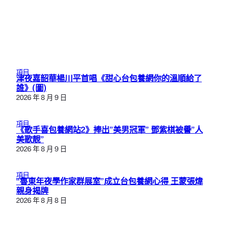
項目
津夜嘉韶華楊川平首唱《甜心台包養網你的溫順給了
誰》(圖)
2026 年 8 月 9 日
項目
《歌手喜包養網站2》捧出”美男冠軍” 鄧紫棋被譽”人
美歌靚”
2026 年 8 月 9 日
項目
“魯東年夜學作家群展室”成立台包養網心得 王蒙張煒
親身揭牌
2026 年 8 月 8 日