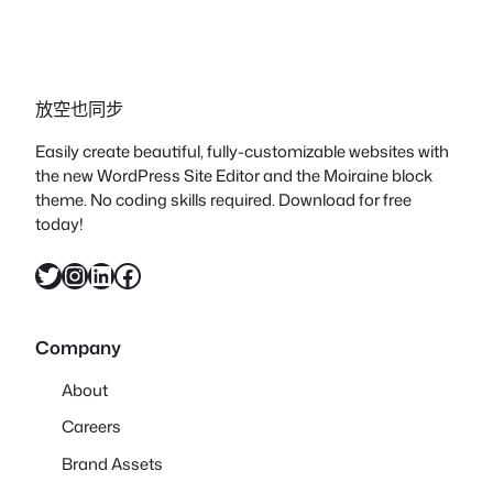
放空也同步
Easily create beautiful, fully-customizable websites with
the new WordPress Site Editor and the Moiraine block
theme. No coding skills required. Download for free
today!
X
Instagram
LinkedIn
Facebook
Company
About
Careers
Brand Assets