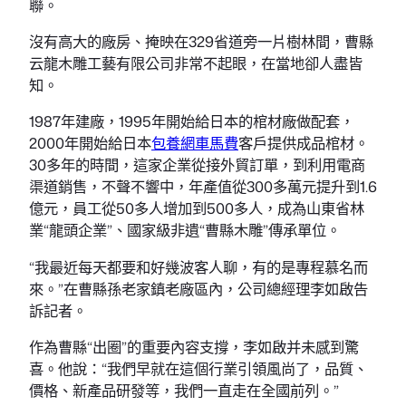
聯。
沒有高大的廠房、掩映在329省道旁一片樹林間，曹縣
云龍木雕工藝有限公司非常不起眼，在當地卻人盡皆
知。
1987年建廠，1995年開始給日本的棺材廠做配套，
2000年開始給日本
包養網車馬費
客戶提供成品棺材。
30多年的時間，這家企業從接外貿訂單，到利用電商
渠道銷售，不聲不響中，年產值從300多萬元提升到1.6
億元，員工從50多人增加到500多人，成為山東省林
業“龍頭企業”、國家級非遺“曹縣木雕”傳承單位。
“我最近每天都要和好幾波客人聊，有的是專程慕名而
來。”在曹縣孫老家鎮老廠區內，公司總經理李如啟告
訴記者。
作為曹縣“出圈”的重要內容支撐，李如啟并未感到驚
喜。他說：“我們早就在這個行業引領風尚了，品質、
價格、新產品研發等，我們一直走在全國前列。”