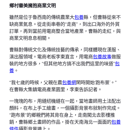
鄉村審美擁抱商業文明
雖然是位于魯西南的傳統農業大
包養
縣，但曹縣從來不
缺商業氣息。從走街串巷的“走商”，到出口海外的外貿
訂單，再到當前用電商整合當地產業，曹縣的走紅，與
商業文明息息相關。
曹縣對傳統文化及傳統技藝的傳承，同樣體現在漢服、
演出服領域。電商老板李東直言，用電商
包養故事
做服
裝的地方很多，“但其他地方搞不出我們這里的味道”
包
養
。
“我七歲的時候，父親在農
包養網
閑時開始‘跑布景’。”
在曹縣大集鎮電商產業園里，李東告訴記者。
一塊塊的布，用縫紉機縫在一起，當地畫師用土法配出
顏料，在布上手工繪畫，一個攝影背景布就制作完成。
“跑布景”的鄉親們將其背在身上，走南闖北去影樓推
銷，曹縣鄉土畫師的作品，掛在天南海北一面面的
包養
條件
攝影背景墻上。