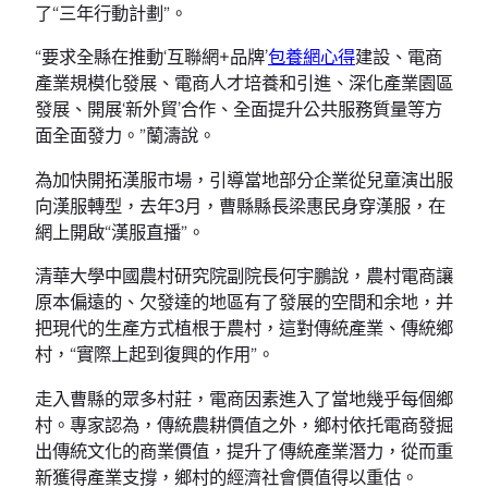
了“三年行動計劃”。
“要求全縣在推動‘互聯網+品牌’
包養網心得
建設、電商
產業規模化發展、電商人才培養和引進、深化產業園區
發展、開展‘新外貿’合作、全面提升公共服務質量等方
面全面發力。”蘭濤說。
為加快開拓漢服市場，引導當地部分企業從兒童演出服
向漢服轉型，去年3月，曹縣縣長梁惠民身穿漢服，在
網上開啟“漢服直播”。
清華大學中國農村研究院副院長何宇鵬說，農村電商讓
原本偏遠的、欠發達的地區有了發展的空間和余地，并
把現代的生產方式植根于農村，這對傳統產業、傳統鄉
村，“實際上起到復興的作用”。
走入曹縣的眾多村莊，電商因素進入了當地幾乎每個鄉
村。專家認為，傳統農耕價值之外，鄉村依托電商發掘
出傳統文化的商業價值，提升了傳統產業潛力，從而重
新獲得產業支撐，鄉村的經濟社會價值得以重估。