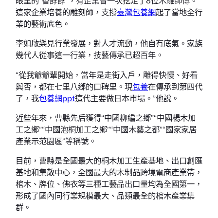
眼里的“香餑餑”，有企業曾一次挖走了8位木雕師傅。
這家企業培養的雕刻師，支撐
臺灣包養網
起了當地全行
業的藝術底色。
李如啟樂見行業發展，對人才流動，他自有底氣。家族
幾代人從事這一行業，技藝傳承已超百年。
“從我爺爺輩開始，當年是走街入戶，雕得快慢、好看
與否，都在七里八鄉的口碑里。現
包養
在傳承到第四代
了，我
包養網ppt
這代主要做日本市場。”他說。
近些年來，曹縣先后獲得“中國柳編之鄉”“中國楊木加
工之鄉”“中國泡桐加工之鄉”“中國木藝之都”“國家家居
產業示范園區”等稱號。
目前，曹縣是全國最大的桐木加工生產基地、出口創匯
基地和集散中心，全國最大的木制品跨境電商產業帶，
棺木、牌位、佛衣等三種工藝品出口量均為全國第一，
形成了國內同行業規模最大、品類最全的棺木產業集
群。