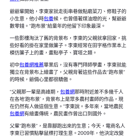
爺爺輩開始，李東家就走街串巷做點磨菜刀、修鞋子的
小生意，他小時
包養
候，也曾借著煤油燈的光，幫爺爺
數零錢。“跑布景”給童年的他留下印象最深。
一些影樓淘汰了舊的背景布，李東的父親就拿回家，挑
些好看的掛在家里做簾子。李東經常在田字格作業本上
模仿簾子上的畫，畫點亭子、寶塔之類。
初中
包養網推薦
畢業后，沒有專門拜師學畫，李東就能
獨立在背景布上繪畫了，父親背著這些作品去“跑布景”
的時候，爺倆心里都很驕傲。
“父親那一輩是高峰期，
包養網
那時附近差不多幾千人
在各地‘跑布景’，背景布上是眾多農村畫師的作品，現
在仍然有人做這個生意。”李東說。多年來，當地農民
包養網
有繪畫傳統，農民畫作曾出口到國外。
父輩“跑布景”，是靠腳跑出來的生意；今天，電商名人
李東已習慣點擊鼠標打理生意。2009年，他決定改變