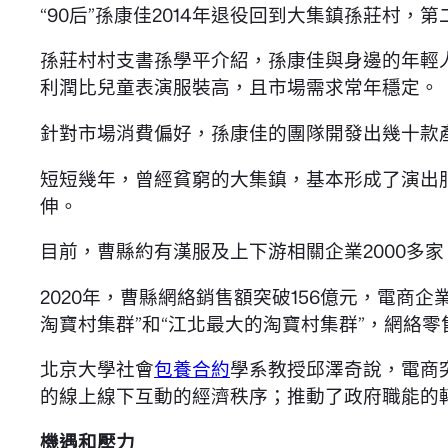
“90后”孫康佳2014年退役回到大集鎮孫莊
孫莊村村支書孫學平介紹，孫康佳與身邊的年輕
利潤比兒童表演服裝高，且市場需求常年穩定。
針對市場消費偏好，孫康佳的團隊開發出幾十款
短短幾年，曾經貧窮的大集鎮，基本形成了演出
伸。
目前，曹縣約有漢服及上下游相關企業2000多
2020年，曹縣網絡銷售額突破156億元，電商
淘寶村集群”和“江北最大的淘寶村集群”，網絡零
北京大學社會
包養合約
學系教授邱澤奇說，電商
的線上線下互動的經濟秩序；推動了政府職能的
機遇和壓力