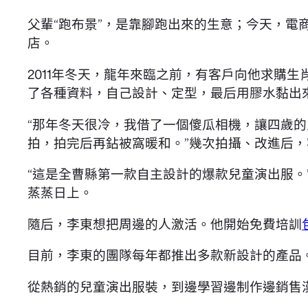
父輩“跑布景”，是靠腳跑出來的生意；今天，電
店。
2011年冬天，龍年來臨之前，有客戶向他求購
了各種資料，自己設計、定型，最后用膠水黏出
“那年冬天很冷，我借了一個傻瓜相機，讓四歲
拍，拍完后再鉆被窩暖和。”幾次拍攝、改進后，
“這是全曹縣第一款自主設計的爆款兒童演出服
蒸蒸日上。
隨后，李東想把周邊的人激活。他開始免費培訓
目前，李東的團隊每年都推出多款新設計的產品
從熱銷的兒童演出服裝，到邊學習邊制作邊銷售