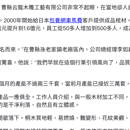
，曹縣云龍木雕工藝有限公司非常不起眼，在當地卻人
，2000年開始給日本
包養網車馬費
客戶提供成品棺材
元提升到1.6億元，員工從50多人增加到500多人，成
名而來。”在曹縣孫老家鎮老廠區內，公司總經理李如
到驚喜。他說：“我們早就在這個行業引領風尚了，品
一個月的產能不過兩三千套，當前月產能已接近三萬套
產品一應俱全。工作人員介紹，與一般木材加工不同，
的是干凈利落、自然且有立體感。
間歇落下。桐木質地輕、易燃燒、難變形、花紋美觀、