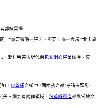
記者郭緒雷攝
間，“寧要曹縣一張床，不要上海一套房”“北上廣
化、鄉村審美與現代商
包養網心得
業碰撞、交
桐加工
包養網
之鄉”“中國木藝之都”等諸多頭銜。
反差。細究這兩個領域，
包養網單次
都與當地文