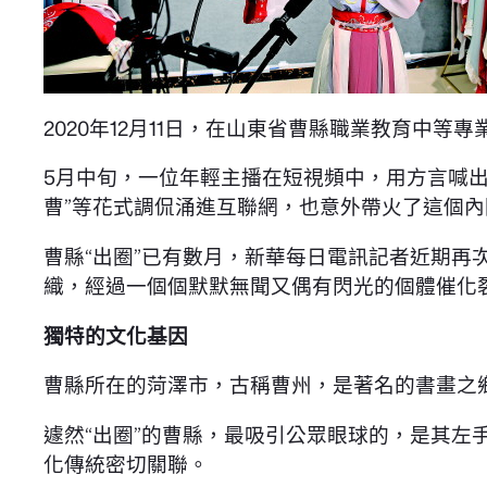
2020年12月11日，在山東省曹縣職業教育中
5月中旬，一位年輕主播在短視頻中，用方言喊出“
曹”等花式調侃涌進互聯網，也意外帶火了這個
曹縣“出圈”已有數月，新華每日電訊記者近期
織，經過一個個默默無聞又偶有閃光的個體催化
獨特的文化基因
曹縣所在的菏澤市，古稱曹州，是著名的書畫之
遽然“出圈”的曹縣，最吸引公眾眼球的，是其
化傳統密切關聯。