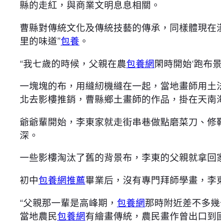
縣的走紅，與商業文明息息相關。
曹縣對傳統文化及傳統技藝的傳承，同樣體現在
里的味道”
包養
。
“我七歲的時候，父親在農
包養網
閑時開始‘跑布
一塊塊的布，用縫紉機縫在一起，當地畫師用土
北去影樓推銷，曹縣鄉土畫師的作品，掛在天南
爺爺輩開始，李東家就走街串巷做點磨菜刀、修
深。
一些影樓淘汰了舊的背景布，李東的父親就拿回
初中
包養網推薦
畢業后，沒有專門拜師學畫，李
“父親那一輩是高峰期，
包養網
那時附近差不多幾
當地農民
包養網
有繪畫傳統，農民畫作曾出口到