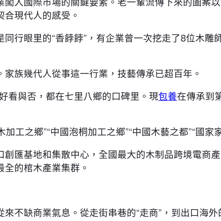
業闖入國際市場的關鍵要素。老一輩流傳下來的圖案以
契合現代人的感受。
是同行眼里的“香餑餑”，有企業曾一次挖走了8位木雕
。家族幾代人從事這一行業，技藝傳承已超百年。
、好看與否，都在七里八鄉的口碑里。現
包養
在傳承到
木加工之鄉”“中國泡桐加工之鄉”“中國木藝之都”“國家
口創匯基地和集散中心，全國最大的木制品跨境電商產
最全的棺木產業集群。
從來不缺商業氣息。從走街串巷的“走商”，到出口海