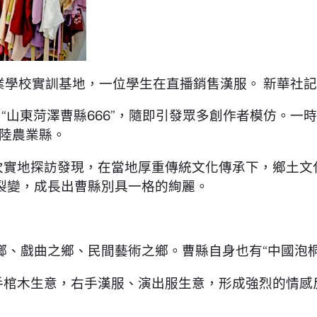
等專業學校實訓基地，一位學生在直播銷售漢服。 新華社
山東菏澤曹縣666”，隨即引發眾多創作者模仿。一時
內陸農業縣。
再次實地探訪發現，在當地厚重傳統文化傳承下，鄉土文
裂變，成長出曹縣別具一格的絢麗。
鄉、戲曲之鄉、民間藝術之鄉。曹縣自身也有“中國泡
左手棺木生意，右手漢服、演出服生意，形成強烈的情感