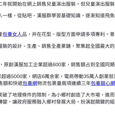
村，第二年就開始在網上銷售兒童演出服裝。但兒童演出
人一樣，從貼吧、漢服群學習基礎知識，逐漸知道飛魚
產
包養女人
品，并在花型、版型方面申請多項專利。意
服裝的設計、生產、銷售全產業鏈，聚集起全國最大的
家，原創漢服加工企業超過600家，銷售額占到全國同
企業超過5000家，網店6萬余家，電商帶動35萬人創業
售額和快遞
包養網
物流包裹量兩項連續三年
包養甜心
突破了地理條件的限制，為小鄉村創造了大市場，進而
轉變，讓政府服務融入鄉村發展大局，扮演起關鍵的組