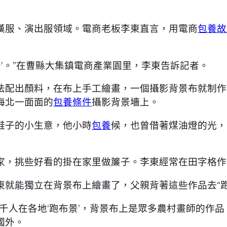
漢服、演出服領域。電商老板李東直言，用電商
包養故
景’。”在曹縣大集鎮電商產業園里，李東告訴記者。
法配出顏料，在布上手工繪畫，一個攝影背景布就制作
海北一面面的
包養條件
攝影背景墻上。
鞋子的小生意，他小時
包養
候，也曾借著煤油燈的光，
家，挑些好看的掛在家里做簾子。李東經常在田字格作
東就能獨立在背景布上繪畫了，父親背著這些作品去“
千人在各地‘跑布景’，背景布上是眾多農村畫師的作品
國外。