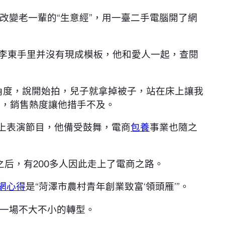
定改變老一輩的“生意經”，用一臺二手電腦開了網
。李東手里并沒有現成模板，他和愛人一起，查閱
角度，說開始拍，兒子就拿掉被子，站在床上讓我
”，銷售熱度讓他措手不及。
上表演節目，他備受鼓舞，電商
包養
事業也隨之
后，有200多人因此走上了電商之路。
網心得
是“菏澤市農村青年創業致富‘領頭雁’”。
一場不大不小的轉型。