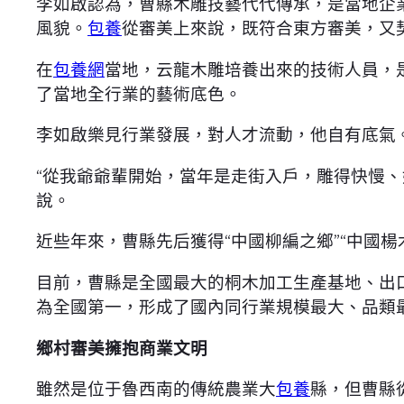
李如啟認為，曹縣木雕技藝代代傳承，是當地企
風貌。
包養
從審美上來說，既符合東方審美，又
在
包養網
當地，云龍木雕培養出來的技術人員，
了當地全行業的藝術底色。
李如啟樂見行業發展，對人才流動，他自有底氣
“從我爺爺輩開始，當年是走街入戶，雕得快慢
說。
近些年來，曹縣先后獲得“中國柳編之鄉”“中國楊
目前，曹縣是全國最大的桐木加工生產基地、出
為全國第一，形成了國內同行業規模最大、品類
鄉村審美擁抱商業文明
雖然是位于魯西南的傳統農業大
包養
縣，但曹縣