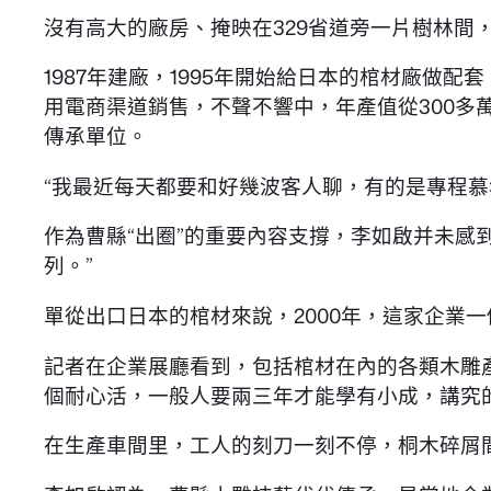
沒有高大的廠房、掩映在329省道旁一片樹林間
1987年建廠，1995年開始給日本的棺材廠做配套
用電商渠道銷售，不聲不響中，年產值從300多萬
傳承單位。
“我最近每天都要和好幾波客人聊，有的是專程慕
作為曹縣“出圈”的重要內容支撐，李如啟并未感
列。”
單從出口日本的棺材來說，2000年，這家企業
記者在企業展廳看到，包括棺材在內的各類木雕
個耐心活，一般人要兩三年才能學有小成，講究
在生產車間里，工人的刻刀一刻不停，桐木碎屑