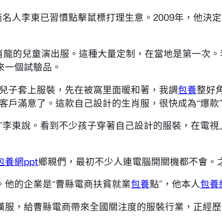
商名人李東已習慣點擊鼠標打理生意。2009年，他決
生肖龍的兒童演出服。這種大量定制，在當地是第一次
來一個試驗品。
的兒子套上服裝，先在被窩里面暖和著，我調
包養
整好
客戶滿意了。這款自己設計的生肖服，很快成為“爆款
。”李東說。看到不少孩子穿著自己設計的服裝，在電視
包養網ppt
鄉親們，最初不少人連電腦開關機都不會。之
。他的企業是“曹縣電商扶貧就業
包養
點”，他本人
包養
漢服，給曹縣電商帶來全國關注度的服裝行業，正經歷