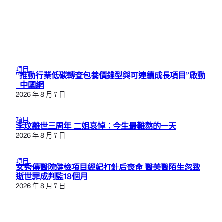
項目
“推動行業低碳轉查包養價錢型與可連續成長項目”啟動
_中國網
2026 年 8 月 7 日
項目
李玟離世三周年 二姐哀悼：今生最難熬的一天
2026 年 8 月 7 日
項目
女秀傳醫院健檢項目經紀打針后喪命 醫美醫陌生忽致
逝世罪成判監18個月
2026 年 8 月 7 日