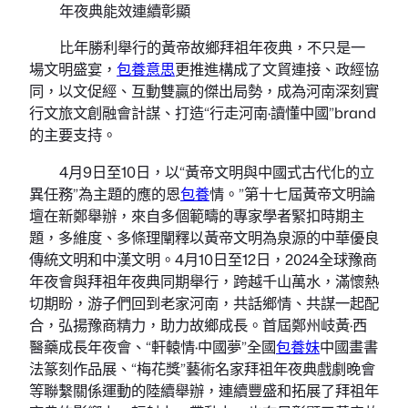
年夜典能效連續彰顯
比年勝利舉行的黃帝故鄉拜祖年夜典，不只是一
場文明盛宴，
包養意思
更推進構成了文貿連接、政經協
同，以文促經、互動雙贏的傑出局勢，成為河南深刻實
行文旅文創融會計謀、打造“行走河南·讀懂中國”brand
的主要支持。
4月9日至10日，以“黃帝文明與中國式古代化的立
異任務”為主題的應的恩
包養
情。”第十七屆黃帝文明論
壇在新鄭舉辦，來自多個範疇的專家學者緊扣時期主
題，多維度、多條理闡釋以黃帝文明為泉源的中華優良
傳統文明和中漢文明。4月10日至12日，2024全球豫商
年夜會與拜祖年夜典同期舉行，跨越千山萬水，滿懷熱
切期盼，游子們回到老家河南，共話鄉情、共謀一起配
合，弘揚豫商精力，助力故鄉成長。首屆鄭州岐黃·西
醫藥成長年夜會、“軒轅情·中國夢”全國
包養妹
中國畫書
法篆刻作品展、“梅花獎”藝術名家拜祖年夜典戲劇晚會
等聯繫關係運動的陸續舉辦，連續豐盛和拓展了拜祖年