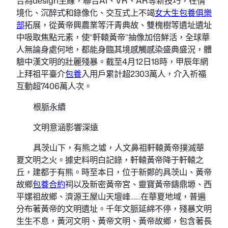
合為design主線，聯合AI、VR、AR等新技巧，在情
境化、沉醉式和錄像化、交互式上不竭
女大生包養俱樂
部
拓展，從黃帝興農業等汗青典故、雙槐樹等遺址遺址
中吸取焦點元素，使“軒轅黃帝”抽像加倍鮮活，全球華
人無論身處何地，都能身臨其境感觸感染盛典盛況，體
驗中漢文明的壯麗殘暴。截至4月12日18時，甲辰年網
上拜祖平臺介
包養
入用戶累計超2303萬人，介入祈福
互動超7406萬人次。
根脈永續
文明意涵影響深遠
具茨山下，有熊之墟，人文鼻祖軒轅黃帝撲滅華
夏文明之火。據史料明白記錄，軒轅黃帝降于軒轅之
丘，建都于有熊。時至本日，位于新鄭的具茨山、黃帝
故鄉
包養合約
祠以及新密黃帝宮、靈寶黃帝鑄鼎塬、西
平嫘祖故鄉、濟源王屋山天壇峰……在華夏地域，普遍
分布著黃帝的文明遺址。千年文脈延綿不停，殘暴文明
生生不息，黃河文明、黃帝文明、黃帝故鄉，包含著長