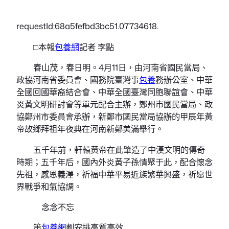
requestId:68a5fefbd3bc51.07734618.
□本報
包養網
記者 李點
春山茂，春日明。4月11日，由河南省國民當局、
政協河南省委員會、國務院臺灣事
包養
務辦公室、中華
全國回國華裔結合會、中華全國臺灣同胞聯誼會、中華
炎黃文明研討會等單元配合主辦，鄭州市國民當局、政
協鄭州市委員會承辦，新鄭市國民當局協辦的甲辰年黃
帝故鄉拜祖年夜典在河南新鄭美滿舉行。
五千年前，軒轅黃帝在此肇造了中漢文明的傳奇
時期；五千年后，國內外炎黃子孫情聚于此，配合懷念
先祖，感恩義澤，祈福中華平易近族繁華興盛，祈愿世
界戰爭和氣協調。
念念不忘
策
包養網
劃安排高質高效