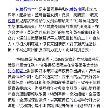
包養行情
本年是中華國民共和
包養故事
國成立75
周年，起身後，藍母看著女婿，微微一笑問道：“我家
包養
花兒應該不會給你女婿添麻煩吧？”也是黃河道域
生態維護和高東西的品質成長國度計謀實行5周年。在
六合之中、黃河之畔勝利舉行的甲辰年黃帝故鄉拜祖年
夜典，深刻貫徹落練習近平文明思惟和黨的二十年夜精
力，厚植文明底蘊，修養家國情懷，對于凝集強國扶
植、平易近族回復強盛精力氣力，更具特別意義。
“把每屆當‘首屆’來辦，以高度當真的立場和義務認
識做好籌備任務。”省委書記樓陽生在省委常委會會議
甜心花園
上對籌備好本年拜祖年夜典作出請求，誇大要
做實做細計劃、迷信公道設定，高東西的品質做好各項
準備任務，確保拜祖年夜典順遂美滿舉行。省長王凱對
落實省委請求，辦妥拜祖年夜典高度器重，提出對拜祖
年夜典運動要報以敬畏，特別準備、高效組織，全要素
梳理、全流程練習訓練，以高度擔任的立場舉行好此次
運動。從和諧引導小組會議到現場調研、彩排點評，省