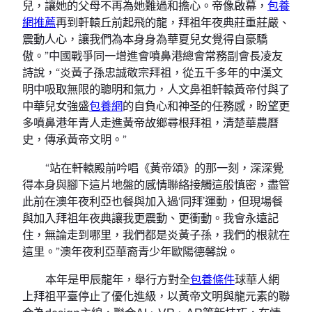
兒，讓她的父母不再為她難過和擔心。帝像啟幕，
包養
網推薦
再到軒轅丘前起飛的龍，拜祖年夜典莊重莊嚴、
震動人心，讓我們為本身身為華夏兒女覺得自豪驕
傲。”中國戰爭同一增進會噴鼻港總會常務副會長凌友
詩說，“炎黃子孫忠誠敬宗拜祖，從五千多年的中漢文
明中吸取無限的聰明和氣力，人文鼻祖軒轅黃帝付與了
中華兒女強盛
包養網
的自負心和神圣的任務感，盼望更
多噴鼻港年青人走進黃帝故鄉尋根拜祖，清楚華農曆
史，傳承黃帝文明。”
“站在軒轅殿前吟唱《黃帝頌》的那一刻，深深覺
得本身與腳下這片地盤的感情聯絡接觸這般慎密，盡管
此前在澳年夜利亞也餐與加入過‘同拜’運動，但現場餐
與加入拜祖年夜典讓我更震動、更衝動。我會永遠記
住，無論走到哪里，我們都是炎黃子孫，我們的根就在
這里。”澳年夜利亞華裔青少年歐陽德馨說。
本年是甲辰龍年，舉行方對全
包養條件
球華人網
上拜祖平臺停止了優化進級，以黃帝文明與龍元素的聯