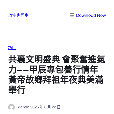
跳至主要內容
放空也同步
Download Now
項目
共襄文明盛典 會聚奮進氣
力——甲辰專包養行情年
黃帝故鄉拜祖年夜典美滿
舉行
admin
·
2025 年 8 月 22 日