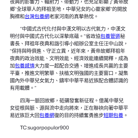
夜典的影響力、輻射力、帶動力，也充足彰顯了黃帝故
鄉“全球華人的拜祖圣地，中華兒女的心靈家鄉”的開放
胸襟和
台灣包養網
老家河南的真摯熱忱。
“中國式古代化付與中漢文明以古代氣力，中漢文
明付與中國式古代化以深摯底蘊。”省政協
包養管道
秘
書長、拜祖年夜典和諧引導小組辦公室主任汪中山說，
“保持與時俱進、守正立異，近年來，黃帝故鄉拜祖年
夜典的政治效能、文明效能、經濟效能連續開釋，成為
加
包養感情
大力度一起配合交通、增進成長共贏的主要
平臺，推進文明繁華、扶植文明強國的主要窗口，凝集
國內外中華兒女氣力、鑄牢中華平易近族配合體認識的
有用載體。”
四海一脈回故鄉，砥礪發奮新征程。億萬中華兒
女從根與脈、源與流中走向將來，正在聯袂向著中華平
易近族巨大回
包養網
復的目的持續奮勇進步
短期包養
。
TC:sugarpopular900