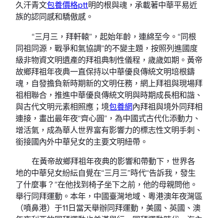
久汗青文
包養價格ptt
明的根與魂，承載著中華平易近
族的認同感和驕傲感。
“三月三，拜軒轅”，起始年齡，連綿至今。“同根
同祖同源，戰爭和氣協調”的不變主題，按照列進國度
級非物資文明遺產的拜祖典制性儀程，歲歲如期。黃帝
故鄉拜祖年夜典一直保持以中華優良傳統文明培根鑄
魂，自發擔負新時期新的文明任務，網上拜祖與現場拜
祖相聯合，推進中華優良傳統文明與時期成長相和諧、
與古代文明元素相照應；境
包養網
內拜祖與境外同拜相
連接，畫出最年夜“齊心圓”，為中國式古代化添動力、
增活氣，成為華人世界富有影響力的標志性文明手刺、
銜接國內外中華兒女的主要文明紐帶。
在黃帝故鄉拜祖年夜典的影響和帶動下，世界各
地的中華兒女紛紜自覺在“三月三”時代“告訴我，發生
了什麼事？”在他找到椅子坐下之前，他的母親問他。
舉行同拜運動。本年，中國臺灣地域、粵港澳年夜灣區
（噴鼻港）于11日當天舉辦同拜運動，美國、英國、澳