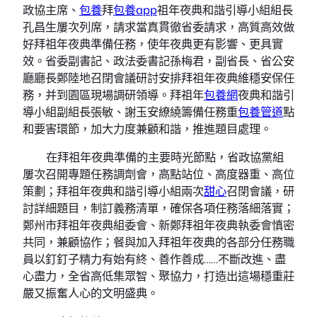
政協主席、
包養
拜
包養app
祖年夜典和諧引導小組組長
孔昌生屢次列席，請求當真貫徹省委請求，高質高效做
好拜祖年夜典準備任務，使年夜典更有影響、更具實
效。省委副書記、政法委書記孫梅君，副省長、省公安
廳廳長鄭陸地召閉會議研討安排拜祖年夜典維穩安保任
務，并到園區現場調研領導。拜祖年
包養網
夜典和諧引
導小組副組長張敏、謝玉安繚繞籌備任務重
包養管道
點
和要害環節，加大力度兼顧和諧，推進題目處理。
在拜祖年夜典準備的主要時光節點，省政協黨組
屢次召開專題任務調劑會，高點站位、高度器重、高位
策劃；拜祖年夜典和諧引導小組兩次
甜心
召閉會議，研
討詳細題目，制訂義務清單，確保各項任務落細落實；
鄭州市拜祖年夜典組委會、新鄭拜祖年夜典執委會慎密
共同，兼顧協作；餐與加入拜祖年夜典的各部分任務職
員以釘釘子精力有始有終、善作善成……不斷改進、盡
心盡力，全省高低集眾智、聚協力，打造出這場穩重莊
嚴又振奮人心的文明盛典。