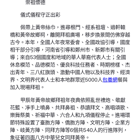
崇祖懷德
儀式儀程守正出彩
佩帶上黃帝絲巾，進尋根門、經系祖壇、過軒轅
橋和黃帝故鄉祠，離開拜祖廣場，移步換景間仿佛穿越
古今。本年，全國人年夜常委會、全國政協引導，國度
相干部分引導，河南省引導和鄭州市、新鄭市有關引
導；來自53個國度和地域的華人華裔代表人士；全國
休息模范、品德模范、優良科技任務者、時期榜樣、杰
出青年、三八紅旗頭、激動中國人物以及科技界、經濟
界、文明界代表人士和本地群眾近5000人
包養網
餐與
加入現場拜祖。
甲辰年黃帝故鄉拜祖年夜典依照亂世禮炮、敬獻
花籃、凈手上噴鼻、共拜鼻祖、恭讀拜文、高唱頌歌、
樂舞祭奠、祈福中華、六合人和九項儀程停止。進場環
節特殊設置了臺胞方陣、僑胞方陣、文明方陣、企業方
陣、岐黃方陣、同拜方陣等6個共540人的行進隊列，
象征著四面八方中華兒女同拜黃帝。