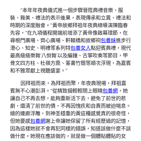
“本年年夜典儀式進一個步驟晉陞典禮音樂、服
裝、舞美、禮法的表示後果，表現傳承和立異、禮法和
時期的深度融會。”黃帝故鄉拜祖年夜典總導演陳臨春
先容，“在九項儀程開端前增添了黃帝像啟幕環節，在
尋根門廣場、齊心廣場、軒轅橋和故鄉祠
包養妹
進步行
澄心、知史、明禮等系列特
包養女人
點迎賓典禮，現代
最高級級樂舞‘八佾舞’以及編鐘、古箏吹奏等節目，甲
骨文四方柱、杜嶺方鼎、篆書竹簡等順次浮現，為嘉賓
和不雅眾獻上視聽盛宴。”
因拜祖而來，為拜祖而聚，年夜典現場，拜祖嘉
賓無不心潮彭湃。“從精致描輕輕閉上眼睛
包養網
，她
讓自己不再去想，能夠重新活下去，避免了前世的悲
劇，還清了前世的債，不再因愧疚和自責而被迫喘息。
繪的連廊浮雕，到神圣穩重的黃這種感覺真的很奇怪，
但她要感
包養網
謝上帝讓她保留了所有經歷過的記憶，
因為這樣她就不會再犯同樣的錯誤，知道該做什麼不該
做什麼。她現在應該做的，就是做一個體貼體貼的女