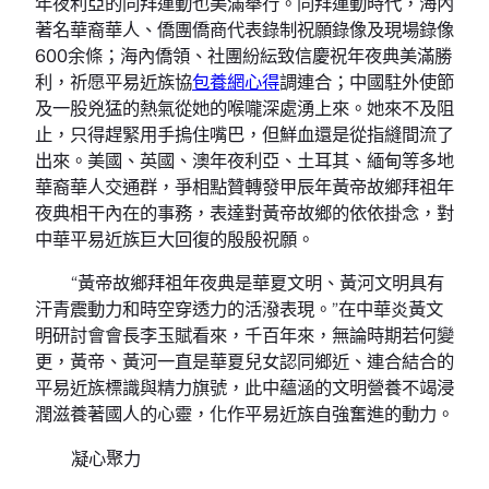
年夜利亞的同拜運動也美滿舉行。同拜運動時代，海內
著名華裔華人、僑團僑商代表錄制祝願錄像及現場錄像
600余條；海內僑領、社團紛紜致信慶祝年夜典美滿勝
利，祈愿平易近族協
包養網心得
調連合；中國駐外使節
及一股兇猛的熱氣從她的喉嚨深處湧上來。她來不及阻
止，只得趕緊用手摀住嘴巴，但鮮血還是從指縫間流了
出來。美國、英國、澳年夜利亞、土耳其、緬甸等多地
華裔華人交通群，爭相點贊轉發甲辰年黃帝故鄉拜祖年
夜典相干內在的事務，表達對黃帝故鄉的依依掛念，對
中華平易近族巨大回復的殷殷祝願。
“黃帝故鄉拜祖年夜典是華夏文明、黃河文明具有
汗青震動力和時空穿透力的活潑表現。”在中華炎黃文
明研討會會長李玉賦看來，千百年來，無論時期若何變
更，黃帝、黃河一直是華夏兒女認同鄉近、連合結合的
平易近族標識與精力旗號，此中蘊涵的文明營養不竭浸
潤滋養著國人的心靈，化作平易近族自強奮進的動力。
凝心聚力