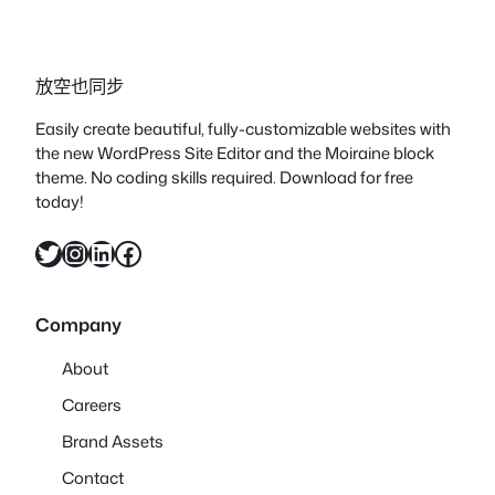
放空也同步
Easily create beautiful, fully-customizable websites with
the new WordPress Site Editor and the Moiraine block
theme. No coding skills required. Download for free
today!
X
Instagram
LinkedIn
Facebook
Company
About
Careers
Brand Assets
Contact