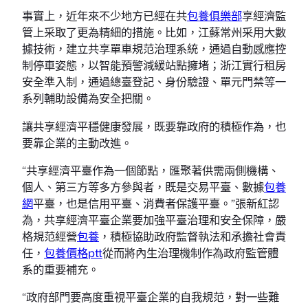
事實上，近年來不少地方已經在共
包養俱樂部
享經濟監
管上采取了更為精細的措施。比如，江蘇常州采用大數
據技術，建立共享單車規范治理系統，通過自動感應控
制停車姿態，以智能預警減緩站點擁堵；浙江實行租房
安全準入制，通過總臺登記、身份驗證、單元門禁等一
系列輔助設備為安全把關。
讓共享經濟平穩健康發展，既要靠政府的積極作為，也
要靠企業的主動改進。
“共享經濟平臺作為一個節點，匯聚著供需兩側機構、
個人、第三方等多方參與者，既是交易平臺、數據
包養
網
平臺，也是信用平臺、消費者保護平臺。”張新紅認
為，共享經濟平臺企業要加強平臺治理和安全保障，嚴
格規范經營
包養
，積極協助政府監督執法和承擔社會責
任，
包養價格ptt
從而將內生治理機制作為政府監管體
系的重要補充。
“政府部門要高度重視平臺企業的自我規范，對一些難