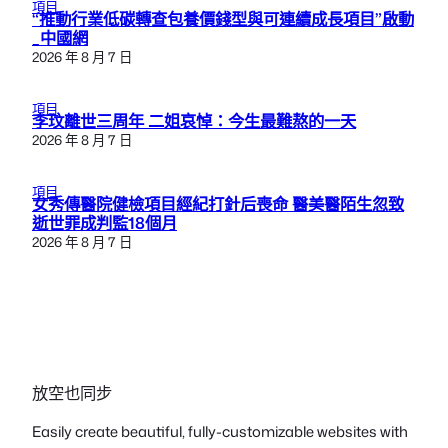
項目
“推動行業低碳轉查包養價錢型與可連續成長項目”啟動
_中國網
2026 年 8 月 7 日
項目
李玟離世三周年 二姐哀悼：今生最難熬的一天
2026 年 8 月 7 日
項目
女秀傳醫院健檢項目經紀打針后喪命 醫美醫陌生忽致
逝世罪成判監18個月
2026 年 8 月 7 日
放空也同步
Easily create beautiful, fully-customizable websites with