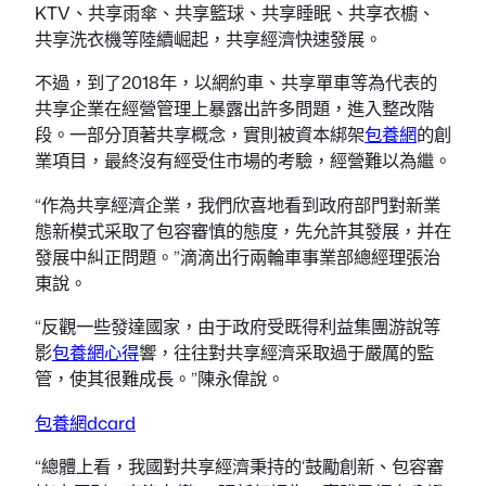
KTV、共享雨傘、共享籃球、共享睡眠、共享衣櫥、
共享洗衣機等陸續崛起，共享經濟快速發展。
不過，到了2018年，以網約車、共享單車等為代表的
共享企業在經營管理上暴露出許多問題，進入整改階
段。一部分頂著共享概念，實則被資本綁架
包養網
的創
業項目，最終沒有經受住市場的考驗，經營難以為繼。
“作為共享經濟企業，我們欣喜地看到政府部門對新業
態新模式采取了包容審慎的態度，先允許其發展，并在
發展中糾正問題。”滴滴出行兩輪車事業部總經理張治
東說。
“反觀一些發達國家，由于政府受既得利益集團游說等
影
包養網心得
響，往往對共享經濟采取過于嚴厲的監
管，使其很難成長。”陳永偉說。
包養網dcard
“總體上看，我國對共享經濟秉持的‘鼓勵創新、包容審