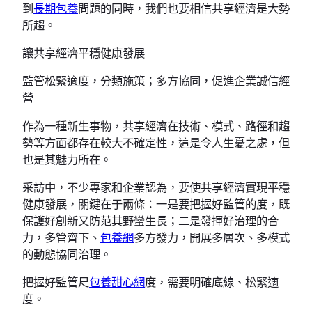
到
長期包養
問題的同時，我們也要相信共享經濟是大勢
所趨。
讓共享經濟平穩健康發展
監管松緊適度，分類施策；多方協同，促進企業誠信經
營
作為一種新生事物，共享經濟在技術、模式、路徑和趨
勢等方面都存在較大不確定性，這是令人生憂之處，但
也是其魅力所在。
采訪中，不少專家和企業認為，要使共享經濟實現平穩
健康發展，關鍵在于兩條：一是要把握好監管的度，既
保護好創新又防范其野蠻生長；二是發揮好治理的合
力，多管齊下、
包養網
多方發力，開展多層次、多模式
的動態協同治理。
把握好監管尺
包養甜心網
度，需要明確底線、松緊適
度。