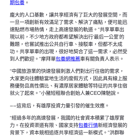
期包養
。
龐大的人口基數，讓共享經濟有了巨大的發展空間，而
一旦一項創新有效滿足了需求、解決了痛點，便可能迅
速點燃市場熱情，走上高速發展的軌道。“共享單車出
現以前，不少地方政府都希望解決出行‘最后一公里’的
難題，也嘗試推出公共自行車、接駁車，但都不太成
功。共享單車的出現，很好地契合了這一需求，必然受
到人們歡迎。”摩拜單
包養網推薦
車有關負責人表示。
“中國旅游業的快速發展刺激人們對出行住宿的需求，
大家更向往體驗當地生活的度假方式，因此具有線上服
務優勢且高性價比、有濃厚居家體驗等特征的共享住宿
就火了起來。”小豬短租聯合創始人兼CEO陳馳說。
——這背后，有雄厚投資力量引發的催生效應。
“經過多年的高速發展，我國的社會資本積累了雄厚實
力。在投資渠道有限、國家支持
包養行情
新經濟發展的
背景下，資本競相追逐共享經濟這一新模式。”洪群聯