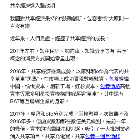
共享經濟進入整改期
我國對共享經濟秉持的“鼓勵創新、包容審慎”大原則一
直沒有變
幾年來，人們見證、經歷了共享經濟的成長。
2011年左右，短租民宿、網約車、知識分享等有“共享”
概念的消費方式開始零星出現。
2016年，共享經濟逐漸成勢。以摩拜和ofo為代表的共
享單車“黑馬”，在市場上成功實現數輪融資。
包養
經緯
中國、愉悅資本、創新工場、紅杉資本、
包養價格
高瓴
資本等眾多明星投資機構開始逐夢“單車”，其中還有
BAT等互聯網企業的身影。
2017年，摩拜和ofo分別完成了兩輪融資，次數雖不及
2016年多，但融資數額都在數億美元級別，是前一年
的幾倍。資本的持續關注和追逐，吸引了一大批創業者
涌入共享項目。共享充電寶、共享
包養一個月價錢