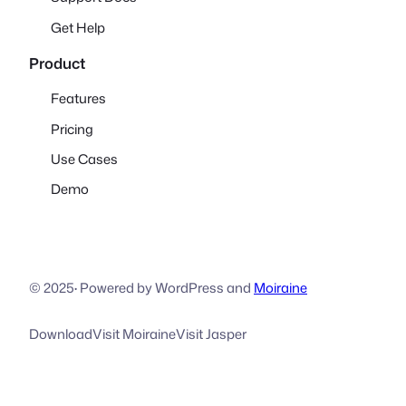
Get Help
Product
Features
Pricing
Use Cases
Demo
© 2025
·
Powered by WordPress and
Moiraine
Download
Visit Moiraine
Visit Jasper