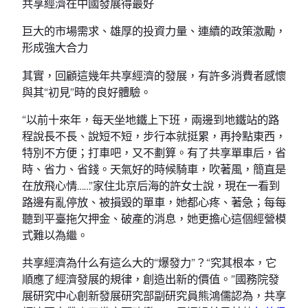
共享經濟在中國發展得最好
巨大的市場需求、雄厚的投資力量、連續的政策激勵，
形成強大合力
其實，回顧這幾年共享經濟的發展，有許多消費者感懷
與其“初見”時的良好體驗。
“以前十來年，每天坐地鐵上下班，兩邊到地鐵站的路
程說長不長、說短不短，步行本就挺累，再拎點東西，
特別不方便；打車吧，又不劃算。有了共享單車后，省
時、省力、省錢。天氣好的時候騎車，吹著風，簡直是
在放飛心情……”家住北京后海的許女士說，現在一看到
路邊有亂停放、被損毀的單車，她都心疼、著急；每每
聽到平臺拖欠押金、破產的消息，她更擔心這個經營模
式難以為繼。
共享經濟為什么有這么大的“爆發力”？“究其根本，它
順應了經濟發展的規律，創造出新的價值。”國務院發
展研究中心創新發展研究部副研究員熊鴻儒認為，共享