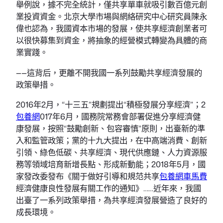
舉例說，據不完全統計，僅共享單車就吸引數百億元創
業投資資金。北京大學市場與網絡研究中心研究員陳永
偉也認為，我國資本市場的發展，使共享經濟創業者可
以很快募集到資金，將抽象的經營模式轉變為具體的商
業實踐。
——這背后，更離不開我國一系列鼓勵共享經濟發展的
政策舉措。
2016年2月，“十三五”規劃提出“積極發展分享經濟”；2
包養網
017年6月，國務院常務會部署促進分享經濟健
康發展，按照“鼓勵創新、包容審慎”原則，出臺新的準
入和監管政策；黨的十九大提出，在中高端消費、創新
引領、綠色低碳、共享經濟、現代供應鏈、人力資源服
務等領域培育新增長點、形成新動能；2018年5月，國
家發改委發布《關于做好引導和規范共享
包養網車馬費
經濟健康良性發展有關工作的通知》……近年來，我國
出臺了一系列政策舉措，為共享經濟發展營造了良好的
成長環境。