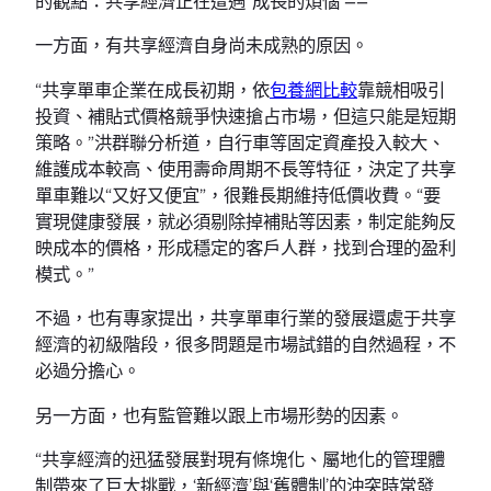
的觀點：共享經濟正在遭遇“成長的煩惱”——
一方面，有共享經濟自身尚未成熟的原因。
“共享單車企業在成長初期，依
包養網比較
靠競相吸引
投資、補貼式價格競爭快速搶占市場，但這只能是短期
策略。”洪群聯分析道，自行車等固定資產投入較大、
維護成本較高、使用壽命周期不長等特征，決定了共享
單車難以“又好又便宜”，很難長期維持低價收費。“要
實現健康發展，就必須剔除掉補貼等因素，制定能夠反
映成本的價格，形成穩定的客戶人群，找到合理的盈利
模式。”
不過，也有專家提出，共享單車行業的發展還處于共享
經濟的初級階段，很多問題是市場試錯的自然過程，不
必過分擔心。
另一方面，也有監管難以跟上市場形勢的因素。
“共享經濟的迅猛發展對現有條塊化、屬地化的管理體
制帶來了巨大挑戰，‘新經濟’與‘舊體制’的沖突時常發