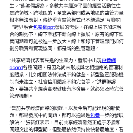
生。”熊鴻儒認為，多數共享經濟平臺的經營活動往往
是跨領域、跨地區的，單靠某部門或某地區的監管力量
根本無法應對，傳統垂直監管模式已不能滿足“互聯網
+”跨界融合
包養網ppt
發展的需要，在線上線下加速融
合的趨勢下，線下業務不斷向線上擴展，原有的線下監
管問題還可能被進一步放大。線上和線下管理部門如何
劃分職責和實現協同，都是新的監管難題。
“共享經濟代表著先進的生產力，發展中出現
包養網
dcard
各種問題，是因為尚未形成與之相適應的管理制
度體系，比如相關法律法規不夠健全、新型監管服務機
制尚未建立、社會信用體系不夠完善等。”洪群聯認
為，要讓共享經濟實現健康有序發展，就必須及時完善
管理機制。
“當前共享經濟面臨的問題，以及今后可能出現的新問
題，都是發展中的問題，都可以通過進
包養
一步的發展
解決。”張新紅表示，目前共享經濟雖然正處于矛盾和
問題突出的轉型期，但整體依然保持較快發展速度，看