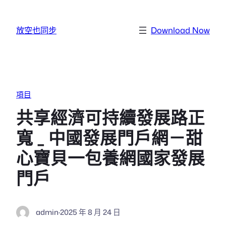
跳至主要內容
放空也同步
Download Now
項目
共享經濟可持續發展路正
寬 _ 中國發展門戶網－甜
心寶貝一包養網國家發展
門戶
admin
·
2025 年 8 月 24 日