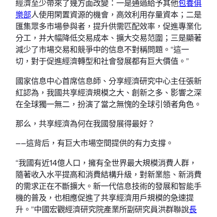
經濟至少帶來了幾方面改變：一是通過給予其他
包養俱
樂部
人使用閑置資源的機會，高效利用存量資本；二是
匯集眾多市場參與者，提升供需匹配效率，促進專業化
分工，并大幅降低交易成本、擴大交易范圍；三是顯著
減少了市場交易和競爭中的信息不對稱問題。“這一
切，對于促進經濟轉型和社會發展都有巨大價值。”
國家信息中心首席信息師、分享經濟研究中心主任張新
紅認為，我國共享經濟規模之大、創新之多、影響之深
在全球獨一無二，扮演了當之無愧的全球引領者角色。
那么，共享經濟為何在我國發展得最好？
——這背后，有巨大市場空間提供的有力支撐。
“我國有近14億人口，擁有全世界最大規模消費人群，
隨著收入水平提高和消費結構升級，對新業態、新消費
的需求正在不斷擴大。新一代信息技術的發展和智能手
機的普及，也相應促進了共享經濟用戶規模的急速提
升。”中國宏觀經濟研究院產業所副研究員洪群聯說
長