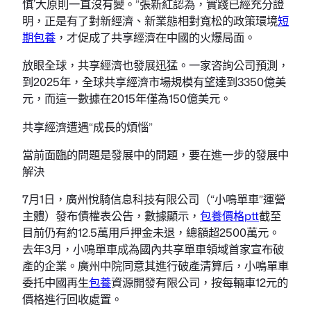
慎’大原則一直沒有變。”張新紅認為，實踐已經充分證
明，正是有了對新經濟、新業態相對寬松的政策環境
短
期包養
，才促成了共享經濟在中國的火爆局面。
放眼全球，共享經濟也發展迅猛。一家咨詢公司預測，
到2025年，全球共享經濟市場規模有望達到3350億美
元，而這一數據在2015年僅為150億美元。
共享經濟遭遇“成長的煩惱”
當前面臨的問題是發展中的問題，要在進一步的發展中
解決
7月1日，廣州悅騎信息科技有限公司（“小鳴單車”運營
主體）發布債權表公告，數據顯示，
包養價格ptt
截至
目前仍有約12.5萬用戶押金未退，總額超2500萬元。
去年3月，小鳴單車成為國內共享單車領域首家宣布破
產的企業。廣州中院同意其進行破產清算后，小鳴單車
委托中國再生
包養
資源開發有限公司，按每輛車12元的
價格進行回收處置。