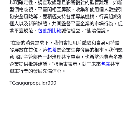
以明確定性、調查取證難且影響復雜的監管難題，如新
型價格歧視、平臺間相互屏蔽、收集和使用個人數據引
發安全風險等，要積極支持各類專業機構、行業組織和
個人以及新聞媒體，共同監督平臺企業的市場行為，促
進平臺規范、
包養網比較
誠信經營。”熊鴻儒說。
“在新的消費需求下，我們會把用戶體驗和自身可持續
發展放在首位，這
包養
是企業生存發展的根本。我們愿
意協助主管部門一起治理共享單車，也希望消費者多為
企業提供批評建議。”張治東表示，對于未來
包養
共享
單車行業的發展充滿信心。
TC:sugarpopular900