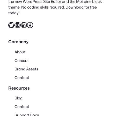
the new WordPress Site Editor and the Moiraine block
theme. No coding skills required. Download for free
today!
X
Instagram
LinkedIn
Facebook
Company
About
Careers
Brand Assets
Contact
Resources
Blog
Contact
Support Docs