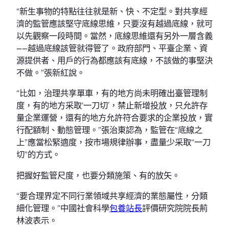
“新生事物的特點往往就是新、快、不定型。對共享經
濟的監管應該堅守底線思維，只要沒有越過底線，就可
以先觀察一段時間。當然，底線思維還有另外一層含義
——越過底線該管就得管了。政府部門、平臺企業、資
源提供者、用戶的行為都應該有底線，不該做的事堅決
不做。”張新紅說。
“比如，治理共享單車，有的地方尚未明確出臺管理制
度，有的地方采取‘一刀切’，禁止新增投放，只允許存
量企業運營，還有的地方允許符合要求的企業投放，實
行配額制、動態管理。”張治東認為，監管在“底線之
上”應當松緊適度，按市場規律辦事，盡量少采取“一刀
切”的方式。
把握好監管尺度，也要分類施策、有的放矢。
“要合理界定不同行業領域共享經濟的業態屬性，分類
細化管理。”中國社會科學
包養站長
評價研究院院長荊
林波表示。