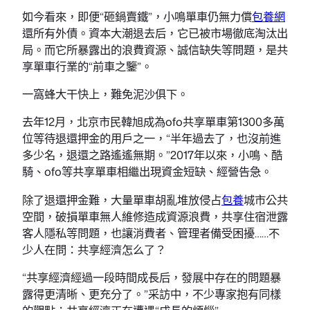
如今看來，即便“砸鍋賣鐵”，小鳴單車仍無力償
包養網
還所有外債。資本大潮退去后，它已被市場徹底淘汰出
局。而它所暴露出的浪費資源、誠信缺失等問題，是共
享單車行業的“前車之鑒”。
一窩蜂大干快上，難免泥沙俱下。
去年12月，北京市民韓旭成為ofo共享單車第1300多萬
位等待退還押金的用戶之一，“半年過去了，也沒前進
多少名，退還之路遙遙無期。”2017年以來，小鳴、酷
騎、ofo等共享單車相繼出現資金短缺、經營告急。
除了退還押金難，大量單車胡亂堆放侵占
包養
城市公共
空間，破損單車無人維修造成資源浪費，共享住宿泄露
客人隱私等問題，也讓消費者、管理者備受困擾……不
少人在問：共享經濟怎么了？
“共享經濟經過一段時間成長后，發展中存在的問題暴
露得更清晰、更充分了。”采訪中，不少專家抱有同樣