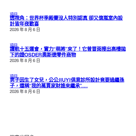
項目
透視角：世界杯季殿賽沒人特別認真 卻又億嵐室內設
計皆年夜歡喜
2026 年 8 月 6 日
項目
護航十五運會，實力“萌將”來了！它曾冒雨搜出高樓拋
下的證OSDER奧斯德零件商物
2026 年 8 月 6 日
項目
男子因生了女兒，公公JIUYI俱意診所設計竟要過繼孫
子，還稱“我的萬貫家財誰來繼承”……
2026 年 8 月 6 日