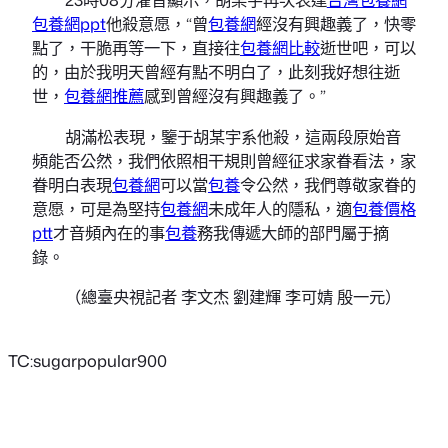
包養網ppt
他殺意愿，“曾
包養網
經沒有興趣義了，快零
點了，干脆再等一下，直接往
包養網比較
逝世吧，可以
的，由於我明天曾經有點不明白了，此刻我好想往逝
世，
包養網推薦
感到曾經沒有興趣義了。”
胡滿松表現，鑒于胡某宇系他殺，這兩段原始音
頻能否公然，我們依照相干規則曾經征求家眷看法，家
眷明白表現
包養網
可以當
包養
令公然，我們尊敬家眷的
意愿，可是為堅持
包養網
未成年人的隱私，適
包養價格
ptt
才音頻內在的事
包養
務我傳遞大師的部門屬于摘
錄。
（總臺央視記者 李文杰 劉建輝 李可婧 殷一元）
TC:sugarpopular900