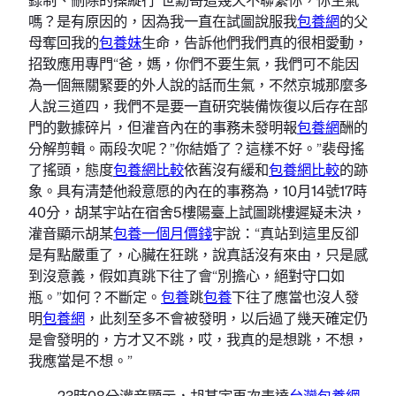
嗎？是有原因的，因為我一直在試圖說服我
包養網
的父
母奪回我的
包養妹
生命，告訴他們我們真的很相愛動，
招致應用專門“爸，媽，你們不要生氣，我們可不能因
為一個無關緊要的外人說的話而生氣，不然京城那麼多
人說三道四，我們不是要一直研究裝備恢復以后存在部
門的數據碎片，但灌音內在的事務未發明報
包養網
酬的
分解剪輯。兩段次呢？”你結婚了？這樣不好。”裴母搖
了搖頭，態度
包養網比較
依舊沒有緩和
包養網比較
的跡
象。具有清楚他殺意愿的內在的事務為，10月14號17時
40分，胡某宇站在宿舍5樓陽臺上試圖跳樓遲疑未決，
灌音顯示胡某
包養一個月價錢
宇說：“真站到這里反卻
是有點嚴重了，心臟在狂跳，說真話沒有來由，只是感
到沒意義，假如真跳下往了會“別擔心，絕對守口如
瓶。”如何？不斷定。
包養
跳
包養
下往了應當也沒人發
明
包養網
，此刻至多不會被發明，以后過了幾天確定仍
是會發明的，方才又不跳，哎，我真的是想跳，不想，
我應當是不想。”
23時08分灌音顯示，胡某宇再次表達
台灣包養網