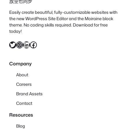
放空也同步
Easily create beautiful, fully-customizable websites with
the new WordPress Site Editor and the Moiraine block
theme. No coding skills required. Download for free
today!
X
Instagram
LinkedIn
Facebook
Company
About
Careers
Brand Assets
Contact
Resources
Blog