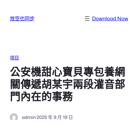
跳至主要內容
放空也同步
Download Now
項目
公安機甜心寶貝專包養網
關傳遞胡某宇兩段灌音部
門內在的事務
admin
·
2025 年 9 月 19 日