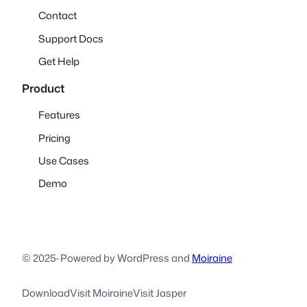
Contact
Support Docs
Get Help
Product
Features
Pricing
Use Cases
Demo
© 2025
·
Powered by WordPress and
Moiraine
Download
Visit Moiraine
Visit Jasper