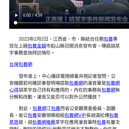
2023年2月2日，江西省、市、縣結合任務
包養
專
班在上饒
包養金額
市鉛山縣召開消息發布會，傳遞胡某
宇事務查詢拜訪情形。
台灣包養網
發布會上，中心播送電視總臺央視記者發問，公
安機關若何確認事發明場提取
包養網
的灌音筆是
包養網
心得
胡某宇自己持有和應用的，內在的事務有
包養網
無
分解和改動，灌音又能否可以對外公然播放？
對此，
包養網
江
包養
西省公安廳黨委委員、副廳
長，省公
包養
安廳領導組組
包養網VIP
長胡滿松傳
包養
意思
遞，胡
包養網推薦
某宇在應用灌音筆時
包養
有屢次
錄制、刪除的操縱行“世勳哥這幾天不聯繫你，你生氣