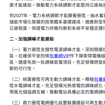
度才能建設，推動電力系統調節才能堅持公道裕
到2027年，電力系統調節才能顯著晉陞，抽水蓄
儲能市場化發展的政策體系基礎建成，適應新型
公道程度，保證電力供需均衡和系統平安穩定運
二、加強調峰才能建設
（一）著力晉陞支撐性電源調峰才能。深刻開展煤
區，在確保平安的條
包養網VIP
件下摸索煤電機組
區，適度布局一批調峰氣電項目，充足發揮燃氣
節的可行性。
（二）統籌晉陞可再生動力調峰才能。積極
包養
陞水電調峰才能。充足發揮光熱發電的調峰感化
現風光儲協調互補，推動電站具備必定的電網調
（三）鼎力晉陞電網優化設置裝備擺設可再生動