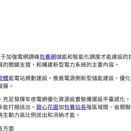
關于加強電網調峰
包養網
儲能和智能化調度才能建設的
展的關鍵支撐，和構建新型電力系統的主要內容。
軟體
能電站規劃建設，推進電源側新型儲能建設，優化
發展。
。充足發揮年夜電網優化資源設置裝備擺設平臺感化，
多能打捆送出。
甜心花園
加
包養站長
強區域間、省間聯
再生動力高比例送出和消納才能。
各方面