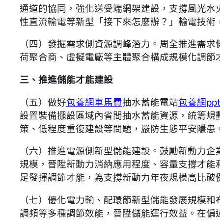
通道的協同，強化送受端網架建設，支撐風光水
性直流輸電等新型「接下來怎麼辦？」輸電技術
（四）發掘需求側資源調峰潛力。周全推進需求
荷聚合商、虛擬電廠等主體聚合構成規模化調節
三、推進儲能才能建設
（五）做好
包養網車馬費
抽水蓄能電站
包養網pp
設置裝備擺設區域內省間抽水蓄能資源，統籌規
策、低程度重復建設等問題，嚴防生態平安隱患
（六）推進電源側新型儲能建設。鼓勵新動力企
規模，晉陞新動力消納應用程度、容量支撐才能
足發揮調節才能，為支撐新動力年夜規模高比破
（七）優化電力輸、配環節新型儲能發展規模和
調頻等多種調節效能，晉陞儲能運行效益。在偏