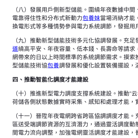
（八）發展用戶側新型儲能。圍繞年夜數據中間
電靠得住性和分布式新動力
包養妹
當場消納才能
換電形式等多種情勢參與電力系統調節，發掘用
（九）推動新型儲能技術多元化協調發展。充足
道
繞高平安、年夜容量、低本錢、長壽命等請求
網帶來的日以上時間標準的系統調節需求。摸索
型儲能技術協
包養
調發展和優化設置裝備擺設，
四、推動智能化調度才能建設
（十）推進新型電力調度支撐系統建設。推動“云
荷儲各側狀態數據實時采集、感知和處理才能，
（十一）晉陞年夜電網跨省跨區協調調度才能。
區送受端調節資源的互濟潛力，通過靈活調度動
間電力流向調整，加強電網靈活調度才能建設，