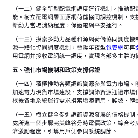
（十二）健全新型配電網調度運行機制。推動配
能。樹立配電網層面源網荷儲協同調控機制，支
新動力當場消納程度，保證電網平安運行。
（十三）摸索多動力品種和源網荷儲協同調度機
源一體化協同調度機制，晉陞年夜型
包養網
可再
用電網并接收電網統一調度，實現內部多主體的
五、強化市場機制和政策支撐保證
（十四）積極推動各類調節資源參與電力市場。
加速電力現貨市場建設，支撐調節資源通過市場
根據各地系統運行需求摸索增添備用、爬坡、轉
（十五）樹立健全促進調節資源發展的價格機制
處所進一個步驟完美峰谷分時電價政策，綜合考
濟激勵程度，引導用戶側參與系統調節。