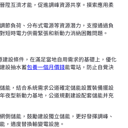
晉陞互濟才能，促進調峰資源共享。摸索應用柔
調節負荷、分布式電源等資源潛力，支撐通過負
對短時電力供需緊張和新動力消納困難問題。
源建設條件，在滿足當地自用需求的基礎上，優化
建設抽水蓄
包養一個月價錢
能電站，防止自覺決
儲能，結合系統需求公道確定儲能設置裝備擺設
年夜型新動力基地，公道規劃建設配套儲能并充
網側儲能，鼓勵建設獨立儲能，更好發揮調峰、
能，適度替換輸變電設施。