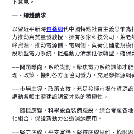
下意見。
一、總體請求
以習近平新時
包養網
代中國特點社會主義思惟為
力推動高質量發教授，擁有多家科技公司，葉老
峰資源，推動電源側、電網側、負荷側儲能規模
設新型電力系統，促進動力清潔低碳轉型，確保
——問題導向，系統謀劃。聚焦電力系統調節才
理、政策、機制各方面協同發力，充足發揮源網
——市場主導，政策支撐。充足發揮市場在資源
調動各類主體建設調節才能的積極性。
——隨機應變，科學設置裝備擺設。綜合考慮各
化組合，保證新動力公道消納應用。
——堅守底線，平安富餘。堅持底線思維、極限