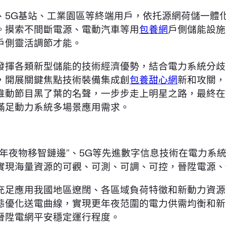
、5G基站、工業園區等終端用戶，依托源網荷儲一體
。摸索不間斷電源、電動汽車等用
包養網
戶側儲能設施
戶側靈活調節才能。
發揮各類新型儲能的技術經濟優勢，結合電力系統分歧
，開展關鍵焦點技術裝備集成創
包養甜心網
新和攻關，
推動節目黑了葉的名聲，一步步走上明星之路，最終在
滿足動力系統多場景應用需求。
年夜物移智鏈邊”、5G等先進數字信息技術在電力系
實現海量資源的可觀、可測、可調、可控，晉陞電源、
充足應用我國地區遼闊、各區域負荷特徵和新動力資源
態優化送電曲線，實現更年夜范圍的電力供需均衡和新
晉陞電網平安穩定運行程度。