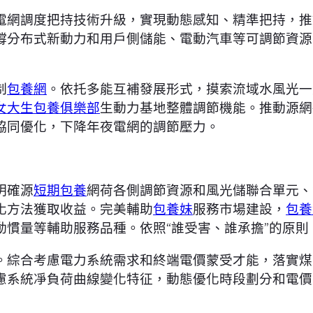
電網調度把持技術升級，實現動態感知、精準把持，推
撐分布式新動力和用戶側儲能、電動汽車等可調節資源
制
包養網
。依托多能互補發展形式，摸索流域水風光一
女大生包養俱樂部
生動力基地整體調節機能。推動源網
協同優化，下降年夜電網的調節壓力。
明確源
短期包養
網荷各側調節資源和風光儲聯合單元、
化方法獲取收益。完美輔助
包養妹
服務市場建設，
包養
動慣量等輔助服務品種。依照“誰受害、誰承擔”的原
。綜合考慮電力系統需求和終端電價蒙受才能，落實煤
慮系統凈負荷曲線變化特征，動態優化時段劃分和電價