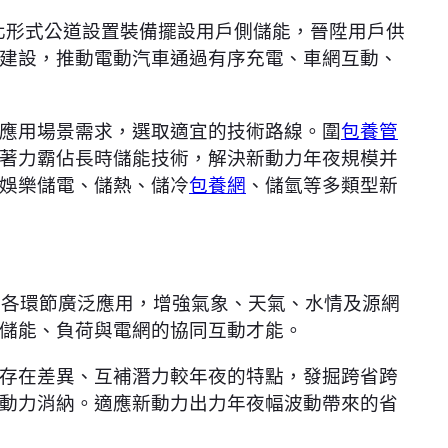
化形式公道設置裝備擺設用戶側儲能，晉陞用戶供
建設，推動電動汽車通過有序充電、車網互動、
應用場景需求，選取適宜的技術路線。圍
包養管
著力霸佔長時儲能技術，解決新動力年夜規模并
娛樂儲電、儲熱、儲冷
包養網
、儲氫等多類型新
統各環節廣泛應用，增強氣象、天氣、水情及源網
儲能、負荷與電網的協同互動才能。
存在差異、互補潛力較年夜的特點，發掘跨省跨
動力消納。適應新動力出力年夜幅波動帶來的省