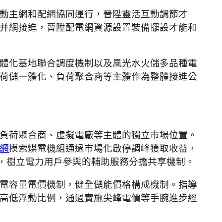
動主網和配網協同運行，晉陞靈活互動調節才
并網接進，晉陞配電網資源設置裝備擺設才能和
體化基地聯合調度機制以及風光水火儲多品種電
荷儲一體化、負荷聚合商等主體作為整體接進公
負荷聚合商、虛擬電廠等主體的獨立市場位置。
網
摸索煤電機組通過市場化啟停調峰獲取收益，
則，樹立電力用戶參與的輔助服務分擔共享機制。
電容量電價機制，健全儲能價格構成機制。指導
高低浮動比例，通過實施尖峰電價等手腕進步經