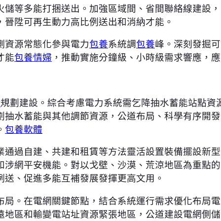
火儲等多能打捆送出。加強區域間、省間聯絡線建設，
，晉陞可再生動力高比例送出和消納才能。
側資源常態化參與電力
包養
系統調
包養
峰。深刻發掘可
才能
包養情婦
，推動實施分鐘級、小時級需求響應，應
t
規劃建設。綜合考慮電力系統需乞降抽水蓄能站點資
劃抽水蓄能與其他調節資源，公道布局、科學有序開發
。
包養軟體
業通過自建、共建和租賃等方法靈活設置裝備擺設新型
和涉網平安機能。對以戈壁、沙漠、荒涼地區為重點的
例送、促進多能互補發展發揮更高文用。
布局。在電網關鍵節點，結合系統運行需求優化布局電
遠地區和輸變電站址資源緊張地區，公道建設電網側儲