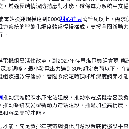
度，增強極端情況防范應對才能，確保電力系統平安穩
能電站投運規模達到8000
甜心花園
萬千瓦以上，需求
電力系統的智能化調度體系慢慢構成，支撐全國新動力
行。
電機組靈活性改革，到2027年存量煤電機組實現“應
深度調峰，最小發電出力達到30%額定負荷以下。在
機組疾速啟停優勢，晉陞系統短時頂峰和深度調節才能
網
推動流域龍頭水庫電站建設，推動水電擴機增容及發
。推動系統友愛型新動力電站建設，通過加強高精度、
峰和容量支撐才能。
力才能。充足發揮年夜電網優化資源設置裝備擺設平臺