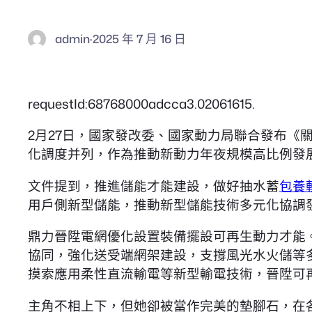
admin
·
2025 年 7 月 16 日
requestId:68768000adcca3.02061615.
2月27日，國家發改委、國家動力局聯合發布《
化調度并列，作為推動新動力年夜規模高比例發
文件提到，推進儲能才能建設，做好抽水蓄
包養
用戶側新型儲能，推動新型儲能技術多元化協調
鼎力晉陞電網優化設置裝備擺設可再生動力才能
協同，強化送受端網架建設，支撐風光水火儲等
摸索應用柔性直流輸電等新型輸電技術，晉陞可
主角不相上下，但她卻被當作完美的墊腳石，在