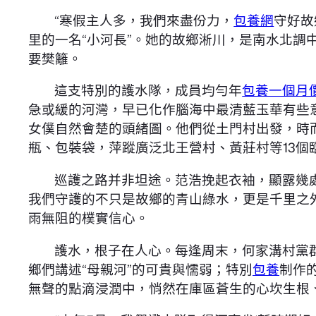
“寒假主人多，我們來盡份力，
包養網
守好故
里的一名“小河長”。她的故鄉淅川，是南水北調
要樊籬。
這支特別的護水隊，成員均勻年
包養一個月
急或緩的河灣，早已化作腦海中最清藍玉華有些
女僕自然會楚的頭緒圖。他們從土門村出發，時
瓶、包裝袋，萍蹤廣泛北王營村、黃莊村等13個
巡護之路并非坦途。范浩挽起衣袖，顯露幾處
我們守護的不只是故鄉的青山綠水，更是千里之
雨無阻的樸實信心。
護水，根子在人心。每逢周末，何家溝村黨
鄉們講述“母親河”的可貴與懦弱；特別
包養
制作
無聲的點滴浸潤中，悄然在庫區蒼生的心坎生根