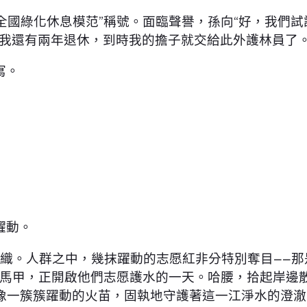
“全國綠化休息模范”稱號。面臨聲譽，孫向“好，我們
我還有兩年退休，到時我的擔子就交給此外護林員了。
寫。
躍動。
如織。人群之中，幾抹躍動的志愿紅非分特別奪目——
的馬甲，正開啟他們志愿護水的一天。哈腰，拾起岸邊
像一簇簇躍動的火苗，固執地守護著這一江淨水的澄澈