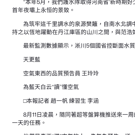
“本年5月，我們護水隊取得河南省‘新時期
首年夜壩上永恒的景致。
為筑牢這千里調水的泉源樊籬，自南水北調中
持之以恆地躍動在丹江庫區的山川之間，與范浩如
最新監測數據顯示，淅川5個國省控斷面水質
天更藍
空氣東西的品質預告員 王玲玲
為藍天白云“讀”懂空氣
□本報記者 趙一帆 練習生 李涵
8月11日凌晨，隨同著超等盤算機推送來一
一天的任務。