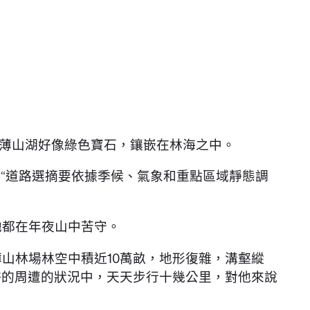
薄山湖好像綠色寶石，鑲嵌在林海之中。
“道路選摘要依據季候、氣象和重點區域靜態調
他都在年夜山中苦守。
山林場林空中積近10萬畝，地形復雜，溝壑縱
許的周遭的狀況中，天天步行十幾公里，對他來說