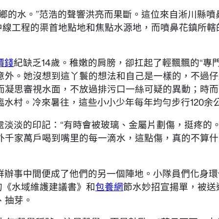
鄉的水。”范浩的聲響洪亮而果斷。這位來自淅川縣噴
中線工程的渠首地點地和焦點水源地，而噴鼻花鎮所轄
價錢
紀缺乏14歲。稚嫩的肩膀，卻扛起了輕飄飄的“專門
意外。她沒想到這丫鬟的想法和自己是一樣的，不過仔
而凝思審視水面，不放過排污口一絲可疑的異動；時而
臨水村。冷來暑往，這些小小少年每年均勻步行120余
淡淡的印記：“有時會被玻璃、金屬片劃傷，挺疼的。
外千家萬戶喝到嘴里的每一滴水，這點傷，真的不算什
群辦事中間便成了他們的另一個陣地。小隊員們化身環
的《水域維護建議書》和
包養網
節水妙招宣揚單，被送
、抽芽。