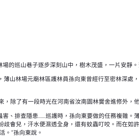
林場的巡山巷子逐步深刻山中，樹木茂盛，一片安靜。
時，薄山林場元廟林區護林員孫向東曾經行至密林深處，
40年來，除了有一段時光在河南省汝南園林黌舍進修外，
害、排查隱患……巡護時，孫向東要做的任務複雜。薄
，紛歧會兒，汗水便濕透全身，還有蚊蟲叮咬。而在如
活。”孫向東說。