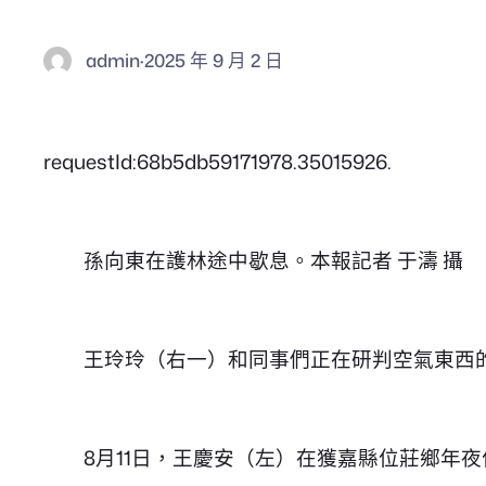
admin
·
2025 年 9 月 2 日
requestId:68b5db59171978.35015926.
孫向東在護林途中歇息。本報記者 于濤 攝
王玲玲（右一）和同事們正在研判空氣東西
8月11日，王慶安（左）在獲嘉縣位莊鄉年