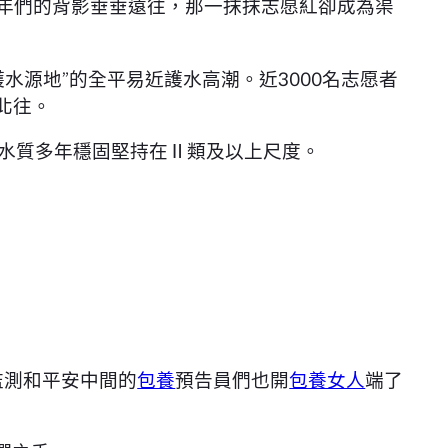
，少年們的背影垂垂遠往，那一抹抹志愿紅卻成為渠
源地”的全平易近護水高潮。近3000名志愿者
北往。
庫水質多年穩固堅持在Ⅱ類及以上尺度。
監測和平安中間的
包養
預告員們也開
包養女人
端了