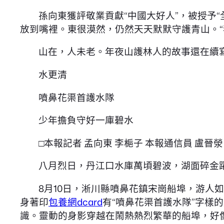
孫向東獲評敬業貢獻“中國大好人”，被授予
放到嘴裡。東很漠然，仍然天天默默守護青山。“
山在，人未老。年夜山護林人的故事還在續
水更清
噴鼻花渠首護水隊
少年擔負守好一庫碧水
□本報記者 孟向東 李梔子 本報通信員 盧晉滎
八月烈日，丹江口水庫萬頃碧波，湖面碎金
8月10日，淅川縣噴鼻花鎮宋崗船埠，游人
身著印
包養網dcard
有“噴鼻花渠首護水隊”字樣
識。靈動的身影穿越在鬧熱熱烈繁華的船埠，好