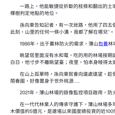
一路上，他能敏捷從折斷的枝條和翻出的土
棵樹判定地點的地位。
孫向東告知記者，有一次迷路，他用了四五
此刻，山里的任何一條小溝，我都了解在哪兒”。
1986年，出于叢林防火的需求，薄山
包養
林
眺望塔里面沒有水和電，吃的用的林場按期讓
白日，他寸步不離眺望臺；夜里，怕本身睡得太
在山上孤單時，孫向東就會向遠處遠望，趁
鬧春圖，好像置身于世外桃源……
2021年，薄山林場的錄像監控項目啟用，
在一代代林業人的傳承守護下，薄山林場多年
木價值約5億元，是建場以來國度總投資的近100