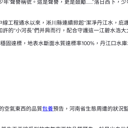
好少年’聲譽稱號。這是聲譽，更是鼓勵……”落日西下
線工程通水以來，淅川縣連續掀起“潔凈丹江水，庇護水
許的“小河長”們并肩而行，配合守護這一江碧水浩大
穩固達標，地表水斷面水質達標率100%，丹江口水
周的空氣東西的品質
包養
預告，河南省生態周遭的狀況