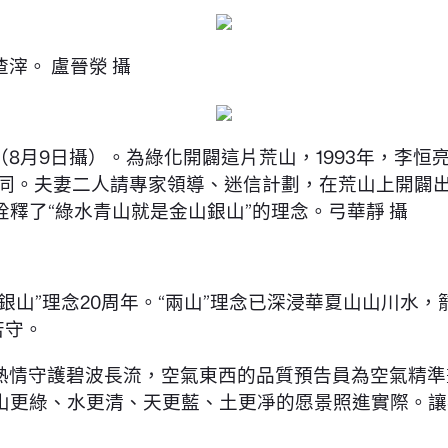
滓。 盧晉滎 攝
8月9日攝）。為綠化開闢這片荒山，1993年，李
同。夫妻二人請專家領導、迷信計劃，在荒山上開闢出用
詮釋了“綠水青山就是金山銀山”的理念。弓華靜 攝
銀山”理念20周年。“兩山”理念已深浸華夏山山川水
苦守。
熱情守護碧波長流，空氣東西的品質預告員為空氣精準
山更綠、水更清、天更藍、土更凈的愿景照進實際。讓