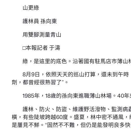
山更綠
護林員 孫向東
用雙腳測量青山
□本報記者 于濤
綠，是這里的底色。沿著國有駐馬店市薄山
8月9日，依照天天的巡山打算，還未到午
劑，都曾經很熟習了”。
1985年，18歲的孫向東進職薄山林場。
護林、防火、防盜、維護野活潑物、監測病蟲
橫，有些陡坡跨越60度。盛夏，林中密不通風
是屢見不鮮。“固然不不難，但仍是能發明良多快