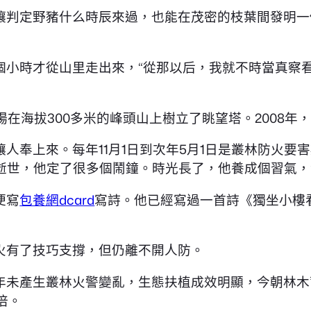
壤判定野豬什么時辰來過，也能在茂密的枝葉間發明一
個小時才從山里走出來，“從那以后，我就不時當真察
場在海拔300多米的峰頭山上樹立了眺望塔。2008
人奉上來。每年11月1日到次年5月1日是叢林防火要
逝世，他定了很多個鬧鐘。時光長了，他養成個習氣，
便寫
包養網dcard
寫詩。他已經寫過一首詩《獨坐小樓
防火有了技巧支撐，但仍離不開人防。
未產生叢林火警變亂，生態扶植成效明顯，今朝林木蓄
倍。