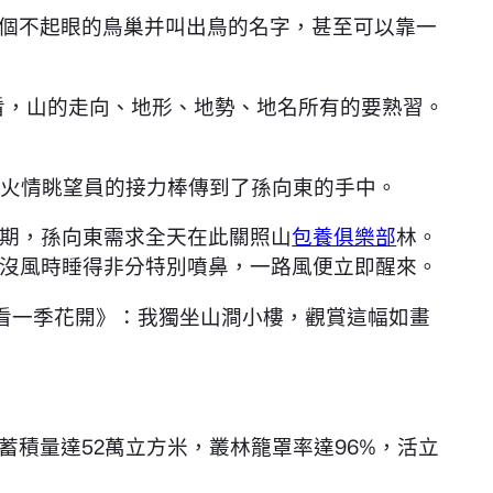
個不起眼的鳥巢并叫出鳥的名字，甚至可以靠一
看，山的走向、地形、地勢、地名所有的要熟習。
年，火情眺望員的接力棒傳到了孫向東的手中。
害期，孫向東需求全天在此關照山
包養俱樂部
林。
沒風時睡得非分特別噴鼻，一路風便立即醒來。
看一季花開》：我獨坐山澗小樓，觀賞這幅如畫
積量達52萬立方米，叢林籠罩率達96%，活立