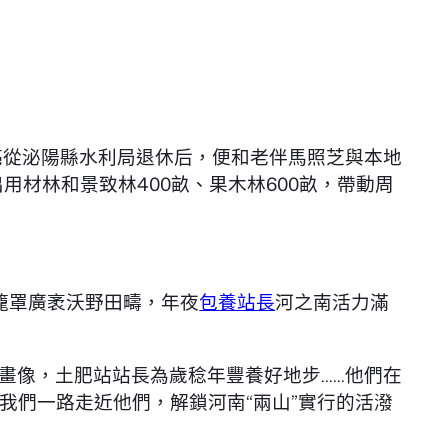
恒亮從泌陽縣水利局退休后，便和老伴馬照芝與本地
材林和景致林400畝、果木林600畝，帶動周
，籠罩廣袤沃野田疇，年夜
包養站長
河之南活力滿
畫像，土肥站站長為歲稔年豐養好地步……他們在
我們一路走近他們，解鎖河南“兩山”實行的活潑