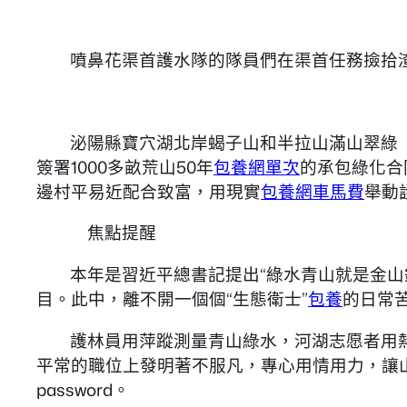
噴鼻花渠首護水隊的隊員們在渠首任務撿拾渣
泌陽縣寶穴湖北岸蝎子山和半拉山滿山翠綠（
簽署1000多畝荒山50年
包養網單次
的承包綠化合
邊村平易近配合致富，用現實
包養網車馬費
舉動
焦點提醒
本年是習近平總書記提出“綠水青山就是金山
目。此中，離不開一個個“生態衛士”
包養
的日常
護林員用萍蹤測量青山綠水，河湖志愿者用
平常的職位上發明著不服凡，專心用情用力，讓
password。