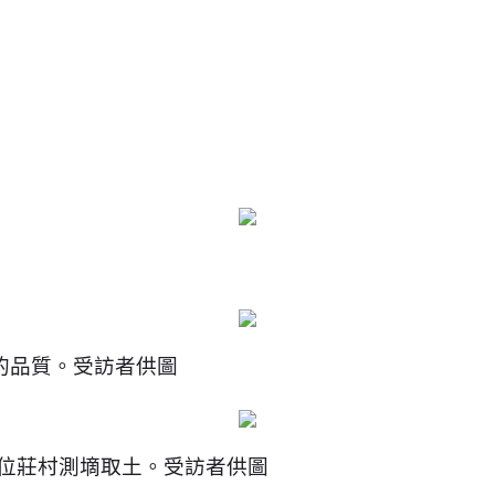
的品質。受訪者供圖
夜位莊村測墑取土。受訪者供圖