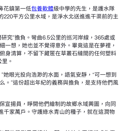
鼻花鎮第一低
包養軟體
級中學的先生，是護水隊
的220平方公里水域，是淨水北送進進干渠前的主
研究”擔負。彎曲6.5公里的巡河岸線，365處或
細一想，她也並不覺得意外。畢竟這是在夢裡，
俯身清算，不留下藏匿在草叢石縫間的任何塑料
公里。
”她眼光投向浩渺的水面，語氣安靜，“可一想到
么。”這份超出年紀的義務與擔負，是支持他們風
保宣揚員，睜開他們繪制的故鄉水域輿圖，向同
進千家萬戶。守護綠水青山的種子，就在這潤物