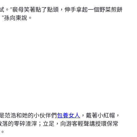
試試。”裴母笑著點了點頭，伸手拿起一個野菜煎餅
”孫向東說。
那是范浩和她的小伙伴們
包養女人
，戴著小紅帽，
散落的零碎渣滓；立足，向游客輕聲講授環保常
。