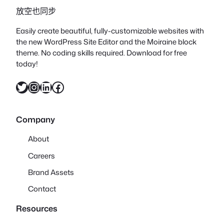
放空也同步
Easily create beautiful, fully-customizable websites with
the new WordPress Site Editor and the Moiraine block
theme. No coding skills required. Download for free
today!
X
Instagram
LinkedIn
Facebook
Company
About
Careers
Brand Assets
Contact
Resources