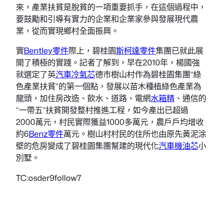
來，產業扶貧是脫貧的一項重要抓手，在這個過程中，
要鼓勵和引導有實力的企業和企業家參與發展現代農
業，從而實現鄉村全面振興。
實
Bentley零件
際上，碧桂園
斯柯達零件
集團已就此展
開了積極的實踐。記者了解到，早在2010年，楊國強
就選定了英
汽車冷氣芯
德市樹山村作為碧桂園集團“綠
色產業扶貧”的第一個點，發展以苗木種植綠色產業為
龍頭，加住房改造、飲水、道路、電網
水箱精
、通信的
“一帶五”扶貧開發整村推進工程，如今產出已超過
2000萬元，村民實際獲益1000多萬元，農戶戶均增收
約6
Benz零件
萬元。樹山村村民的住所也由原先黃泥涂
壁的危房變成了碧桂園集團幫建的現代化
汽車機油芯
小
別墅。
TC:osder9follow7