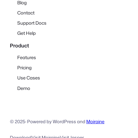
Blog
Contact
Support Docs
Get Help
Product
Features
Pricing
Use Cases
Demo
© 2025
·
Powered by WordPress and
Moiraine
Download
Visit Moiraine
Visit Jasper