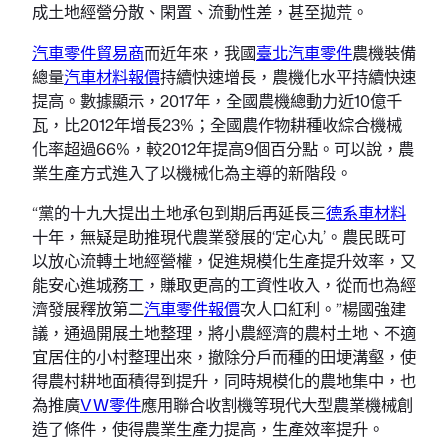
成土地經營分散、閑置、流動性差，甚至拋荒。
汽車零件貿易商
而近年來，我國
臺北汽車零件
農機裝備
總量
汽車材料報價
持續快速增長，農機化水平持續快速
提高。數據顯示，2017年，全國農機總動力近10億千
瓦，比2012年增長23%；全國農作物耕種收綜合機械
化率超過66%，較2012年提高9個百分點。可以說，農
業生產方式進入了以機械化為主導的新階段。
“黨的十九大提出土地承包到期后再延長三
德系車材料
十年，無疑是助推現代農業發展的‘定心丸’。農民既可
以放心流轉土地經營權，促進規模化生產提升效率，又
能安心進城務工，賺取更高的工資性收入，從而也為經
濟發展釋放第二
汽車零件報價
次人口紅利。”楊國強建
議，通過開展土地整理，將小農經濟的農村土地、不適
宜居住的小村整理出來，撤除分戶而種的田埂溝壑，使
得農村耕地面積得到提升，同時規模化的農地集中，也
為推廣
VW零件
應用聯合收割機等現代大型農業機械創
造了條件，使得農業生產力提高，生產效率提升。