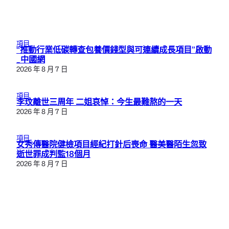
項目
“推動行業低碳轉查包養價錢型與可連續成長項目”啟動
_中國網
2026 年 8 月 7 日
項目
李玟離世三周年 二姐哀悼：今生最難熬的一天
2026 年 8 月 7 日
項目
女秀傳醫院健檢項目經紀打針后喪命 醫美醫陌生忽致
逝世罪成判監18個月
2026 年 8 月 7 日