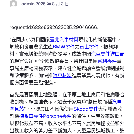
admin
·
2025 年 8 月 3 日
requestId:688e6392623035.29046666.
“在同步小康和國家
臺北汽車材料
現代化的新征程中，
解放和發展農業生產
BMW零件
力
賓士零件
，振興鄉
村、實現城鄉統籌均衡發展，成為中國
汽車零件進口商
的現實命題。”全國政協委員、碧桂園集團
賓利零件
董
事局主席楊國強表示，建立健全城鄉融合發展體制機制
和政策體系，加快推
汽車材料
進農業農村現代化，有幾
個方面需要重點推進。
首先是要開展土地整理，在平原土地上應用和推廣聯合
收割機。楊國強表示，過去千家萬戶“劃田埂而種
汽車
空氣芯
”，小塊農田不具備使用
Skoda零件
大型聯合收
割機
德系車零件
Porsche零件
的條件，生產效率較低，
規模化效益不高，收入水平也不高。農民種糧收益和外
出務工收入的剪刀差不斷加大，大量農民進城務工，造