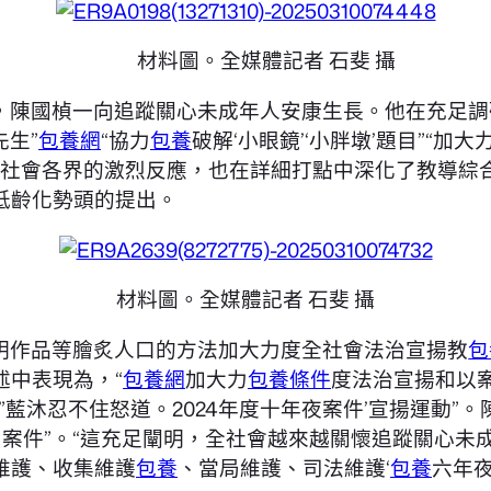
材料圖。全媒體記者 石斐 攝
，陳國楨一向追蹤關心未成年人安康生長。他在充足調
先生”
包養網
“協力
包養
破解‘小眼鏡’‘小胖墩’題目”“
社會各界的激烈反應，也在詳細打點中深化了教導綜
低齡化勢頭的提出。
材料圖。全媒體記者 石斐 攝
明作品等膾炙人口的方法加大力度全社會法治宣揚教
包
述中表現為，“
包養網
加大力
包養條件
度法治宣揚和以
”藍沐忍不住怒道。2024年度十年夜案件’宣揚運動”
提名案件”。“這充足闡明，全社會越來越關懷追蹤關心未
維護、收集維護
包養
、當局維護、司法維護‘
包養
六年