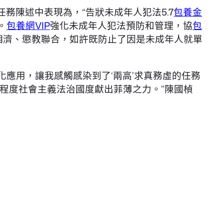
務陳述中表現為，“告狀未成年人犯法5.7
包養金
。
包養網VIP
強化未成年人犯法預防和管理，協
包
相濟、懲教聯合，如許既防止了因是未成年人就單
化應用，讓我感觸感染到了‘兩高’求真務虛的任務
程度社會主義法治國度獻出菲薄之力。”陳國楨