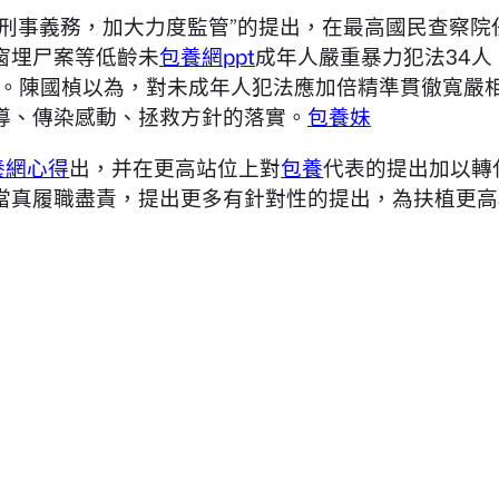
刑事義務，加大力度監管”的提出，在最高國民查察院任
窗埋尸案等低齡未
包養網ppt
成年人嚴重暴力犯法34人
”。陳國楨以為，對未成年人犯法應加倍精準貫徹寬嚴
導、傳染感動、拯救方針的落實。
包養妹
養網心得
出，并在更高站位上對
包養
代表的提出加以轉
當真履職盡責，提出更多有針對性的提出，為扶植更高