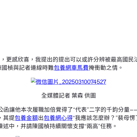
興，更感欣喜，我提出的提出可以或許分辨被最高國民
陳國楨與記者連線時難
包養網車馬費
掩衝動之情。
全媒體記者 葉森 供圖
公函讓他本次履職加倍覺得了“代表”二字的千鈞分量—
，其提
包養金額
出
包養網心得
“我應該怎麼辦？”裴母
陳述中，并請陳國楨持續關懷支撐“兩高”任務。