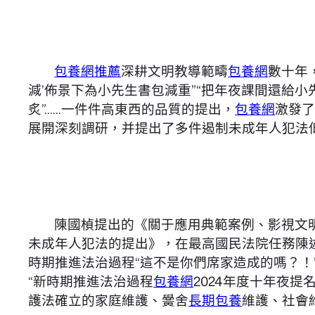
包養網推薦
深耕文明教導範疇
包養網
數十年
減’佈景下為小先生書包減重”“把年夜課間還給小
炙”……一件件高東西的品質的提出，
包養網
激發了
展開深刻調研，并提出了多件遏制未成年人犯法
陳國楨提出的《關于應用典範案例、影視文
未成年人犯法的提出》，在最高國民法院任務陳
時期推進法治過程“這不是你們席家造成的嗎？！
“新時期推進法治過程
包養網
2024年度十年夜
護法確立的家庭維護、黌舍
長期包養
維護、社會