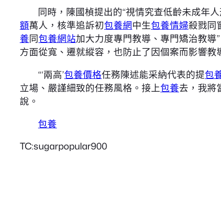
同時，陳國楨提出的“視情究查低齡未成年人
額
萬人，核準追訴初
包養網
中生
包養情婦
殺戮同
養
同
包養網站
加大力度專門教導、專門矯治教導
方面從寬、遷就縱容，也防止了因個案而影響教
“‘兩高’
包養價格
任務陳述能采納代表的提
包
立場、嚴謹細致的任務風格。接上
包養
去，我將
說。
包養
TC:sugarpopular900