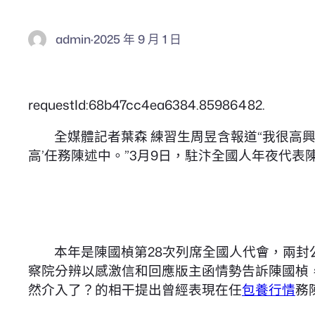
admin
·
2025 年 9 月 1 日
requestId:68b47cc4ea6384.85986482.
全媒體記者葉森 練習生周昱含報道“我很高
高’任務陳述中。”3月9日，駐汴全國人年夜代表
本年是陳國楨第28次列席全國人代會，兩封
察院分辨以感激信和回應版主函情勢告訴陳國楨
然介入了？的相干提出曾經表現在任
包養行情
務