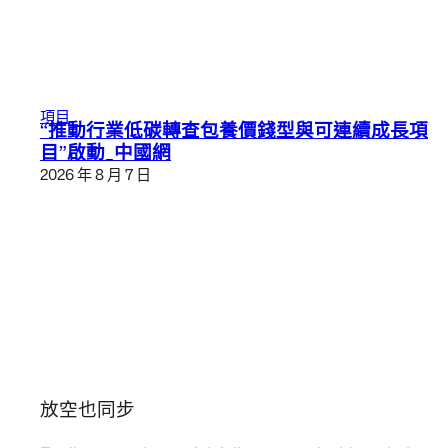
項目
“推動行業低碳轉查包養價錢型與可連續成長項
目”啟動_中國網
2026 年 8 月 7 日
放空也同步