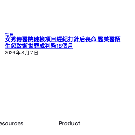
項目
女秀傳醫院健檢項目經紀打針后喪命 醫美醫陌
生忽致逝世罪成判監18個月
2026 年 8 月 7 日
esources
Product