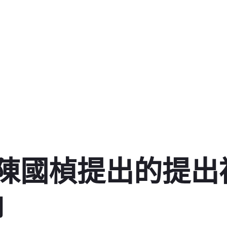
陳國楨提出的提出
納