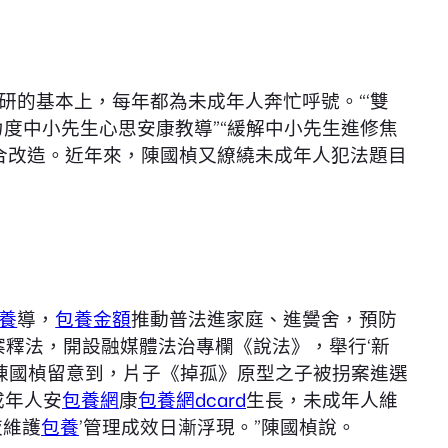
研的基本上，每年都為未成年人奔忙呼號。“‘雙
加大力度中小先生心思安康教導”“緩解中小先生進修焦
合改造。近年來，陳國楨又繚繞未成年人犯法題目
養
導，
包養金額
推動普法進家庭、進黌舍，預防
案釋法，開設融媒體法治專欄《說法》，舉行‘新
。陳國楨留意到，片子《掉孤》原型之子被拐案進選
成年人安
包養網
康
包養網dcard
生長，未成年人維
夜維護
包養
’管理成效日漸浮現。”陳國楨說。