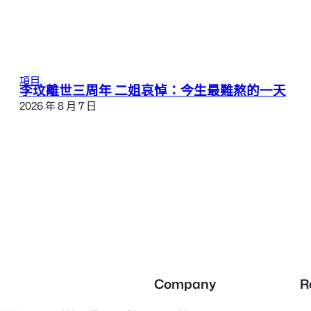
項目
李玟離世三周年 二姐哀悼：今生最難熬的一天
2026 年 8 月 7 日
Company
R