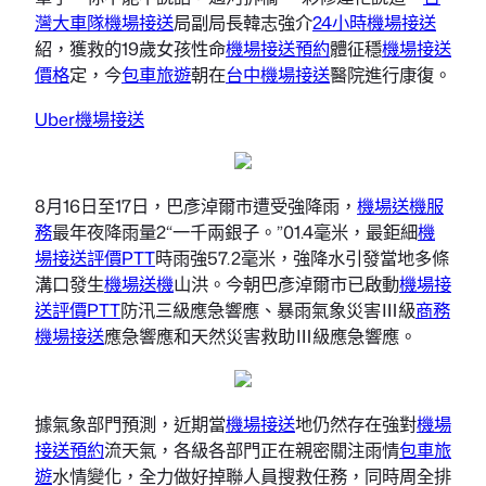
灣大車隊機場接送
局副局長韓志強介
24小時機場接送
紹，獲救的19歲女孩性命
機場接送預約
體征穩
機場接送
價格
定，今
包車旅遊
朝在
台中機場接送
醫院進行康復。
Uber機場接送
8月16日至17日，巴彥淖爾市遭受強降雨，
機場送機服
務
最年夜降雨量2“一千兩銀子。”01.4毫米，最鉅細
機
場接送評價PTT
時雨強57.2毫米，強降水引發當地多條
溝口發生
機場送機
山洪。今朝巴彥淖爾市已啟動
機場接
送評價PTT
防汛三級應急響應、暴雨氣象災害Ⅲ級
商務
機場接送
應急響應和天然災害救助Ⅲ級應急響應。
據氣象部門預測，近期當
機場接送
地仍然存在強對
機場
接送預約
流天氣，各級各部門正在親密關注雨情
包車旅
遊
水情變化，全力做好掉聯人員搜救任務，同時周全排