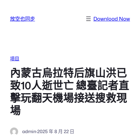
跳至主要內容
放空也同步
Download Now
項目
內蒙古烏拉特后旗山洪已
致10人逝世亡 總臺記者直
擊玩翻天機場接送搜救現
場
admin
·
2025 年 8 月 22 日