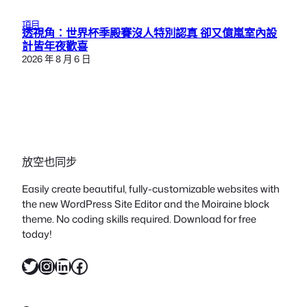
項目
透視角：世界杯季殿賽沒人特別認真 卻又億嵐室內設
計皆年夜歡喜
2026 年 8 月 6 日
放空也同步
Easily create beautiful, fully-customizable websites with
the new WordPress Site Editor and the Moiraine block
theme. No coding skills required. Download for free
today!
X
Instagram
LinkedIn
Facebook