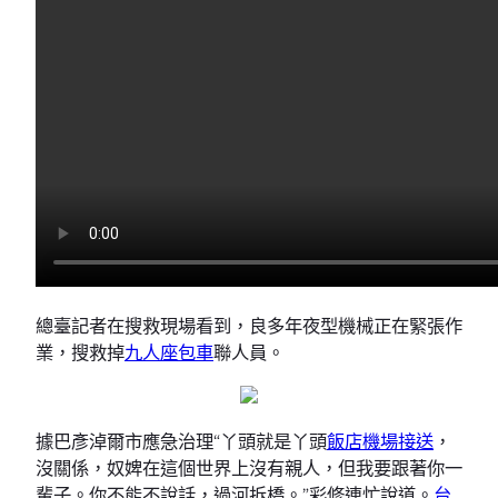
總臺記者在搜救現場看到，良多年夜型機械正在緊張作
業，搜救掉
九人座包車
聯人員。
據巴彥淖爾市應急治理“丫頭就是丫頭
飯店機場接送
，
沒關係，奴婢在這個世界上沒有親人，但我要跟著你一
輩子。你不能不說話，過河拆橋。”彩修連忙說道。
台