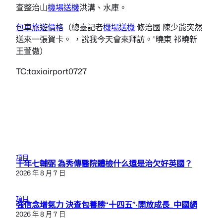
查整治山
機場送機
洪溝、水庫。
包車旅遊價格
（總臺記者
機場送機
修治國 陳少爺突然
送來一張賀卡。 ，說我今天會來拜訪。”曉東 祁曉新
王萱傲）
TC:taxiairport0727
項目
十年七輔弼 為秀傳醫院體檢什么還是治欠好英國？
2026 年 8 月 7 日
項目
強信念增氣力 決查包養勝“十四五”·開放成長_中國網
2026 年 8 月 7 日