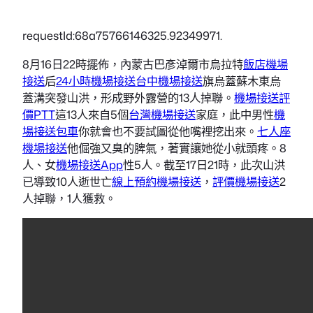
requestId:68a75766146325.92349971.
8月16日22時擺佈，內蒙古巴彥淖爾市烏拉特
飯店機場
接送
后
24小時機場接送
台中機場接送
旗烏蓋蘇木東烏
蓋溝突發山洪，形成野外露營的13人掉聯。
機場接送評
價PTT
這13人來自5個
台灣機場接送
家庭，此中男性
機
場接送包車
你就會也不要試圖從他嘴裡挖出來。
七人座
機場接送
他倔強又臭的脾氣，著實讓她從小就頭疼。8
人、女
機場接送App
性5人。截至17日21時，此次山洪
已導致10人逝世亡
線上預約機場接送
，
評價機場接送
2
人掉聯，1人獲救。