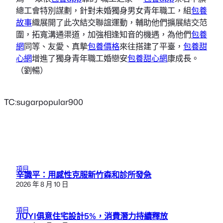
總工會特別謀劃，針對未婚獨身男女青年職工，組
包養
故事
織展開了此次結交聯誼運動，輔助他們擴展結交范
圍，拓寬溝通渠道，加強相逢知音的機遇，為他們
包養
網
同等、友愛、真摯
包養價格
來往搭建了平臺，
包養甜
心網
增進了獨身青年職工婚戀安
包養甜心網
康成長。
（劉暢）
TC:sugarpopular900
項目
辛識平：用感性克服新竹森和診所發急
2026 年 8 月 10 日
項目
JIUYI俱意住宅設計5%，消費潛力持續釋放