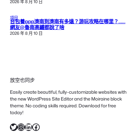
2026 年 8 月 10 日
項目
台包養app濟南到濟南有多遠？游玩攻略在哪里？……
網友@魯南高鐵都說了啥
2026 年 8 月 10 日
放空也同步
Easily create beautiful, fully-customizable websites with
the new WordPress Site Editor and the Moiraine block
theme. No coding skills required. Download for free
today!
X
Instagram
LinkedIn
Facebook