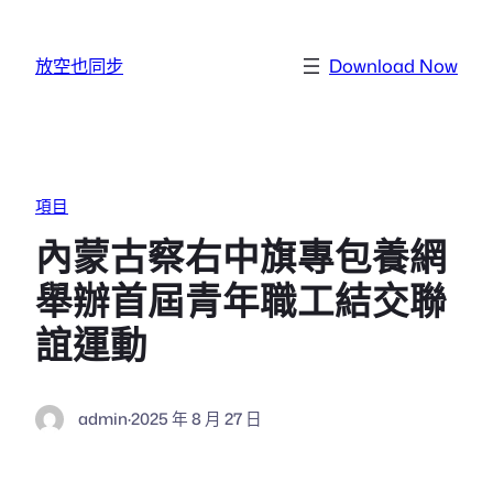
跳至主要內容
放空也同步
Download Now
項目
內蒙古察右中旗專包養網
舉辦首屆青年職工結交聯
誼運動
admin
·
2025 年 8 月 27 日