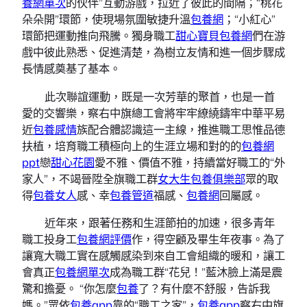
養網單次
的伙伴”互動游戲，拉近了彼此的間隔；“桃花
朵朵開”環節，使現場氛圍敏捷升溫
包養網
；“小紅心”
環節把運動推向飛騰。獨身職工
甜心寶貝包養網
們在游
戲中彼此熟悉、促進清楚，為樹立友情和進一個步驟成
長情感奠基了基本。
此次聯誼運動，既是一次芳華的聚首，也是一首
愛的交響樂，察右中旗總工會將牢牢繚繞鑄牢中華平易
近
包養感情
族配合體認識這一主線，推進職工思惟品德
扶植，培育職工積極向上的生涯立場和對的的
包養網
ppt
戀
甜心花園
愛不雅、價值不雅，持續當好職工的“外
家人”，不竭晉陞全旗職工群
女大生包養俱樂部
眾的取
得
包養女人
感、幸
包養管道
福感、
包養網
回屬感。
近年來，跟著任務和生涯節拍的加速，很多青年
職工投身工
包養網評價
作，得空顧及畢生年夜事。為了
讓寬大職工實在感觸感染到來自工會組織的暖和，讓工
會真正
包養網單次
成為職工群“花兒！”藍沐臉上滿是震
驚和擔憂。 “你怎麼
包養
了？有什麼不舒服，告訴我
媽。”眾依
包養app
靠的“職工之家”，
包養app
察右中旗