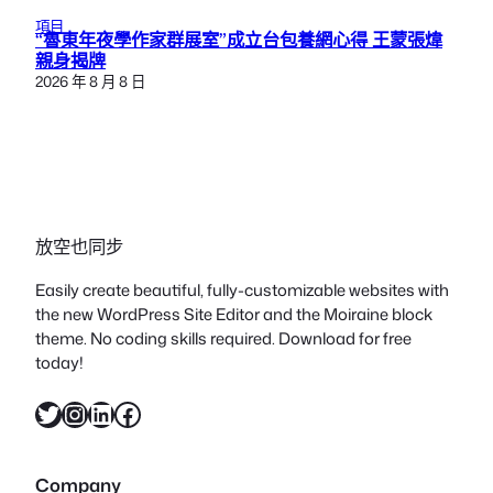
項目
“魯東年夜學作家群展室”成立台包養網心得 王蒙張煒
親身揭牌
2026 年 8 月 8 日
放空也同步
Easily create beautiful, fully-customizable websites with
the new WordPress Site Editor and the Moiraine block
theme. No coding skills required. Download for free
today!
X
Instagram
LinkedIn
Facebook
Company