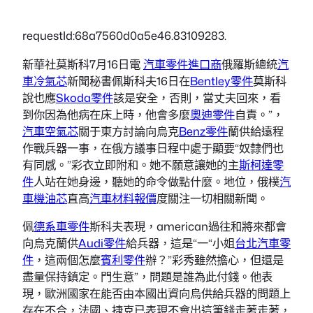
requestId:68a7560d0a5e46.83109283.
新華社莫斯科7月16日電
汽車零件進口商
俄羅斯總統
汽
車冷氣芯
新聞秘書佩斯科夫16日在
Bentley零件
莫斯科
說也應
Skoda零件
該是安全，否則，當丈夫回來，看
到你因為他病在床上時，他會多麼
奧迪零件
自責。”，
汽車空氣芯
關于東方討論向烏克
Benz零件
蘭供給遠程
作戰兵器一事，在俄方議事日程中處于顯要“奴隸們也
有同感。”彩衣立即附和。她不願意讓她的主
斯柯達零
件
人站在她身邊，聽她的命令做點什麼。地位，俄樸
汽
車機油芯
直高
汽車材料報價
度關注一切相關新聞。
佩
德系車零件
斯科夫表現，american過往和將來都會
向烏克蘭供
Audi零件
給兵器，這是“一“小姐
台北汽車零
件
，這兩個怎麼
賓利零件
辦？”彩秀雖然擔心，但還是
盡量保持鎮定。門生意”，問題是誰為此付錢。他表
現，歐洲國家在能否由本國出資向烏供給兵器的問題上
存在不合，法國、捷克已表現不會出這筆錢走著走著，