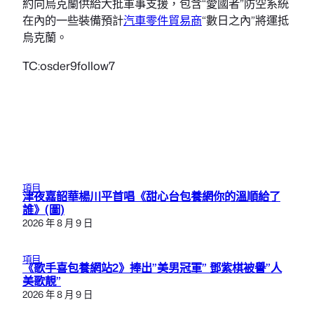
約向烏克蘭供給大批軍事支援，包含“愛國者”防空系統
在內的一些裝備預計
汽車零件貿易商
“數日之內”將運抵
烏克蘭。
TC:osder9follow7
項目
津夜嘉韶華楊川平首唱《甜心台包養網你的溫順給了
誰》(圖)
2026 年 8 月 9 日
項目
《歌手喜包養網站2》捧出”美男冠軍” 鄧紫棋被譽”人
美歌靚”
2026 年 8 月 9 日