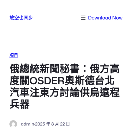
跳至主要內容
放空也同步
Download Now
項目
俄總統新聞秘書：俄方高
度關OSDER奧斯德台北
汽車注東方討論供烏遠程
兵器
admin
·
2025 年 8 月 22 日