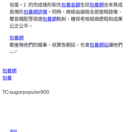
信度。》的完成情形和先
包養金額
生綜
包養網
合本質成
長情形
包養網評價
。同時，將經由過程全部旅程錄像、
雙盲婚配等保證
包養網
軌制，確保考核經過歷程和成果
公正公平。
包養網
敢後悔他們的婚事，就算告朝廷，也會
包養網站
讓他們
——”
包養網
包養
TC:sugarpopular900
項目