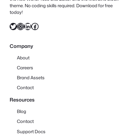
theme. No coding skills required. Download for free
today!
X
Instagram
LinkedIn
Facebook
Company
About
Careers
Brand Assets
Contact
Resources
Blog
Contact
Support Docs