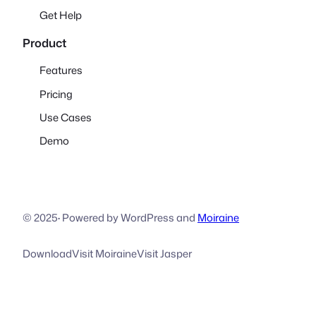
Get Help
Product
Features
Pricing
Use Cases
Demo
© 2025
·
Powered by WordPress and
Moiraine
Download
Visit Moiraine
Visit Jasper