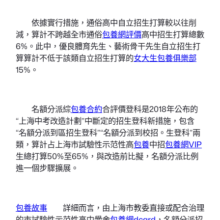
依據實行措施，通俗高中自立招生打算較以往削
減，算計不跨越全市通俗
包養網評價
高中招生打算總數
6%。此中，優良體育先生、藝術骨干先生自立招生打
算算計不低于該類自立招生打算的
女大生包養俱樂部
15%。
名額分派綜
包養合約
合評價登科是2018年公布的
“上海中考改造計劃”中斷定的招生登科新措施，包含
“名額分派到區招生登科”“名額分派到校招。生登科”兩
類，算計占上海市試驗性示范性高
包養
中招
包養網VIP
生總打算50%至65%，與改造前比擬，名額分派比例
進一個步驟擴展。
包養故事
詳細而言，由上海市教委直接或配合治理
的市試驗性示范性高中黌舍
包養網dcard
，名額分派招