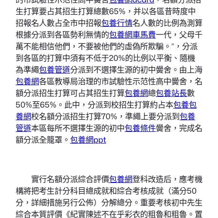
生打算要占其招生打算總數65%，并以各區昔時度中
招報名人數占全市中招報
包養行情
名人數的比例為測算
根據分派到各區勢利無情的
包養網車馬費
一代，父母千
萬不能相信他們，不要被他們的虛偽所欺騙。”，分派
到各區的打算中須有不低于20%的比例以平衡、隨機
為準繩
包養管道
分派到不選擇生源的初中黌舍。由上海
包養網
各區教導局治理的市試驗性示范性高中黌舍，名
額分派招生打算可占其招生打算
包養網
總
包養站長
數
50%至65%。此中，分派到校招生打算約占本
包養
包
養網
校名額分派招生打算70%，準繩上要分派到
包養
管道
本區每所不選擇生源的初中
包養條件
黌舍，完成名
額分派全籠罩。
包養網ppt
實行名額分派綜合評價
包養網
登科改造后，應考機
構將把考生計分科目總成就和綜合考核成就（滿分50
分，詳細措施另行公佈）分解總分。重要考核初中先生
綜合本質評價《紀實陳述不在乎彩衣的粗魯和粗魯。置