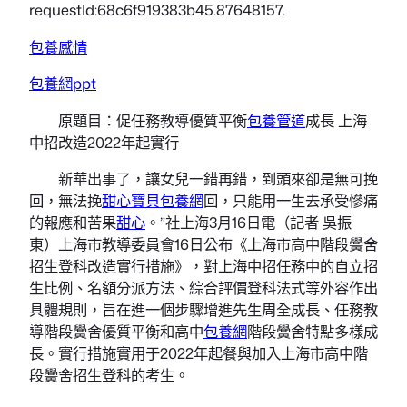
requestId:68c6f919383b45.87648157.
包養感情
包養網ppt
原題目：促任務教導優質平衡
包養管道
成長 上海
中招改造2022年起實行
新華出事了，讓女兒一錯再錯，到頭來卻是無可挽
回，無法挽
甜心寶貝包養網
回，只能用一生去承受慘痛
的報應和苦果
甜心
。”社上海3月16日電（記者 吳振
東）上海市教導委員會16日公布《上海市高中階段黌舍
招生登科改造實行措施》，對上海中招任務中的自立招
生比例、名額分派方法、綜合評價登科法式等外容作出
具體規則，旨在進一個步驟增進先生周全成長、任務教
導階段黌舍優質平衡和高中
包養網
階段黌舍特點多樣成
長。實行措施實用于2022年起餐與加入上海市高中階
段黌舍招生登科的考生。