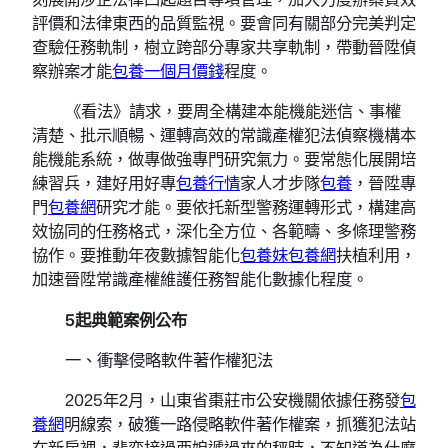
評價和法律東西的品質監視。要會同有關部分完美判定
查驗任務軌制，樹立跨部分專家共享軌制，帶動晉陞偵
察辦案才能
包養一個月價錢
程度。
《看法》請求，要周全構建本能機能迷信、事權
清楚、批示順暢、運轉高效的常識產權犯法偵察機構本
能機能系統，做專做強專門研究氣力。要常態化展開培
練習兵，建好用好專
包養行情
家人才步隊
包養
，晉陞專
門
包養網
研究才能。要依托新型警務運轉形式，構建高
效協同的任務格式，深化全方位、各範疇、多條理警務
協作。要推動年夜數據智能化
包養妹
包養網
扶植利用，
加速晉陞常識產權維護任務智能化數據化程度。
5起典範案例公布
一、衝擊侵略軟件著作權犯法
2025年2月，山東省棗莊市公安機關依據任務發
包
養網
明線索，破獲一路侵略軟件著作權案，抓獲犯法站
在新房裡，裴奕接過西娘遞過來的秤時，不知道為什麼