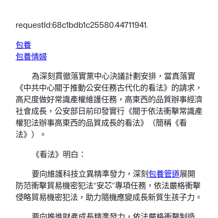
requestId:68c1bdb1c25580.44711941.
包養
包養情婦
為深刻貫徹落實黨中心決議計劃安排，當真落實
《中共中心關于推動公安任務古代化的看法》的請求，
高尺度做好常識產權維護任務，高東西的品質辦事經濟
社會成長，公安部日前印發實行《關于依法衝擊常識產
權犯法辦事高東西的品質成長的看法》（簡稱《看
法》）。
《看法》明白：
要向維護科技立異精準發力，深刻
包養管道
展開
防范衝擊貿易機密犯法“安芯”專項任務，依法嚴格衝擊
侵略貿易機密犯法，助力隨機應變成長新質生孩子力。
要向推進財產成長精準發力，依法嚴格衝擊制造