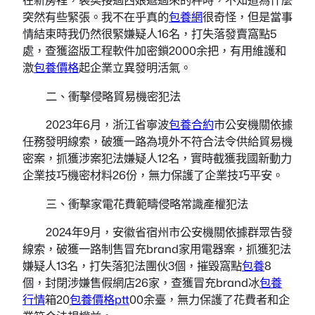
突然有些緊張。我不在乎真的
包養網
很奇怪，但是當事
情結束時我仍然很緊嫌疑人16名，打失落發賣窩點5
處，查獲盜版工程軟件加密鎖2000余把，有用維護和
激
包養價格
起企業立異發明活氣。
二、衝擊侵略貿易機密犯法
2023年6月，浙江省寧波
包養合約
市公安機關依據
任務發明線索，破獲一路為境外不符合法令供給貿易機
密案，抓獲涉案犯法嫌疑人12名，實時截獲我國新動力
企業技巧機密材料26份，無力保護了企業技巧平安。
三、衝擊家電花費範疇侵略常識產權犯法
2024年9月，安徽省宿州市公安機關依據群眾告發
線索，破獲一路制售冒充brand家用電器案，抓獲犯法
嫌疑人13名，打失落犯法團伙3個，摧毀窩點
包養
8
個，封閉涉嫌售假網店26家，查獲冒充brand冰
包養
行情
箱20
包養價格ptt
00余臺，無力保護了花費者和企