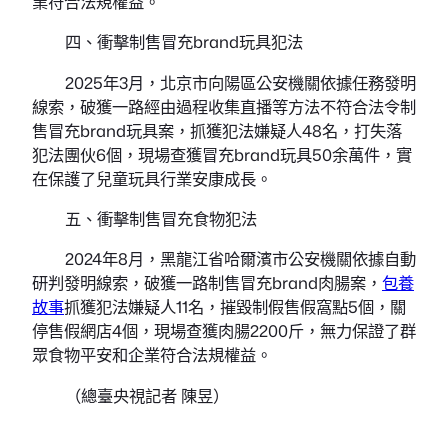
業符合法規權益。
四、衝擊制售冒充brand玩具犯法
2025年3月，北京市向陽區公安機關依據任務發明
線索，破獲一路經由過程收集直播等方法不符合法令制
售冒充brand玩具案，抓獲犯法嫌疑人48名，打失落
犯法團伙6個，現場查獲冒充brand玩具50余萬件，實
在保護了兒童玩具行業安康成長。
五、衝擊制售冒充食物犯法
2024年8月，黑龍江省哈爾濱市公安機關依據自動
研判發明線索，破獲一路制售冒充brand肉腸案，
包養
故事
抓獲犯法嫌疑人11名，摧毀制假售假窩點5個，關
停售假網店4個，現場查獲肉腸2200斤，無力保證了群
眾食物平安和企業符合法規權益。
（總臺央視記者 陳昱）