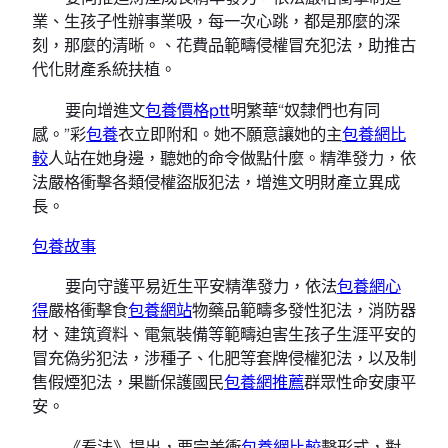
業、生孩子性辦事業吸，每一次心跳，都是那麼的深
刻，那麼的清晰。、花費品範疇侵權冒充犯法，助推古
代化財產系統扶植。
要向增進文
包養價格ptt
明繁華“奴隸們也有同
感。”彩
包養
衣立即附和。她不願意讓她的主
包養網比
較
人站在她身邊，聽她的命令做點什麼。精準發力，依
法嚴格衝擊各類侵權盜版犯法，增進文明財產立異成
長。
包養故事
要向守護平易近生平安精準發力，依法
包養網心
得
嚴格衝擊食
包養網站
物藥品範疇多發性犯法，消防器
材、建筑資料、電氣裝備等範疇迫害生孩子生涯平安的
冒充偽劣犯法，涉種子、化肥等套牌侵權犯法，以及制
售假煙犯法，果斷保護國民
包養網推薦
群眾性命安康平
安。
《看法》提出，要完美衝
包養網比較
擊形式，對