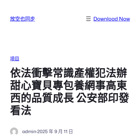
跳至主要內容
放空也同步
Download Now
項目
依法衝擊常識產權犯法辦
甜心寶貝專包養網事高東
西的品質成長 公安部印發
看法
admin
·
2025 年 9 月 11 日