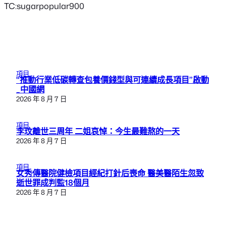
TC:sugarpopular900
項目
“推動行業低碳轉查包養價錢型與可連續成長項目”啟動
_中國網
2026 年 8 月 7 日
項目
李玟離世三周年 二姐哀悼：今生最難熬的一天
2026 年 8 月 7 日
項目
女秀傳醫院健檢項目經紀打針后喪命 醫美醫陌生忽致
逝世罪成判監18個月
2026 年 8 月 7 日