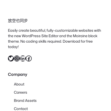
放空也同步
Easily create beautiful, fully-customizable websites with
the new WordPress Site Editor and the Moiraine block
theme. No coding skills required. Download for free
today!
X
Instagram
LinkedIn
Facebook
Company
About
Careers
Brand Assets
Contact