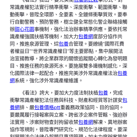
常識產權犯法實行精準衝擊、深度衝擊、範圍衝擊、聯
動衝擊，晉陞全環節、全要素、全鏈條衝擊質效。要奉
行自動警務、預防警務，樹立健全常態化警企聯絡接觸
辦
甜心花園
事機制，強化法治辦事精準供應。要依托常
識產權強國扶植等機制，加大力
包養網
度部分協作共
同，推進泉源管理、綜
包養
合管理。要繚繞“國際花費
者權益日”“世界常識產權日”等主要節點，集中展開法
治宣揚教導，將企業群眾的關懷追蹤關心轉化為發明題
目、推進任務的泉源死水。要施展雙多邊機制感化，深
化國際法律一起配合，推進完美涉外常識產權法治
包養
網
系統，強化涉外常識產權維護。
《看法》誇大，要加大力度法制扶植
包養
，完成
衝擊常識產權犯法任務與科技、財產和經貿等計謀安
包
養網
排、嚴
包養價格ptt
重義務政策協同、目的協同。
要嚴厲履行接報案與立案、跨省涉企案件管轄、強迫辦
法實用、涉案財物查封拘留收禁
包養網
解凍、異地辦案
協作等規則，晉陞專門研究化、規范化法律程度。要深
刻展開涉企法律凸起題目專項管理，加大力度辦案質效