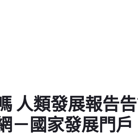
嗎 人類發展報告告
網－國家發展門戶