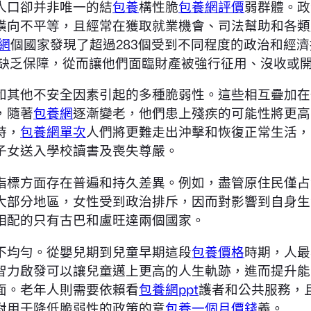
人口卻并非唯一的結
包養
構性脆
包養網評價
弱群體。政
橫向不平等，且經常在獲取就業機會、司法幫助和各類
網
個國家發現了超過283個受到不同程度的政治和經濟
缺乏保障，從而讓他們面臨財產被強行征用、沒收或
和其他不安全因素引起的多種脆弱性。這些相互疊加在
，隨著
包養網
逐漸變老，他們患上殘疾的可能性將更高
時，
包養網單次
人們將更難走出沖擊和恢復正常生活，
子女送入學校讀書及喪失尊嚴。
指標方面存在普遍和持久差異。例如，盡管原住民僅占
全球大部分地區，女性受到政治排斥，因而對影響到自身
相配的只有古巴和盧旺達兩個國家。
不均勻。從嬰兒期到兒童早期這段
包養價格
時期，人最
智力啟發可以讓兒童邁上更高的人生軌跡，進而提升能
面。老年人則需要依賴看
包養網ppt
護者和公共服務，
對用于降低脆弱性的政策的意
包養一個月價錢
義。