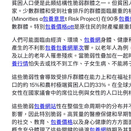
貧困人口便是此類結構性脆弱群體之一。但貧困
家。少數群體和受到社會排斥的群體面臨嚴重的
(Minorities a
包養意思
t Risk Project) 在90多
包養
數群體。特別
包養價格ptt
是原住民的財產權嚴重
人們可能面臨由經濟、環境、
包養網
身體、健康
產生的不利影
包養
包養網單次
響。以老年人為例
及以上的老年人罹患殘疾。當脆弱性疊加在一起
養行情
怕失去或找不到工作、子女生病、不能將
這些脆弱性會導致受排斥群體在能力上和在福祉
口的約 15%和農村極端貧困人口的33%。在
女性在國家議會中的席位比例與女性的人口比例
這些脆弱
包養網站
性在整個生命周期中的分布并
影響，因此特別脆弱。高質量的醫療保健和早期
的社交、教育、
包養價格
以及身心健康的方方面
概念充分體現了這些關鍵的過渡
包養網
時期及其