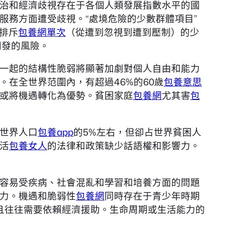
治和經濟歧視存在于各個人類發展指數水平的國
服務方面遭受歧視。“處境危險的少數群體項目”
排斥
包養網單次
（從遭到忽視到遭到壓制）的少
開發的風險。
一起的結構性脆弱將顯著加劇對個人自由和能力
。在全世界范圍內，有超過46%的60歲
包養意思
或將機遇轉化為優勢。貧困家庭
包養網
尤其害
包
世界人口
包養app
的5%左右，但卻占世界貧困人
生活
包養女人
的法律和政策缺少話語權和影響力。
容易受疾病、社會混亂和學習和培養方面的問題
力。機遇和脆弱性
包養網
同時存在于青少年時期
且往往需要依賴經濟援助。生命周期或生活能力的