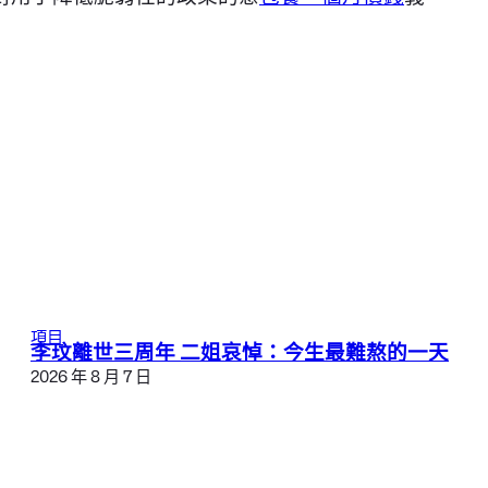
項目
李玟離世三周年 二姐哀悼：今生最難熬的一天
2026 年 8 月 7 日