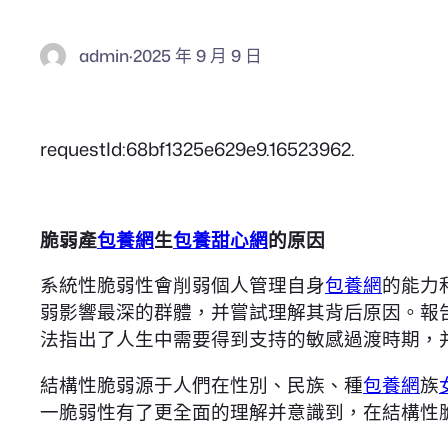
admin
·
2025 年 9 月 9 日
requestId:68bf1325e629e9.16523962.
脆弱產
包養網
生
包養甜心網
的原因
系統性脆弱性會削弱個人管理自身
包養網
的能力
弱影響最深的群體，并嘗試理解其背后原因。報
法指出了人生中需要得到支持的敏感過渡時期，
結構性脆弱源于人們在性別、民族、種
包養網
族
一脆弱性有了更全面的理解并意識到，在結構性