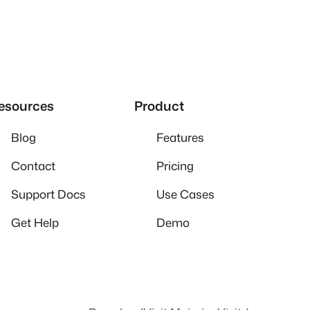
esources
Product
Blog
Features
Contact
Pricing
Support Docs
Use Cases
Get Help
Demo