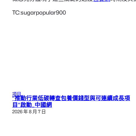
TC:sugarpopular900
項目
“推動行業低碳轉查包養價錢型與可連續成長項
目”啟動_中國網
2026 年 8 月 7 日