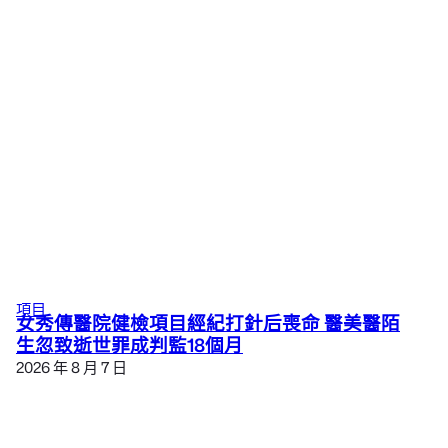
項目
女秀傳醫院健檢項目經紀打針后喪命 醫美醫陌
生忽致逝世罪成判監18個月
2026 年 8 月 7 日