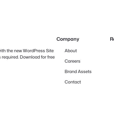
Company
R
 with the new WordPress Site
About
 required. Download for free
Careers
Brand Assets
Contact