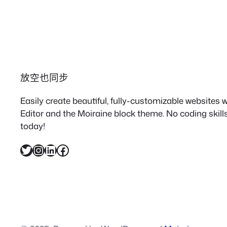
放空也同步
Easily create beautiful, fully-customizable websites
Editor and the Moiraine block theme. No coding skills
today!
X
Instagram
LinkedIn
Facebook