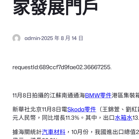
家發展門戶
admin
·
2025 年 8 月 14 日
requestId:689ccf7d9fae02.36667255.
11月8日拍攝的江蘇南通通海
BMW零件
港區集裝
新華社北京11月8日電
Skoda零件
（王錦萱、劉紅
元人民幣，同比增長11.3%。其中，出口
水箱水
1
據海關統計
汽車材料
，10月份，我國進出口總值2.