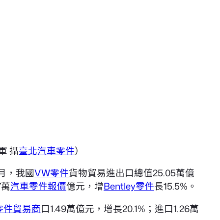
軍 攝
臺北汽車零件
）
個月，我國
VW零件
貨物貿易進出口總值25.05萬億
7萬
汽車零件報價
億元，增
Bentley零件
長15.5%。
零件貿易商
口1.49萬億元，增長20.1%；進口1.26萬