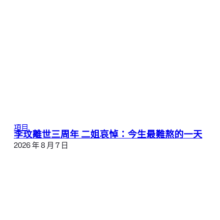
項目
李玟離世三周年 二姐哀悼：今生最難熬的一天
2026 年 8 月 7 日