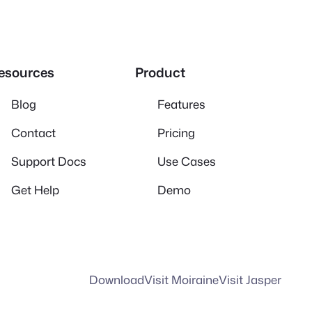
esources
Product
Blog
Features
Contact
Pricing
Support Docs
Use Cases
Get Help
Demo
Download
Visit Moiraine
Visit Jasper