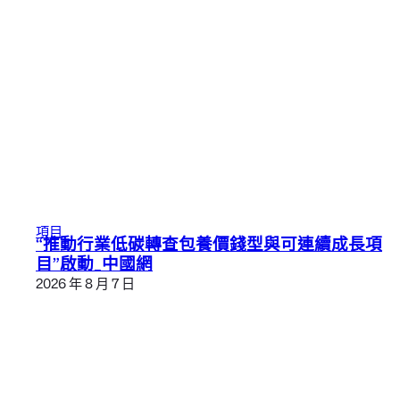
項目
“推動行業低碳轉查包養價錢型與可連續成長項
目”啟動_中國網
2026 年 8 月 7 日