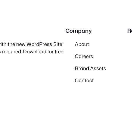
Company
R
 with the new WordPress Site
About
 required. Download for free
Careers
Brand Assets
Contact