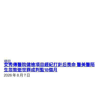
項目
女秀傳醫院健檢項目經紀打針后喪命 醫美醫陌
生忽致逝世罪成判監18個月
2026 年 8 月 7 日