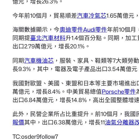
億元，增長26.3%。
今年前10個月，貿易順差
汽車冷氣芯
1.65萬億元
海關數據顯示，今
奧迪零件
Audi零件
年前10個月
同期提
臺北汽車材料
升1.4個百分點。同期，加工
出口2.79萬億元，增長20.1%。
同期
汽車機油芯
，服裝、家具、鞋類等7大類勞動
長9.3%，其中，電器及電子產品出口3.54萬億元，
我國對歐盟、美國、東盟和日本等主要市場進出口
萬億元，增長8.4%。中美貿易總值
Porsche零件
出口6.84萬億元，增長14.8%，高出全國整體增速
此外，民營企業所占比重提升。前10個月，我國民營
報價
其中，出口6.38萬億元，增長11
油氣分離器
TC:osder9follow7