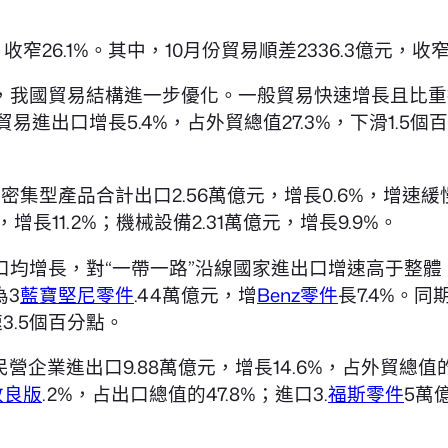
，收窄26.1%。其中，10月份貿易順差2336.3億元，收
，我國貿易結構進一步優化。一般貿易快速增長且比重提升
貿易進出口增長5.4%，占外貿總值27.3%，下滑1.5
密集型產品合計出口2.56萬億元，增長0.6%，增速
增長11.2%；機械設備2.31萬億元，增長9.9%。
均增長，對“一帶一路”沿線國家進出口增速高于整體。
為3
藍寶堅尼零件
.44萬億元，增
Benz零件
長7.4%。
3.5個百分點。
企業進出口9.88萬億元，增長14.6%，占外貿總值的3
改良版
.2%，占出口總值的47.8%；進口3.
福斯零件
5萬