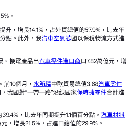
窄5%。
，增長14.1%，占外貿總值的57.9%，比去年
個百分點。此外，我
汽車空氣芯
國以保稅物流方式進
緩慢。機電產品出
汽車零件進口商
口7.82萬億元，增
前10個月，
水箱精
中歐貿易總值3.68
汽車零件
同期，我國對“一帶一路”沿線國家
保時捷零件
合計進
9.4%，比去年同期提升1.1個百分點。
汽車材料
億元，增長21.5%，占進口總值的29.9%。