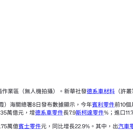
箱作業區（無人機拍攝）。新華社發
德系車材料
（許叢
霞）海關總署8日發布數據顯示，今年
賓利零件
前10
3.35萬億元，增
德系車零件
長7.9
斯柯達零件
%；進口11.
75萬億
賓士零件
元，同比增長22.9%。其中，出
汽車