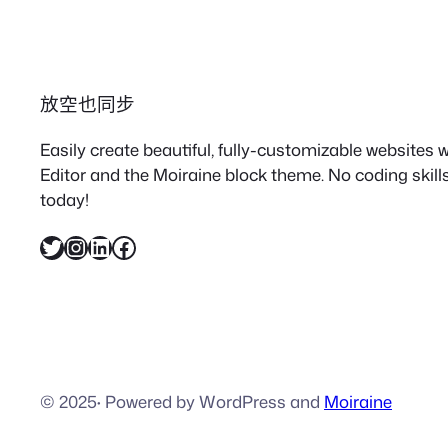
放空也同步
Easily create beautiful, fully-customizable websites
Editor and the Moiraine block theme. No coding skills
today!
X
Instagram
LinkedIn
Facebook
© 2025
·
Powered by WordPress and
Moiraine