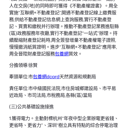
人在交房(地)的同時即可獲得《不動產權證書》。周全
實施“互聯網+不動產登記”,開通不動產登記線上繳費服
務,供給不動產登記信息網上查詢服務,實行不動產登
記、買賣和繳稅并行辦理。推動不動產登記業務進駐縣
(區)政務服務年夜廳,實行不動產登記“一站式”辦理。持
續壓縮財產登記耗時,周全簽發增量不動產權電子證照,
慢慢撤消紙質證明。進步“互聯網+不動產登記”應用率,
周全晉陞財產登記服務
包養網
質效。
分擔領導:徐賢
牽頭單位:市
包養網dcard
天然資源和規劃局
責任單位:市中級國民法院,市住房城鄉建設局、市平易
近政局、市司法局,市稅務局,各縣(區)當局
(三)公共基礎設施接進
1.獲得電力。主動對標杭州“年夜中型企業辦電更省錢、
更省時、更省力”、深圳“樹立具有特點的綜合停電治理