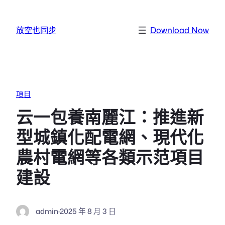
跳至主要內容
放空也同步
Download Now
項目
云一包養南麗江：推進新
型城鎮化配電網、現代化
農村電網等各類示范項目
建設
admin
·
2025 年 8 月 3 日