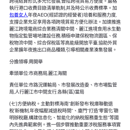
跨境結算形式多元化發展,晉陞跨境貿易方便度。嚴格
執行港口收費目錄清單軌制,并及時公示收費標準。加
包養女人
年夜AEO(經認證的經營者)培養和服務力度,
支撐企業充足享用各項跨境貿易方便化辦法。加速推進
麗江跨境電商綜合業務清關中間、麗江進境食用水生動
物指定監管場地建設任務,積極申建保稅物流園區、保
稅物流中間、綜合保稅區等高能級開放平臺,協助外貿
企業擴年夜進出口商品種類,引導相關產業湊集發展。
分擔領導:周開舉
牽頭單位:市商務局,麗江海關
責任單位:市路況運輸局、市發展改造委、市市場監管
局,人行麗江市中間支行,各縣(區)當局
(七)方便納稅。主動對標海南“創新發布‘稅庫聯動退
稅’新機制,年夜幅壓減退稅時間”、廈門“打造‘零窗化’聰
明辦稅廳,構建信息化、智能化的納稅服務重生態”等國
內先進典範案例。進一個步驟推動重要涉稅服務事項實