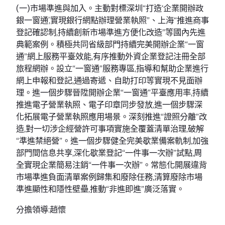
(一)市場準進與加入。主動對標深圳“打造‘企業開辦政
銀一窗通’,實現銀行網點辦理營業執照”、上海“推進商事
登記確認制,持續創新市場準進方便化改造”等國內先進
典範案例。積極共同省級部門持續完美開辦企業“一窗
通”網上服務平臺效能,有序推動外資企業登記注冊全部
旅程網辦。設立“一窗通”服務專區,指導和幫助企業進行
網上申報和登記,通過寄遞、自助打印等實現不見面辦
理。進一個步驟晉陞開辦企業“一窗通”平臺應用率,持續
推進電子營業執照、電子印章同步發放,進一個步驟深
化拓展電子營業執照應用場景。深刻推進“證照分離”改
造,對一切涉企經營許可事項實施全覆蓋清單治理,破解
“準進禁絕營”。進一個步驟健全完美歇業備案軌制,加強
部門間信息共享,深化歇業登記“一件事一次辦”試點,周
全實現企業簡易注銷“一件事一次辦”。常態化開展違背
市場準進負面清單案例歸集和廢除任務,清算廢除市場
準進顯性和隱性壁壘,推動“非進即進”廣泛落實。
分擔領導:趙懷