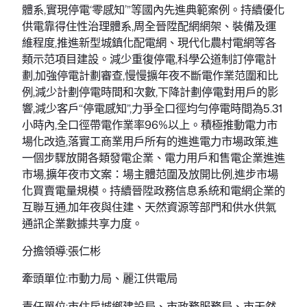
體系,實現停電‘零感知’”等國內先進典範案例。持續優化
供電靠得住性治理體系,周全晉陞配網網架、裝備及運
維程度,推進新型城鎮化配電網、現代化農村電網等各
類示范項目建設。減少重復停電,科學公道制訂停電計
劃,加強停電計劃審查,慢慢擴年夜不斷電作業范圍和比
例,減少計劃停電時間和次數,下降計劃停電對用戶的影
響,減少客戶“停電感知”,力爭全口徑均勻停電時間為5.31
小時內,全口徑帶電作業率96%以上。積極推動電力市
場化改造,落實工商業用戶所有的進進電力市場政策,進
一個步驟放開各類發電企業、電力用戶和售電企業進進
市場,擴年夜市文案：場主體范圍及放開比例,進步市場
化買賣電量規模。持續晉陞政務信息系統和電網企業的
互聯互通,加年夜與住建、天然資源等部門和供水供氣
通訊企業數據共享力度。
分擔領導:張仁彬
牽頭單位:市動力局、麗江供電局
責任單位:市住房城鄉建設局、市政務服務局、市天然