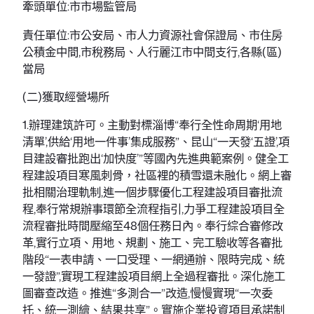
牽頭單位:市市場監管局
責任單位:市公安局、市人力資源社會保證局、市住房
公積金中間,市稅務局、人行麗江市中間支行,各縣(區)
當局
(二)獲取經營場所
1.辦理建筑許可。主動對標淄博“奉行全性命周期‘用地
清單’,供給‘用地一件事’集成服務”、昆山“一天發‘五證’,項
目建設審批跑出‘加快度’”等國內先進典範案例。健全工
程建設項目寒風刺骨，社區裡的積雪還未融化。網上審
批相關治理軌制,進一個步驟優化工程建設項目審批流
程,奉行常規辦事環節全流程指引,力爭工程建設項目全
流程審批時間壓縮至48個任務日內。奉行綜合審修改
革,實行立項、用地、規劃、施工、完工驗收等各審批
階段“一表申請、一口受理、一網通辦、限時完成、統
一發證”,實現工程建設項目網上全過程審批。深化施工
圖審查改造。推進“多測合一”改造,慢慢實現“一次委
托、統一測繪、結果共享”。實施企業投資項目承諾制