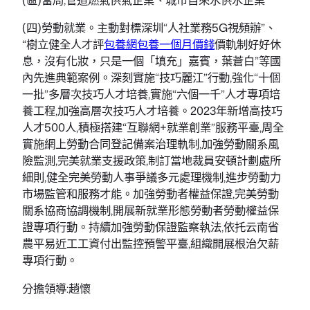
(四)勞動就業。主動對標深圳“人社業務5G視頻辦”、
“樹立健全人才評
包養網
包養一個月價錢
價軌制好好休
息，沒有化妝，只是一個「填充」嘉賓，葉蒼白”等國
內先進典範案例。深刻實施“技巧麗江”行動,強化“十個
一批”多層次技巧人才培養,實施“六個一千”人才專項培
養工程,加強高層次技巧人才培養。2023年新增高技巧
人才500人,積極搭建“互聯網+就業創業”服務平臺,周全
實施網上勞動合同登記備案治理軌制,加強勞動關系風
險監測,完美就業支援政策,制訂當地裁員安頓計劃處所
細則,健全完美勞動人事爭議多元處理機制,進步勞動力
市場監管和服務才能。加強勞動者權益保證,完美勞動
關系協商協調機制,開展新就業形態勞動者勞動權益保
證專項行動。持續加強勞動保證監察執法,依托云南省
農平易近工工資付出監控預警平臺,組織開展根治欠薪
專項行動。
分擔領導:趙懷