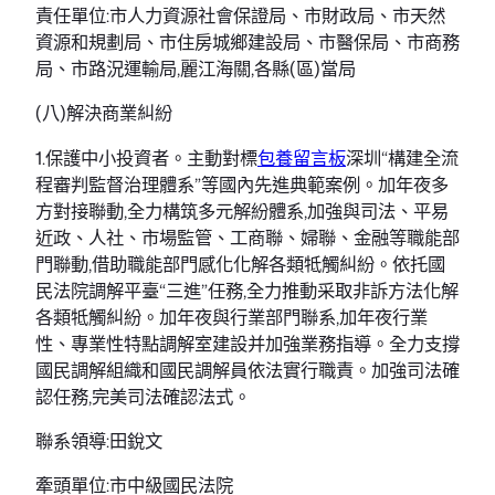
責任單位:市人力資源社會保證局、市財政局、市天然
資源和規劃局、市住房城鄉建設局、市醫保局、市商務
局、市路況運輸局,麗江海關,各縣(區)當局
(八)解決商業糾紛
1.保護中小投資者。主動對標
包養留言板
深圳“構建全流
程審判監督治理體系”等國內先進典範案例。加年夜多
方對接聯動,全力構筑多元解紛體系,加強與司法、平易
近政、人社、市場監管、工商聯、婦聯、金融等職能部
門聯動,借助職能部門感化化解各類牴觸糾紛。依托國
民法院調解平臺“三進”任務,全力推動采取非訴方法化解
各類牴觸糾紛。加年夜與行業部門聯系,加年夜行業
性、專業性特點調解室建設并加強業務指導。全力支撐
國民調解組織和國民調解員依法實行職責。加強司法確
認任務,完美司法確認法式。
聯系領導:田銳文
牽頭單位:市中級國民法院