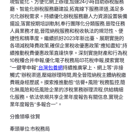
現智能化、方便化網上辦理,加速24小時自助辦稅服務
廳、智能化辦稅服務廳建設,拓寬線下服務渠道,滿足多
元化辦稅需求。持續優化辦稅服務廳人力資源設置裝備
擺設,落實按期培訓軌制,奉行團隊化分類服務,晉陞任務
人員業務才能,晉陞納稅服務和稅收執法的規范性、便
捷性和精準度。繼續抓好2023年新出臺、展期實施的
各項減稅降費政策,確保企業稅收優惠政策“應知盡知”,持
續推動稅費優惠政策直達快享。深刻實施財產和行為稅
10稅種合并申報,優化電子稅務局印花稅申報,摸索實現
“一鍵零申報”,
台灣包養網
持續推廣掌上、網上等“非接
觸式”辦稅渠道,壓縮辦理時間,周全晉陞納稅主體納稅繳
費親身經歷感。摸索推進動態“信譽+風險”稅務監控,簡
化無風險和低風險企業的涉稅業務辦理流程,供給精細
化服務。依法依規共享企業年度報告有關信息,實現企
業年度報告“多報合一”。
分擔領導:徐賢
牽頭單位:市稅務局