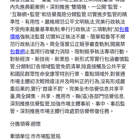
內先進典範案例。深刻推進“雙隨機、一公開”監管、
“互聯網+監管”和信譽風險分類監管,切實進步監管的精
準性、有用性。嚴格規范公平文明執法,完美行政執法
不受拘束裁量基準軌制,奉行行政執法“三項軌制”,加
包養
價格
強執法監督,切實糾正執法不嚴、簡單粗魯等不規
范行政執法行為。周全落實公正競爭審查軌制,開展禁
包養網
止濫用行政權力消除、限制競爭執法專項行動。
對新經濟、新技術、新業態、新形式等實行包涵審慎監
管,分類制訂各領域監管免罰清單;除直接觸及公共平安
和國民群眾性命安康等特別行業、重點領域外,對普通
市場主體初次輕微違法并及時糾正的行為,沒有形成嚴
重后果的,實行“首違不罰”。完美全市信譽信息共享平
臺,周全歸集、共享、應用市、縣(區)各部門信譽信息,
深刻推進信譽監管,加強市場主體事前、事中、事后監
管。深刻推進市場主體行政處罰信譽修復任務。
分擔領導:趙懷
牽頭單位:市市場監管局