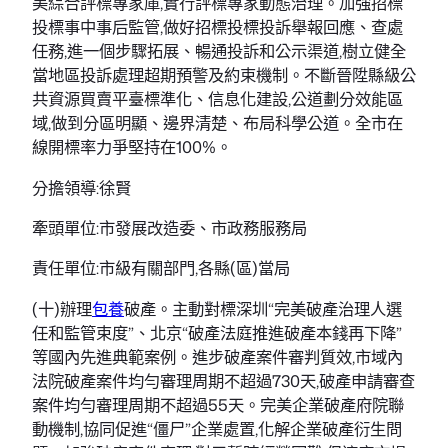
美綜合評標專家庫,實行評標專家動態治理。加強招標
投標事中事后監管,做好招標投標投訴舉報回應、查處
任務,進一個步驟拓展、暢通投訴和公示渠道,樹立健全
當地區投訴處理超期預警及約束機制。不斷晉陞縣級公
共資源買賣平臺標準化、信息化建設,公道劃分效能區
域,做到分區明顯、邊界清楚、布局科學公道。全市在
線開標率力爭堅持在100%。
分擔領導:徐賢
牽頭單位:市發展改造委、市政務服務局
責任單位:市級有關部門,各縣(區)當局
(十)辦理
包養
破產。主動對標深圳“完美破產治理人選
任和監管束度”、北京“破產法庭推進破產本錢再下降”
等國內先進典範案例。進步破產案件審判質效,市域內
法院破產案件均勻審理周期不超過730天,破產申請審查
案件均勻審理周期不超過55天。完美企業破產府院聯
動機制,協同促進“僵尸”企業處置,化解企業破產衍生問