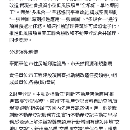
改造,實現社會投資小型低風險項目“全承諾、拿地即開
工”。完美“多規合一”業務協同平臺效能,構成空間規劃
“一張藍圖”,深刻推進應用“一張藍圖”、“多規合一”進行
項目預選址任務。加速推動辦理建筑許可證照電子化。
推進低風險項目完工聯合驗收和不動產登記合并辦理、
同步發證。
分擔領導:趙懷
牽頭單位:市住房城鄉建設局、市天然資源和規劃局
責任單位:市工程建設項目審批軌制改造任務領導小組
成員單位,各縣(區)當局
2.財產登記。主動對標浙江“創新‘不動產智治應用’,推
進‘四零’登記服務”、廣州“不動產登記資料自助查詢,實
現‘零跑動’‘指尖辦’”等國內先進典範案例。進一個步驟
創新不動產登記服務方法,實行不動產登記主動提早服
務,從源頭上解決辦證難問題,奉行新增國有建設用地“交
地即交證”、新建商品房“交房即交證”,確保企業、購房