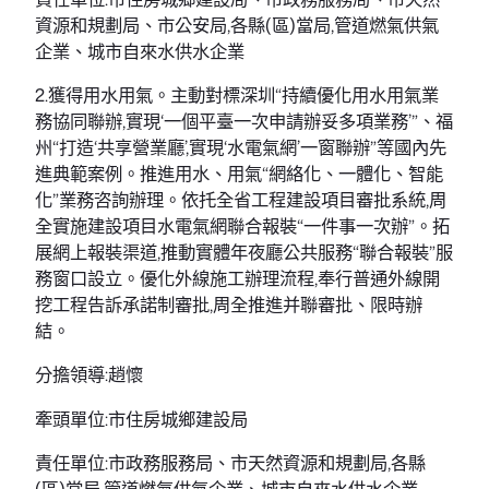
資源和規劃局、市公安局,各縣(區)當局,管道燃氣供氣
企業、城市自來水供水企業
2.獲得用水用氣。主動對標深圳“持續優化用水用氣業
務協同聯辦,實現‘一個平臺一次申請辦妥多項業務’”、福
州“打造‘共享營業廳’,實現‘水電氣網’一窗聯辦”等國內先
進典範案例。推進用水、用氣“網絡化、一體化、智能
化”業務咨詢辦理。依托全省工程建設項目審批系統,周
全實施建設項目水電氣網聯合報裝“一件事一次辦”。拓
展網上報裝渠道,推動實體年夜廳公共服務“聯合報裝”服
務窗口設立。優化外線施工辦理流程,奉行普通外線開
挖工程告訴承諾制審批,周全推進并聯審批、限時辦
結。
分擔領導:趙懷
牽頭單位:市住房城鄉建設局
責任單位:市政務服務局、市天然資源和規劃局,各縣
(區)當局,管道燃氣供氣企業、城市自來水供水企業