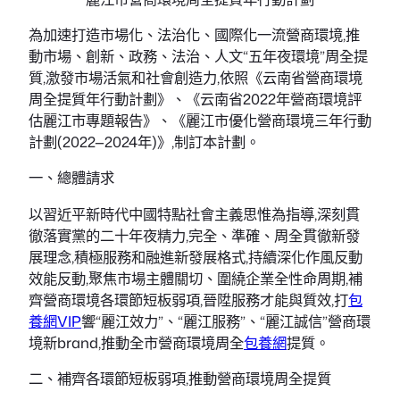
為加速打造市場化、法治化、國際化一流營商環境,推
動市場、創新、政務、法治、人文“五年夜環境”周全提
質,激發市場活氣和社會創造力,依照《云南省營商環境
周全提質年行動計劃》、《云南省2022年營商環境評
估麗江市專題報告》、《麗江市優化營商環境三年行動
計劃(2022—2024年)》,制訂本計劃。
一、總體請求
以習近平新時代中國特點社會主義思惟為指導,深刻貫
徹落實黨的二十年夜精力,完全、準確、周全貫徹新發
展理念,積極服務和融進新發展格式,持續深化作風反動
效能反動,聚焦市場主體關切、圍繞企業全性命周期,補
齊營商環境各環節短板弱項,晉陞服務才能與質效,打
包
養網VIP
響“麗江效力”、“麗江服務”、“麗江誠信”營商環
境新brand,推動全市營商環境周全
包養網
提質。
二、補齊各環節短板弱項,推動營商環境周全提質