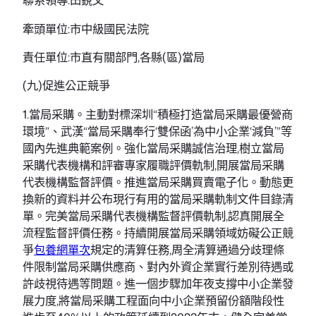
牽頭單位:市中級國民法院
責任單位:市直有關部門,各縣(區)當局
(九)促進公正競爭
1.當局采購。主動對標深圳“積極打造當局采購最優營商
環境”、武漢“當局采購奉行‘雙保函’為中小企業‘減負’”等
國內先進典範案例。強化當局采購誠信治理,樹立當局
采購代表機構和評審專家履職評價軌制,開展當局采購
代表機構監督評價。推進當局采購買賣電子化。動態更
換新的資料并公布現行有用的當局采購軌制文件目錄清
單。完美當局采購代表機構監督評價軌制,認真開展全
流程監督評價任務。持續開展當局采購領域妨礙公正競
爭
包養網單次
規定的清算任務,周全清算通過分歧理條
件限制當局采購供應商、對內外資企業實行差別待遇或
許歧視待遇等問題。進一個步驟加年夜支撐中小企業發
展力度,將當局采購工程面向中小企業預留份額階段性