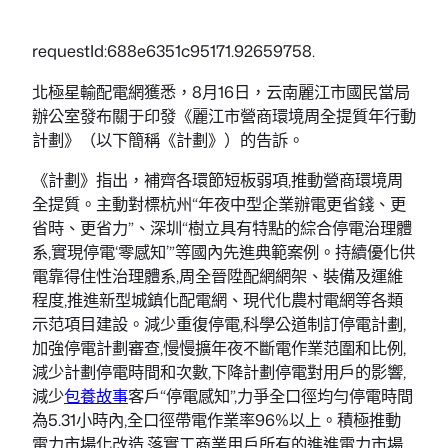
requestId:688e6351c95171.92659758.
北極星輸配電網獲悉，8月16日，云南麗江市國民當局
辦公室發布關于印發《麗江市營商環境周全提質年行動
計劃》（以下簡稱《計劃》）的告訴。
《計劃》指出，補齊各環節短板弱項,推動營商環境周
全提質。主動對標杭州“年夜中型企業辦電更省錢、更
省時、更省力”、深圳“樹立具有特點的綜合停電治理體
系,實現停電‘零感知’”等國內先進典範案例。持續優化供
電靠得住性治理體系,周全晉陞配網網架、裝備及運維
程度,推進新型城鎮化配電網、現代化農村電網等各類
示范項目建設。減少重復停電,科學公道制訂停電計劃,
加強停電計劃審查,慢慢擴年夜不斷電作業范圍和比例,
減少計劃停電時間和次數,下降計劃停電對用戶的影響,
減少
包養故事
客戶“停電感知”,力爭全口徑均勻停電時間
為5.31小時內,全口徑帶電作業率96%以上。積極推動
電力市場化改造,落實工商業用戶所有的進進電力市場