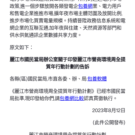
政策,進一個步驟放開各類發電企
包養網
業、電力用戶
和售電企業進進市場,擴年夜市場主體范圍及放開比例,
進步市場化買賣電量規模。持續晉陞政務信息系統和電
網企業的互聯互通,加年夜與住建、天然資源等部門和
供水供氣通訊企業數據共享力度。
原文如下：
麗江市國民當局辦公室關于印發麗江市營商環境周全提
質年行動計劃的告訴
各縣(區)國民當局,市直各委、辦、局:
包養軟體
《麗江市營商環境周全提質年行動計劃》已經市國民當
局批準,現印發給你們,請
包養網比較
認真貫徹執行。
2023年8月12日
(此件公開發布)
麗江市營商環境周全提質年行動計劃