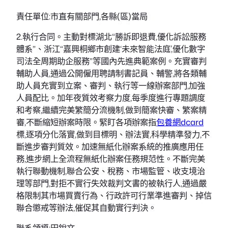
責任單位:市直有關部門,各縣(區)當局
2.執行合同。主動對標湖北“勝訴即退費,優化訴訟服務
體系”、浙江“嘉興桐鄉市創建‘未來智能法庭’,優化數字
司法全周期助企服務”等國內先進典範案例。充實審判
輔助人員,通過公開僱用聘請制書記員、輔警,將各類輔
助人員充實到立案、審判、執行等一線辦案部門,加強
人員配比。加年夜質效考察力度,每季度進行專題調度
和考察,繼續完美繁簡分流機制,做到簡案快審、繁案精
審,不斷縮短辦案時限。緊盯各項辦案指
包養網dcard
標,逐項分化落實,做到目標明、辦法實,科學精準發力,不
斷進步審判質效。加速無紙化辦案系統的推廣應用任
務,進步網上全流程無紙化辦案任務規范性。不斷完美
執行聯動機制,聯合公安、稅務、市場監管、收支境治
理等部門,對拒不實行失效裁判文書的被執行人,通過嚴
格限制其市場買賣行為、行政許可行業準進審判、掉信
聯合懲戒等辦法,催促其自動實行判決。
聯系領導:田銳文