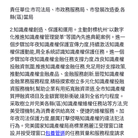
責任單位:市司法局、市政務服務局、市發展改造委,各
縣(區)當局
2.知識產權創造、保護和運用。主動對標杭州“以數字
化推進知識產權管理變革”等國內先進典範案例。進一
個步驟加年夜知識產權保護宣傳力度,持續激活知識產
權保護動能,周全系統認識知識產權保護任務。進一個
步驟加年夜知識產權金融任務支撐力度,改良知識產權
投融資氛圍,推進知識產權金融任務,充足用好支撐政策,
推動知識產權金融產品、金融服務創新,晉陞知識產權
金融業務服務程度,積極摸索樹立多元化知識產權投融
資服務機制,幫助企業有用拓寬融資渠道,全市知識產權
質押融資項目及金額實現新衝破,達到全省均勻程度。
采取樹立并完美各縣(區)知識產權維權任務站等方法,完
美受理機制,為消費者供給高效、便捷的維權服務。加
年夜司法保護力度,嚴厲打擊侵略知識產權的違法犯法
行為。完美國家知識產權局商標業務麗江受理窗口建
設,并按受理窗口
包養管道
的任務質量和服務程度請求