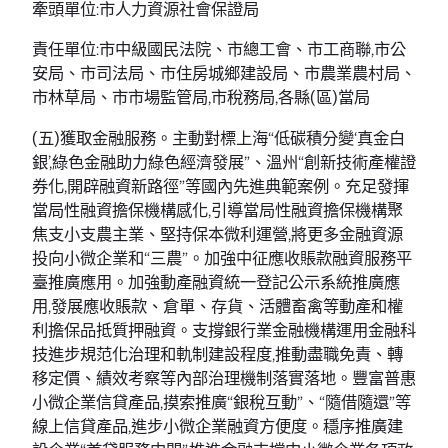
牽頭單位:市人力資源社會保證局
責任單位:市中級國民法院、市總工會、市工商聯,市公
安局、市司法局、市住房城鄉建設局、市農業農村局、
市林草局、市市場監管局,市稅務局,各縣(區)當局
(五)獲取金融服務。主動對標上海“低碳積分變‘真金白
銀’,綠色金融助力綠色經濟發展”、溫州“創新技術產權證
券化,開辟融資新路徑”等國內先進典範案例。充足發揮
當局性融資擔保機構感化,引導當局性融資擔保機構聚
焦支小支農主業、堅持保本微利運營,將更多金融資源
投向小微企業和“三農”。加強中征應收賬款融資服務平
臺推廣應用。加強動產融資統一登記公示系統推廣應
用,發展應收賬款、倉單、存貨、活體畜禽等動產和權
利擔保品抵質押融資。支撐銀行業金融機構運用金融科
技進步規范化治理和軌制建設程度,推動盡職免責、轉
移定價、績效考察等內部治理機制落實落地。豐富普惠
小微企業信貸產品,摸索推廣“銀稅互動”、“隨借隨還”等
線上信貸產品,進步小微企業融資方便度。穩序推廣建