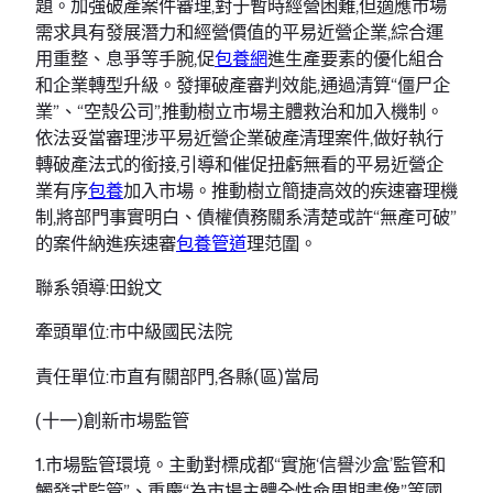
題。加強破產案件審理,對于暫時經營困難,但適應市場
需求具有發展潛力和經營價值的平易近營企業,綜合運
用重整、息爭等手腕,促
包養網
進生產要素的優化組合
和企業轉型升級。發揮破產審判效能,通過清算“僵尸企
業”、“空殼公司”,推動樹立市場主體救治和加入機制。
依法妥當審理涉平易近營企業破產清理案件,做好執行
轉破產法式的銜接,引導和催促扭虧無看的平易近營企
業有序
包養
加入市場。推動樹立簡捷高效的疾速審理機
制,將部門事實明白、債權債務關系清楚或許“無產可破”
的案件納進疾速審
包養管道
理范圍。
聯系領導:田銳文
牽頭單位:市中級國民法院
責任單位:市直有關部門,各縣(區)當局
(十一)創新市場監管
1.市場監管環境。主動對標成都“實施‘信譽沙盒’監管和
觸發式監管”、重慶“為市場主體全性命周期畫像”等國