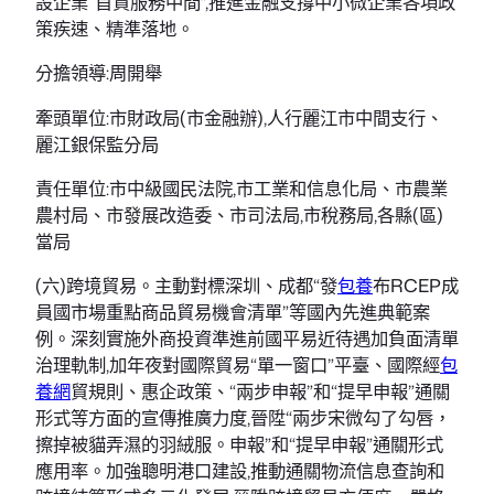
設企業“首貸服務中間”,推進金融支撐中小微企業各項政
策疾速、精準落地。
分擔領導:周開舉
牽頭單位:市財政局(市金融辦),人行麗江市中間支行、
麗江銀保監分局
責任單位:市中級國民法院,市工業和信息化局、市農業
農村局、市發展改造委、市司法局,市稅務局,各縣(區)
當局
(六)跨境貿易。主動對標深圳、成都“發
包養
布RCEP成
員國市場重點商品貿易機會清單”等國內先進典範案
例。深刻實施外商投資準進前國平易近待遇加負面清單
治理軌制,加年夜對國際貿易“單一窗口”平臺、國際經
包
養網
貿規則、惠企政策、“兩步申報”和“提早申報”通關
形式等方面的宣傳推廣力度,晉陞“兩步宋微勾了勾唇，
擦掉被貓弄濕的羽絨服。申報”和“提早申報”通關形式
應用率。加強聰明港口建設,推動通關物流信息查詢和