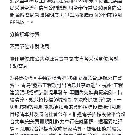
進步至40%以上的政策延續到2023年末。健全完美當
局采購全流程信息公開機制,周全奉行當局采購意向公
開,晉陞當局采購通明度,力爭當局采購意向公開率達到
98%以上。
分擔領導:徐賢
牽頭單位:市財政局
責任單位:市公共資源買賣中間,市直各采購單位,各縣
(區)當局
2.招標投標。主動對標合肥“多維立體監管,護航公正買
賣”、青島“發布工程款付出信息共享效能”、杭州“工程
建設領域招標計劃提早發布”等國內先進典範案例。持
續清算、規范招投標領域軌制,堅決廢除處所保護、一
切制歧視等軌制,動態更換新的資料招標投標治理軌制
目錄清單并及時向社會公布。推進電子招標投標平合整
合共享,完美買賣規則,鼎力奉行在線開標、遠程異地評
標。開展綜合評標專家庫專家清算、擴容任務,持續完