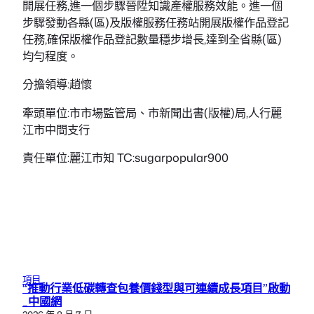
開展任務,進一個步驟晉陞知識產權服務效能。進一個
步驟發動各縣(區)及版權服務任務站開展版權作品登記
任務,確保版權作品登記數量穩步增長,達到全省縣(區)
均勻程度。
分擔領導:趙懷
牽頭單位:市市場監管局、市新聞出書(版權)局,人行麗
江市中間支行
責任單位:麗江市知 TC:sugarpopular900
項目
“推動行業低碳轉查包養價錢型與可連續成長項目”啟動
_中國網