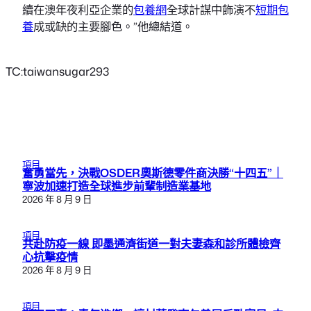
續在澳年夜利亞企業的
包養網
全球計謀中飾演不
短期包
養
成或缺的主要腳色。”他總結道。
TC:taiwansugar293
項目
奮勇當先，決戰OSDER奧斯德零件商決勝“十四五”｜
寧波加速打造全球進步前輩制造業基地
2026 年 8 月 9 日
項目
共赴防疫一線 即墨通濟街道一對夫妻森和診所體檢齊
心抗擊疫情
2026 年 8 月 9 日
項目