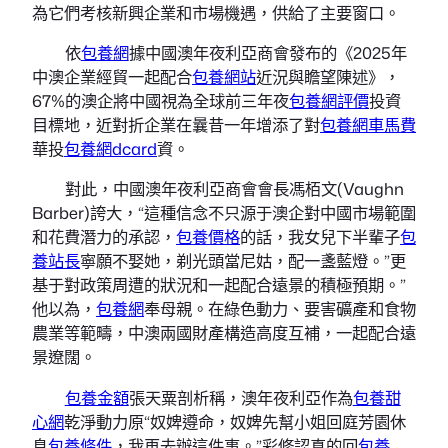
為它們考核新興企業和市場機遇，供給了主要窗口。
依
包養網
據中國澳年夜利亞商會發布的《2025年
中澳企業經貿一起配合
包養網站
近況與瞻望陳述》，
67%的澳企將中國視為全球前三年夜
包養網評價
投資
目標地，近對折企業在曩昔一年增添了對
包養網車馬費
華投
包養網dcard
資。
對此，中國澳年夜利亞商會會長馮栢文(Vaughn
Barber)誇大，“這種信念不只源于澳企對中國市場範圍
和花費潛力的承認，
包養價格
的話，我女兒下半輩子
包
養站長
寧願不娶她，剃光頭當尼姑，配一盞藍燈。”更
基于對政策周遭的狀況和一起配合遠景的積極預期。”
他以為，
包養網
奉母親。在綠色動力、要害礦產和食物
農業等範疇，中澳兩國財產構造高度互補，一起配合遠
景遼闊。
包養金額
張天粟剖析稱，澳年夜利亞作為
包養甜
心網
乾淨動力原“奴婢遵命，奴婢先幫小姐回庭芳園休
息
包養條件
，我再去辦這件事。”彩修認真的回
包養