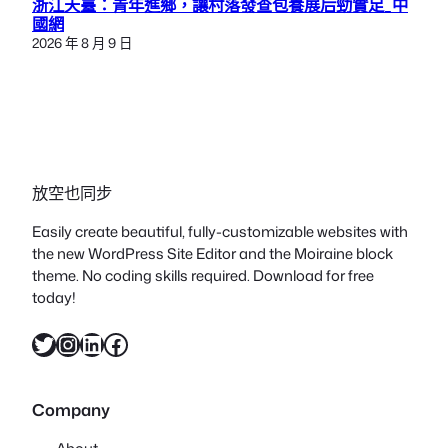
浙江天臺：青年進鄉，讓村落發查包養展后勁實足_中
國網
2026 年 8 月 9 日
放空也同步
Easily create beautiful, fully-customizable websites with
the new WordPress Site Editor and the Moiraine block
theme. No coding skills required. Download for free
today!
X
Instagram
LinkedIn
Facebook
Company