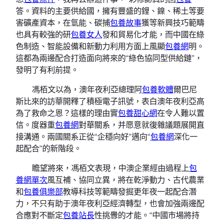
答。資料的主要供給國，擁有豐盛的鋰、鎳、稀土等要
害礦產資本，在氫能、碳捕
包養故事
獲等新興技巧範疇
也具有較強的研
包養女人
發和貿易化才能，而中國在綠
色制造、智能設備和新動力利用方面上風顯
包養網
明。
這都為兩邊配合打造面向將來的“綠色協同型供給鏈”，
發明了有利前提。
馮栢文以為，澳年夜利亞總理阿
包養軟體
爾巴尼
斯比來的訪華開釋了積極電子訊號，表白澳年夜利亞高
為了救命之恩？這樣的理由實
包養甜心網
在令人難以置
信。度器重
包養網
對華關系，并愿意就復雜議題展開直
接溝通。兩國關系正從“企穩向好”邁向“
包養網
深化一
起配合”的新階段。
瞻望將來，馮栢文表現，中澳企業經由過程上
包
養網單次
風互補、協同立異，將在乾淨動力、古代農業
和
包養俱樂部
教導科技等範疇發掘更年夜一起配合潛
力，不只有助于澳年夜利亞經濟轉型，也會加強兩邊配
合應對不斷定
包養站長
性挑釁的才能。“中國市場將持