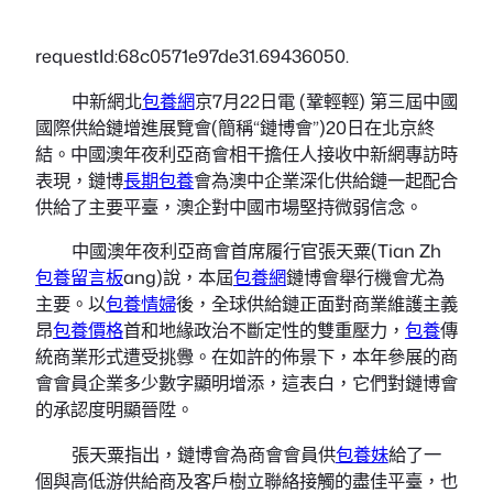
requestId:68c0571e97de31.69436050.
中新網北
包養網
京7月22日電 (鞏輕輕) 第三屆中國
國際供給鏈增進展覽會(簡稱“鏈博會”)20日在北京終
結。中國澳年夜利亞商會相干擔任人接收中新網專訪時
表現，鏈博
長期包養
會為澳中企業深化供給鏈一起配合
供給了主要平臺，澳企對中國市場堅持微弱信念。
中國澳年夜利亞商會首席履行官張天粟(Tian Zh
包養留言板
ang)說，本屆
包養網
鏈博會舉行機會尤為
主要。以
包養情婦
後，全球供給鏈正面對商業維護主義
昂
包養價格
首和地緣政治不斷定性的雙重壓力，
包養
傳
統商業形式遭受挑釁。在如許的佈景下，本年參展的商
會會員企業多少數字顯明增添，這表白，它們對鏈博會
的承認度明顯晉陞。
張天粟指出，鏈博會為商會會員供
包養妹
給了一
個與高低游供給商及客戶樹立聯絡接觸的盡佳平臺，也