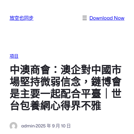
跳至主要內容
放空也同步
Download Now
項目
中澳商會：澳企對中國市
場堅持微弱信念，鏈博會
是主要一起配合平臺｜世
台包養網心得界不雅
admin
·
2025 年 9 月 10 日