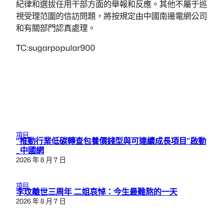
紀律和選拔任用干部方面的舉報和反應。其他不屬于巡
視受理范圍的信訪問題，將按規定由中國南邊電網公司
和有關部門認真處理。
TC:sugarpopular900
項目
“推動行業低碳轉查包養價錢型與可連續成長項目”啟動
_中國網
2026 年 8 月 7 日
項目
李玟離世三周年 二姐哀悼：今生最難熬的一天
2026 年 8 月 7 日