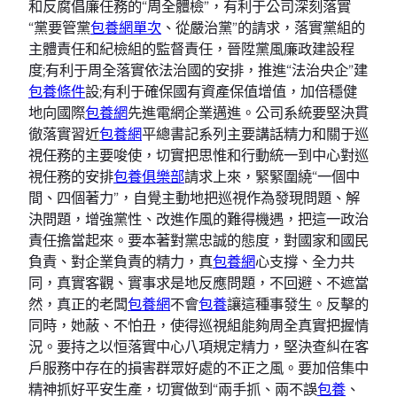
和反腐倡廉任務的“周全體檢”，有利于公司深刻落實
“黨要管黨
包養網單次
、從嚴治黨”的請求，落實黨組的
主體責任和紀檢組的監督責任，晉陞黨風廉政建設程
度;有利于周全落實依法治國的安排，推進“法治央企”建
包養條件
設;有利于確保國有資產保值增值，加倍穩健
地向國際
包養網
先進電網企業邁進。公司系統要堅決貫
徹落實習近
包養網
平總書記系列主要講話精力和關于巡
視任務的主要唆使，切實把思惟和行動統一到中心對巡
視任務的安排
包養俱樂部
請求上來，緊緊圍繞“一個中
間、四個著力”，自覺主動地把巡視作為發現問題、解
決問題，增強黨性、改進作風的難得機遇，把這一政治
責任擔當起來。要本著對黨忠誠的態度，對國家和國民
負責、對企業負責的精力，真
包養網
心支撐、全力共
同，真實客觀、實事求是地反應問題，不回避、不遮當
然，真正的老闆
包養網
不會
包養
讓這種事發生。反擊的
同時，她蔽、不怕丑，使得巡視組能夠周全真實把握情
況。要持之以恒落實中心八項規定精力，堅決查糾在客
戶服務中存在的損害群眾好處的不正之風。要加倍集中
精神抓好平安生產，切實做到“兩手抓、兩不誤
包養
、