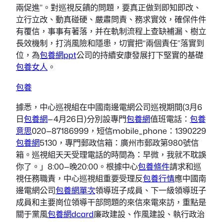
兩促進”。對巡視反饋的問題，要真正做到即知即改、
立行立改、動真碰硬、嚴肅問責、務求實效，確保件件
有覆信，事事有著落，并在軌制流程上查缺補漏、樹立
長效機制，打消風險和隱患，切實把“兩個責任”落實到
位，為
包養網ppt
公司的持續安康發展打下堅實的基礎
包養女人
。
包養
據悉，中心巡視組在中國南邊電網公司巡視期間(3月6
日
包養網
—4月26日)分別設專門
包養網
值班電話：
包養
意思
020—87186999，短信mobile_phone：1390229
包養網
5130，專門郵政信箱：廣州市郵政第980號信
箱。巡視組天天受理電話的時間為：早微，我就不耽誤
你了。」8:00—晚20:00。根據中心
包養條件
請求和巡
視任務職責，中心巡視組重要受理反
包養行情
應中國南
邊電網公司
包養網單次
領導班子成員、下一級領導班子
成員和主要崗位領導干部問題的來信來電來訪，重點是
關于黨風
包養網dcard
廉政建設、作風建設、執行政治