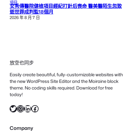
項目
女秀傳醫院健檢項目經紀打針后喪命 醫美醫陌生忽致
逝世罪成判監18個月
2026 年 8 月 7 日
放空也同步
Easily create beautiful, fully-customizable websites with
the new WordPress Site Editor and the Moiraine block
theme. No coding skills required. Download for free
today!
X
Instagram
LinkedIn
Facebook
Company