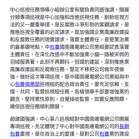
中心巡視任務領導小組辦公室有關負責同道強調，開展
分類專項巡視是中心加強和改進巡視任務、創新巡視方
法的又一嚴重舉措，是反腐敗斗爭形勢的客觀請求，是
推進巡視全覆蓋的必定請求，是加強國企黨風廉政建設
和反腐敗任務的現實請求。落實主體責任，是管黨治黨
的最基礎地點。中
包養
國南邊電網公司黨組要認真落實
主體責任，在深化改造中不斷加強黨小貓一路被宋微的
羽絨服裹著，此刻不再顫抖，但還的建設，深刻推進黨
風廉政建設和反腐敗任務，堅定不移把公司做年夜做
強。做好這次專項巡視，是中國南邊電網公司黨組與中
心
包養俱樂部
巡視組的配合政治責任，要充足信賴、支
撐、共同、監督巡視組任務。各級領導干部要增強黨的
觀念，堅持黨性原則，自覺接收監督，如實反應問題，
確保巡視任務順利開展。
趙建國強調，中心第八巡視組對中國南邊電網公司開展
專項巡視，充足體現了中心對中國南邊電網公司的
長期
包養
重視，是在政治上的愛護，是對公司
包養
黨的建設