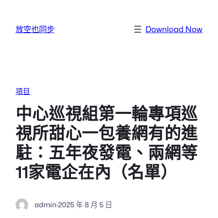
跳至主要內容
放空也同步
Download Now
項目
中心巡視組第一輪專項巡
視所甜心一包養網有的進
駐：五年夜發電、兩網等
11家電企在內（名單）
admin
·
2025 年 8 月 5 日