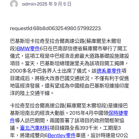
admin
·
2025 年 9 月 5 日
requestId:68b8d063254980.57992223.
巴基斯坦卡拉奇至拉合爾高速公路(蘇庫爾至木爾坦
段)
BMW零件
6日在巴南部信德省蘇庫爾市舉行了開工
儀式，這項工程是中巴經濟走廊最大道路基礎設施建設
項目。當天，巴基斯坦總理謝里夫為該項目開工揭牌，
2000多名中巴各界人士出席了儀式。該
德系車零件
項
目建成后，將極大改善巴國交通狀況。不僅有利于促進
地區經濟發展，還有望成為中國經由巴基斯坦連接印度
洋的陸上交通干線。
卡拉奇至拉合爾高速公路(蘇庫爾至木爾坦段)是連接巴
基斯坦南北的經濟大動脈。2015年4月中國領
保時捷零
件
導人訪巴期間，兩國簽署了該項目的政府間框架協
議。
臺北汽車材料
項目線路全長393千米，工期是3
年，將建成雙向6
Bentley零件
車道，設計時速是120公