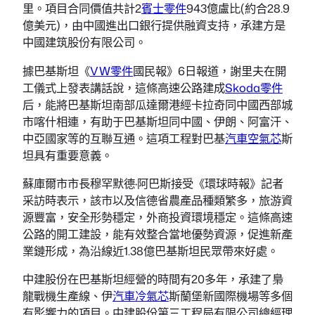
里。項目合同價值共計2
賓士零件
943億盧比(約合28.9
億美元)，由中國進出口銀行提供融資支持，承建方是
中國建筑股份有限公司。
據巴基斯坦《
VW零件
國民報》6日報道，謝里夫在開
工儀式上發表講話說，這條高速公路建成
Skoda零件
后，能將巴基斯坦南部瓜達爾港經卡拉奇同中國西部城
市喀什相連，有助于巴基斯坦同中國、伊朗、阿富汗、
中亞國家等的互聯互通。這項工程對巴基
汽車空氣芯
斯
坦具有重要意義。
蘇庫爾市市長穆罕默德·阿巴斯接受《環球時報》記者
采訪時表示，該市以及信德省農產品種類繁多，旅游資
源豐富，安全形勢穩定，外商投資環境穩定。這條高速
公路的開工建設，能有效整合當地優勢資源，促進新產
業鏈形成，為沿線近1.38億巴基斯坦民眾帶來好處。
中建股份在巴基斯坦經營的時間有20多年，承建了梟
龍戰機生產線、伊
汽車冷氣芯
斯蘭堡新國際機場等多個
有影響力的項目。中建股份第三工程局有限公司總經理