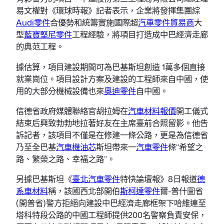
易文權對《環球時報》記者表示，企業將發揮集團綜
Audi零件
合優勢和統籌實施國際超
汽車零件貿易商
大
型
藍寶堅尼零件
工程經驗，將項目打造成中巴經濟走廊
的典范工程。
據估算，項目建設期間可為巴基斯坦創造 1萬多個直接
就業崗位。項目設計方案及建設的工程師來自中國，使
用的大部分機械設備也來
奧迪零件
自中國。
信德省政府媒體聯絡官胡拉姆在
汽車材料報價
開工儀式
結束后興致勃勃地拉著好友在主席臺前合照留影。他告
訴記者，該項目不僅是在修建一條公路，更是為信德省
乃至全巴基
汽車機油芯
斯坦帶來一
汽車零件
條“希望之
路、繁榮之路、幸福之路”。
另據巴基斯坦《
臺北汽車零件
特快論壇報》8日報道
德
系車材料
稱，該國西北部開伯
斯柯達零件
爾-普什圖省
(開普省)警方拒絕向建設中巴經濟走廊框架下哈維連至
塔科特段公路的中國工程師提供200名警察負責安保，