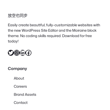
放空也同步
Easily create beautiful, fully-customizable websites with
the new WordPress Site Editor and the Moiraine block
theme. No coding skills required. Download for free
today!
X
Instagram
LinkedIn
Facebook
Company
About
Careers
Brand Assets
Contact