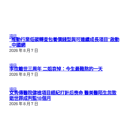
項目
“推動行業低碳轉查包養價錢型與可連續成長項目”啟動
_中國網
2026 年 8 月 7 日
項目
李玟離世三周年 二姐哀悼：今生最難熬的一天
2026 年 8 月 7 日
項目
女秀傳醫院健檢項目經紀打針后喪命 醫美醫陌生忽致
逝世罪成判監18個月
2026 年 8 月 7 日