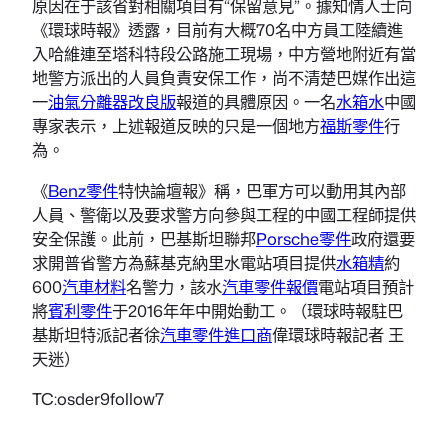
原因在于該省對相關項目有“保留意見”。據知情人士向
《環球時報》透露，目前有大概70名中方員工陸續進
入哈維連至塔科特段公路施工現場，中方營地附近有當
地警方派出的人員負責安保工作，尚不清楚巴媒作出這
一
油氣分離器改良版
報道的具體原因。一名
水箱水
中國
專家表示，上述報道反映的只是一個地方
福斯零件
行
為。
《
Benz零件
特快論壇報》稱，巴軍方可以動用其內部
人員、警衛以及要求警方向參與工程的中國工程師提供
安全保護。此前，巴基斯坦聯邦
Porsche零件
政府還要
求開普省警方為蘇基克納里水電站項目提供
水箱精
約
600
汽車材料
名警力，該水
汽車零件報價
電站項目預計
將
賓利零件
于2016年年中開始動工。（環球時報駐巴
基斯坦特派記者徐
汽車零件進口商
偉環球時報記者 王
天迷）
TC:osder9follow7