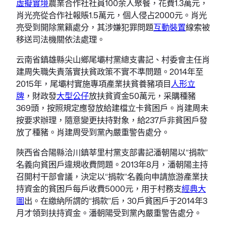
虛擬實境
農業合作社社員100余人聚餐，花費1.3萬元，
肖光亮從合作社報賬1.5萬元，個人侵占2000元。肖光
亮受到開除黨籍處分，其涉嫌犯罪問題
互動裝置
線索被
移送司法機關依法處理。
云南省鎮雄縣尖山鄉尾壩村黨總支書記、村委會主任肖
建周失職失責落實扶貧政策不實不準問題。2014年至
2015年，尾壩村實施專項產業扶貧養豬項目
人形立
牌
，財政發
大型公仔
放扶貧資金50萬元，采購種豬
369頭，按照規定應發放給建檔立卡貧困戶。肖建周未
按要求辦理，隨意變更扶持對象，給237戶非貧困戶發
放了種豬。肖建周受到黨內嚴重警告處分。
陜西省合陽縣洽川鎮莘里村黨支部書記潘朝陽以“捐款”
名義向貧困戶違規收費問題。2013年8月，潘朝陽主持
召開村干部會議，決定以“捐款”名義向申請旅游產業扶
持資金的貧困戶每戶收費5000元，用于村務支
經典大
圖
出。在繳納所謂的“捐款”后，30戶貧困戶于2014年3
月才領到扶持資金。潘朝陽受到黨內嚴重警告處分。