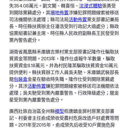
失354.08萬元。劉文閣、韓喜恒、
沈浸式體驗
張勇受
到開除黨籍處分，其
場地佈置
涉嫌犯罪問題線索被移送
司法機關依法處理；縣司法局
活動佈置
黨支部書記兼局
長、時任縣扶貧辦主任潘浩受到行政記大過處分；縣政
協黨組書記兼主席、時任縣人民政府副縣長王民發受到
黨內警告處分。
湖南省鳳凰縣禾庫鎮吉樂村黨支部原書記隆作仕騙取扶
貧資金等問題。2013年，隆作仕虛報牛羊數量，騙取
扶貧資金8.18萬元，并為村民隆某騙取扶貧資金10萬元
提供便利。縣扶貧辦工作人員吳夫馳、禾庫鎮武裝部長
龍
包裝盒
金星在驗收時失職。隆作仕受到開除黨籍處
分，其涉
活動佈置
嫌犯罪問題線索被移送司法機關依法
處理；吳夫馳受到黨內嚴重警告、行政降級處分；龍金
星受到黨內嚴重警告處分。
廣西壯族自治區全州縣
模型
枧唐鎮金屏村原黨支部書
記、村委會主任俞成榮收受農村危房改造戶好處費等問
題。2011年至2015年，俞成榮先后收受10戶實施危房