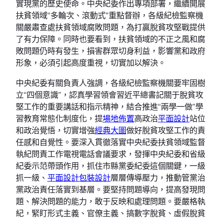
實現黨的歷史使命。中央紀委作出專項部署，繼續開展
扶貧領域“多輪次、滾動式”重點督辦，各級紀檢監察機
關嚴肅查處扶貧領域腐敗問題，為打贏脫貧攻堅戰提供
了有力保障。同時也要看到，扶貧領域的不正之風和腐
敗問題仍時有發生，損害群眾切身利益，影響黨和政府
形象，必須引起高度重視，切實加以解決。
中央紀委有關負責人強調，各級紀檢監察機關要牢固樹
立“四個意識”，認真學習領會習近平總書記關于脫貧攻
堅工作的重要講話和指示精神，結合推進“兩學一做”學
習教育常態化制度化，提
場地佈置
高政治
平面設計
站位
和政治覺悟，切實增強
經典大圖
做好脫貧攻堅工作的責
任感和自覺性。要深入貫徹落實中央紀委扶貧領域監督
執紀問責工作電視電話會議要求，發揮中央紀委和省級
紀委示范帶頭作用，抓住市縣黨委紀委這個關鍵，一級
抓一級、
平面設計
包裝設計
層層傳導壓力，推動管黨治
黨政治責任落實到基層。要堅持問題導向，提高發現問
題、解決問題的能力，敢于反映和處理問題。要嚴格執
紀，緊盯形式主義、官僚主義、搞數字脫貧、虛假脫貧