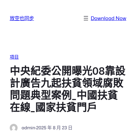
跳至主要內容
放空也同步
Download Now
項目
中央紀委公開曝光08靠設
計廣告九起扶貧領域腐敗
問題典型案例_中國扶貧
在線_國家扶貧門戶
admin
·
2025 年 8 月 23 日