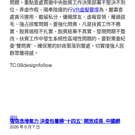
問題，重點查處貫徹中央脫貧工作決策部署不堅決不到
位，弄虛作假、陽奉陰違的行
VR虛擬實境
為，嚴肅查
處貪污挪用、截留私分，優親厚友、虛報冒領，雁過拔
毛、強占掠奪問題。要強化問責，凡是扶貧工作不務
實、脫貧過程不扎實、脫貧結果不真實、發現問題不整
改，扶貧工作中發生系統性區域性問題的，要對黨委紀
委“雙問責”，確保黨的好政策落到實處，切實增強人民
群眾獲得感。
TC:08designfollow
項目
強信念增氣力 決查包養勝“十四五”·開放成長_中國網
2026 年 8 月 7 日