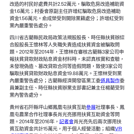
改造的村民好處費共計2.52萬元，騙取危房改造補助資
金1.6萬元；村委會原副主任許增紅騙取危房改造補助
資金1.56萬元。俞成榮受到開除黨籍處分；許增紅受到
黨內嚴重警告處分。
四川省古藺縣民政局政策法規股股長、時任縣扶貧辦綜
合股股長王懷林等人失職失責造成扶貧資金被騙取問
題。2012年至2014年，王懷林在審核古藺縣3家公司申
報扶貧貸款財政貼息資金材料時，未認真核實和查驗，
未發現偽造、篡改貸款合同等造假問題，致使3家公司
騙取扶貧貸款財政貼息資金19.88萬元。王懷林受到黨
內嚴重警告處分；古藺縣經濟開發區黨工委
道具製作
委
員兼副主任、時任縣扶貧辦黨支部書記兼主任楊藺受到
黨內警告處分。
貴州省石阡縣坪山鄉鳳凰屯扶貧互助
參展
社理事長、鳳
凰屯農業合作社理事長肖光亮挪用扶貧互助資金等問
題。2014年至2016年，
記者會
肖光亮先后兩次挪用扶
貧互助資金共計15萬元，用于個人經營活動；組織
VR