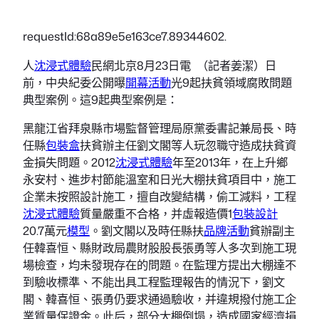
requestId:68a89e5e163ce7.89344602.
人
沈浸式體驗
民網北京8月23日電 （記者姜潔）日
前，中央紀委公開曝
開幕活動
光9起扶貧領域腐敗問題
典型案例。這9起典型案例是：
黑龍江省拜泉縣市場監督管理局原黨委書記兼局長、時
任縣
包裝盒
扶貧辦主任劉文閣等人玩忽職守造成扶貧資
金損失問題。2012
沈浸式體驗
年至2013年，在上升鄉
永安村、進步村節能溫室和日光大棚扶貧項目中，施工
企業未按照設計施工，擅自改變結構，偷工減料，工程
沈浸式體驗
質量嚴重不合格，并虛報造價1
包裝設計
20.7萬元
模型
。劉文閣以及時任縣扶
品牌活動
貧辦副主
任韓喜恒、縣財政局農財股股長張勇等人多次到施工現
場檢查，均未發現存在的問題。在監理方提出大棚達不
到驗收標準、不能出具工程監理報告的情況下，劉文
閣、韓喜恒、張勇仍要求通過驗收，并違規撥付施工企
業質量保證金。此后，部分大棚倒塌，造成國家經濟損