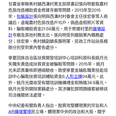
甘肅省寧縣焦村鎮西溝村黨支部原書記張向明套取農村
危房改造補助資金修建寺廟等問題。2013年至2015
年，
包裝設計
張向明與西溝村村委會主任徐宏寧等人商
議后，虛報農村危房改造戶15戶，偽造虛假照片等資
料，騙取補助資金21.56萬元，用于修建村里的
展場設
計
寺廟及其他村務支出。張向明受到撤銷黨內職務處
分；徐宏寧、焦村鎮副鎮長龔明軍、民政工作站站長楊
剛分別受到黨內警告處分。
寧夏回族自治區扶貧開發培訓中心培訓科原科長姚月光
失職失責造成扶貧資金被騙取等問題。2015年，姚月
光未認真審核即通過驗收，致使寧夏金鑰匙職業技能培
訓中心騙取扶貧培訓補貼資金6.
人形立牌
04萬元。此
外，姚月光還收受有關培訓機構禮金和賄賂34.9萬元。
姚月光受到開除黨籍處分，其涉嫌犯罪問題線索被移送
司法機關依法處理。
中央紀委有關負責人指出，脫貧攻堅體現黨的宗旨和人
AR擴增實境
民立場，體現黨中央的政治和大局，關乎