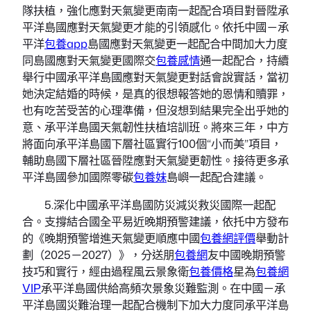
隊扶植，強化應對天氣變更南南一起配合項目對晉陞承
平洋島國應對天氣變更才能的引領感化。依托中國－承
平洋
包養app
島國應對天氣變更一起配合中間加大力度
同島國應對天氣變更國際交
包養感情
通一起配合，持續
舉行中國承平洋島國應對天氣變更對話會說實話，當初
她決定結婚的時候，是真的很想報答她的恩情和贖罪，
也有吃苦受苦的心理準備，但沒想到結果完全出乎她的
意、承平洋島國天氣韌性扶植培訓班。將來三年，中方
將面向承平洋島國下層社區實行100個“小而美”項目，
輔助島國下層社區晉陞應對天氣變更韌性。接待更多承
平洋島國參加國際零碳
包養妹
島嶼一起配合建議。
5.深化中國承平洋島國防災減災救災國際一起配
合。支撐結合國全平易近晚期預警建議，依托中方發布
的《晚期預警增進天氣變更順應中國
包養網評價
舉動計
劃（2025－2027）》，分送朋
包養網
友中國晚期預警
技巧和實行，經由過程風云景象衛
包養價格
星為
包養網
VIP
承平洋島國供給高頻次景象災難監測。在中國－承
平洋島國災難治理一起配合機制下加大力度同承平洋島