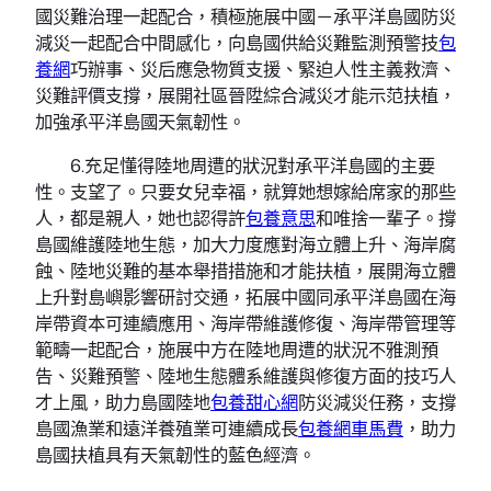
國災難治理一起配合，積極施展中國－承平洋島國防災
減災一起配合中間感化，向島國供給災難監測預警技
包
養網
巧辦事、災后應急物質支援、緊迫人性主義救濟、
災難評價支撐，展開社區晉陞綜合減災才能示范扶植，
加強承平洋島國天氣韌性。
6.充足懂得陸地周遭的狀況對承平洋島國的主要
性。支望了。只要女兒幸福，就算她想嫁給席家的那些
人，都是親人，她也認得許
包養意思
和唯捨一輩子。撐
島國維護陸地生態，加大力度應對海立體上升、海岸腐
蝕、陸地災難的基本舉措措施和才能扶植，展開海立體
上升對島嶼影響研討交通，拓展中國同承平洋島國在海
岸帶資本可連續應用、海岸帶維護修復、海岸帶管理等
範疇一起配合，施展中方在陸地周遭的狀況不雅測預
告、災難預警、陸地生態體系維護與修復方面的技巧人
才上風，助力島國陸地
包養甜心網
防災減災任務，支撐
島國漁業和遠洋養殖業可連續成長
包養網車馬費
，助力
島國扶植具有天氣韌性的藍色經濟。