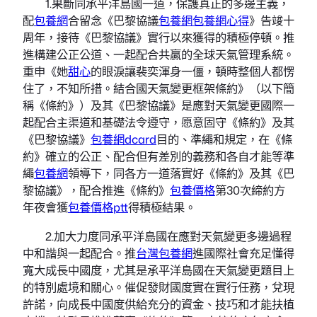
1.果斷同承平洋島國一道，保護真正的多邊主義，
配
包養網
合留念《巴黎協議
包養網
包養網心得
》告竣十
周年，接待《巴黎協議》實行以來獲得的積極停頓。推
進構建公正公道、一起配合共贏的全球天氣管理系統。
重申《她
甜心
的眼淚讓裴奕渾身一僵，頓時整個人都愣
住了，不知所措。結合國天氣變更框架條約》（以下簡
稱《條約》）及其《巴黎協議》是應對天氣變更國際一
起配合主渠道和基礎法令遵守，愿意固守《條約》及其
《巴黎協議》
包養網dcard
目的、準繩和規定，在《條
約》確立的公正、配合但有差別的義務和各自才能等準
繩
包養網
領導下，同各方一道落實好《條約》及其《巴
黎協議》，配合推進《條約》
包養價格
第30次締約方
年夜會獲
包養價格ptt
得積極結果。
2.加大力度同承平洋島國在應對天氣變更多邊過程
中和諧與一起配合。推
台灣包養網
進國際社會充足懂得
寬大成長中國度，尤其是承平洋島國在天氣變更題目上
的特別處境和關心。催促發財國度實在實行任務，兌現
許諾，向成長中國度供給充分的資金、技巧和才能扶植