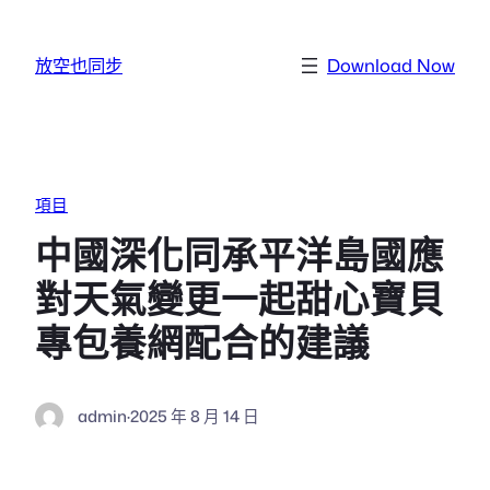
跳至主要內容
放空也同步
Download Now
項目
中國深化同承平洋島國應
對天氣變更一起甜心寶貝
專包養網配合的建議
admin
·
2025 年 8 月 14 日