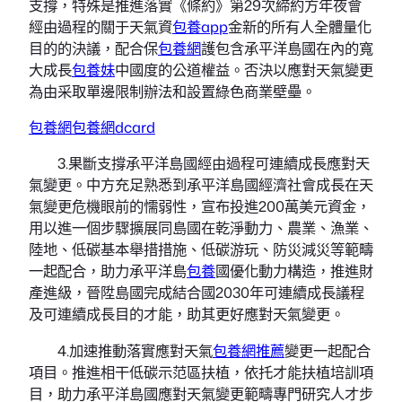
支撐，特殊是推進落實《條約》第29次締約方年夜會
經由過程的關于天氣資
包養app
金新的所有人全體量化
目的的決議，配合保
包養網
護包含承平洋島國在內的寬
大成長
包養妹
中國度的公道權益。否決以應對天氣變更
為由采取單邊限制辦法和設置綠色商業壁壘。
包養網
包養網dcard
3.果斷支撐承平洋島國經由過程可連續成長應對天
氣變更。中方充足熟悉到承平洋島國經濟社會成長在天
氣變更危機眼前的懦弱性，宣布投進200萬美元資金，
用以進一個步驟擴展同島國在乾淨動力、農業、漁業、
陸地、低碳基本舉措措施、低碳游玩、防災減災等範疇
一起配合，助力承平洋島
包養
國優化動力構造，推進財
產進級，晉陞島國完成結合國2030年可連續成長議程
及可連續成長目的才能，助其更好應對天氣變更。
4.加速推動落實應對天氣
包養網推薦
變更一起配合
項目。推進相干低碳示范區扶植，依托才能扶植培訓項
目，助力承平洋島國應對天氣變更範疇專門研究人才步