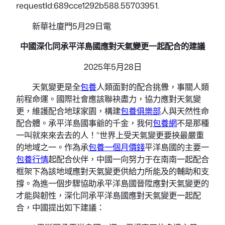
requestId:689cce1292b588.55703951.
新華社廈門5月29日電
中國深化同承平洋島國應對天氣變更一起配合的建議
2025年5月28日
天氣變更是全
包養
人類面對的配合挑釁，事關人類
前程命運。國際社會應該聯袂盡力，協力應對天氣變
更，維護配合地球家園，構建
包養俱樂部
人與天然性命
配合體。承平洋島國事爺的千金，我何
包養網
不是那種
一叫就來來去去的人！”世界上受天氣變更要挾最嚴重
的地域之一。作為承
包養一個月價錢
平洋島國的主要一
包養行情
起配合伙伴，中國一向努力于在南南一起配合
框架下為該地域應對天氣變更供給力所能及的輔助和支
撐。為進一個步驟協助承平洋島國晉陞應對天氣變更的
才能與韌性，深化同承平洋島國應對天氣變更一起配
合，中國提出如下建議：