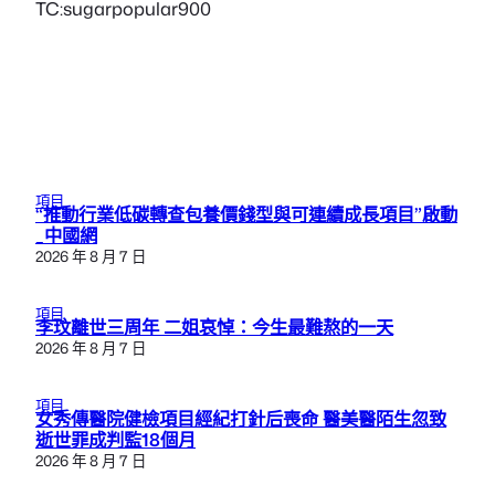
TC:sugarpopular900
項目
“推動行業低碳轉查包養價錢型與可連續成長項目”啟動
_中國網
2026 年 8 月 7 日
項目
李玟離世三周年 二姐哀悼：今生最難熬的一天
2026 年 8 月 7 日
項目
女秀傳醫院健檢項目經紀打針后喪命 醫美醫陌生忽致
逝世罪成判監18個月
2026 年 8 月 7 日