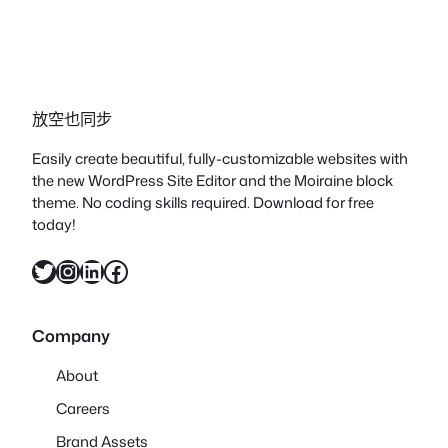
放空也同步
Easily create beautiful, fully-customizable websites with
the new WordPress Site Editor and the Moiraine block
theme. No coding skills required. Download for free
today!
X
Instagram
LinkedIn
Facebook
Company
About
Careers
Brand Assets