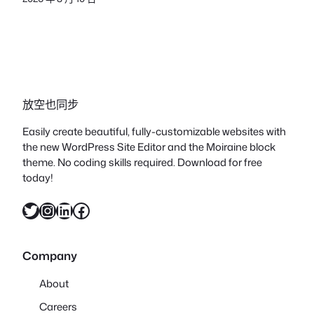
放空也同步
Easily create beautiful, fully-customizable websites with
the new WordPress Site Editor and the Moiraine block
theme. No coding skills required. Download for free
today!
X
Instagram
LinkedIn
Facebook
Company
About
Careers