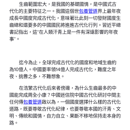
生齒範圍宏大，是我國的基礎國情，是中國式古
代化的主要特征之一。我國這個世
包養管道
界上最年夜
成長中國度完成古代化，意味著比此刻一切發財國度生
齒總和還要多的中國國民將進進古代化行列。習近平總
書記指出，這“在人類汗青上是一件有深遠影響的年夜
事”。
迄今為止，全球完成古代化的國度和地域生齒約
為10億人。中國要率領14億人完成古代化，難度之年
夜、挑釁之多，不難想象。
在浩繁古代化后來者傍邊，為什么生齒最多的中
國能完成周全小康？中國迷信院中國古代化研討中間主
任何傳
包養管道
啟以為，一個國度選擇什么樣的古代化
道路，既要尊敬古代化紀律，也要尊敬本國的汗青、文
明、傳統和國情，自力自立、果斷不移地保持走本身的
路。