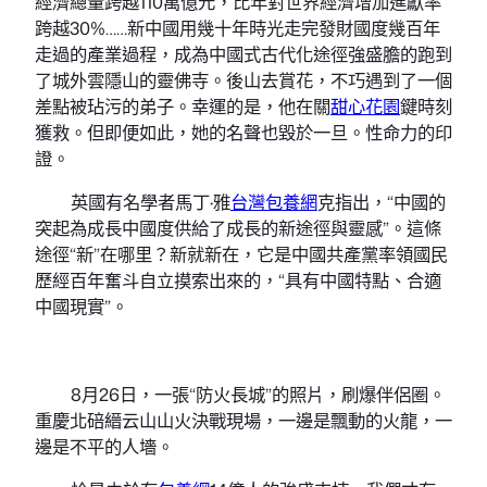
經濟總量跨越110萬億元，比年對世界經濟增加進獻率
跨越30%……新中國用幾十年時光走完發財國度幾百年
走過的產業過程，成為中國式古代化途徑強盛膽的跑到
了城外雲隱山的靈佛寺。後山去賞花，不巧遇到了一個
差點被玷污的弟子。幸運的是，他在關
甜心花園
鍵時刻
獲救。但即便如此，她的名聲也毀於一旦。性命力的印
證。
英國有名學者馬丁·雅
台灣包養網
克指出，“中國的
突起為成長中國度供給了成長的新途徑與靈感”。這條
途徑“新”在哪里？新就新在，它是中國共產黨率領國民
歷經百年奮斗自立摸索出來的，“具有中國特點、合適
中國現實”。
8月26日，一張“防火長城”的照片，刷爆伴侶圈。
重慶北碚縉云山山火決戰現場，一邊是飄動的火龍，一
邊是不平的人墻。