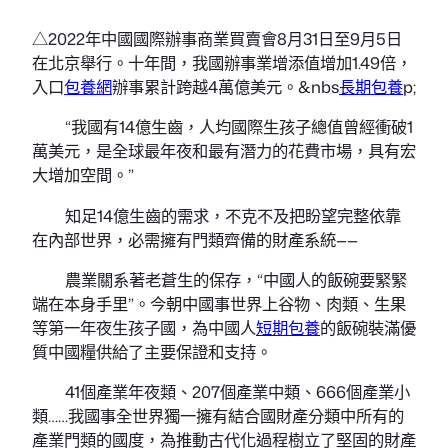
△2022年中國國際辦事商業買賣會8月31日至9月5日
在北京舉行。十年間，我國辦事業增添值增加1.49倍，
入口
包養網
辦事累計跨越4萬億美元。&nbs
長期包養
p;
“我國有14億生齒，人均國際生孩子總值曾經衝破1
萬美元，是全球最年夜和最有潛力的花費市場，具有宏
大增加空間。”
知足14億生齒的需求，不克不及把盼望完整依靠
在內部世界，必需擁有門類齊備的財產系統——
農業關系著老蒼生的保存，“中國人的飯碗要緊緊
端在本身手里”。今朝中國事世界上谷物、肉類、生果
等第一年夜生孩子國，為中國人
短期包養
的飯碗裝滿優
質中國糧供給了主要保證和支持。
41個產業年夜類、207個產業中類、666個產業小
類……我國事全世界獨一擁有結合國財產分類中所有的
產業門類的國度，為推動古代化過程樹立了堅固的財產