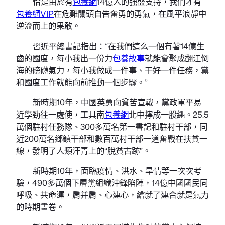
恰是由於有
包養網
14億人的強盛支持，我們才有
包養網VIP
在危難關頭自告奮勇的勇氣，在風平浪靜中
逆流而上的果敢。
習近平總書記指出：“在我們這么一個有著14億生
齒的國度，每小我出一份力
包養故事
就能會聚成翻江倒
海的磅礴氣力，每小我做成一件事、干好一件任務，黨
和國度工作就能向前推動一個步驟。”
新時期10年，中國英勇向貧苦宣戰，黨政軍平易
近學勁往一處使，工具南
包養網
北中擰成一股繩。25.5
萬個駐村任務隊、300多萬名第一書記和駐村干部，同
近200萬名鄉鎮干部和數百萬村干部一道奮戰在扶貧一
線，發明了人類汗青上的“脫貧古跡”。
新時期10年，面臨疫情、洪水、旱情等一次次考
驗，490多萬個下層黨組織沖鋒陷陣，14億中國國民同
呼吸、共命運，肩并肩、心連心，繪就了連合就是氣力
的時期畫卷。