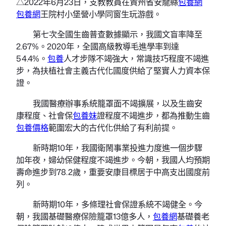
△2022年6月23日，支教教員在貴州省安龍縣
包養網
包養網
王院村小堡營小學同窗生玩游戲。
第七次全國生齒普查數據顯示，我國文盲率降至
2.67%。2020年，全國高級教導毛進學率到達
54.4%。
包養
人才步隊不竭強大，常識技巧程度不竭進
步，為扶植社會主義古代化國度供給了堅實人力資本保
證。
我國醫療辦事系統籠罩面不竭擴展，以及生齒安
康程度、社會保
包養妹
證程度不竭進步，都為推動生齒
包養價格
範圍宏大的古代化供給了有利前提。
新時期10年，我國衛鬧事業投進力度進一個步驟
加年夜，婦幼保健程度不竭進步。今朝，我國人均預期
壽命進步到78.2歲，重要安康目標居于中高支出國度前
列。
新時期10年，多條理社會保證系統不竭健全。今
朝，我國基礎醫療保險籠罩13億多人，
包養網
基礎養老