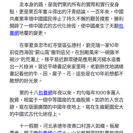
走本身的路，是我們黨的所有的實際和實行安身
點，更是黨百年奮斗得出的汗青結論。一百年來，中國
共產黨率領中國國民停止了持久不懈的艱苦摸索，勝利
開辟了一條中國式的古代化途徑，使中國產生了天翻
包
養網
地覆的變更。
在寧夏吳忠市紅寺堡區弘德村，劉克瑞一家10年
前從西海固“窮山窩”搬到這兒。在刮颳風來“一碗飯半
碗沙”的荒灘上，移平易近群眾硬是應用黃河揚水滋養
出一片綠洲。習近平總書記來家里時，老劉熱忱地請總
書記看他的牛、田、屋子、花，這些是在10年前想都不
敢想的好光景。
黨的十八
包養網
年夜以來，均勻每年1000多萬人
脫貧，相當于一個中等國度的生齒脫貧。如許的人世古
跡，寫在版圖廣闊的中國年夜地上，寫在生齒範圍宏大
的中國式古代化途徑上。
十一假期，河北承德年夜貴口村游人如織。板屋
農舍、親子樂
包養網心得
土、山谷餐廳等特點農旅項目