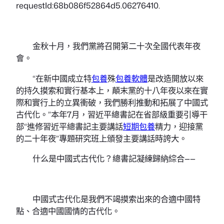
requestId:68b086f52864d5.06276410.
金秋十月，我們黨將召開第二十次全國代表年夜
會。
“在新中國成立特
包養
殊
包養軟體
是改造開放以來
的持久摸索和實行基本上，顛末黨的十八年夜以來在實
際和實行上的立異衝破，我們勝利推動和拓展了中國式
古代化。”本年7月，習近平總書記在省部級重要引導干
部“進修習近平總書記主要講話
短期包養
精力，迎接黨
的二十年夜”專題研究班上頒發主要講話時誇大。
什么是中國式古代化？總書記凝練歸納綜合——
中國式古代化是我們不竭摸索出來的合適中國特
點、合適中國國情的古代化。