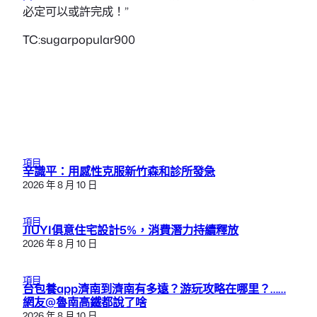
必定可以或許完成！”
TC:sugarpopular900
項目
辛識平：用感性克服新竹森和診所發急
2026 年 8 月 10 日
項目
JIUYI俱意住宅設計5%，消費潛力持續釋放
2026 年 8 月 10 日
項目
台包養app濟南到濟南有多遠？游玩攻略在哪里？……
網友@魯南高鐵都說了啥
2026 年 8 月 10 日