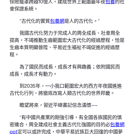
保險籠罩跨越10億人，建成世界上範圍最年夜
包養
的社
會保證系統。
“古代化的實質
包養網
是人的古代化。”
我國古代化努力于完成人的周全成長、社會周全
提高，不竭推動生齒範圍宏大古代化的經過歷程，恰是
生齒本質明顯晉陞、平易近生福祉不竭促進的經過歷
程。
為了國民而成長，成長才有興趣義；依附國民而
成長，成長才有動力。
到2035年，一小我口範圍宏大的西方年夜國進進
古代化行列，將徹底改寫人類古代化的世界邦畿。
瞻望將來，習近平總書記信念滿懷——
“有中國共產黨的剛強引導，有全國各族國民的慎
密連合，周全建成社會主義古代化強國的目的必
包養網
ppt
定可以或許完成，中華平易近族巨大回復的中國夢