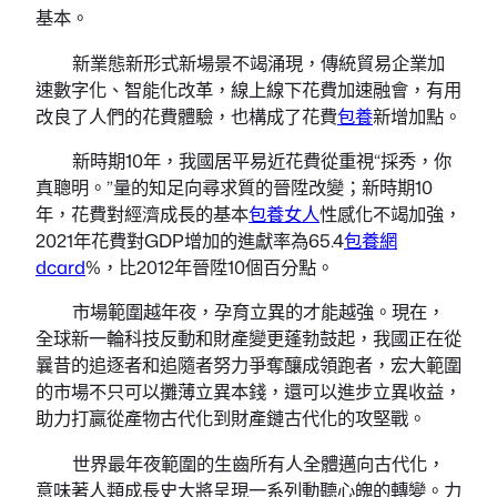
基本。
新業態新形式新場景不竭涌現，傳統貿易企業加
速數字化、智能化改革，線上線下花費加速融會，有用
改良了人們的花費體驗，也構成了花費
包養
新增加點。
新時期10年，我國居平易近花費從重視“採秀，你
真聰明。”量的知足向尋求質的晉陞改變；新時期10
年，花費對經濟成長的基本
包養女人
性感化不竭加強，
2021年花費對GDP增加的進獻率為65.4
包養網
dcard
%，比2012年晉陞10個百分點。
市場範圍越年夜，孕育立異的才能越強。現在，
全球新一輪科技反動和財產變更蓬勃鼓起，我國正在從
曩昔的追逐者和追隨者努力爭奪釀成領跑者，宏大範圍
的市場不只可以攤薄立異本錢，還可以進步立異收益，
助力打贏從產物古代化到財產鏈古代化的攻堅戰。
世界最年夜範圍的生齒所有人全體邁向古代化，
意味著人類成長史大將呈現一系列動聽心魄的轉變。力