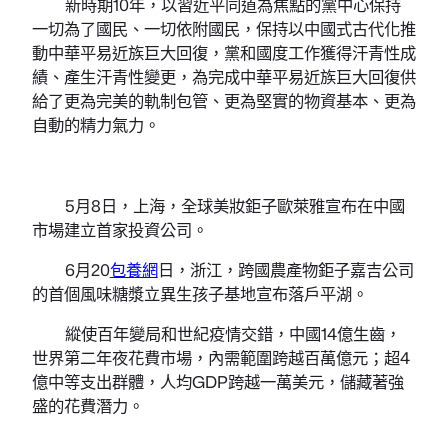
新時期10年，以習近平同道為焦點的黨中心保持
一切為了國民、一切依附國民，保持以中國式古代化推
動中華平易近族巨大回復，黨和國度工作獲得汗青性成
績、產生汗青性變更，為完成中華平易近族巨大回復供
給了更為完美的軌制包管、更為堅實的物資基本、更為
自動的精力氣力。
5月8日，上海，全球美妝鉅子歐萊雅宣布在中國
市場建立首家投資公司。
6月20
包養網
日，浙江，跨國農產物鉅子嘉吉公司
的首個風味糖漿立異生孩子基地宣布落戶平湖。
縱使百年變局和世紀疫情交錯，中國14億生齒，
世界第二年夜花費市場，內需範圍跨越百萬億元；超4
億中等支出群體，人均GDP跨越一萬美元，儲藏著強
盛的花費潛力。