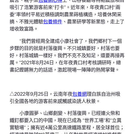
吸引了浩繁游客前來“打卡”。近年來，年夜貴口村“兩
委”率領村平易近積極調劑農業蒔植構造，培養休閑采
摘、不雅光體驗
包養條件
、農業研學等新業態，走上了
增收致富路。
“我們曾經周全建成小康社會了，我們鄉村下一個
步驟的目的就是村落復興。不只城鎮要好，村落也要
好，村落城鎮一樣好。我們不克不及知足，還要再接再
厲。”2021年8月24日，在年夜貴口村考核調研時，總
書記鏗鏘無力的話語，激起現場一陣陣的熱鬧掌聲。
△2022年9月25日，云南年夜
包養網
理白族自治州吸
引全國各地的游客前來感觸感染誘人秋景。
小康圓夢、山鄉劇變、村落復興，已經連火柴和
鐵釘都要入口的中國，現在已成為 “世界工場”和“立異
實驗場”；擁有近4萬公里高速鐵路里程，居全球首位；