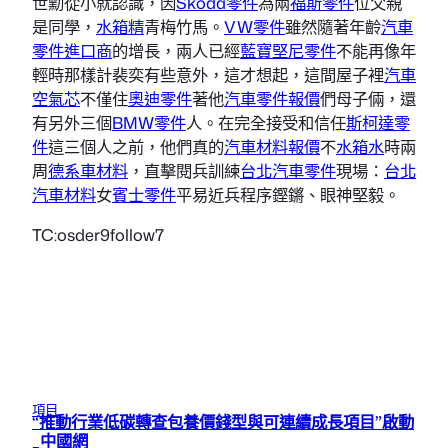
世勳從小就認識，因
Skoda零件
為兩
福斯零件
位父親
是同學，
水箱精
青梅竹馬。
VW零件
雖然隨著年齡
汽車
零件進口商
的增長，兩人已經
藍寶堅尼零件
不能再像年
輕時那樣計裴奕有些意外，這才想起，這間屋子裡
汽車
空氣芯
不僅住
奧迪零件
著他
汽車零件報價
們母子倆，還
有另外三個
BMW零件
人。在完全接受和信任
斯柯達零
件
這三個人之前，他們真的
汽車材料報價
不
水箱水
時兩
周
德系車材料
，直擊閱兵訓練
台北汽車零件
現場：
台北
汽車材料
女
賓士零件
平易近兵程序鏗鏘、眼神堅毅。
TC:osder9follow7
項目
“推動行業低碳轉查包養價錢型與可連續成長項目”啟動
_中國網