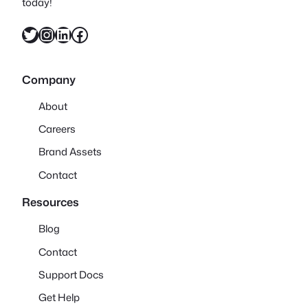
today!
X
Instagram
LinkedIn
Facebook
Company
About
Careers
Brand Assets
Contact
Resources
Blog
Contact
Support Docs
Get Help