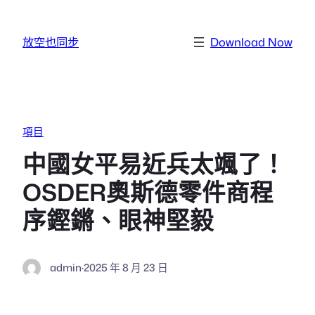
跳至主要內容
放空也同步
Download Now
項目
中國女平易近兵太颯了！
OSDER奧斯德零件商程
序鏗鏘、眼神堅毅
admin
·
2025 年 8 月 23 日