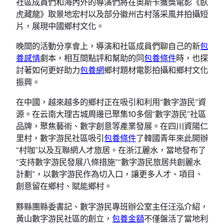
社區成員們和海內外的導演們將在奧斯卡獲獎電影《臥
虎藏龍》取景地宏村以及部分徽州古村落采風并拍攝短
片，展現中國鄉村文化。
晚間的活動分享會上，導演和社區成員們聊自己的新
包
養感情
劇本，相互間點評和幫助的同
包養條件
時，也探
討著如何更好助力
包養網
鄉村題材電影拍攝和鄉村文化
振興。
在中國，越來越多的鄉村正在吸引和利用“數字游民”資
源。在云南大理古城周邊已聚集10多個“數字游民”社區
品牌，聚焦藝術、數字創意等產業發展。在四川資陽仁
里村，數字游民社區吸引
包養條件
了韓國青年來此開辦
“村咖”以及互聯網人才旅居。在浙江麗水，當地發布了
“支持數字游民發展八條措施”“數字游民旅居共創麗水
計劃”，以數字游民作為切入口，讓更多人才、項目、
創意留在鄉村、賦能鄉村。
黟縣團縣委書記、數字游民專班辦公室主任汪泓介紹，
黃山數字游民社區的創立，
包養金額
不僅盤活了當地利