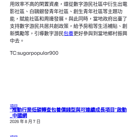
用效率不高的閑置資產，還從數字游民社區中衍生出電
影社區、白鷗銀發青年社區、創生青年社區等主題功
能，賦能社區和周邊發展。與此同時，當地政府出臺了
支持數字游民共居共創政策，給予房租等生活補貼、創
新獎勵等，引導數字游民
包養
更好參與到當地鄉村振興
中去。
TC:sugarpopular900
項目
“推動行業低碳轉查包養價錢型與可連續成長項目”啟動
_中國網
2026 年 8 月 7 日