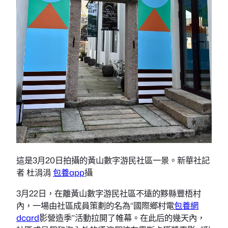
這是3月20日拍攝的黃山數字游民社區一景。新華社記
者 杜涓涓
包養app
攝
3月22日，在離黃山數字游民社區不遠的黟縣豐梧村
內，一場由社區成員策劃的名為“國際鄉村電
包養網
dcard
影營造季”活動拉開了帷幕。在此后的幾天內，