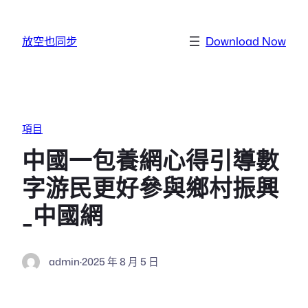
跳至主要內容
放空也同步
Download Now
項目
中國一包養網心得引導數
字游民更好參與鄉村振興
_中國網
admin
·
2025 年 8 月 5 日