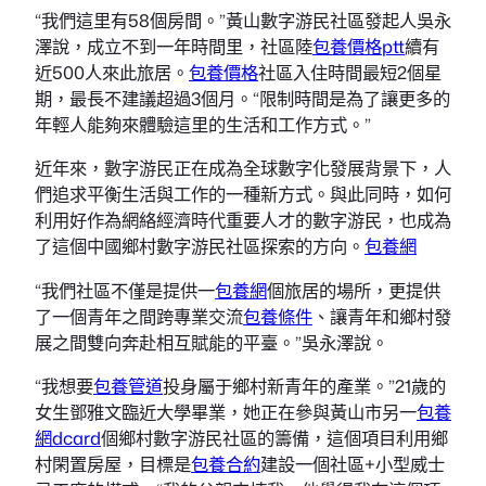
“我們這里有58個房間。”黃山數字游民社區發起人吳永
澤說，成立不到一年時間里，社區陸
包養價格ptt
續有
近500人來此旅居。
包養價格
社區入住時間最短2個星
期，最長不建議超過3個月。“限制時間是為了讓更多的
年輕人能夠來體驗這里的生活和工作方式。”
近年來，數字游民正在成為全球數字化發展背景下，人
們追求平衡生活與工作的一種新方式。與此同時，如何
利用好作為網絡經濟時代重要人才的數字游民，也成為
了這個中國鄉村數字游民社區探索的方向。
包養網
“我們社區不僅是提供一
包養網
個旅居的場所，更提供
了一個青年之間跨專業交流
包養條件
、讓青年和鄉村發
展之間雙向奔赴相互賦能的平臺。”吳永澤說。
“我想要
包養管道
投身屬于鄉村新青年的產業。”21歲的
女生鄧雅文臨近大學畢業，她正在參與黃山市另一
包養
網dcard
個鄉村數字游民社區的籌備，這個項目利用鄉
村閑置房屋，目標是
包養合約
建設一個社區+小型威士