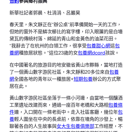
合約
參與鄉村振興
新華社記者郭晨、杜涓涓、呂巖昊
春天里，朱文靜正在“辦公桌”前準備開始一天的工作，
但她的窗外不是鱗次櫛比的寫字樓，印入眼簾的是白墻
黛瓦的傳統村落、綿延的青山和金黃色的油菜花田。
“我辭去了在杭州的白領工作，很享受
包養甜心網
這
包
養網
種旅居狀態。”這位23歲的女
包養網dcard
孩說。
在中國著名的旅游目的地安徽省黃山市黟縣，當地打造
了一個黃山數字游民社區，朱文靜和20多位來自
包養
網
全國各地的青年以一種旅居+
短期包養
辦公的方式聚
居在此。
黃山數字游民社區坐落于一條小河邊，由當地一個釀酒
工業遺址改建而來，通過一座百年老橋和大路相
包養條
件
連，入口開在一條老街中。走入社區客廳，幾位年
包
養
輕人圍坐在中央的長桌前，依靠在墻角的沙發上，暢
聊著各自的人生故事與
女大生包養俱樂部
工作經歷，不