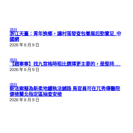
項目
浙江天臺：青年進鄉，讓村落發查包養展后勁實足_中
國網
2026 年 8 月 9 日
項目
【趙寧寧】找九宮格時租比選擇更主要的，是堅持……
2026 年 8 月 9 日
項目
新法案擬為新柔地鐵執法鋪路 馬官員可在兀秀傳醫院
健檢蘭北指定區抽查安檢
2026 年 8 月 9 日