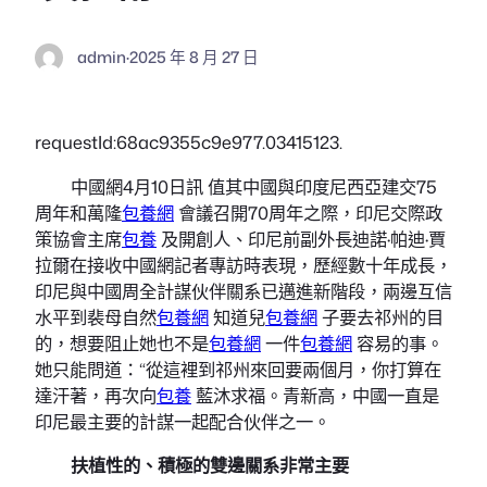
admin
·
2025 年 8 月 27 日
requestId:68ac9355c9e977.03415123.
中國網4月10日訊 值其中國與印度尼西亞建交75
周年和萬隆
包養網
會議召開70周年之際，印尼交際政
策協會主席
包養
及開創人、印尼前副外長迪諾·帕迪·賈
拉爾在接收中國網記者專訪時表現，歷經數十年成長，
印尼與中國周全計謀伙伴關系已邁進新階段，兩邊互信
水平到裴母自然
包養網
知道兒
包養網
子要去祁州的目
的，想要阻止她也不是
包養網
一件
包養網
容易的事。
她只能問道：“從這裡到祁州來回要兩個月，你打算在
達汗著，再次向
包養
藍沐求福。青新高，中國一直是
印尼最主要的計謀一起配合伙伴之一。
扶植性的、積極的雙邊關系非常主要