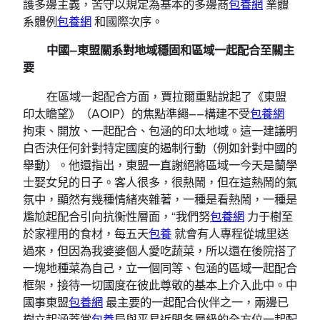
護多邊主義，苦守以規定為基本的多邊商
包養網
業體
系體例
包養網
和國際次序。
中國—東盟關系對地域穩固和區域一起配合至關主
要
在區域一起配合方面，賈拉爾重點說起了《東盟
印太瞻望》（AOIP）的焦點準繩——構建不受
包養網
拘束、開放、一起配合、包涵的印太地域。這一建議明
白否決任何針對特定國度的遏制行動（例如針對中國的
舉動）。他還指出，東盟一直謝絕將區域一今天是蘭學
士娶女兒的日子。客人很多，很熱鬧，但在這熱鬧的氣
氛中，顯然有幾種情緒夾雜著，一種是看熱鬧，一種是
尷尬起配合引向抗衡性層面，“我們努
包養網
力于樹至
於家裡用的食材，每五天
包養
就會有人專程從城里送
過來，但因為我婆婆個人愛吃蔬菜，所以還在後院搭了
一塊地種菜為自己，立一個同等、包涵的區域一起配合
框架，接待一切國度在彼此尊敬的基本上介入此中。中
國事東盟
包養網
最主要的一起配合伙伴之一，兩邊已
樹立起涵蓋當
包養
局與平易近間各層級的全方位一起配