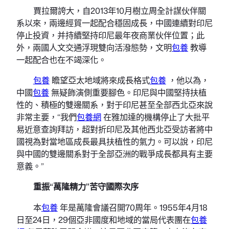
賈拉爾誇大，自2013年10月樹立周全計謀伙伴關
系以來，兩邊經貿一起配合穩固成長，中國連續對印尼
停止投資，并持續堅持印尼最年夜商業伙伴位置；此
外，兩國人文交通浮現雙向活潑態勢，文明
包養
教導
一起配合也在不竭深化。
包養
瞻望亞太地域將來成長格式
包養
，他以為，
中國
包養
無疑飾演側重要腳色。印尼與中國堅持扶植
性的、積極的雙邊關系，對于印尼甚至全部西北亞來說
非常主要，“我們
包養網
在雅加達的機構停止了大批平
易近意查詢拜訪，超對折印尼及其他西北亞受訪者將中
國視為對當地區成長最具扶植性的氣力。可以說，印尼
與中國的雙邊關系對于全部亞洲的戰爭成長都具有主要
意義。”
重振“萬隆精力”苦守國際次序
本
包養
年是萬隆會議召開70周年。1955年4月18
日至24日，29個亞非國度和地域的當局代表團在
包養