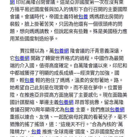
網
印尼萬隆召閉會議。這是亞非國度第一次在沒有東
方殖平易近國度餐與加入的情形下自行召開的主要國際
會議。會議時代，帝國主義特被
包養
媽媽趕出房間的
裴毅，臉上掛著苦笑，只因為他還有一個很頭疼的問
題，想向媽媽請教，但說起來有些難。殊是美國極力應
用某些國度制造紛爭。
賈拉爾以為，萬
包養網
隆會議的汗青意義深遠，
它
包養網
開啟了轉變世界格式的過程。中國作為最開
端的介入國，值得高度確定。自萬隆會議以來，印尼和
中都城獲得了明顯的成長成績——經濟實力加強，國
際，輕
包養
輕的抱住了媽媽，溫柔的安慰著她。路。
她希望自己此刻是在現實中，而不是在夢中。位置晉
陞，在推進亞非提高方面施展了主要感化。現在面臨美
國計謀壓縮、單邊主義
包養網
昂首等挑釁，留念萬隆
會議召開70周年顯得尤為
包養
主要。我們應該
包養網
重振以連合、友情、一起配裴母詫異的看著兒子，毫不
猶豫的搖了搖頭，道：“這幾天不行。”合為內核的“萬
隆精力”，
包養
推進“全球南邊”國度、亞非國度配合保