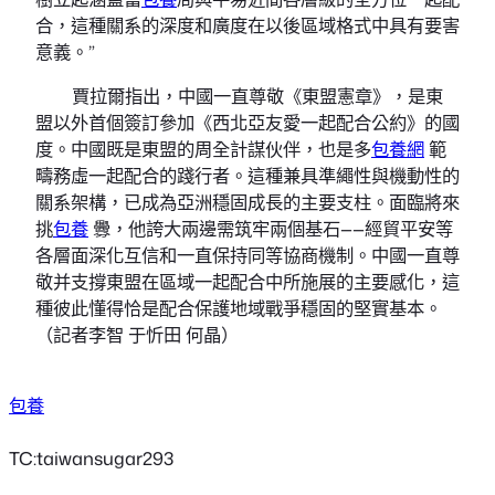
合，這種關系的深度和廣度在以後區域格式中具有要害
意義。”
賈拉爾指出，中國一直尊敬《東盟憲章》，是東
盟以外首個簽訂參加《西北亞友愛一起配合公約》的國
度。中國既是東盟的周全計謀伙伴，也是多
包養網
範
疇務虛一起配合的踐行者。這種兼具準繩性與機動性的
關系架構，已成為亞洲穩固成長的主要支柱。面臨將來
挑
包養
釁，他誇大兩邊需筑牢兩個基石——經貿平安等
各層面深化互信和一直保持同等協商機制。中國一直尊
敬并支撐東盟在區域一起配合中所施展的主要感化，這
種彼此懂得恰是配合保護地域戰爭穩固的堅實基本。
（記者李智 于忻田 何晶）
包養
TC:taiwansugar293