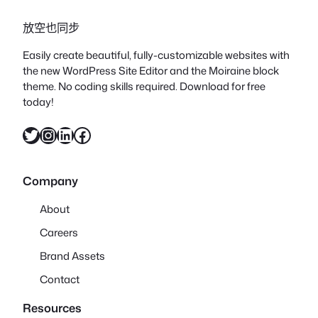
放空也同步
Easily create beautiful, fully-customizable websites with
the new WordPress Site Editor and the Moiraine block
theme. No coding skills required. Download for free
today!
X
Instagram
LinkedIn
Facebook
Company
About
Careers
Brand Assets
Contact
Resources