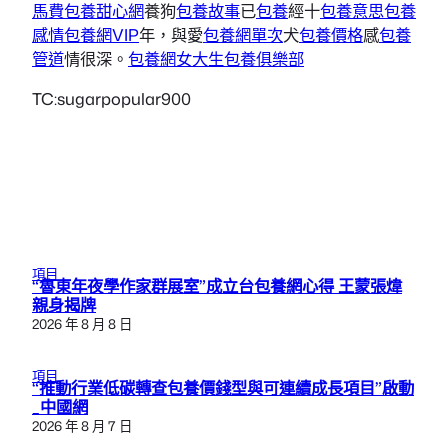
馬費
包養甜心網
養狗
包養故事
已
包養
經十
包養意思
包養
感情
包養網VIP
年，與愛
包養網單次
犬
包養價格
感
包養
管道
情很深。
包養網
女大生包養俱樂部
TC:sugarpopular900
項目
“魯東年夜學作家群展室”成立台包養網心得 王蒙張煒
親身揭牌
2026 年 8 月 8 日
項目
“推動行業低碳轉查包養價錢型與可連續成長項目”啟動
_中國網
2026 年 8 月 7 日