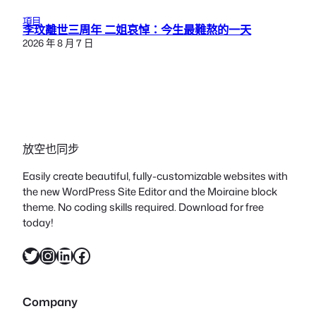
項目
李玟離世三周年 二姐哀悼：今生最難熬的一天
2026 年 8 月 7 日
放空也同步
Easily create beautiful, fully-customizable websites with
the new WordPress Site Editor and the Moiraine block
theme. No coding skills required. Download for free
today!
X
Instagram
LinkedIn
Facebook
Company