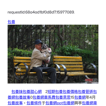
requestId:68a4ad1bf0d8d7.15977089.
包養
包養妹
包養甜心網
2
短期包養
包養價格
包養管道
包
養網
包養故事
0
包養網車馬費
包養意思
15
包養網
年4月
包養故事
，
包養條件
于
包養網ppt
包養網
興亭
包養網車