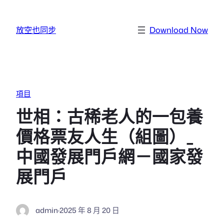
跳至主要內容
放空也同步
Download Now
項目
世相：古稀老人的一包養
價格票友人生（組圖）_
中國發展門戶網－國家發
展門戶
admin
·
2025 年 8 月 20 日