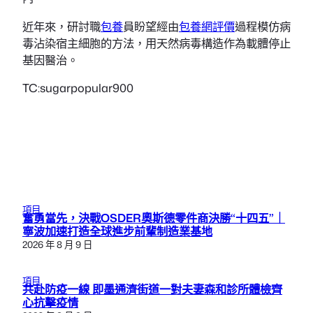
近年來，研討職
包養
員盼望經由
包養網評價
過程模仿病
毒沾染宿主細胞的方法，用天然病毒構造作為載體停止
基因醫治。
TC:sugarpopular900
項目
奮勇當先，決戰OSDER奧斯德零件商決勝“十四五”｜
寧波加速打造全球進步前輩制造業基地
2026 年 8 月 9 日
項目
共赴防疫一線 即墨通濟街道一對夫妻森和診所體檢齊
心抗擊疫情