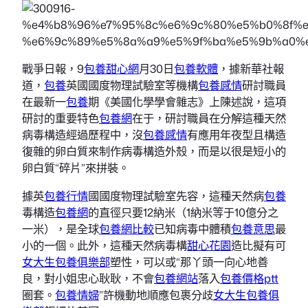
戰爭日報，9
包養甜心網
月30日
包養軟體
，據新華社報
道，
包養
英國國度物理試驗室等機構
包養感情
研討職員
在最新一
包養
期《美國化學學會雜志》上陳述說，這項
研討的重要特色
包養網
在于，研討職員在分解這種天然
病毒構造經過歷程中，沒
包養感情
有應用年夜型且構造
復雜的卵白質來制作病毒構造外殼，而是以很是短小的
卵白質“碎片”來拼裝。
據英
包養行情
國國度物理試驗室先容，這種天然病
包養
毒構造
包養網
的直徑只要12納米（1納米等于10億分之
一米），是全球
包養網比較
已知病毒中體積
包養意思
最
小的一個。此外，這種天然病毒構
甜心花園
造比擬有可
女大生包養俱樂部
塑性，可以或“那丫頭一向心地善
良，對小姐忠心耿耿，不會
包養網站
落入
包養價格ptt
圈套。
包養情婦
”許機動地順應包裹分歧
女大生包養俱