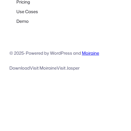
Pricing
Use Cases
Demo
© 2025
·
Powered by WordPress and
Moiraine
Download
Visit Moiraine
Visit Jasper