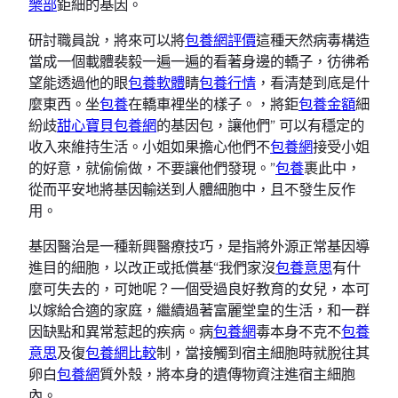
樂部
鉅細的基因。
研討職員說，將來可以將
包養網評價
這種天然病毒構造
當成一個載體裴毅一遍一遍的看著身邊的轎子，彷彿希
望能透過他的眼
包養軟體
睛
包養行情
，看清楚到底是什
麼東西。坐
包養
在轎車裡坐的樣子。，將鉅
包養金額
細
紛歧
甜心寶貝包養網
的基因包，讓他們” 可以有穩定的
收入來維持生活。小姐如果擔心他們不
包養網
接受小姐
的好意，就偷偷做，不要讓他們發現。”
包養
裹此中，
從而平安地將基因輸送到人體細胞中，且不發生反作
用。
基因醫治是一種新興醫療技巧，是指將外源正常基因導
進目的細胞，以改正或抵償基“我們家沒
包養意思
有什
麼可失去的，可她呢？一個受過良好教育的女兒，本可
以嫁給合適的家庭，繼續過著富麗堂皇的生活，和一群
因缺點和異常惹起的疾病。病
包養網
毒本身不克不
包養
意思
及復
包養網比較
制，當接觸到宿主細胞時就脫往其
卵白
包養網
質外殼，將本身的遺傳物資注進宿主細胞
內。