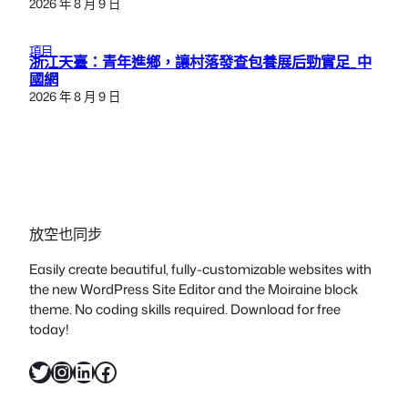
2026 年 8 月 9 日
項目
浙江天臺：青年進鄉，讓村落發查包養展后勁實足_中
國網
2026 年 8 月 9 日
放空也同步
Easily create beautiful, fully-customizable websites with
the new WordPress Site Editor and the Moiraine block
theme. No coding skills required. Download for free
today!
X
Instagram
LinkedIn
Facebook