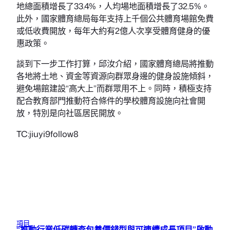
地總面積增長了33.4%，人均場地面積增長了32.5%。
此外，國家體育總局每年支持上千個公共體育場館免費
或低收費開放，每年大約有2億人次享受體育健身的優
惠政策。
談到下一步工作打算，邱汝介紹，國家體育總局將推動
各地將土地、資金等資源向群眾身邊的健身設施傾斜，
避免場館建設“高大上”而群眾用不上。同時，積極支持
配合教育部門推動符合條件的學校體育設施向社會開
放，特別是向社區居民開放。
TC:jiuyi9follow8
項目
“推動行業低碳轉查包養價錢型與可連續成長項目”啟動