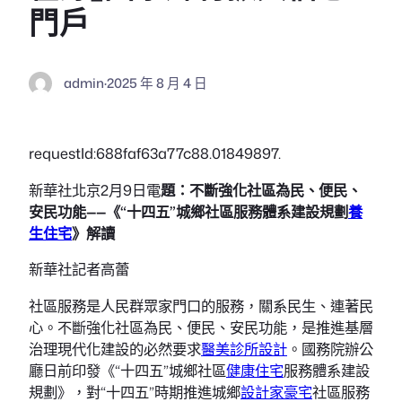
門戶
admin
·
2025 年 8 月 4 日
requestId:688faf63a77c88.01849897.
新華社北京2月9日電
題：不斷強化社區為民、便民、
安民功能——《“十四五”城鄉社區服務體系建設規劃
養
生住宅
》解讀
新華社記者高蕾
社區服務是人民群眾家門口的服務，關系民生、連著民
心。不斷強化社區為民、便民、安民功能，是推進基層
治理現代化建設的必然要求
醫美診所設計
。國務院辦公
廳日前印發《“十四五”城鄉社區
健康住宅
服務體系建設
規劃》，對“十四五”時期推進城鄉
設計家豪宅
社區服務