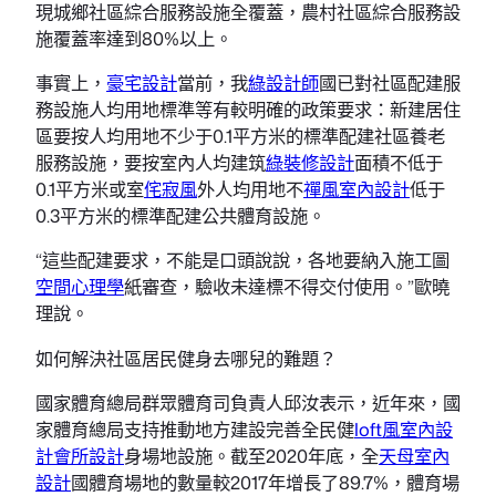
現城鄉社區綜合服務設施全覆蓋，農村社區綜合服務設
施覆蓋率達到80%以上。
事實上，
豪宅設計
當前，我
綠設計師
國已對社區配建服
務設施人均用地標準等有較明確的政策要求：新建居住
區要按人均用地不少于0.1平方米的標準配建社區養老
服務設施，要按室內人均建筑
綠裝修設計
面積不低于
0.1平方米或室
侘寂風
外人均用地不
禪風室內設計
低于
0.3平方米的標準配建公共體育設施。
“這些配建要求，不能是口頭說說，各地要納入施工圖
空間心理學
紙審查，驗收未達標不得交付使用。”歐曉
理說。
如何解決社區居民健身去哪兒的難題？
國家體育總局群眾體育司負責人邱汝表示，近年來，國
家體育總局支持推動地方建設完善全民健
loft風室內設
計
會所設計
身場地設施。截至2020年底，全
天母室內
設計
國體育場地的數量較2017年增長了89.7%，體育場