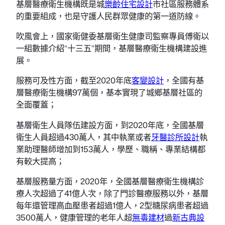
基層醫療衛生機構既是城
樂齡住宅設計
市社區服務體系
的重要組成，也是守護人民群眾健康的第一道防線。
吹風會上，國家衛健委基層衛生健康司監察專員傅衛以
一組數據介紹“十三五”期間，基層醫療衛生機構建設進
展。
服務可及性方面，截至2020年底
客變設計
，全國有基
層醫療衛生機構97萬個，基本實現了城鄉基層社區的
全面覆蓋；
基層衛生人員隊伍建設方面，到2020年底，全國基層
衛生人員超過430萬人，其中執業或者
牙醫診所設計
執
業助理醫師增加到153萬人，學歷、職稱、專業結構都
有較大提高；
基層服務量方面，2020年，全國基層醫療衛生機構診
療人次超過了41億人次，除了門診醫療服務以外，基層
每年還管理高血壓患者超過1億人，2型糖尿病患者超過
3500萬人，健康管理的老年人超
無毒建材
過
新古典設