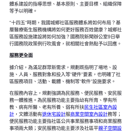
體系建設的指導思想、基本原則、主要目標、組織保障
等予以明確。
“十四五”時期，我國城鄉社區服務體系將如何布局？基
層醫療衛生服務機構將如何更好服務百姓健康？城鄉社
區服務設施建設將如何加強？國務院新聞辦公室9日舉
行國務院政策例行吹風會，就相關社會熱點予以回應。
服務更全面
據介紹，為滿足群眾新需求，規劃既指明了場地、設
施、人員、服務對象和投入等“硬件”要素，也明確了社
區服務項目、活動、載體、機制等“軟件”設施要求。
在服務內容上，規劃強調為民服務、便民服務、安民服
務一體推進。為民服務功能主要指幼有所育、學有所
教、病有所醫、老有所養、弱有所扶
民生社區室內設
計
，文體活動有
退休宅設計
服
商業空間室內設計
務等；
便民服務功能主要指社區公共事業服務事項和商業服務
事項兩大類；安民服務功能主要涉及社區平
親子空間設