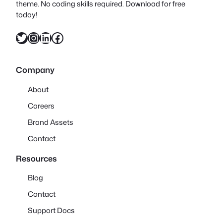
theme. No coding skills required. Download for free
today!
X
Instagram
LinkedIn
Facebook
Company
About
Careers
Brand Assets
Contact
Resources
Blog
Contact
Support Docs