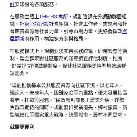
計
安建設的各項服務。
在服務主體上
THE R3 寓所
，規劃強調充分調動群團組
織、社
身心診所設計
會組織、社會工作者、志愿者和社
會慈善資源等社會力量，引導市場力量，更好發揮政
老
屋翻新
府作用，構建多方參與格局。
在服務模式上，規劃要求完善服務統籌、即時響應等機
制，健全群眾對社區服務的滿意調查評估制度，推廣
“好差評”評價激勵制度，促使社區服務更精準地適應群
眾需要。
“規劃推動基本公共服務資源向社區下沉，以老年人、
殘疾人、未成年人、困難家庭等為重點，優先發展社區
養老、托育等服務。”民政部副部長王愛文介紹，在聚
焦群眾期待的同時，規劃緊扣就業優先、鄉村振興、新
型城鎮化等國家重大戰略，統籌城市、農村不同需求。
就醫更便利