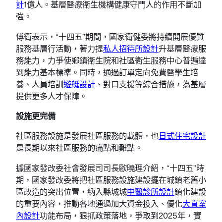
計
1億人。基層醫療衛生機構健康守門人的作用不斷加
強。
傅衛表示，“十四五”期間，國家衛健委將持續開展優質
服務基層行活動，著力提
私人招待所設計
升基層醫療服
務能力，力爭使鄉鎮衛生院和社區衛生服務中心普遍達
到能力基本標準。同時，通過訂單定向免費醫學生培
養、人員培訓
遊艇設計
、對口支援等綜合措施，為基層
提供更多人才保障。
設施更完備
社區服務設施是發展社區服務的載體，也
日式住宅設計
是長期以來社區服務的痛點和難點。
據國家發改委社會發展司司長歐曉理介紹，“十四五”時
期，國家發改委將把社區服務設施建設擺在城鎮老舊小
區改造的突出位置，納入縣城城
中醫診所設計
鎮化建設
的重要內容，推動各地通過加大資金投入、優化
大直室
內設計
功能布局，狠抓政策落地，爭取到2025年，實