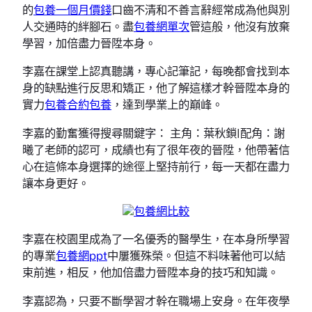
的
包養一個月價錢
口齒不清和不善言辭經常成為他與別
人交通時的絆腳石。盡
包養網單次
管這般，他沒有放棄
學習，加倍盡力晉陞本身。
李嘉在課堂上認真聽講，專心記筆記，每晚都會找到本
身的缺點進行反思和矯正，他了解這樣才幹晉陞本身的
實力
包養合約
包養
，達到學業上的巔峰。
李嘉的勤奮獲得搜尋關鍵字： 主角：葉秋鎖|配角：謝
曦了老師的認可，成績也有了很年夜的晉陞，他帶著信
心在這條本身選擇的途徑上堅持前行，每一天都在盡力
讓本身更好。
包養網比較
李嘉在校園里成為了一名優秀的醫學生，在本身所學習
的專業
包養網ppt
中屢獲殊榮。但這不料味著他可以結
束前進，相反，他加倍盡力晉陞本身的技巧和知識。
李嘉認為，只要不斷學習才幹在職場上安身。在年夜學