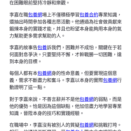
在困難眼前堅持冷靜和樂觀。
李嘉在職
包養網
場上不僅積極學習
包養合約
專業知識，
還抽出時間參加各種志愿活動。他通過為社會做貢獻來
鍛煉本身的實踐才能，并且也盼望本身能夠用本身的氣
力幫助更多需求幫助的人。
李嘉的故事告
包養
訴我們，困難并不成怕，關鍵在于若
何面對息爭決。只要堅持不懈，才幹戰勝一切困難，達
到本身的目標。
每個人都有本
包養網
身的性命意義，但要實現這個意
義，需求不斷盡力和奮斗。李嘉以本身的實際
包養網
行
動證明了這一點。
對于李嘉來說，不善言辭并不是他
包養網
的弱點，而是
他的優勢。恰是因為這個缺點，他加倍盡力地學習專業
知識，晉陞本身的技巧和實踐經驗。
在職場中，李嘉沒有被別人的質疑
包養網
和挑戰打垮。