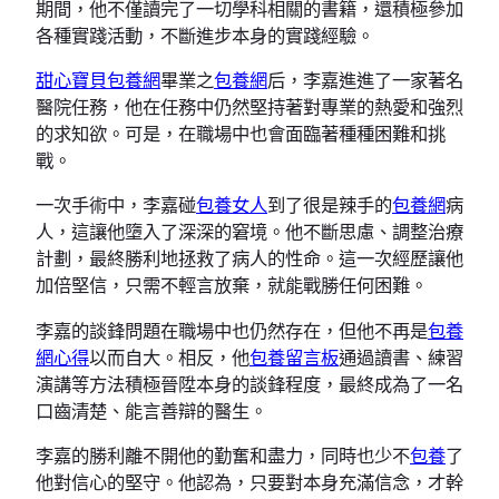
期間，他不僅讀完了一切學科相關的書籍，還積極參加
各種實踐活動，不斷進步本身的實踐經驗。
甜心寶貝包養網
畢業之
包養網
后，李嘉進進了一家著名
醫院任務，他在任務中仍然堅持著對專業的熱愛和強烈
的求知欲。可是，在職場中也會面臨著種種困難和挑
戰。
一次手術中，李嘉碰
包養女人
到了很是辣手的
包養網
病
人，這讓他墮入了深深的窘境。他不斷思慮、調整治療
計劃，最終勝利地拯救了病人的性命。這一次經歷讓他
加倍堅信，只需不輕言放棄，就能戰勝任何困難。
李嘉的談鋒問題在職場中也仍然存在，但他不再是
包養
網心得
以而自大。相反，他
包養留言板
通過讀書、練習
演講等方法積極晉陞本身的談鋒程度，最終成為了一名
口齒清楚、能言善辯的醫生。
李嘉的勝利離不開他的勤奮和盡力，同時也少不
包養
了
他對信心的堅守。他認為，只要對本身充滿信念，才幹