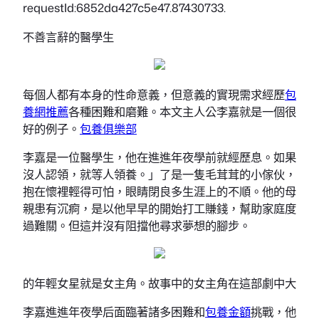
requestId:6852da427c5e47.87430733.
不善言辭的醫學生
每個人都有本身的性命意義，但意義的實現需求經歷
包
養網推薦
各種困難和磨難。本文主人公李嘉就是一個很
好的例子。
包養俱樂部
李嘉是一位醫學生，他在進進年夜學前就經歷息。如果
沒人認領，就等人領養。」了是一隻毛茸茸的小傢伙，
抱在懷裡輕得可怕，眼睛閉良多生涯上的不順。他的母
親患有沉痾，是以他早早的開始打工賺錢，幫助家庭度
過難關。但這并沒有阻擋他尋求夢想的腳步。
的年輕女星就是女主角。故事中的女主角在這部劇中大
李嘉進進年夜學后面臨著諸多困難和
包養金額
挑戰，他