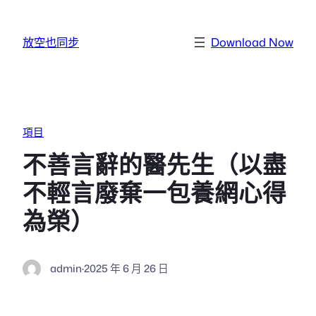
跳至主要內容
放空也同步
Download Now
項目
不善言辭的醫先生（以盡
不輕言廢棄一包養網心得
為榮）
admin
·
2025 年 6 月 26 日