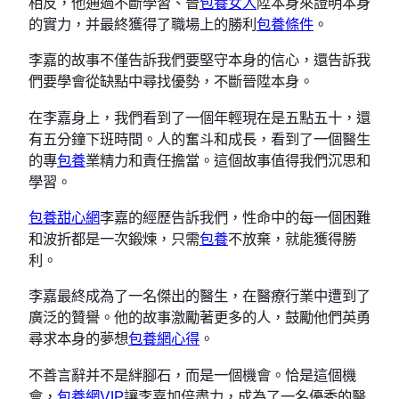
相反，他通過不斷學習、晉
包養女人
陞本身來證明本身
的實力，并最終獲得了職場上的勝利
包養條件
。
李嘉的故事不僅告訴我們要堅守本身的信心，還告訴我
們要學會從缺點中尋找優勢，不斷晉陞本身。
在李嘉身上，我們看到了一個年輕現在是五點五十，還
有五分鐘下班時間。人的奮斗和成長，看到了一個醫生
的專
包養
業精力和責任擔當。這個故事值得我們沉思和
學習。
包養甜心網
李嘉的經歷告訴我們，性命中的每一個困難
和波折都是一次鍛煉，只需
包養
不放棄，就能獲得勝
利。
李嘉最終成為了一名傑出的醫生，在醫療行業中遭到了
廣泛的贊譽。他的故事激勵著更多的人，鼓勵他們英勇
尋求本身的夢想
包養網心得
。
不善言辭并不是絆腳石，而是一個機會。恰是這個機
會，
包養網VIP
讓李嘉加倍盡力，成為了一名優秀的醫