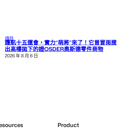
項目
護航十五運會，實力“萌將”來了！它曾冒雨搜
出高樓拋下的證OSDER奧斯德零件商物
2026 年 8 月 6 日
esources
Product