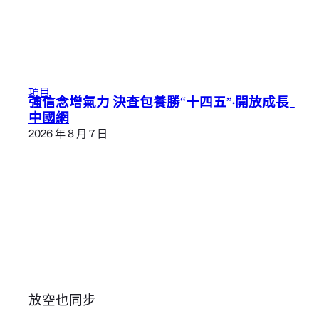
項目
強信念增氣力 決查包養勝“十四五”·開放成長_
中國網
2026 年 8 月 7 日
放空也同步