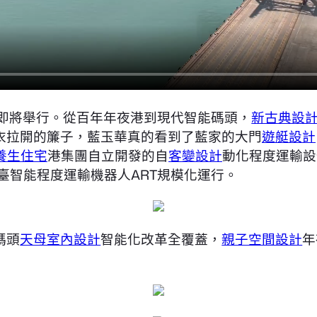
會即將舉行。從百年年夜港到現代智能碼頭，
新古典設
彩衣拉開的簾子，藍玉華真的看到了藍家的大門
遊艇設計
養生住宅
港集團自立開發的自
客變設計
動化程度運輸設
余臺智能程度運輸機器人ART規模化運行。
碼頭
天母室內設計
智能化改革全覆蓋，
親子空間設計
年