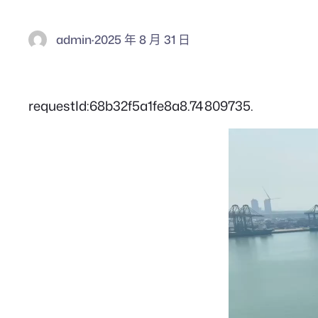
admin
·
2025 年 8 月 31 日
requestId:68b32f5a1fe8a8.74809735.