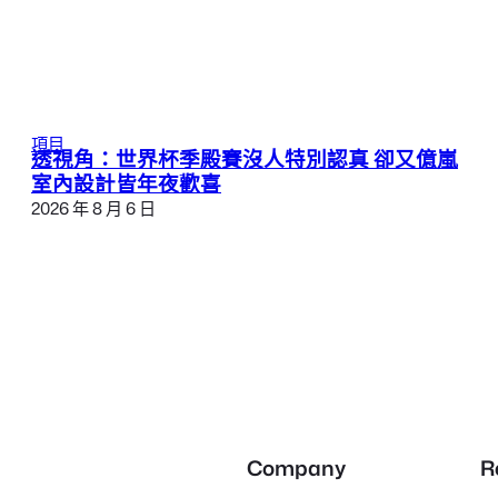
項目
透視角：世界杯季殿賽沒人特別認真 卻又億嵐
室內設計皆年夜歡喜
2026 年 8 月 6 日
Company
R