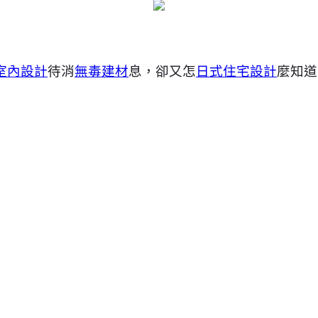
室內設計
待消
無毒建材
息，卻又怎
日式住宅設計
麼知道