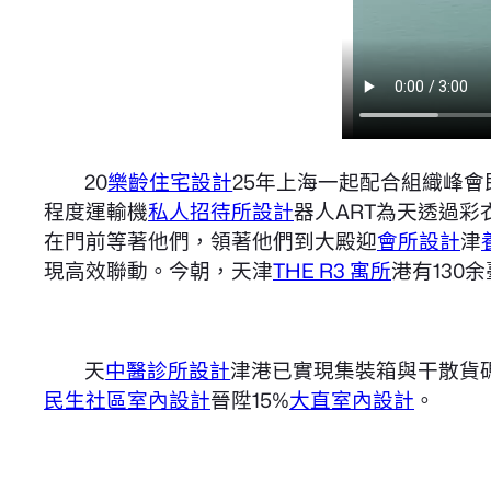
20
樂齡住宅設計
25年上海一起配合組織峰
程度運輸機
私人招待所設計
器人ART為天透過
在門前等著他們，領著他們到大殿迎
會所設計
津
現高效聯動。今朝，天津
THE R3 寓所
港有130
天
中醫診所設計
津港已實現集裝箱與干散貨
民生社區室內設計
晉陞15%
大直室內設計
。