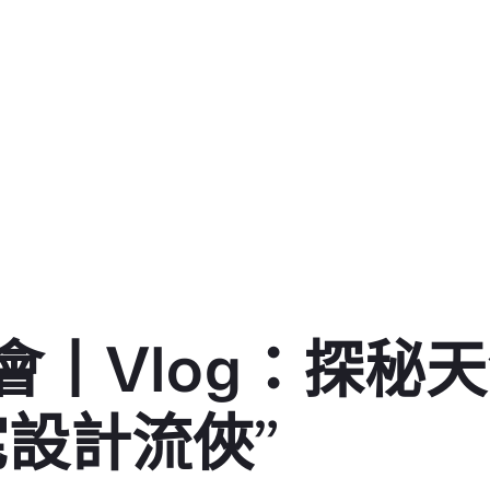
丨Vlog：探秘天
宅設計流俠”