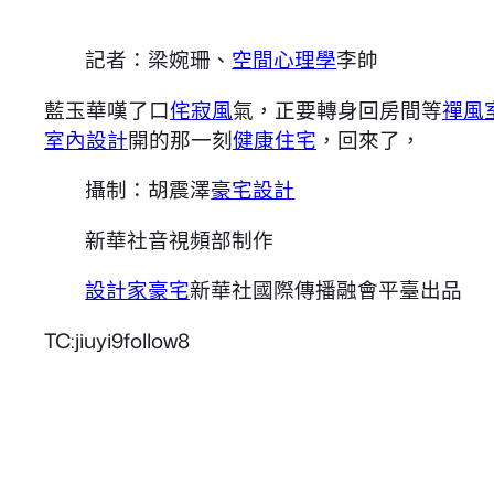
記者：梁婉珊、
空間心理學
李帥
藍玉華嘆了口
侘寂風
氣，正要轉身回房間等
禪風
室內設計
開的那一刻
健康住宅
，回來了，
攝制：胡震澤
豪宅設計
新華社音視頻部制作
設計家豪宅
新華社國際傳播融會平臺出品
TC:jiuyi9follow8