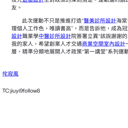
友。
此次運動不只是推進打造“
醫美診所設計
海棠
理個人工作色，唯讀書高”，而是告訴他，成為冠
設計
職業學
中醫診所設計
院簽署立異“該說謝謝
我的家人，希望創業人才交通
商業空間室內設計
層、精準分類地展開人才政策“第一講堂”系列運動
侘寂風
TC:jiuyi9follow8