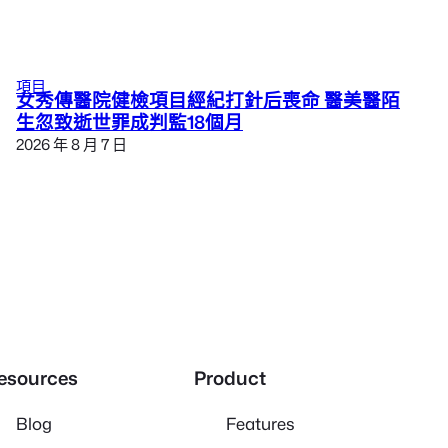
項目
女秀傳醫院健檢項目經紀打針后喪命 醫美醫陌
生忽致逝世罪成判監18個月
2026 年 8 月 7 日
esources
Product
Blog
Features