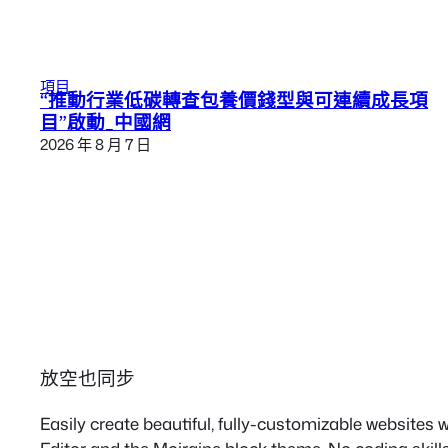
項目
“推動行業低碳轉查包養價錢型與可連續成長項
目”啟動_中國網
2026 年 8 月 7 日
放空也同步
Easily create beautiful, fully-customizable websites