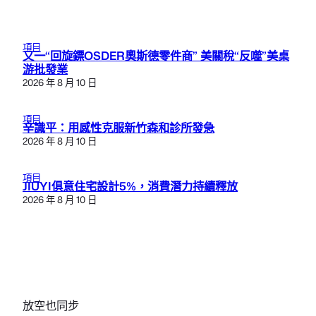
項目
又一“回旋鏢OSDER奧斯德零件商” 美關稅“反噬”美桌
游批發業
2026 年 8 月 10 日
項目
辛識平：用感性克服新竹森和診所發急
2026 年 8 月 10 日
項目
JIUYI俱意住宅設計5%，消費潛力持續釋放
2026 年 8 月 10 日
放空也同步