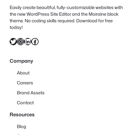
Easily create beautiful, fully-customizable websites with
the new WordPress Site Editor and the Moiraine block
theme. No coding skills required. Download for free
today!
X
Instagram
LinkedIn
Facebook
Company
About
Careers
Brand Assets
Contact
Resources
Blog