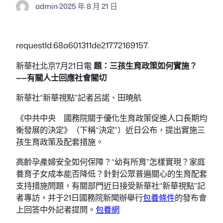
admin
·
2025 年 8 月 21 日
requestId:68a601311de217.72169157.
新華社北京7月21日電
題：三孩生育政策如何實施？
——有關人士回應社會關切
新華社“新華視點”記者呂諾、田曉航
《中共中央 國務院關于優化生育政策促進人口長期均
衡發展的決定》（下稱“決定”）近日公布，提出實施三
孩生育政策及配套措施。
高齡孕產婦安全如何保障？“幼有所育”怎樣實現？家庭
養育子女成本能否降低？針對公眾普遍關心的生育配套
支持措施問題，有關部門近日接受新華社“新華視點”記
者專訪，并于21日國務院新聞辦舉行
包養條件
的發布會
上回答中外記者提問。
包養網