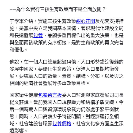
——為什么實行三孩生育政策而不是全面放開？
于學軍介紹，實施三孩生育政策
甜心花園
及配套支持措
施，是黨中央立足我國基本國情、著眼現代化建設全局
和長遠發展
包養
、兼顧多重目標作出的重大決策，也是
與全面兩孩政策的有序銜接，是對生育政策的再次完善
和優化。
他說，在一個人口總量超過14億、人口形勢錯綜復雜的
發展中國家，要優化生育政策，促進人口長期均衡發
展，要統籌人口的數量、素質、結構、分布，以及與之
相關的經濟社會發展等多重政策目標。
國家衛生健康
包養留言板
委人口監測與家庭發展司司長
楊文莊說，當前我國人口規模壓力和結構矛盾交織，今
后一個時期人口與資源環境承載力仍然處于緊平衡狀
態，同時，人口高齡少子特征明顯，對經濟運行全領
域、社會建設各環節
包養價格
、社會文化多方面產生深
遠影響。