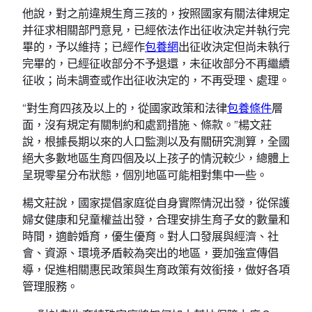
他說，對之前違規生育三孩的，按照國家有關法律規定
并征求相關部門意見，已經依法作出征收決定并執行完
畢的，予以維持；已經作
包養網
出征收決定但尚未執行
完畢的，已經征收部分不予退還，未征收部分不再繼續
征收；尚未調查或作出征收決定的，不再受理、處理。
“對生育四孩及以上的，從國家政策和法律
包養條件
層
面，沒有規定有關制約和處罰措施、條款。”楊文莊
說，根據長期以來的人口監測以及有關研究測算，全國
絕大多數地區生育四個及以上孩子的情況較少，總體上
呈現零星分布狀態，個別地區可能相對集中一些。
楊文莊說，國家提倡家庭從自身實際情況出發，從保護
婦女健康和兒童權益出發，合理安排生育子女的數量和
時間，適齡婚育，優生優育。對人口發展與經濟、社
會、資源、環境矛盾較為突出的地區，要加強宣傳倡
導，促進相關惠民政策與生育政策有效銜接，做好各項
管理服務。