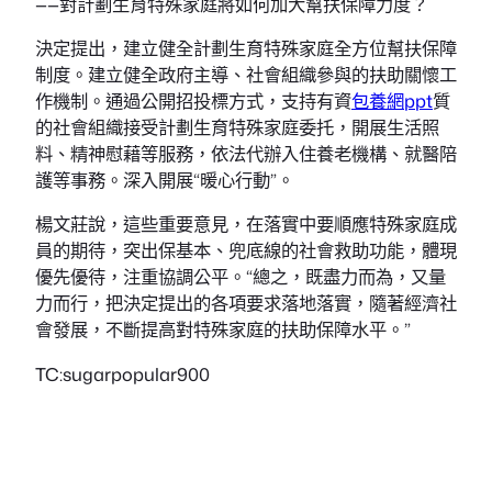
——對計劃生育特殊家庭將如何加大幫扶保障力度？
決定提出，建立健全計劃生育特殊家庭全方位幫扶保障
制度。建立健全政府主導、社會組織參與的扶助關懷工
作機制。通過公開招投標方式，支持有資
包養網ppt
質
的社會組織接受計劃生育特殊家庭委托，開展生活照
料、精神慰藉等服務，依法代辦入住養老機構、就醫陪
護等事務。深入開展“暖心行動”。
楊文莊說，這些重要意見，在落實中要順應特殊家庭成
員的期待，突出保基本、兜底線的社會救助功能，體現
優先優待，注重協調公平。“總之，既盡力而為，又量
力而行，把決定提出的各項要求落地落實，隨著經濟社
會發展，不斷提高對特殊家庭的扶助保障水平。”
TC:sugarpopular900