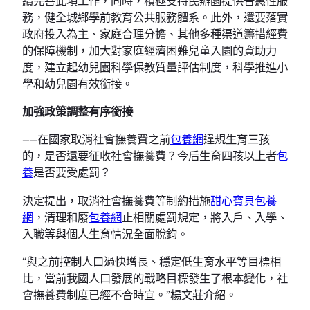
續完善此項工作，同時，積極支持民辦園提供普惠性服
務，健全城鄉學前教育公共服務體系。此外，還要落實
政府投入為主、家庭合理分擔、其他多種渠道籌措經費
的保障機制，加大對家庭經濟困難兒童入園的資助力
度，建立起幼兒園科學保教質量評估制度，科學推進小
學和幼兒園有效銜接。
加強政策調整有序銜接
——在國家取消社會撫養費之前
包養網
違規生育三孩
的，是否還要征收社會撫養費？今后生育四孩以上者
包
養
是否要受處罰？
決定提出，取消社會撫養費等制約措施
甜心寶貝包養
網
，清理和廢
包養網
止相關處罰規定，將入戶、入學、
入職等與個人生育情況全面脫鉤。
“與之前控制人口過快增長、穩定低生育水平等目標相
比，當前我國人口發展的戰略目標發生了根本變化，社
會撫養費制度已經不合時宜。”楊文莊介紹。