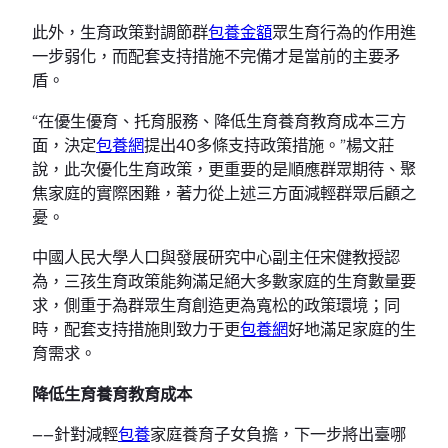
此外，生育政策對調節群
包養金額
眾生育行為的作用進
一步弱化，而配套支持措施不完備才是當前的主要矛
盾。
“在優生優育、托育服務、降低生育養育教育成本三方
面，決定
包養網
提出40多條支持政策措施。”楊文莊
說，此次優化生育政策，更重要的是順應群眾期待、聚
焦家庭的實際困難，著力從上述三方面減輕群眾后顧之
憂。
中國人民大學人口與發展研究中心副主任宋健教授認
為，三孩生育政策能夠滿足絕大多數家庭的生育數量要
求，側重于為群眾生育創造更為寬松的政策環境；同
時，配套支持措施則致力于更
包養網
好地滿足家庭的生
育需求。
降低生育養育教育成本
——針對減輕
包養
家庭養育子女負擔，下一步將出臺哪