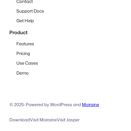
Contact
Support Docs
Get Help
Product
Features
Pricing
Use Cases
Demo
© 2025
·
Powered by WordPress and
Moiraine
Download
Visit Moiraine
Visit Jasper