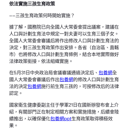
依法實施三孩生育政策
——三孩生育政策何時開始實施？
據了解，國務院已向全國人大常委會提出議案，建議在
人口與計劃生育法中規定一對夫妻可以生育三個子女。
全國人大常委會審議后將作出修改人口與計劃生育法的
決定，對三孩生育政策作出安排。各省（自治區、直轄
市）也將修改人口與計劃生育條例，結合本地實際做好
法律政策銜接，依法組織實施。
在5月31日中央政治局會議審議通過決定后、
包養網
全
國人大常委會審議后作出
包養網
的修改人口與計劃生育
法的決定
包養網
施行前生育三孩的，可按修改后的法律
認定。
國家衛生健康委副主任于學軍21日在國新辦發布會上介
紹，有關部門正在制定相關方案和實施措施，后續會陸
續推出，以確保優化
包養網ppt
生育政策取得積極效
果。