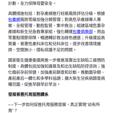
計劃，全力保障母嬰安全。
具體措施包括：對孕產婦進行妊娠風險評估分級，根據
包養網
風險等級加強分類管理；對高危孕產婦專人專
案、全程管理、動態監管、集中救治；組建區域危重孕
產婦和新生兒急救專家組，強化轉運
包養俱樂部
、用血
等重點環節保障，暢通轉診救治綠色通道；升級建設高
質量、普惠性產科床位和兒科床位，逐步改善環境擁
擠、空間狹小、隱私保護不足的問題。
國家衛生健康委還將進一步推進落實出生缺陷三級預防
制度，具體包括加強知識普及和出生缺陷防控咨詢；強
化婚前孕前保健，加強產前篩查和診斷，推動圍孕期、
產前產后一體化和多學科協調；擴大新生兒疾病篩查病
種范圍，促進早篩早診早治。
發展普惠托育服務體系
——下一步如何促進托育服務發展，真正實現“幼有所
育”？