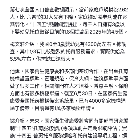
第七次全國人口普查數據顯示，當前家庭戶規模為2.62
人，比“六普”的3.1人又有下降，家庭撫幼養老功能在逐
漸弱化。“十四五”規劃綱要提出，每千人口擁有3歲以
下嬰幼兒托位數從目前的1.8個提高到2025年的4.5個。
楊文莊介紹，我國0至3歲嬰幼兒有4200萬左右。據調
查，其中1/3有比較強烈的托育服務需求，實際供給為
5.5%左右，供需缺口還很大。
他說，國家衛生健康委和多部門密切合作，在出臺托育
機構設置標準、管理規范、保育大綱、建筑標準等方面
做了很多工作，相關部門在人才培養、普惠金融、保險
方面也有很多積極舉措。截至6月30日，在國家衛生健
康委全國托育機構備案系統里，已有4000多家機構通
過了備案，目前還有1萬多家積極申請。
據介紹，未來，國家衛生健康委將會同有關部門研究編
制“十四五”托育服務發展專項規劃并定期跟蹤評估；實
施“十四五”普惠托育服務擴容和托育建設專項工程，擴