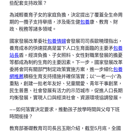
些配套支持政策？
為減輕養育子女的家庭負擔，決定提出了覆蓋全生命周
期的一攬子支持舉措，涉及衛生健
包養
康、教育、財
政、稅務等諸多領域。
國家發展改革委社
包養情婦
會發展司司長歐曉理指出，
養育成本的快速提高是當下人口生育面臨的主要矛
包養
站長
盾，經濟負擔、子女照料、女性對職業發展的擔憂
等都成為制約生育的主要因素。下一步，國家發展改革
委將會同有關部門制定政策實施方案，進一步細化
包養
網推薦
積極生育支持措施并確保落實；以“一老一小”為
重點，創建一批老年友好、兒童關愛、青年干事創業，
民生普惠、社會發展有活力的示范城市，促進人口長期
均衡發展，實現人口與經濟社會、資源環境協調發展。
——如何落實決定要求，推動孩子放學時間與父母下班
時間銜接？
教育部基礎教育司司長呂玉剛介紹，截至5月底，全國