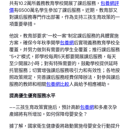
共有10.2萬所義務教育學校開展了課后服務，
包養網評
價
有6500萬名學生參加了課后服務。近期，教育部又
對課后服務專門作出部署，作為支持三孩生育政策的一
項重要舉措。
他說，教育部要求“一校一案”制定課后服務的具體實施
方案，確保今年秋季開學
包養網
后實現義務教育學校全
覆蓋，并努力做到有需要的學生全覆蓋；推行課后服務
“5+2”模式，即學校每周5天都要開展課后服務，每天
至少開展2小時；對有特殊需要的，鼓勵學校提供延時
托管服務；切實增強課后服務吸引力和有效性；各地按
照政策規定，完善課后服務經費保障辦法，對參與課后
服務的教師和相關
包養網比較
人員給予相應補助。
提高優生優育服務水平
——三孩生育政策實施后，預計高齡
包養網
和多產次孕
產婦將有所增加。如何保障母嬰安全？
據了解，國家衛生健康委將啟動實施母嬰安全行動提升