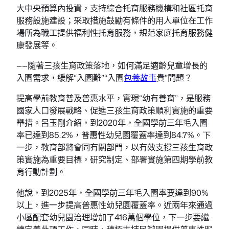
大中央預算內投資，支持綜合托育服務機構和社區托育
服務設施建設；采取措施鼓勵有條件的用人單位在工作
場所為職工提供福利性托育服務，規范家庭托育服務健
康發展等。
——隨著三孩生育政策落地，如何滿足適齡兒童增長的
入園需求，緩解“入園難”“入園
包養故事
貴”問題？
提高學前教育普及普惠水平，實現“幼有善育”，是服務
國家人口發展戰略、促進三孩生育政策順利實施的重要
舉措。呂玉剛介紹，到2020年，全國學前三年毛入園
率已達到85.2%，普惠性幼兒園覆蓋率達到84.7%。下
一步，教育部將會同有關部門，以有效支撐三孩生育政
策實施為重要目標，研究制定、部署實施第四期學前教
育行動計劃。
他說，到2025年，全國學前三年毛入園率要達到90%
以上，進一步提高普惠性幼兒園覆蓋率。近兩年來通過
小區配套幼兒園治理增加了416萬個學位，下一步要繼